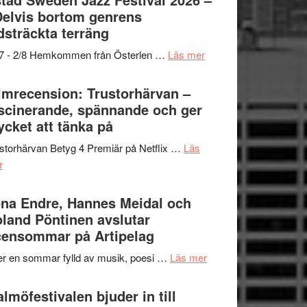
och
grönaste
Delvis bortom genrens
Dana
gräset
dsträckta terräng
Scully
–
om
/7 - 2/8 Hemkommen från Österlen …
Läs mer
en
Ystad
humoristisk
Sweden
lmrecension: Trustorhärvan –
och
Jazz
scinerande, spännande och ger
hjärtevarm
Festival
cket att tänka på
lättsam
2026
kompott
storhärvan Betyg 4 Premiär på Netflix …
Läs
–
om
r
I
Filmrecension:
Delvis
Trustorhärvan
na Endre, Hannes Meidal och
bortom
–
land Pöntinen avslutar
genrens
fascinerande,
ensommar på Artipelag
vidsträckta
spännande
terräng
om
er en sommar fylld av musik, poesi …
Läs mer
och
Lena
ger
Endre,
lmöfestivalen bjuder in till
mycket
Hannes