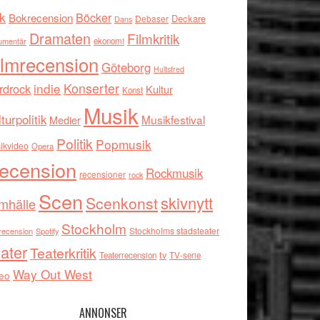
k
Böcker
Bokrecension
Deckare
Debaser
Dans
Dramaten
Filmkritik
umentär
ekonomi
ilmrecension
Göteborg
Hultsfred
indie
Konserter
rdrock
Kultur
Konst
Musik
turpolitik
Musikfestival
Medier
Politik
Popmusik
ikvideo
Opera
ecension
Rockmusik
recensioner
rock
Scen
skivnytt
Scenkonst
mhälle
Stockholm
Stockholms stadsteater
recension
Spotify
ater
Teaterkritik
tv
Teaterrecension
TV-serie
Way Out West
eo
ANNONSER