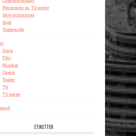
Operarecension
Recension av TV-serier
Skivrecensioner
Spel
Teaterkritik
en
Dans
Film
Musikal
Opera
Teater
TV
TV-serier
pnytt
ETIKETTER