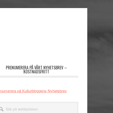
imärt
dofält
PRENUMERERA PÅ VÅRT NYHETSBREV –
KOSTNADSFRITT
numerera på Kulturbloggens Nyhetsbrev
k