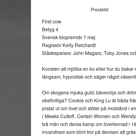
Pressbild
First cow
Betyg 4
Svensk biopremiär 7 maj
Regissör Kelly Reichardt
Slådespelare: John Magaro, Toby Jones oc
Konsten att mjölka en ko eller hur du bakar 
långsam, hypnotisk och säger något väsentli
Om skogens mjuka guld, bäverolja och dröm
obefintliga? Cookie och King Lu är båda frä
pratar ut om livet och stöter på motstånd i en
( Meeks Cuttoff, Certain Women och Wendy o
två män och deras kamp om överlevnad i 180
invandrare som blint tror på devisen att gräs