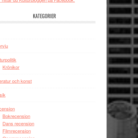
tv4
Jackie
med
Chan
KATEGORIER
Vem
i
kan
storform
styra
Mauri?
ervju
turpolitik
Krönikor
teratur och konst
sik
cension
Bokrecension
Dans recension
Filmrecension