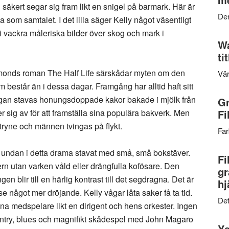
säkert segar sig fram likt en snigel på barmark. Här är
Den
 som samtalet. I det lilla säger Kelly något väsentligt
 vackra måleriska bilder över skog och mark i
Wa
ti
monds roman The Half Life särskådar myten om den
Vär
estår än i dessa dagar. Framgång har alltid haft sitt
agan stavas honungsdoppade kakor bakade i mjölk från
Gr
sig av för att framställa sina populära bakverk. Men
Fi
 tryne och männen tvingas på flykt.
Far
t undan i detta drama stavat med små, små bokstäver.
Fi
ern utan varken våld eller drängfulla kofösare. Den
gr
blir till en härlig kontrast till det segdragna. Det är
hj
e något mer dröjande. Kelly vågar låta saker få ta tid.
Det
ina medspelare likt en dirigent och hens orkester. Ingen
country, blues och magnifikt skådespel med John Magaro
Ys