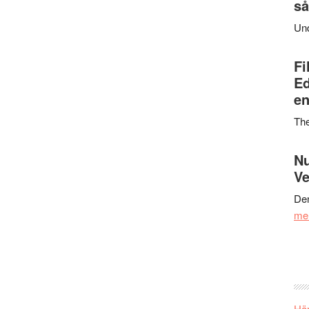
så
Un
Fi
Ed
en
Th
Nu
Ve
Den
me
Här