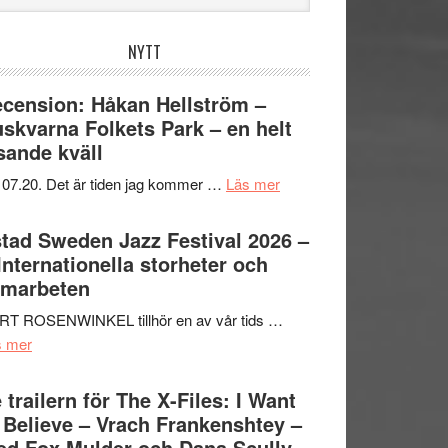
bplatsen
NYTT
cension: Håkan Hellström –
skvarna Folkets Park – en helt
sande kväll
om
 07.20. Det är tiden jag kommer …
Läs mer
Recension:
Håkan
tad Sweden Jazz Festival 2026 –
Hellström
 Internationella storheter och
–
amarbeten
Huskvarna
RT ROSENWINKEL tillhör en av vår tids …
Folkets
om
s mer
Park
Ystad
–
Sweden
 trailern för The X-Files: I Want
en
Jazz
 Believe – Vrach Frankenshtey –
helt
Festival
d Fox Mulder och Dana Scully
lysande