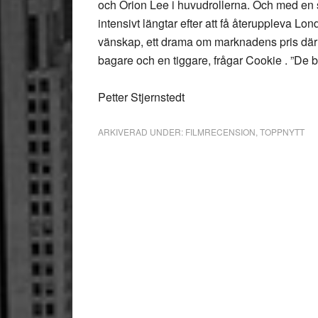
och Orion Lee i huvudrollerna. Och med en
intensivt längtar efter att få återuppleva Lo
vänskap, ett drama om marknadens pris där 
bagare och en tiggare, frågar Cookie . ”De
Petter Stjernstedt
ARKIVERAD UNDER:
FILMRECENSION
,
TOPPNYTT