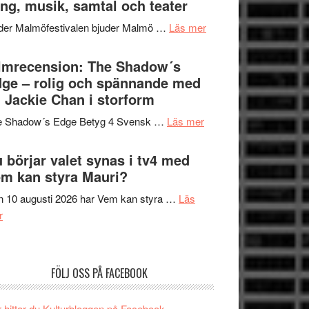
ng, musik, samtal och teater
att
Meidal
tänka
om
der Malmöfestivalen bjuder Malmö …
Läs mer
och
på
Malmöfestivalen
Roland
bjuder
lmrecension: The Shadow´s
Pöntinen
in
ge – rolig och spännande med
avslutar
till
 Jackie Chan i storform
Scensommar
sång,
på
om
e Shadow´s Edge Betyg 4 Svensk …
Läs mer
musik,
Artipelag
Filmrecension:
samtal
The
 börjar valet synas i tv4 med
och
Shadow
m kan styra Mauri?
teater
´s
 10 augusti 2026 har Vem kan styra …
Läs
Edge
om
r
–
Nu
rolig
börjar
och
valet
spännande
FÖLJ OSS PÅ FACEBOOK
synas
med
i
en
 hittar du Kulturbloggen på Facebook.