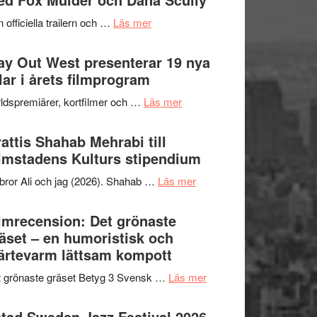
2026
kväll
om
 officiella trailern och …
Läs mer
–
Se
II
trailern
y Out West presenterar 19 nya
Internationella
för
tlar i årets filmprogram
storheter
The
och
om
ldspremiärer, kortfilmer och …
Läs mer
X-
samarbeten
Way
Files:
Out
attis Shahab Mehrabi till
I
West
lmstadens Kulturs stipendium
Want
presenterar
to
om
bror Ali och jag (2026). Shahab …
Läs mer
19
Believe
Grattis
nya
–
Shahab
lmrecension: Det grönaste
titlar
Vrach
Mehrabi
äset – en humoristisk och
i
Frankenshtey
till
ärtevarm lättsam kompott
årets
–
Filmstadens
filmprogram
med
om
 grönaste gräset Betyg 3 Svensk …
Läs mer
Kulturs
Fox
Filmrecension:
stipendium
Mulder
Det
tad Sweden Jazz Festival 2026 –