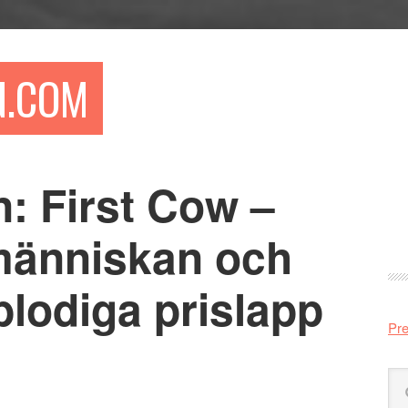
N.COM
: First Cow –
Pr
si
människan och
lodiga prislapp
Pre
Sö
på