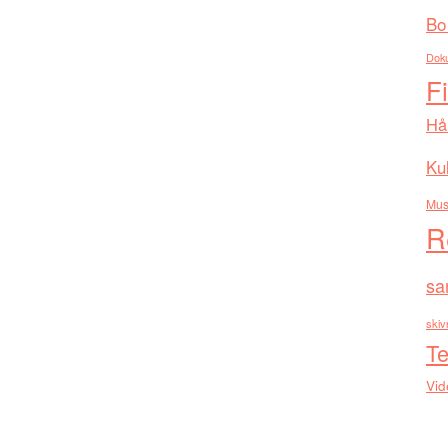
Bo
Dok
F
Hå
Kul
Mus
R
sa
skiv
Te
Vid