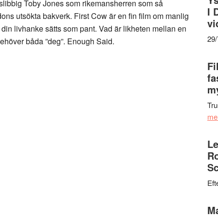
 slibbig Toby Jones som rikemansherren som så
I 
ndons utsökta bakverk. First Cow är en fin film om manlig
vi
din livhanke sätts som pant. Vad är likheten mellan en
29
 behöver båda ”deg”. Enough Said.
Fi
fa
my
Tru
me
Le
Ro
Sc
Eft
Ma