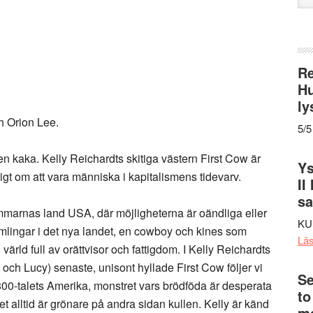
web
Re
Hu
ly
h Orion Lee.
5/5
en kaka. Kelly Reichardts skitiga västern First Cow är
Ys
gt om att vara människa i kapitalismens tidevarv.
II
s
marnas land USA, där möjligheterna är oändliga eller
KU
mlingar i det nya landet, en cowboy och kines som
Lä
 värld full av orättvisor och fattigdom. I Kelly Reichardts
ch Lucy) senaste, unisont hyllade First Cow följer vi
Se
0-talets Amerika, monstret vars brödföda är desperata
to
et alltid är grönare på andra sidan kullen. Kelly är känd
me