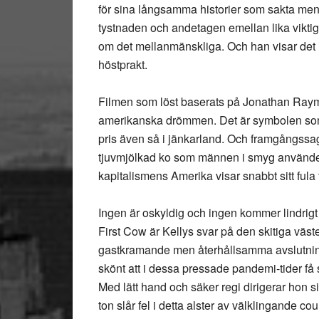
för sina långsamma historier som sakta men 
tystnaden och andetagen emellan lika viktiga
om det mellanmänskliga. Och han visar det i
höstprakt.
Filmen som löst baserats på Jonathan Ray
amerikanska drömmen. Det är symbolen som b
pris även så i jänkarland. Och framgångss
tjuvmjölkad ko som männen i smyg använder 
kapitalismens Amerika visar snabbt sitt fula
Ingen är oskyldig och ingen kommer lindrig
First Cow är Kellys svar på den skitiga väst
gastkramande men återhållsamma avslutningen 
skönt att i dessa pressade pandemi-tider få s
Med lätt hand och säker regi dirigerar hon s
ton slår fel i detta alster av välklingande 