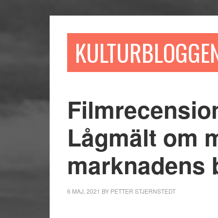
Hoppa
Hoppa
Hoppa
till
till
till
huvudinnehåll
det
sidfot
KULTURBLOGGE
primära
sidofältet
Filmrecension
Lågmält om 
marknadens b
6 MAJ, 2021
BY
PETTER STJERNSTEDT