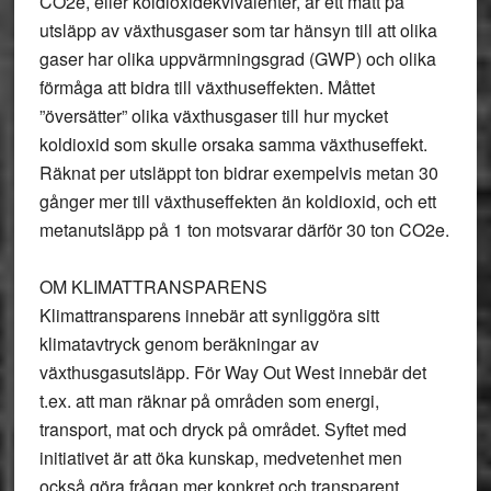
CO2e, eller koldioxidekvivalenter, är ett mått på
utsläpp av växthusgaser som tar hänsyn till att olika
gaser har olika uppvärmningsgrad (GWP) och olika
förmåga att bidra till växthuseffekten. Måttet
”översätter” olika växthusgaser till hur mycket
koldioxid som skulle orsaka samma växthuseffekt.
Räknat per utsläppt ton bidrar exempelvis metan 30
gånger mer till växthuseffekten än koldioxid, och ett
metanutsläpp på 1 ton motsvarar därför 30 ton CO2e.
OM KLIMATTRANSPARENS
Klimattransparens innebär att synliggöra sitt
klimatavtryck genom beräkningar av
växthusgasutsläpp. För Way Out West innebär det
t.ex. att man räknar på områden som energi,
transport, mat och dryck på området. Syftet med
initiativet är att öka kunskap, medvetenhet men
också göra frågan mer konkret och transparent