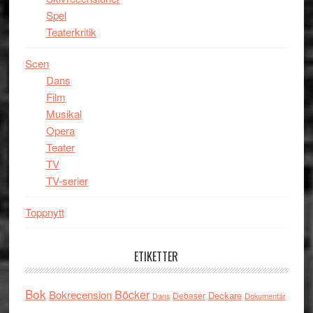
Spel
Teaterkritik
Scen
Dans
Film
Musikal
Opera
Teater
TV
TV-serier
Toppnytt
ETIKETTER
Bok
Böcker
Bokrecension
Deckare
Debaser
Dokumentär
Dans