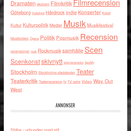
Filmrecension
Dramaten
Filmkritik
ekonomi
indie
Konserter
Göteborg
Hårdrock
Konst
Hultsfred
Musik
Kulturpolitik
Musikfestival
Kultur
Medier
Recension
Politik
Popmusik
Musikvideo
Opera
Scen
samhälle
Rockmusik
recensioner
rock
skivnytt
Scenkonst
skivrecension
Spotify
Teater
Stockholm
Stockholms stadsteater
Teaterkritik
Way Out
tv
Video
Teaterrecension
TV-serie
West
ANNONSER
Shiba - urhunden med stil