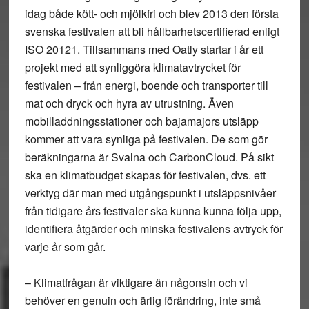
idag både kött- och mjölkfri och blev 2013 den första
svenska festivalen att bli hållbarhetscertifierad enligt
ISO 20121. Tillsammans med Oatly startar i år ett
projekt med att synliggöra klimatavtrycket för
festivalen – från energi, boende och transporter till
mat och dryck och hyra av utrustning. Även
mobilladdningsstationer och bajamajors utsläpp
kommer att vara synliga på festivalen. De som gör
beräkningarna är Svalna och CarbonCloud. På sikt
ska en klimatbudget skapas för festivalen, dvs. ett
verktyg där man med utgångspunkt i utsläppsnivåer
från tidigare års festivaler ska kunna kunna följa upp,
identifiera åtgärder och minska festivalens avtryck för
varje år som går.
– Klimatfrågan är viktigare än någonsin och vi
behöver en genuin och ärlig förändring, inte små