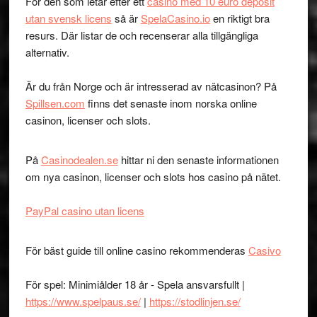
För den som letar efter ett
casino med 10 euro deposit
utan svensk licens
så är
SpelaCasino.io
en riktigt bra
resurs. Där listar de och recenserar alla tillgängliga
alternativ.
Är du från Norge och är intresserad av nätcasinon? På
Spillsen.com
finns det senaste inom norska online
casinon, licenser och slots.
På
Casinodealen.se
hittar ni den senaste informationen
om nya casinon, licenser och slots hos casino på nätet.
PayPal casino utan licens
För bäst guide till online casino rekommenderas
Casivo
För spel: Minimiålder 18 år - Spela ansvarsfullt |
https://www.spelpaus.se/
|
https://stodlinjen.se/