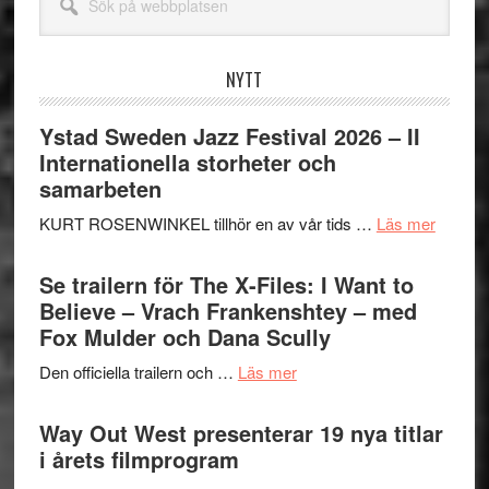
på
webbplatsen
NYTT
Ystad Sweden Jazz Festival 2026 – II
Internationella storheter och
samarbeten
om
KURT ROSENWINKEL tillhör en av vår tids …
Läs mer
Ystad
Swede
Se trailern för The X-Files: I Want to
Jazz
Believe – Vrach Frankenshtey – med
Festiva
Fox Mulder och Dana Scully
2026
om
Den officiella trailern och …
Läs mer
–
Se
II
trailern
Way Out West presenterar 19 nya titlar
Internat
för
i årets filmprogram
storhet
The
och