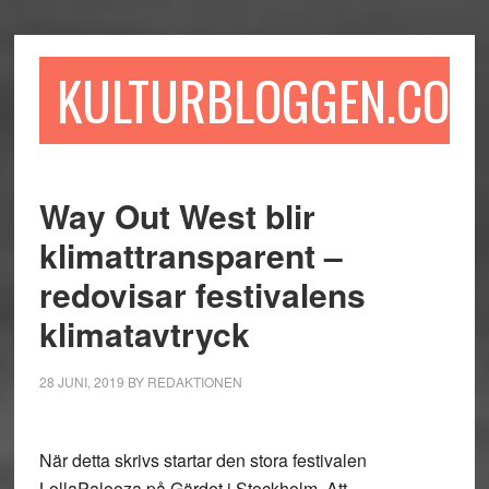
Hoppa
Hoppa
Hoppa
till
till
till
huvudinnehåll
det
sidfot
KULTURBLOGGEN.COM
primära
sidofältet
Way Out West blir
klimattransparent –
redovisar festivalens
klimatavtryck
28 JUNI, 2019
BY
REDAKTIONEN
När detta skrivs startar den stora festivalen
LollaPalooza på Gärdet i Stockholm. Att