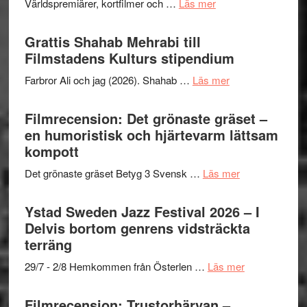
om
Världspremiärer, kortfilmer och …
Läs mer
X-
samarb
Way
Files:
Out
Grattis Shahab Mehrabi till
I
West
Filmstadens Kulturs stipendium
Want
presenterar
to
om
Farbror Ali och jag (2026). Shahab …
Läs mer
19
Believe
Grattis
nya
–
Shahab
Filmrecension: Det grönaste gräset –
titlar
Vrach
Mehrabi
en humoristisk och hjärtevarm lättsam
i
Frankenshtey
till
kompott
årets
–
Filmstadens
filmprogram
med
om
Det grönaste gräset Betyg 3 Svensk …
Läs mer
Kulturs
Fox
Filmrecension:
stipendium
Mulder
Det
Ystad Sweden Jazz Festival 2026 – I
och
grönaste
Delvis bortom genrens vidsträckta
Dana
gräset
terräng
Scully
–
om
29/7 - 2/8 Hemkommen från Österlen …
Läs mer
en
Ystad
humoristisk
Sweden
Filmrecension: Trustorhärvan –
och