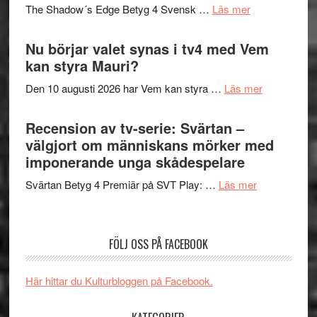
på
om
The Shadow´s Edge Betyg 4 Svensk …
Läs mer
musik,
Artipelag
Filmrecension
samtal
The
Nu börjar valet synas i tv4 med Vem
och
Shadow
kan styra Mauri?
teater
´s
om
Den 10 augusti 2026 har Vem kan styra …
Läs mer
Edge
Nu
–
börjar
Recension av tv-serie: Svärtan –
rolig
valet
välgjort om människans mörker med
och
synas
imponerande unga skådespelare
spännande
i
med
om
Svärtan Betyg 4 Premiär på SVT Play: …
Läs mer
tv4
en
Recension
med
Jackie
av
Vem
Chan
tv-
kan
FÖLJ OSS PÅ FACEBOOK
i
serie:
styra
storform
Svärtan
Mauri?
Här hittar du Kulturbloggen på Facebook.
–
välgjort