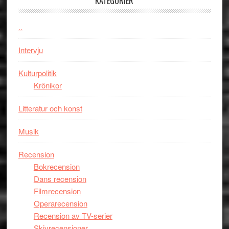
KATEGORIER
om
människans
mörker
..
med
Intervju
imponerande
unga
Kulturpolitik
skådespelar
Krönikor
Litteratur och konst
Musik
Recension
Bokrecension
Dans recension
Filmrecension
Operarecension
Recension av TV-serier
Skivrecensioner