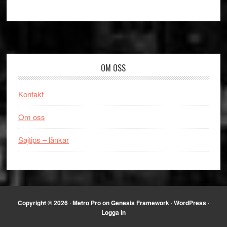
Footer
OM OSS
Kontakt
Om oss
Sajtips – länkar
Copyright © 2026 ·
Metro Pro
on
Genesis Framework
·
WordPress
·
Logga in