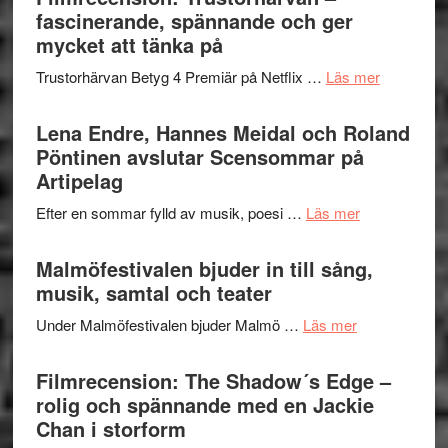
Jazz
fascinerande, spännande och ger
hjärtevarm
Festival
mycket att tänka på
lättsam
2026
kompott
om
Trustorhärvan Betyg 4 Premiär på Netflix …
Läs mer
–
Filmrecens
I
Trustorhä
Lena Endre, Hannes Meidal och Roland
Delvis
–
Pöntinen avslutar Scensommar på
bortom
fascineran
Artipelag
genrens
spännand
vidsträckta
om
Efter en sommar fylld av musik, poesi …
Läs mer
och
terräng
Lena
ger
Endre,
Malmöfestivalen bjuder in till sång,
mycket
Hannes
musik, samtal och teater
att
Meidal
tänka
om
Under Malmöfestivalen bjuder Malmö …
Läs mer
och
på
Malmöfestiva
Roland
bjuder
Filmrecension: The Shadow´s Edge –
Pöntinen
in
rolig och spännande med en Jackie
avslutar
till
Chan i storform
Scensommar
sång,