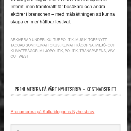
internt, men framförallt för besökare och andra
aktörer i branschen – med målsättningen att kunna
skapa en mer hållbar festival.
ARKIVERAD UNDER:
KULTURPOLITIK
,
MUSIK
,
TOPPNYTT
TAGGAD SOM:
KLIMATFOKUS
,
KLIMATFRÅGORNA
,
MILJÖ- OCH
KLIMATFRÅGOR
,
MILJÖPOLITIK
,
POLITIK
,
TRANSPARENS
,
WAY
OUT WEST
Primärt
sidofält
PRENUMERERA PÅ VÅRT NYHETSBREV – KOSTNADSFRITT
Prenumerera på Kulturbloggens Nyhetsbrev
Sök