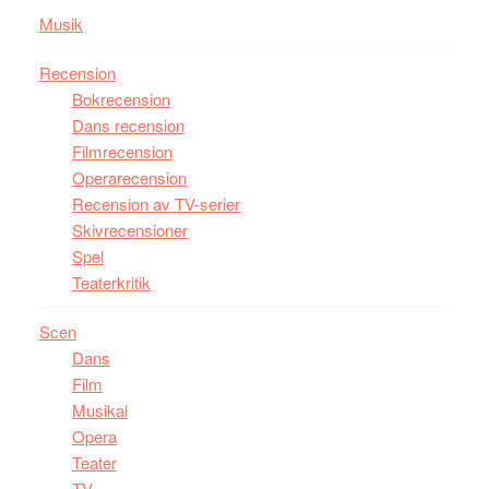
Musik
Recension
Bokrecension
Dans recension
Filmrecension
Operarecension
Recension av TV-serier
Skivrecensioner
Spel
Teaterkritik
Scen
Dans
Film
Musikal
Opera
Teater
TV