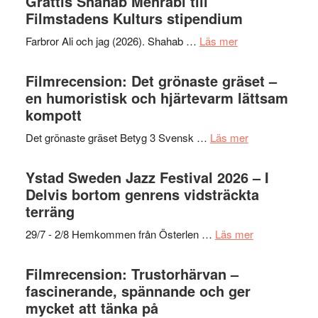
Grattis Shahab Mehrabi till
West
Filmstadens Kulturs stipendium
presenterar
om
Farbror Ali och jag (2026). Shahab …
Läs mer
19
Grattis
nya
Shahab
Filmrecension: Det grönaste gräset –
titlar
Mehrabi
en humoristisk och hjärtevarm lättsam
i
till
kompott
årets
Filmstadens
filmprogram
om
Det grönaste gräset Betyg 3 Svensk …
Läs mer
Kulturs
Filmrecension:
stipendium
Det
Ystad Sweden Jazz Festival 2026 – I
grönaste
Delvis bortom genrens vidsträckta
gräset
terräng
–
om
29/7 - 2/8 Hemkommen från Österlen …
Läs mer
en
Ystad
humoristisk
Sweden
Filmrecension: Trustorhärvan –
och
Jazz
fascinerande, spännande och ger
hjärtevarm
Festival
mycket att tänka på
lättsam