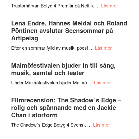
2026
kompott
om
Trustorhärvan Betyg 4 Premiär på Netflix …
Läs mer
–
Filmrecens
I
Trustorhä
Lena Endre, Hannes Meidal och Roland
Delvis
–
Pöntinen avslutar Scensommar på
bortom
fascineran
Artipelag
genrens
spännand
vidsträckta
om
Efter en sommar fylld av musik, poesi …
Läs mer
och
terräng
Lena
ger
Endre,
Malmöfestivalen bjuder in till sång,
mycket
Hannes
musik, samtal och teater
att
Meidal
tänka
om
Under Malmöfestivalen bjuder Malmö …
Läs mer
och
på
Malmöfestiva
Roland
bjuder
Filmrecension: The Shadow´s Edge –
Pöntinen
in
rolig och spännande med en Jackie
avslutar
till
Chan i storform
Scensommar
sång,
på
om
The Shadow´s Edge Betyg 4 Svensk …
Läs mer
musik,
Artipelag
Filmrecension
samtal