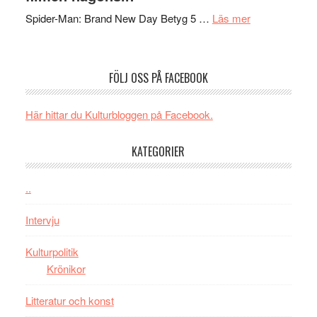
GOES
med
om
Spider-Man: Brand New Day Betyg 5 …
Läs mer
TO
imponerande
Filmrecension
SPAC
unga
Spider-
får
skådespelar
Man:
världs
FÖLJ OSS PÅ FACEBOOK
Brand
i
New
Toront
Här hittar du Kulturbloggen på Facebook.
Day
–
KATEGORIER
kan
vara
den
..
bästa
Intervju
Spider-
Man
Kulturpolitik
filmen
Krönikor
någonsin
Litteratur och konst