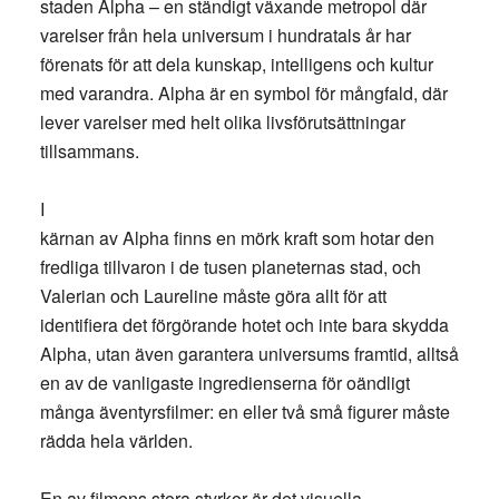
staden Alpha – en ständigt växande metropol där
varelser från hela universum i hundratals år har
förenats för att dela kunskap, intelligens och kultur
med varandra. Alpha är en symbol för mångfald, där
lever varelser med helt olika livsförutsättningar
tillsammans.
I
kärnan av Alpha finns en mörk kraft som hotar den
fredliga tillvaron i de tusen planeternas stad, och
Valerian och Laureline måste göra allt för att
identifiera det förgörande hotet och inte bara skydda
Alpha, utan även garantera universums framtid, alltså
en av de vanligaste ingredienserna för oändligt
många äventyrsfilmer: en eller två små figurer måste
rädda hela världen.
En av filmens stora styrkor är det visuella.