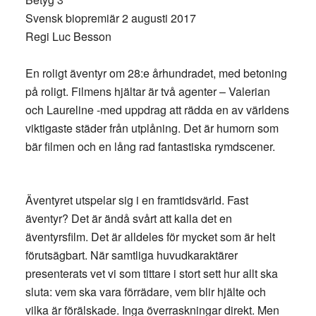
Svensk biopremiär 2 augusti 2017
Regi Luc Besson
En roligt äventyr om 28:e århundradet, med betoning
på roligt. Filmens hjältar är två agenter – Valerian
och Laureline -med uppdrag att rädda en av världens
viktigaste städer från utplåning. Det är humorn som
bär filmen och en lång rad fantastiska rymdscener.
Äventyret utspelar sig i en framtidsvärld. Fast
äventyr? Det är ändå svårt att kalla det en
äventyrsfilm. Det är alldeles för mycket som är helt
förutsägbart. När samtliga huvudkaraktärer
presenterats vet vi som tittare i stort sett hur allt ska
sluta: vem ska vara förrädare, vem blir hjälte och
vilka är förälskade. Inga överraskningar direkt. Men