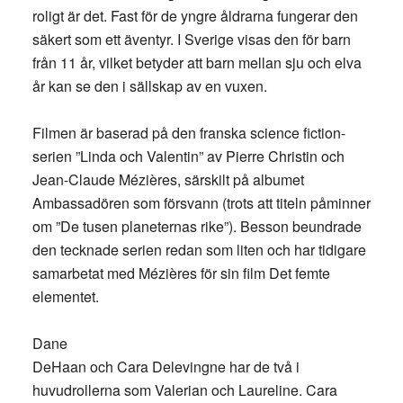
roligt är det. Fast för de yngre åldrarna fungerar den
säkert som ett äventyr. I Sverige visas den för barn
från 11 år, vilket betyder att barn mellan sju och elva
år kan se den i sällskap av en vuxen.
Filmen är baserad på den franska science fiction-
serien ”Linda och Valentin” av Pierre Christin och
Jean-Claude Mézières, särskilt på albumet
Ambassadören som försvann (trots att titeln påminner
om ”De tusen planeternas rike”). Besson beundrade
den tecknade serien redan som liten och har tidigare
samarbetat med Mézières för sin film Det femte
elementet.
Dane
DeHaan och Cara Delevingne har de två i
huvudrollerna som Valerian och Laureline. Cara