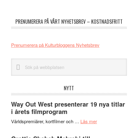
Primärt
sidofält
PRENUMERERA PÅ VÅRT NYHETSBREV – KOSTNADSFRITT
Prenumerera på Kulturbloggens Nyhetsbrev
Sök
på
webbplatsen
NYTT
Way Out West presenterar 19 nya titlar
i årets filmprogram
om
Världspremiärer, kortfilmer och …
Läs mer
Way
Out