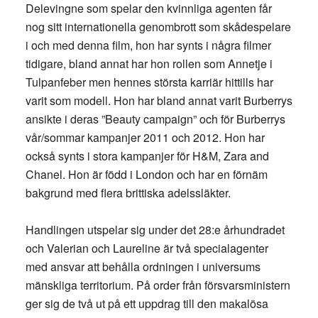
Delevingne som spelar den kvinnliga agenten får
nog sitt internationella genombrott som skådespelare
i och med denna film, hon har synts i några filmer
tidigare, bland annat har hon rollen som Annetje i
Tulpanfeber men hennes största karriär hittills har
varit som modell. Hon har bland annat varit Burberrys
ansikte i deras ”Beauty campaign” och för Burberrys
vår/sommar kampanjer 2011 och 2012. Hon har
också synts i stora kampanjer för H&M, Zara and
Chanel. Hon är född i London och har en förnäm
bakgrund med flera brittiska adelssläkter.
Handlingen utspelar sig under det 28:e århundradet
och Valerian och Laureline är två specialagenter
med ansvar att behålla ordningen i universums
mänskliga territorium. På order från försvarsministern
ger sig de två ut på ett uppdrag till den makalösa