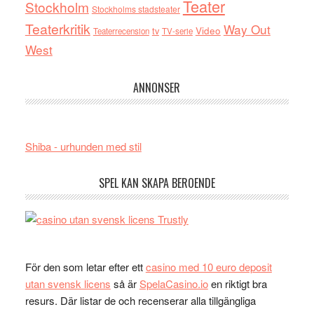
Teater
Stockholm
Stockholms stadsteater
Teaterkritik
Way Out
tv
Video
Teaterrecension
TV-serie
West
ANNONSER
Shiba - urhunden med stil
SPEL KAN SKAPA BEROENDE
För den som letar efter ett
casino med 10 euro deposit
utan svensk licens
så är
SpelaCasino.io
en riktigt bra
resurs. Där listar de och recenserar alla tillgängliga