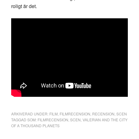
roligt är det.
ARKIVERAD UNDER:
FILM
,
FILMRECENSION
,
RECENSION
,
SCEN
TAGGAD SOM:
FILMRECENSION
,
SCEN
,
VALERIAN AND THE CITY
OF A THOUSAND PLANETS