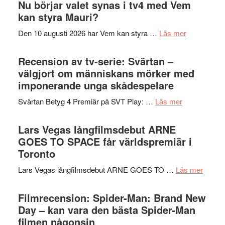
The
Nu börjar valet synas i tv4 med Vem
och
Shadow
kan styra Mauri?
teater
´s
om
Den 10 augusti 2026 har Vem kan styra …
Läs mer
Edge
Nu
–
börjar
Recension av tv-serie: Svärtan –
rolig
valet
välgjort om människans mörker med
och
synas
imponerande unga skådespelare
spännande
i
med
om
Svärtan Betyg 4 Premiär på SVT Play: …
Läs mer
tv4
en
Recension
med
Jackie
av
Lars Vegas långfilmsdebut ARNE
Vem
Chan
tv-
GOES TO SPACE får världspremiär i
kan
i
serie:
Toronto
styra
storform
Svärtan
Mauri?
om
Lars Vegas långfilmsdebut ARNE GOES TO …
Läs mer
–
Lars
välgjort
Vegas
Filmrecension: Spider-Man: Brand New
om
långfi
Day – kan vara den bästa Spider-Man
människans
ARNE
filmen någonsin
mörker