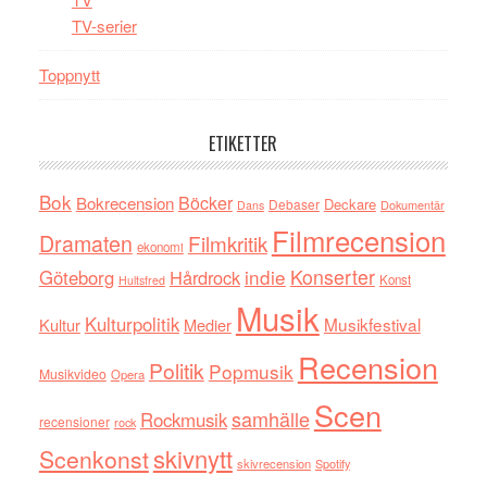
TV-serier
Toppnytt
ETIKETTER
Bok
Böcker
Bokrecension
Deckare
Debaser
Dokumentär
Dans
Filmrecension
Dramaten
Filmkritik
ekonomi
indie
Konserter
Göteborg
Hårdrock
Konst
Hultsfred
Musik
Kulturpolitik
Musikfestival
Kultur
Medier
Recension
Politik
Popmusik
Musikvideo
Opera
Scen
samhälle
Rockmusik
recensioner
rock
skivnytt
Scenkonst
skivrecension
Spotify