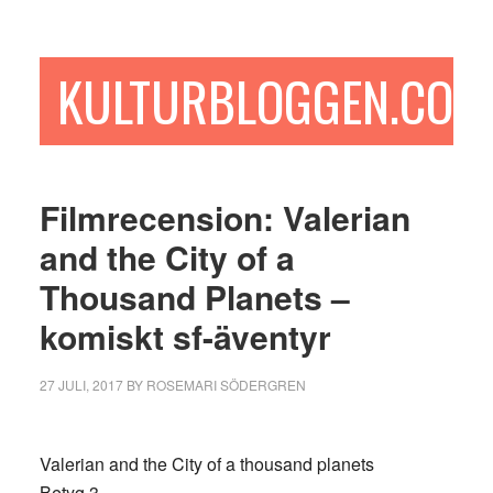
Hoppa
Hoppa
Hoppa
till
till
till
huvudinnehåll
det
sidfot
KULTURBLOGGEN.COM
primära
sidofältet
Filmrecension: Valerian
and the City of a
Thousand Planets –
komiskt sf-äventyr
27 JULI, 2017
BY
ROSEMARI SÖDERGREN
Valerian and the City of a thousand planets
Betyg 3