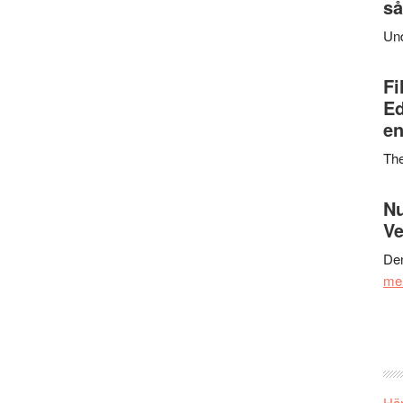
så
Un
Fi
Ed
en
Th
Nu
Ve
Den
me
Här