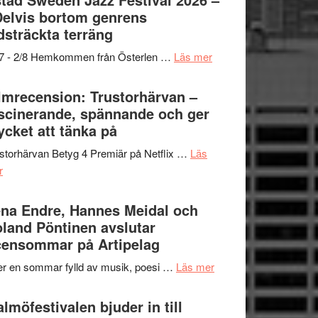
och
grönaste
Delvis bortom genrens
Dana
gräset
dsträckta terräng
Scully
–
om
/7 - 2/8 Hemkommen från Österlen …
Läs mer
en
Ystad
humoristisk
Sweden
lmrecension: Trustorhärvan –
och
Jazz
scinerande, spännande och ger
hjärtevarm
Festival
cket att tänka på
lättsam
2026
kompott
storhärvan Betyg 4 Premiär på Netflix …
Läs
–
om
r
I
Filmrecension:
Delvis
Trustorhärvan
na Endre, Hannes Meidal och
bortom
–
land Pöntinen avslutar
genrens
fascinerande,
ensommar på Artipelag
vidsträckta
spännande
terräng
om
er en sommar fylld av musik, poesi …
Läs mer
och
Lena
ger
Endre,
lmöfestivalen bjuder in till
mycket
Hannes