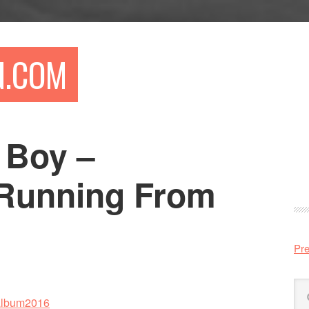
N.COM
 Boy –
Pr
si
 Running From
Pre
Sö
på