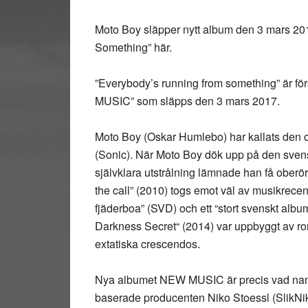
Moto Boy släpper nytt album den 3 mars 20
Something” här.
”Everybody’s running from something” är f
MUSIC” som släpps den 3 mars 2017.
Moto Boy (Oskar Humlebo) har kallats den 
(Sonic). När Moto Boy dök upp på den sve
självklara utstrålning lämnade han få oberör
the call” (2010) togs emot väl av musikrece
fjäderboa” (SVD) och ett “stort svenskt alb
Darkness Secret“ (2014) var uppbyggt av ro
extatiska crescendos.
Nya albumet NEW MUSIC är precis vad namn
baserade producenten Niko Stoessl (SlikNik) 