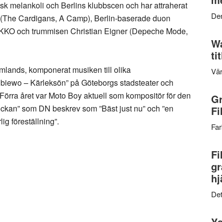
isk melankoli och Berlins klubbscen och har attraherat
Den
 (The Cardigans, A Camp), Berlin-baserade duon
PIKKO och trummisen Christian Eigner (Depeche Mode,
Wa
ti
mlands, komponerat musiken till olika
Vär
ubiewo – Kärleksön” på Göteborgs stadsteater och
Förra året var Moto Boy aktuell som kompositör för den
Gr
lockan” som DN beskrev som ”Bäst just nu” och ”en
Fi
ig föreställning”.
Far
Fi
gr
hj
Det
Ys