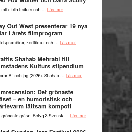
2026
kväll
om
 officiella trailern och …
Läs mer
–
Se
II
trailern
y Out West presenterar 19 nya
Internationella
för
tlar i årets filmprogram
storheter
The
och
om
ldspremiärer, kortfilmer och …
Läs mer
X-
samarbeten
Way
Files:
Out
attis Shahab Mehrabi till
I
West
lmstadens Kulturs stipendium
Want
presenterar
to
om
bror Ali och jag (2026). Shahab …
Läs mer
19
Believe
Grattis
nya
–
Shahab
lmrecension: Det grönaste
titlar
Vrach
Mehrabi
äset – en humoristisk och
i
Frankenshtey
till
ärtevarm lättsam kompott
årets
–
Filmstadens
filmprogram
med
om
 grönaste gräset Betyg 3 Svensk …
Läs mer
Kulturs
Fox
Filmrecension:
stipendium
Mulder
Det
tad Sweden Jazz Festival 2026 –