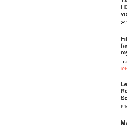
I 
vi
29
Fi
fa
my
Tru
me
Le
Ro
Sc
Eft
Ma