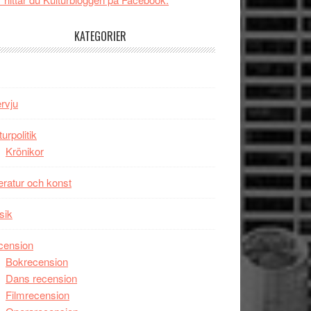
tv4
Jackie
med
Chan
KATEGORIER
Vem
i
kan
storform
styra
Mauri?
ervju
turpolitik
Krönikor
teratur och konst
sik
cension
Bokrecension
Dans recension
Filmrecension