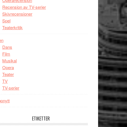
Operarecension
Recension av TV-serier
Skivrecensioner
Spel
Teaterkritik
en
Dans
Film
Musikal
Opera
Teater
TV
TV-serier
pnytt
ETIKETTER