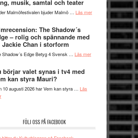
ng, musik, samtal och teater
att
Meidal
tänka
om
der Malmöfestivalen bjuder Malmö …
Läs mer
och
på
Malmöfestivalen
Roland
bjuder
lmrecension: The Shadow´s
Pöntinen
in
ge – rolig och spännande med
avslutar
till
 Jackie Chan i storform
Scensommar
sång,
på
om
e Shadow´s Edge Betyg 4 Svensk …
Läs mer
musik,
Artipelag
Filmrecension:
samtal
The
 börjar valet synas i tv4 med
och
Shadow
m kan styra Mauri?
teater
´s
 10 augusti 2026 har Vem kan styra …
Läs
Edge
om
r
–
Nu
rolig
börjar
och
valet
spännande
FÖLJ OSS PÅ FACEBOOK
synas
med
i
en
 hittar du Kulturbloggen på Facebook.