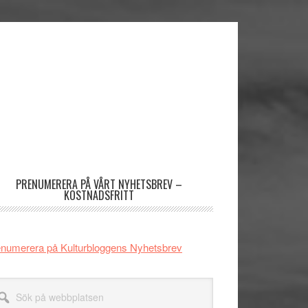
imärt
dofält
PRENUMERERA PÅ VÅRT NYHETSBREV –
KOSTNADSFRITT
numerera på Kulturbloggens Nyhetsbrev
k