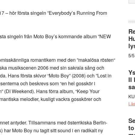
web
17 – hör första singeln ”Everybody’s Running From
Re
örsta singeln från Moto Boy’s kommande album ”NEW
Hu
ly
5/5
omisskännliga romantikern med den ”makalösa rösten“
nska musikscenen 2006 med sin sakrala sång och
Ys
da. Hans första skivor “Moto Boy” (2008) och ”Lost in
II
nsenterna och beskrevs som “en hel gosskör i
s
um” (DI Weekend). Hans förra album, “Keep Your
KU
mantiska melodier, kusligt vackra gosskörer och
Lä
Se
et antyder. Tillsammans med österrikiska Berlin-
to
har Moto Boy nu tagit sitt sound i en radikalt ny
me