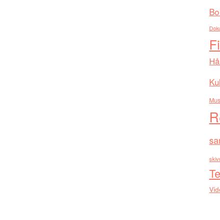
Bo
Dok
F
Hå
Kul
Mus
R
sa
skiv
Te
Vid