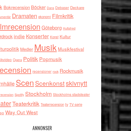
k
Böcker
Bokrecension
Deckare
Debaser
Dans
Dramaten
Filmkritik
umentär
ekonomi
ilmrecension
Göteborg
Hultsfred
indie
Konserter
rdrock
Kultur
Konst
Musik
turpolitik
Musikfestival
Medier
Politik
Popmusik
ikvideo
Opera
ecension
Rockmusik
recensioner
rock
Scen
skivnytt
Scenkonst
mhälle
Stockholm
Stockholms stadsteater
recension
Spotify
ater
Teaterkritik
tv
Teaterrecension
TV-serie
Way Out West
eo
ANNONSER