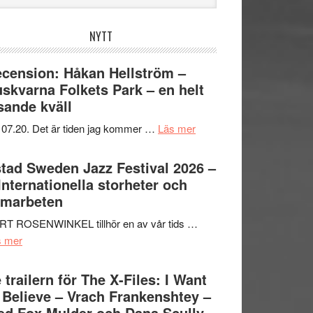
bplatsen
NYTT
cension: Håkan Hellström –
skvarna Folkets Park – en helt
sande kväll
om
 07.20. Det är tiden jag kommer …
Läs mer
Recension:
Håkan
tad Sweden Jazz Festival 2026 –
Hellström
 Internationella storheter och
–
amarbeten
Huskvarna
RT ROSENWINKEL tillhör en av vår tids …
Folkets
om
s mer
Park
Ystad
–
Sweden
 trailern för The X-Files: I Want
en
Jazz
 Believe – Vrach Frankenshtey –
helt
Festival
d Fox Mulder och Dana Scully
lysande