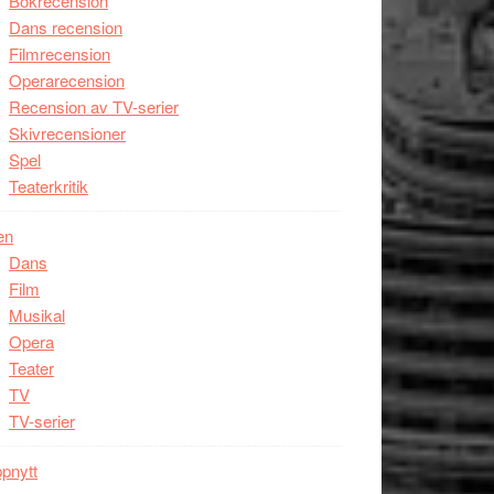
Bokrecension
Dans recension
Filmrecension
Operarecension
Recension av TV-serier
Skivrecensioner
Spel
Teaterkritik
en
Dans
Film
Musikal
Opera
Teater
TV
TV-serier
pnytt