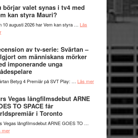
The
 börjar valet synas i tv4 med
och
Shadow
m kan styra Mauri?
teater
´s
 10 augusti 2026 har Vem kan styra …
Läs
Edge
om
r
–
Nu
rolig
börjar
cension av tv-serie: Svärtan –
och
valet
lgjort om människans mörker
spännande
synas
ed imponerande unga
med
i
ådespelare
en
tv4
Jackie
om
rtan Betyg 4 Premiär på SVT Play: …
Läs mer
med
Chan
Recension
Vem
i
av
rs Vegas långfilmsdebut ARNE
kan
storform
tv-
OES TO SPACE får
styra
serie:
rldspremiär i Toronto
Mauri?
Svärtan
rs Vegas långfilmsdebut ARNE GOES TO …
–
om
s mer
välgjort
Lars