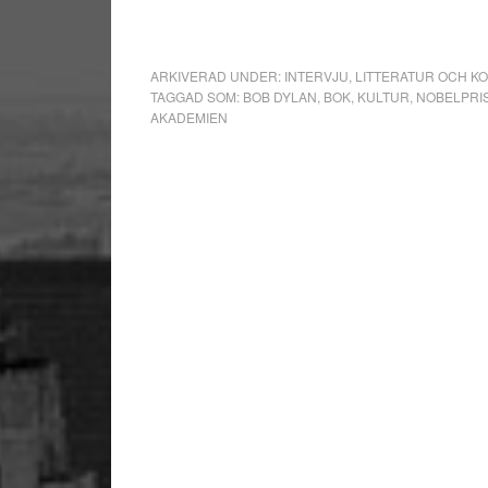
ARKIVERAD UNDER:
INTERVJU
,
LITTERATUR OCH K
TAGGAD SOM:
BOB DYLAN
,
BOK
,
KULTUR
,
NOBELPRI
AKADEMIEN