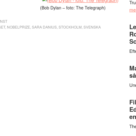
Tru
(Bob Dylan – foto: The Telegraph)
me
ONST
Le
SET
,
NOBELPRIZE
,
SARA DANIUS
,
STOCKHOLM
,
SVENSKA
Ro
Sc
Eft
Ma
så
Un
Fi
Ed
en
Th