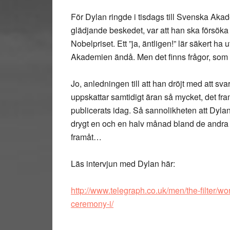
För Dylan ringde i tisdags till Svenska Aka
glädjande beskedet, var att han ska försöka
Nobelpriset. Ett ”ja, äntligen!” lär säkert ha
Akademien ändå. Men det finns frågor, som 
Jo, anledningen till att han dröjt med att sv
uppskattar samtidigt äran så mycket, det fr
publicerats idag. Så sannolikheten att Dyla
drygt en och en halv månad bland de andra No
framåt…
Läs intervjun med Dylan här:
http://www.telegraph.co.uk/men/the-filter/wo
ceremony-i/