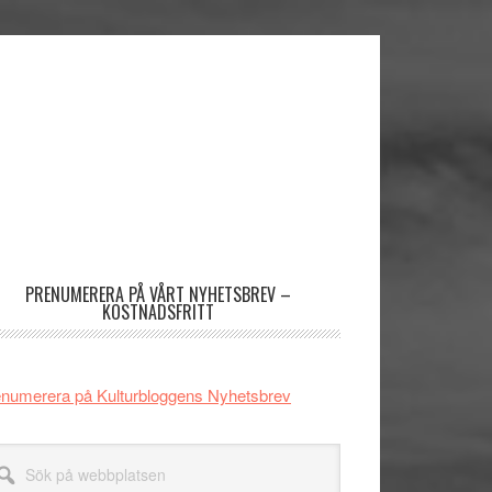
imärt
dofält
PRENUMERERA PÅ VÅRT NYHETSBREV –
KOSTNADSFRITT
numerera på Kulturbloggens Nyhetsbrev
k