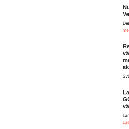
Nu
Ve
Den
me
Re
vä
m
sk
Svä
La
G
vä
La
Lä