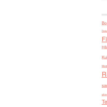
Bo
Dok
F
Hå
Kul
Mus
R
sa
skiv
Te