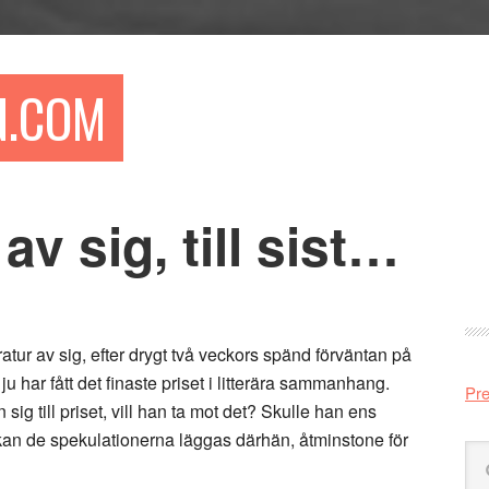
N.COM
v sig, till sist…
Pr
si
teratur av sig, efter drygt två veckors spänd förväntan på
u har fått det finaste priset i litterära sammanhang.
Pre
sig till priset, vill han ta mot det? Skulle han ens
an de spekulationerna läggas därhän, åtminstone för
Sö
på