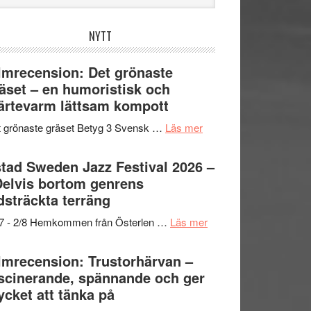
bplatsen
NYTT
lmrecension: Det grönaste
äset – en humoristisk och
ärtevarm lättsam kompott
om
 grönaste gräset Betyg 3 Svensk …
Läs mer
Filmrecension:
Det
tad Sweden Jazz Festival 2026 –
grönaste
Delvis bortom genrens
gräset
dsträckta terräng
–
om
/7 - 2/8 Hemkommen från Österlen …
Läs mer
en
Ystad
humoristisk
Sweden
lmrecension: Trustorhärvan –
och
Jazz
scinerande, spännande och ger
hjärtevarm
Festival
cket att tänka på
lättsam
2026
kompott