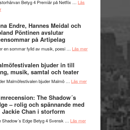
storhärvan Betyg 4 Premiär på Netflix …
Läs
–
om
r
I
Filmrecension:
Delvis
Trustorhärvan
na Endre, Hannes Meidal och
bortom
–
land Pöntinen avslutar
genrens
fascinerande,
ensommar på Artipelag
vidsträckta
spännande
terräng
om
er en sommar fylld av musik, poesi …
Läs mer
och
Lena
ger
Endre,
lmöfestivalen bjuder in till
mycket
Hannes
ng, musik, samtal och teater
att
Meidal
tänka
om
der Malmöfestivalen bjuder Malmö …
Läs mer
och
på
Malmöfestivalen
Roland
bjuder
lmrecension: The Shadow´s
Pöntinen
in
ge – rolig och spännande med
avslutar
till
 Jackie Chan i storform
Scensommar
sång,
på
om
e Shadow´s Edge Betyg 4 Svensk …
Läs mer
musik,
Artipelag
Filmrecension:
samtal