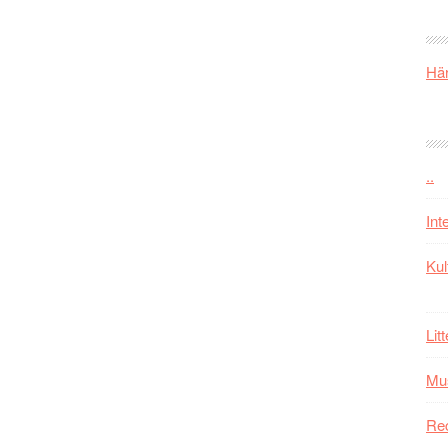
Här
..
Int
Kul
Lit
Mu
Re