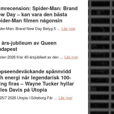
om
Vegas
lmrecension: Spider-Man: Brand
människans
långfilmsdebut
w Day – kan vara den bästa
mörker
ARNE
ider-Man filmen någonsin
med
GOES
imponerande
om
ider-Man: Brand New Day Betyg 5 …
Läs mer
TO
unga
Filmrecension:
SPACE
skådespelare
Spider-
 års-jubileum av Queen
får
Man:
udapest
världspremiär
Brand
i
om
ten 2026 firar 40-årsjubileet av den …
Läs mer
New
Toronto
40
Day
års-
ppseendeväckande spännvidd
–
jubileum
h energi när legendarisk 100-
kan
av
ing firas – Wayne Tucker hyllar
vara
Queen
les Davis på Utopia
den
Budapest
bästa
om
25/7 2026 Utopia i Göteborg Får …
Läs mer
Spider-
Uppseendeväckande
Man
spännvidd
filmen