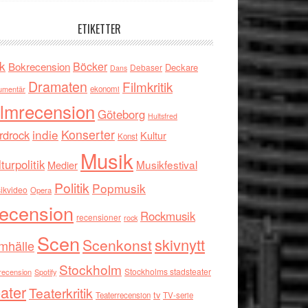
ETIKETTER
k
Böcker
Bokrecension
Deckare
Debaser
Dans
Dramaten
Filmkritik
umentär
ekonomi
ilmrecension
Göteborg
Hultsfred
indie
Konserter
rdrock
Kultur
Konst
Musik
turpolitik
Musikfestival
Medier
Politik
Popmusik
ikvideo
Opera
ecension
Rockmusik
recensioner
rock
Scen
skivnytt
Scenkonst
mhälle
Stockholm
Stockholms stadsteater
recension
Spotify
ater
Teaterkritik
tv
Teaterrecension
TV-serie