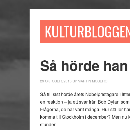
Hoppa
Hoppa
Hoppa
till
till
till
huvudinnehåll
det
sidfot
KULTURBLOGGE
primära
sidofältet
Så hörde han a
29 OKTOBER, 2016
BY
MARTIN MOBERG
Så till sist hörde årets Nobelpristagare i lit
en reaktion – ja ett svar från Bob Dylan som j
Frågorna, de har varit många. Hur ställer han 
komma till Stockholm i december? Men nu k
stunden.