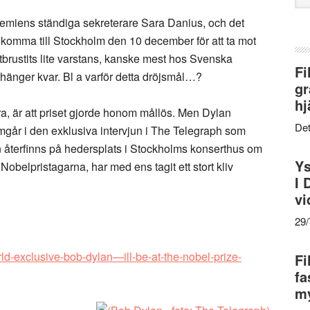
web
demiens ständiga sekreterare Sara Danius, och det
 komma till Stockholm den 10 december för att ta mot
 utbrustits lite varstans, kanske mest hos Svenska
Fi
hänger kvar. Bl a varför detta dröjsmål…?
gr
hj
ara, är att priset gjorde honom mållös. Men Dylan
Det
amgår i den exklusiva intervjun i The Telegraph som
n återfinns på hedersplats i Stockholms konserthus om
Ys
belpristagarna, har med ens tagit ett stort kliv
I 
vi
29
rld-exclusive-bob-dylan—ill-be-at-the-nobel-prize-
Fi
fa
my