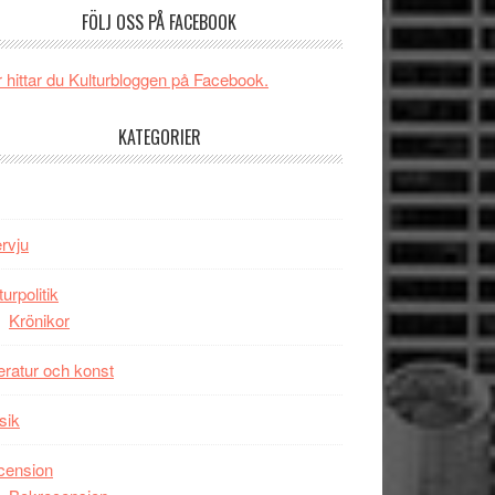
och
FÖLJ OSS PÅ FACEBOOK
någonsin
energi
när
 hittar du Kulturbloggen på Facebook.
legendarisk
100-
KATEGORIER
åring
firas
–
Wayne
ervju
Tucker
hyllar
turpolitik
Miles
Krönikor
Davis
på
teratur och konst
Utopia
sik
cension