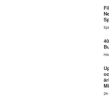
Fi
Ne
Sp
Sp
40
B
Hös
U
oc
år
Mi
24-