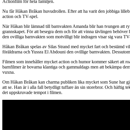
Actionfilm för hela familjen.
Nu får Håkan Bråkan huvudrollen. Efter att ha varit den jobbiga lille
action och TV-spel.
När Håkan blir lämnad till barnvakten Amanda blir han tvungen att rymm
grannskapet. För att besegra dem och för att vinna tävlingen behöver
den ovilliga barnvakten som motvilligt blir indragen visar sig vara TV
Håkan Bråkan spelas av Silas Strand med mycket fart och bestämd vilj
föräldrarna och Yussra El Abdouni den ovillige barnvakten. Dessuto
Filmen som innehåller mycket action och humor kommer säkert att roa må
barnfilmer är bovarna klantiga och gammaldags men att bekämpa dem med da
vuxna.
Om Håkan Bråkan kan charma publiken lika mycket som Sune har gjor
att se. Han är i alla fall betydligt tuffare än sin storebror. Och häfti
det uppskruvade tempot i filmen.