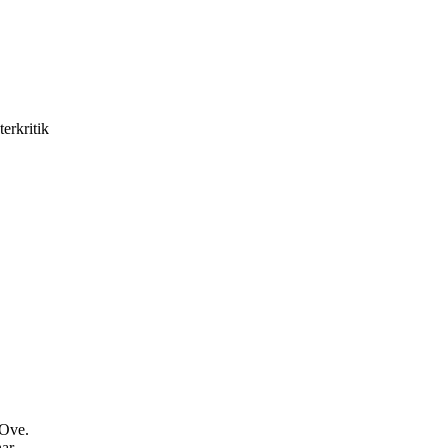
terkritik
 Ove.
har