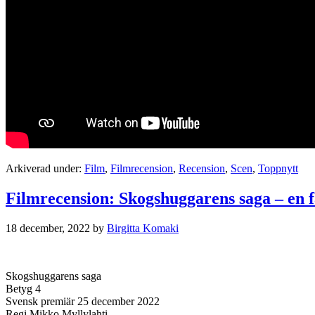
Arkiverad under:
Film
,
Filmrecension
,
Recension
,
Scen
,
Toppnytt
Filmrecension: Skogshuggarens saga – en fa
18 december, 2022
by
Birgitta Komaki
Skogshuggarens saga
Betyg 4
Svensk premiär 25 december 2022
Regi Mikko Myllylahti