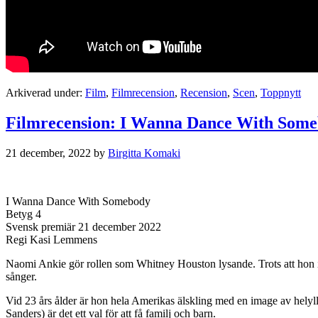
Arkiverad under:
Film
,
Filmrecension
,
Recension
,
Scen
,
Toppnytt
Filmrecension: I Wanna Dance With Somebo
21 december, 2022
by
Birgitta Komaki
I Wanna Dance With Somebody
Betyg 4
Svensk premiär 21 december 2022
Regi Kasi Lemmens
Naomi Ankie gör rollen som Whitney Houston lysande. Trots att hon i
sånger.
Vid 23 års ålder är hon hela Amerikas älskling med en image av helyll
Sanders) är det ett val för att få familj och barn.