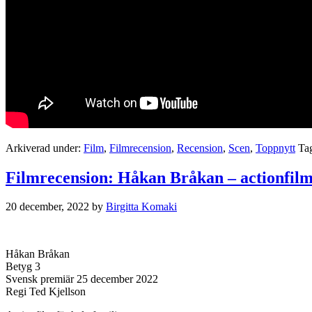
Arkiverad under:
Film
,
Filmrecension
,
Recension
,
Scen
,
Toppnytt
Ta
Filmrecension: Håkan Bråkan – actionfilm 
20 december, 2022
by
Birgitta Komaki
Håkan Bråkan
Betyg 3
Svensk premiär 25 december 2022
Regi Ted Kjellson