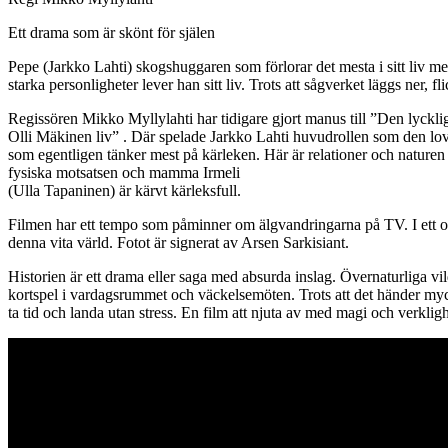
Ett drama som är skönt för själen
Pepe (Jarkko Lahti) skogshuggaren som förlorar det mesta i sitt liv 
starka personligheter lever han sitt liv. Trots att sågverket läggs ner,
Regissören Mikko Myllylahti har tidigare gjort manus till ”Den lyckli
Olli Mäkinen liv” . Där spelade Jarkko Lahti huvudrollen som den l
som egentligen tänker mest på kärleken. Här är relationer och natu
fysiska motsatsen och mamma Irmeli
(Ulla Tapaninen) är kärvt kärleksfull.
Filmen har ett tempo som påminner om älgvandringarna på TV. I ett or
denna vita värld. Fotot är signerat av Arsen Sarkisiant.
Historien är ett drama eller saga med absurda inslag. Övernaturliga v
kortspel i vardagsrummet och väckelsemöten. Trots att det händer mycke
ta tid och landa utan stress. En film att njuta av med magi och verkligh