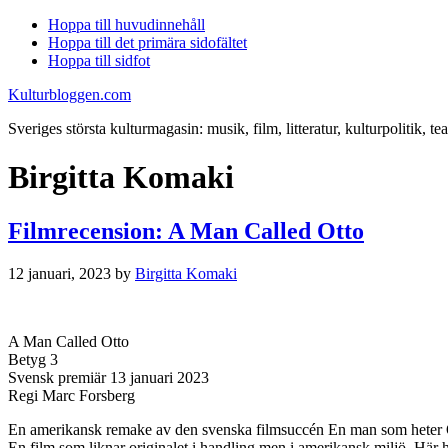
Hoppa till huvudinnehåll
Hoppa till det primära sidofältet
Hoppa till sidfot
Kulturbloggen.com
Sveriges största kulturmagasin: musik, film, litteratur, kulturpolitik, tea
Birgitta Komaki
Filmrecension: A Man Called Otto
12 januari, 2023
by
Birgitta Komaki
A Man Called Otto
Betyg 3
Svensk premiär 13 januari 2023
Regi Marc Forsberg
En amerikansk remake av den svenska filmsuccén En man som heter
En film som liknar originalet i handling men i amerikansk miljö. Här 