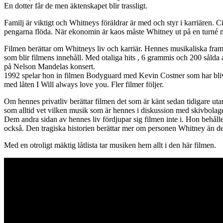
En dotter får de men äktenskapet blir trassligt.
Familj är viktigt och Whitneys föräldrar är med och styr i karriären.
pengarna flöda. När ekonomin är kaos måste Whitney ut på en turné 
Filmen berättar om Whitneys liv och karriär. Hennes musikaliska fra
som blir filmens innehåll. Med otaliga hits , 6 grammis och 200 sål
på Nelson Mandelas konsert.
1992 spelar hon in filmen Bodyguard med Kevin Costner som har blivi
med låten I Will always love you. Fler filmer följer.
Om hennes privatliv berättar filmen det som är känt sedan tidigare ut
som alltid vet vilken musik som är hennes i diskussion med skivbolage
Dem andra sidan av hennes liv fördjupar sig filmen inte i. Hon behåller
också. Den tragiska historien berättar mer om personen Whitney än den
Med en otroligt mäktig låtlista tar musiken hem allt i den här filmen.