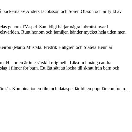
g på böckerna av Anders Jacobsson och Sören Olsson och är fylld av
elas genom TV-spel. Samtidigt härjar några inbrottstjuvar i
aspelsvärlden. Runt honom och familjen händer mycket hela tiden men
 Beiron (Mario Mustafa. Fredrik Hallgren och Sissela Benn är
. Historien är inte särskilt originell . Liksom i många andra
 filmer för barn. Ett lätt sätt att locka till skratt från barn och
h förstår. Kombinationen film och dataspel lär bli en populär combo trots