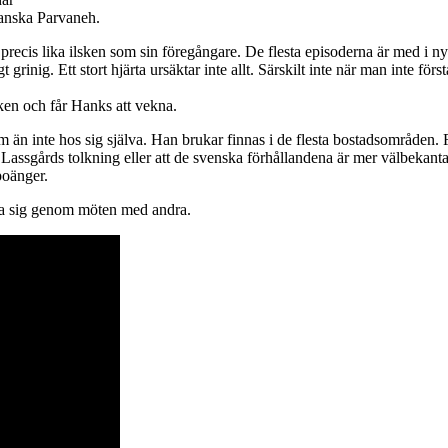
ranska Parvaneh.
 precis lika ilsken som sin föregångare. De flesta episoderna är med i
 grinig. Ett stort hjärta ursäktar inte allt. Särskilt inte när man inte f
en och får Hanks att vekna.
än inte hos sig själva. Han brukar finnas i de flesta bostadsområden. 
sgårds tolkning eller att de svenska förhållandena är mer välbekanta. 
poänger.
ra sig genom möten med andra.