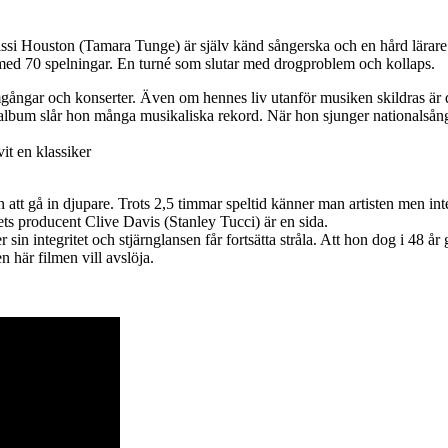
 Cissi Houston (Tamara Tunge) är själv känd sångerska och en hård lära
med 70 spelningar. En turné som slutar med drogproblem och kollaps.
mgångar och konserter. Även om hennes liv utanför musiken skildras är
da album slår hon många musikaliska rekord. När hon sjunger nationals
t en klassiker
an att gå in djupare. Trots 2,5 timmar speltid känner man artisten men 
ts producent Clive Davis (Stanley Tucci) är en sida.
 sin integritet och stjärnglansen får fortsätta stråla. Att hon dog i 48
 här filmen vill avslöja.