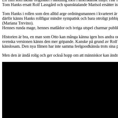
Tom Hanks ersatt Rolf Lassgård och spansktalande Marisol ersätter i
Tom Hanks i rollen som den alltid arge ordningsmannen i kvarteret är
därför känns Hanks rollfigur mindre sympatisk och bara otroligt jobbigt
(Mariana Trevino).
Hennes runda mage, hennes matlådor och ivriga utspel charmar publik
Historien är bra, en man som Otto kan många känna igen hos andra om 
svenska versionen känns den mer gripande. Kanske på grund av Rolf Las
känslosam. Den nya filmen har inte samma feelgoodkänsla trots sina 
Men den är ändå rolig och ger också hopp om att människor kan änd