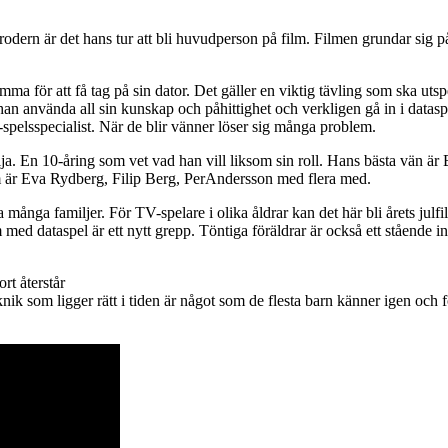
brodern är det hans tur att bli huvudperson på film. Filmen grundar si
a för att få tag på sin dator. Det gäller en viktig tävling som ska utsp
 han använda all sin kunskap och påhittighet och verkligen gå in i dat
-spelsspecialist. När de blir vänner löser sig många problem.
a. En 10-åring som vet vad han vill liksom sin roll. Hans bästa vän är
m är Eva Rydberg, Filip Berg, PerAndersson med flera med.
nga familjer. För TV-spelare i olika åldrar kan det här bli årets julfilm
taspel är ett nytt grepp. Töntiga föräldrar är också ett stående inslag i
t återstår
g teknik som ligger rätt i tiden är något som de flesta barn känner igen oc