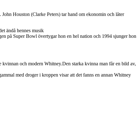
re. John Houston (Clarke Peters) tar hand om ekonomin och låter
 det ändå hennes musik
ången på Super Bowl övertygar hon en hel nation och 1994 sjunger hon
inte kvinnan och modern Whitney.Den starka kvinna man får en bild av,
 år gammal med droger i kroppen visar att det fanns en annan Whitney