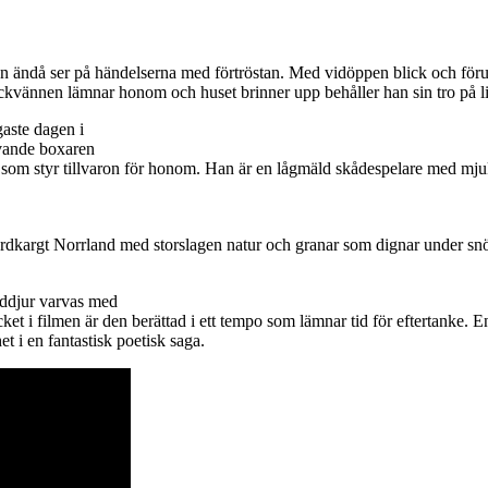
men ändå ser på händelserna med förtröstan. Med vidöppen blick och för
 flickvännen lämnar honom och huset brinner upp behåller han sin tro på li
gaste dagen i
ovande boxaren
ren som styr tillvaron för honom. Han är en lågmäld skådespelare med
dkargt Norrland med storslagen natur och granar som dignar under snön
ilddjur varvas med
t i filmen är den berättad i ett tempo som lämnar tid för eftertanke. E
et i en fantastisk poetisk saga.