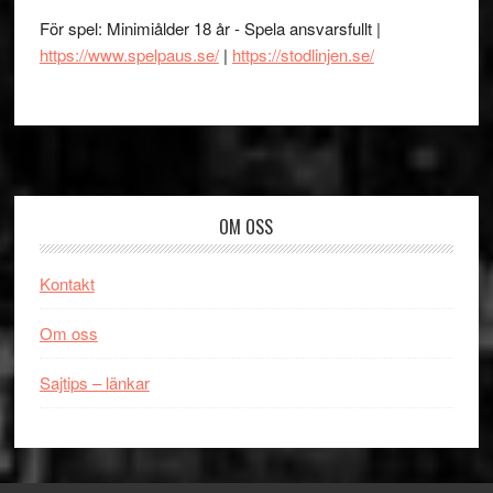
För spel: Minimiålder 18 år - Spela ansvarsfullt |
https://www.spelpaus.se/
|
https://stodlinjen.se/
Footer
OM OSS
Kontakt
Om oss
Sajtips – länkar