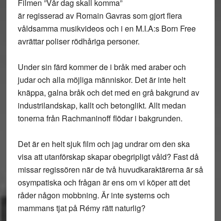
Filmen ”Vår dag skall komma”
är regisserad av Romain Gavras som gjort flera
våldsamma musikvideos och i en M.I.A:s Born Free
avrättar poliser rödhåriga personer.
Under sin färd kommer de i bråk med araber och
judar och alla möjliga människor. Det är inte helt
knäppa, galna bråk och det med en grå bakgrund av
industrilandskap, kallt och betonglikt. Allt medan
tonerna från Rachmaninoff flödar i bakgrunden.
Det är en helt sjuk film och jag undrar om den ska
visa att utanförskap skapar obegripligt våld? Fast då
missar regissören när de två huvudkaraktärerna är så
osympatiska och frågan är ens om vi köper att det
råder någon mobbning. Är inte systerns och
mammans tjat på Rémy rätt naturlig?