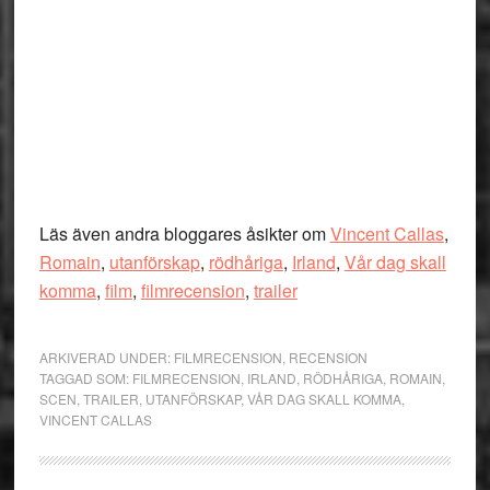
Läs även andra bloggares åsikter om
Vincent Callas
,
Romain
,
utanförskap
,
rödhåriga
,
Irland
,
Vår dag skall
komma
,
film
,
filmrecension
,
trailer
ARKIVERAD UNDER:
FILMRECENSION
,
RECENSION
TAGGAD SOM:
FILMRECENSION
,
IRLAND
,
RÖDHÅRIGA
,
ROMAIN
,
SCEN
,
TRAILER
,
UTANFÖRSKAP
,
VÅR DAG SKALL KOMMA
,
VINCENT CALLAS