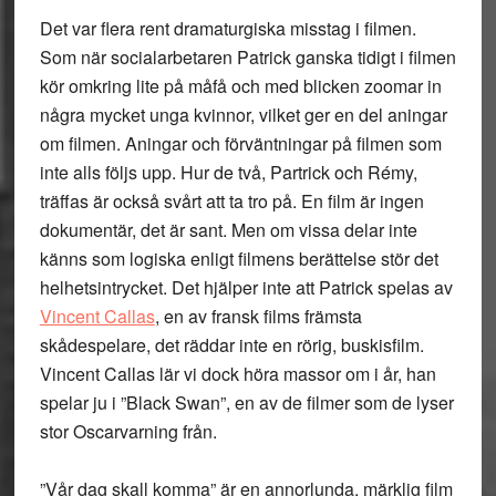
Det var flera rent dramaturgiska misstag i filmen.
Som när socialarbetaren Patrick ganska tidigt i filmen
kör omkring lite på måfå och med blicken zoomar in
några mycket unga kvinnor, vilket ger en del aningar
om filmen. Aningar och förväntningar på filmen som
inte alls följs upp. Hur de två, Partrick och Rémy,
träffas är också svårt att ta tro på. En film är ingen
dokumentär, det är sant. Men om vissa delar inte
känns som logiska enligt filmens berättelse stör det
helhetsintrycket. Det hjälper inte att Patrick spelas av
Vincent Callas
, en av fransk films främsta
skådespelare, det räddar inte en rörig, buskisfilm.
Vincent Callas lär vi dock höra massor om i år, han
spelar ju i ”Black Swan”, en av de filmer som de lyser
stor Oscarvarning från.
”Vår dag skall komma” är en annorlunda, märklig film