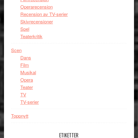
Operarecension
Recension av TV-serier
Skivrecensioner
Spel
Teaterkritik
Scen
Dans
Film
Musikal
Opera
Teater
TV
TV-serier
Toppnytt
ETIKETTER