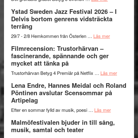
Filmrecension:
Ystad Sweden Jazz Festival 2026 – I
Det
Delvis bortom genrens vidsträckta
grönaste
terräng
gräset
–
om
29/7 - 2/8 Hemkommen från Österlen …
Läs mer
en
Ystad
Filmrecension: Trustorhärvan –
humoristisk
Sweden
fascinerande, spännande och ger
och
Jazz
mycket att tänka på
hjärtevarm
Festival
lättsam
2026
om
Trustorhärvan Betyg 4 Premiär på Netflix …
Läs mer
kompott
–
Filmrecens
Lena Endre, Hannes Meidal och Roland
I
Trustorhä
Pöntinen avslutar Scensommar på
Delvis
–
Artipelag
bortom
fascineran
genrens
om
spännand
Efter en sommar fylld av musik, poesi …
Läs mer
vidsträckta
Lena
och
Malmöfestivalen bjuder in till sång,
terräng
Endre,
ger
musik, samtal och teater
Hannes
mycket