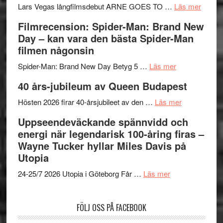
i
Svärtan
styra
om
Lars Vegas långfilmsdebut ARNE GOES TO …
Läs mer
storform
–
Mauri?
Lars
Filmrecension: Spider-Man: Brand New
välgjort
Vegas
Day – kan vara den bästa Spider-Man
om
långfi
filmen någonsin
människans
ARNE
om
mörker
GOES
Spider-Man: Brand New Day Betyg 5 …
Läs mer
Filmrecension
med
TO
40 års-jubileum av Queen Budapest
Spider-
imponerande
SPAC
Man:
unga
om
får
Hösten 2026 firar 40-årsjubileet av den …
Läs mer
Brand
skådespelar
40
världs
Uppseendeväckande spännvidd och
New
års-
i
energi när legendarisk 100-åring firas –
Day
jubileum
Toront
Wayne Tucker hyllar Miles Davis på
–
av
Utopia
kan
Queen
om
vara
Budapest
24-25/7 2026 Utopia i Göteborg Får …
Läs mer
Uppseendeväck
den
spännvidd
bästa
FÖLJ OSS PÅ FACEBOOK
och
Spider-
energi
Man