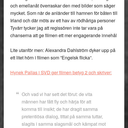
och emellanåt överraskar den med bilder som säger
mycket. Som när de anländer till hamnen för båten till
Irland och där möts av ett hav av rödhåriga personer
Tyvärr tycker jag att regissören inte tar vara på
chanserna att ge filmen ett mer engagerande innehål
Lite utanför men: Alexandra Dahlström dyker upp på
ett litet hörn i filmen som ”Engelsk flicka”.
Hynek Pallas i SVD ger filmen betyg 2 och skriver:
Och vad vi har sett det förut: de vita
männen har fått fly och härja för att
komma till insikt; de har dragit samma
pretentiösa dialog, tittat på samma tuttar,
slagits i samma slagsmål och kämpat mot