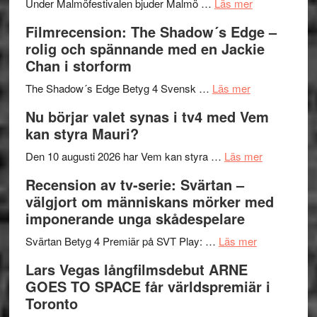
om
Meidal
att
Under Malmöfestivalen bjuder Malmö …
Läs mer
Malmöfestiva
och
tänka
Filmrecension: The Shadow´s Edge –
bjuder
Roland
på
rolig och spännande med en Jackie
in
Pöntinen
Chan i storform
till
avslutar
om
sång,
Scensommar
The Shadow´s Edge Betyg 4 Svensk …
Läs mer
Filmrecension
musik,
på
Nu börjar valet synas i tv4 med Vem
The
samtal
Artipelag
kan styra Mauri?
Shadow
och
´s
teater
om
Den 10 augusti 2026 har Vem kan styra …
Läs mer
Edge
Nu
Recension av tv-serie: Svärtan –
–
börjar
välgjort om människans mörker med
rolig
valet
imponerande unga skådespelare
och
synas
spännande
om
i
Svärtan Betyg 4 Premiär på SVT Play: …
Läs mer
med
Recension
tv4
Lars Vegas långfilmsdebut ARNE
en
av
med
GOES TO SPACE får världspremiär i
Jackie
tv-
Vem
Toronto
Chan
serie:
kan