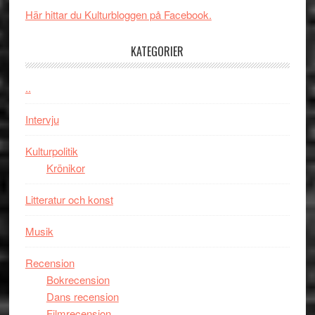
när
filmen
Här hittar du Kulturbloggen på Facebook.
legendarisk
någonsin
100-
KATEGORIER
åring
firas
..
–
Wayne
Intervju
Tucker
hyllar
Kulturpolitik
Miles
Krönikor
Davis
Litteratur och konst
på
Utopia
Musik
Recension
Bokrecension
Dans recension
Filmrecension