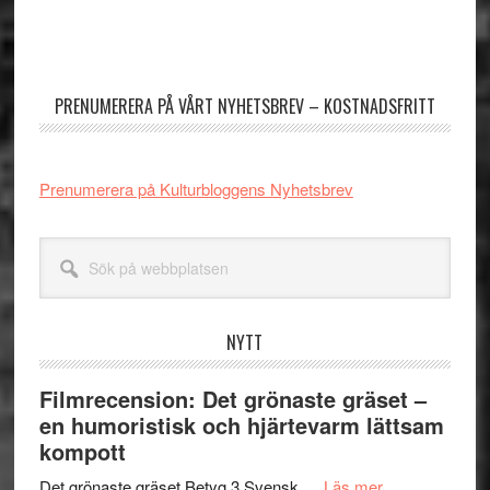
Primärt
sidofält
PRENUMERERA PÅ VÅRT NYHETSBREV – KOSTNADSFRITT
Prenumerera på Kulturbloggens Nyhetsbrev
Sök
på
webbplatsen
NYTT
Filmrecension: Det grönaste gräset –
en humoristisk och hjärtevarm lättsam
kompott
om
Det grönaste gräset Betyg 3 Svensk …
Läs mer