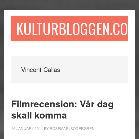
Hoppa
Hoppa
Hoppa
till
till
till
huvudinnehåll
det
sidfot
KULTURBLOGGEN.COM
primära
sidofältet
Vincent Callas
Filmrecension: Vår dag
skall komma
16 JANUARI, 2011
BY
ROSEMARI SÖDERGREN