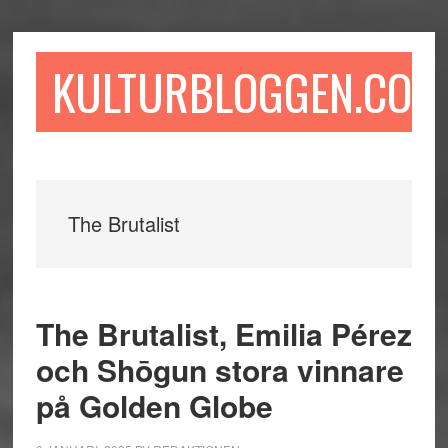
Hoppa
Hoppa
Hoppa
till
till
till
huvudinnehåll
det
sidfot
KULTURBLOGGEN.COM
primära
sidofältet
The Brutalist
The Brutalist, Emilia Pérez
och Shōgun stora vinnare
på Golden Globe