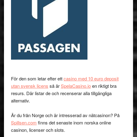
För den som letar efter ett
casino med 10 euro deposit
utan svensk licens
så är
SpelaCasino.io
en riktigt bra
resurs. Där listar de och recenserar alla tillgängliga
alternativ.
Är du från Norge och är intresserad av nätcasinon? På
Spillsen.com
finns det senaste inom norska online
casinon, licenser och slots.