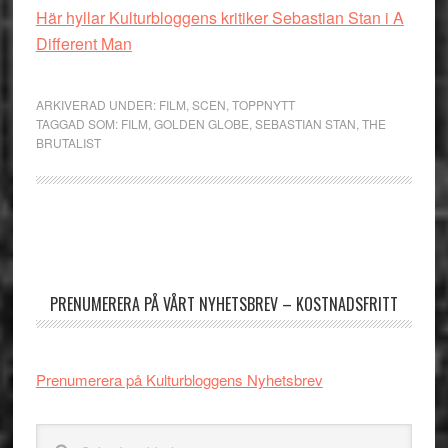
Här hyllar Kulturbloggens kritiker Sebastian Stan i A
Different Man
ARKIVERAD UNDER:
FILM
,
SCEN
,
TOPPNYTT
TAGGAD SOM:
FILM
,
GOLDEN GLOBE
,
SEBASTIAN STAN
,
THE
BRUTALIST
Primärt
sidofält
PRENUMERERA PÅ VÅRT NYHETSBREV – KOSTNADSFRITT
Prenumerera på Kulturbloggens Nyhetsbrev
Sök