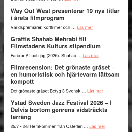
Se
lysande
–
Way Out West presenterar 19 nya titlar
trailern
kväll
II
i årets filmprogram
för
Internat
The
om
storhet
Världspremiärer, kortfilmer och …
Läs mer
X-
Way
och
Grattis Shahab Mehrabi till
Files:
Out
samarb
Filmstadens Kulturs stipendium
I
West
Want
presenterar
om
Farbror Ali och jag (2026). Shahab …
Läs mer
to
19
Grattis
Filmrecension: Det grönaste gräset –
Believe
nya
Shahab
en humoristisk och hjärtevarm lättsam
–
titlar
Mehrabi
kompott
Vrach
i
till
Frankenshtey
årets
Filmstadens
om
Det grönaste gräset Betyg 3 Svensk …
Läs mer
–
filmprogram
Kulturs
Filmrecension:
Ystad Sweden Jazz Festival 2026 – I
med
stipendium
Det
Delvis bortom genrens vidsträckta
Fox
grönaste
terräng
Mulder
gräset
och
–
om
29/7 - 2/8 Hemkommen från Österlen …
Läs mer