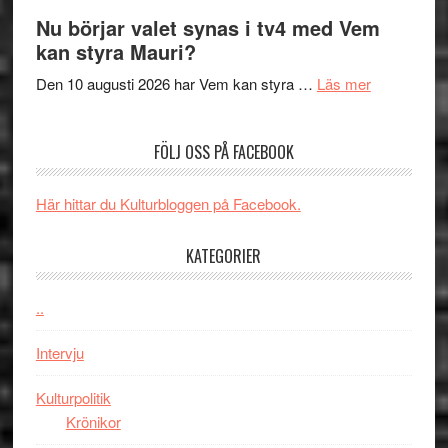
Filmrecension
musik,
på
Nu börjar valet synas i tv4 med Vem
The
samtal
Artipelag
kan styra Mauri?
Shadow
och
´s
teater
om
Den 10 augusti 2026 har Vem kan styra …
Läs mer
Edge
Nu
–
börjar
FÖLJ OSS PÅ FACEBOOK
rolig
valet
och
synas
spännande
i
Här hittar du Kulturbloggen på Facebook.
med
tv4
en
med
KATEGORIER
Jackie
Vem
Chan
kan
..
i
styra
storform
Mauri?
Intervju
Kulturpolitik
Krönikor