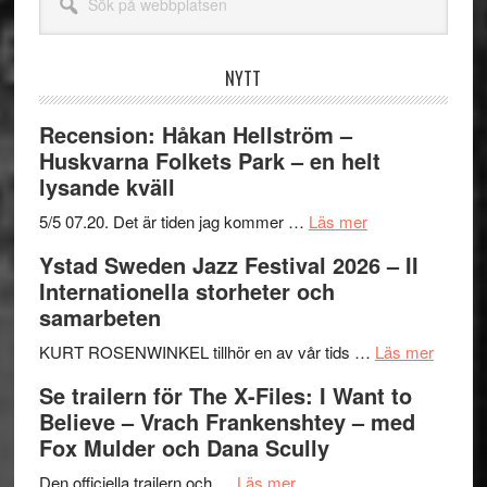
på
webbplatsen
NYTT
Recension: Håkan Hellström –
Huskvarna Folkets Park – en helt
lysande kväll
om
5/5 07.20. Det är tiden jag kommer …
Läs mer
Recension:
Ystad Sweden Jazz Festival 2026 – II
Håkan
Internationella storheter och
Hellström
samarbeten
–
Huskvarna
om
KURT ROSENWINKEL tillhör en av vår tids …
Läs mer
Folkets
Ystad
Se trailern för The X-Files: I Want to
Park
Swede
Believe – Vrach Frankenshtey – med
–
Jazz
Fox Mulder och Dana Scully
en
Festiva
om
helt
2026
Den officiella trailern och …
Läs mer