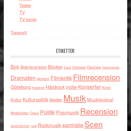
Teater
TV
TV-serier
Toppnytt
ETIKETTER
Bok
Böcker
Bokrecension
Deckare
Debaser
Dokumentär
Dans
Filmrecension
Dramaten
Filmkritik
ekonomi
indie
Konserter
Göteborg
Hårdrock
Konst
Hultsfred
Musik
Kulturpolitik
Musikfestival
Kultur
Medier
Recension
Politik
Popmusik
Musikvideo
Opera
Scen
samhälle
Rockmusik
recensioner
rock