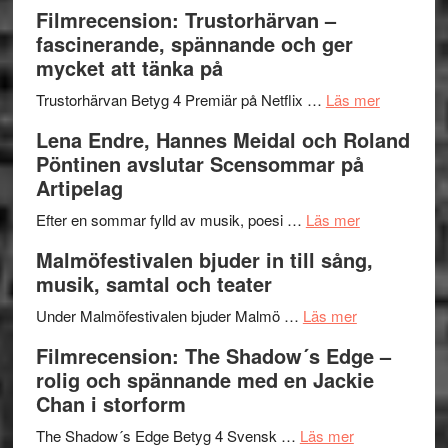
Dana
en
Ystad
Filmrecension: Trustorhärvan –
Scully
humoristisk
Sweden
fascinerande, spännande och ger
och
Jazz
mycket att tänka på
hjärtevarm
Festival
lättsam
2026
om
Trustorhärvan Betyg 4 Premiär på Netflix …
Läs mer
kompott
–
Filmrecens
Lena Endre, Hannes Meidal och Roland
I
Trustorhä
Pöntinen avslutar Scensommar på
Delvis
–
Artipelag
bortom
fascineran
genrens
om
spännand
Efter en sommar fylld av musik, poesi …
Läs mer
vidsträckta
Lena
och
Malmöfestivalen bjuder in till sång,
terräng
Endre,
ger
musik, samtal och teater
Hannes
mycket
om
Meidal
att
Under Malmöfestivalen bjuder Malmö …
Läs mer
Malmöfestiva
och
tänka
Filmrecension: The Shadow´s Edge –
bjuder
Roland
på
rolig och spännande med en Jackie
in
Pöntinen
Chan i storform
till
avslutar
om
sång,
Scensommar
The Shadow´s Edge Betyg 4 Svensk …
Läs mer