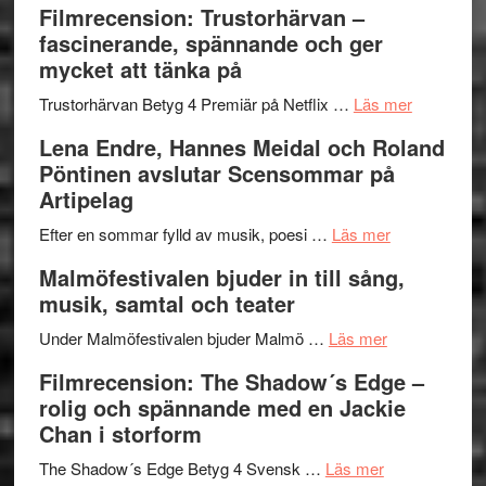
Filmrecension: Trustorhärvan –
Scully
humoristisk
Sweden
fascinerande, spännande och ger
och
Jazz
mycket att tänka på
hjärtevarm
Festival
lättsam
2026
om
Trustorhärvan Betyg 4 Premiär på Netflix …
Läs mer
kompott
–
Filmrecens
Lena Endre, Hannes Meidal och Roland
I
Trustorhä
Pöntinen avslutar Scensommar på
Delvis
–
Artipelag
bortom
fascineran
genrens
om
spännand
Efter en sommar fylld av musik, poesi …
Läs mer
vidsträckta
Lena
och
Malmöfestivalen bjuder in till sång,
terräng
Endre,
ger
musik, samtal och teater
Hannes
mycket
om
Meidal
att
Under Malmöfestivalen bjuder Malmö …
Läs mer
Malmöfestiva
och
tänka
Filmrecension: The Shadow´s Edge –
bjuder
Roland
på
rolig och spännande med en Jackie
in
Pöntinen
Chan i storform
till
avslutar
om
sång,
Scensommar
The Shadow´s Edge Betyg 4 Svensk …
Läs mer