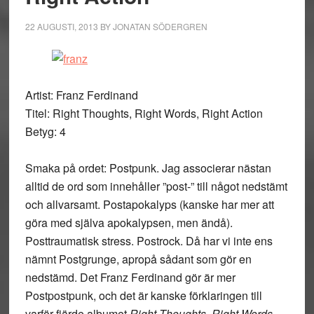
22 AUGUSTI, 2013
BY
JONATAN SÖDERGREN
Artist: Franz Ferdinand
Titel: Right Thoughts, Right Words, Right Action
Betyg: 4
Smaka på ordet: Postpunk. Jag associerar nästan
alltid de ord som innehåller ”post-” till något nedstämt
och allvarsamt. Postapokalyps (kanske har mer att
göra med själva apokalypsen, men ändå).
Posttraumatisk stress. Postrock. Då har vi inte ens
nämnt Postgrunge, apropå sådant som gör en
nedstämd. Det Franz Ferdinand gör är mer
Postpostpunk, och det är kanske förklaringen till
varför fjärde albumet
Right Thoughts, Right Words,