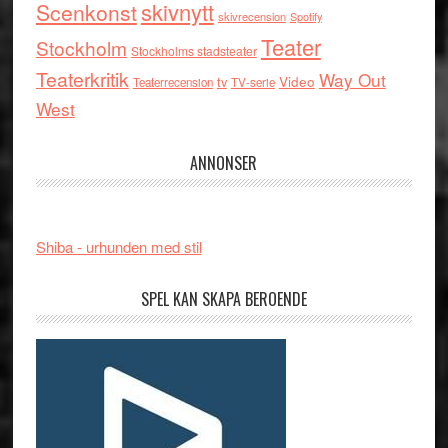
skivnytt
Scenkonst
skivrecension
Spotify
Teater
Stockholm
Stockholms stadsteater
Teaterkritik
Way Out
tv
Video
Teaterrecension
TV-serie
West
ANNONSER
Shiba - urhunden med stil
SPEL KAN SKAPA BEROENDE