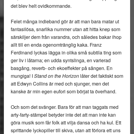
det blev helt ovidkommande.
Felet många indieband gör är att man bara matar ut
fantasilösa, snarlika nummer utan att hitta knep som
särskiljer dem från varandra, och således bakar ihop
allt till en enda ogenomtränglig kaka. Franz
Ferdinand lyckas lägga in olika små subtila ting som
ger liv i låtarna; en udda syntslinga, en varierad
basgång, reverb- och ekoeffekter på sången. En
mungiga! I
Stand on the Horizon
låter det faktiskt som
att Edwyn Collins är med och sjunger, men det
kanske är min egen eufori som börjat ta överhand.
Och som det svänger. Bara för att man taggats med
arty-farty-stämpel betyder inte det att man inte kan
göra musik som får folk att vilja dansa och ha kul. Ett
sprittande lyckopiller till skiva, utan att förlora ett uns