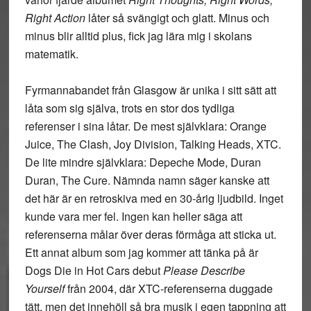
Right Action
låter så svängigt och glatt. Minus och
minus blir alltid plus, fick jag lära mig i skolans
matematik.
Fyrmannabandet från Glasgow är unika i sitt sätt att
låta som sig själva, trots en stor dos tydliga
referenser i sina låtar. De mest självklara: Orange
Juice, The Clash, Joy Division, Talking Heads, XTC.
De lite mindre självklara: Depeche Mode, Duran
Duran, The Cure. Nämnda namn säger kanske att
det här är en retroskiva med en 30-årig ljudbild. Inget
kunde vara mer fel. Ingen kan heller säga att
referenserna målar över deras förmåga att sticka ut.
Ett annat album som jag kommer att tänka på är
Dogs Die in Hot Cars debut
Please Describe
Yourself
från 2004, där XTC-referenserna duggade
tätt, men det innehöll så bra musik i egen tappning att