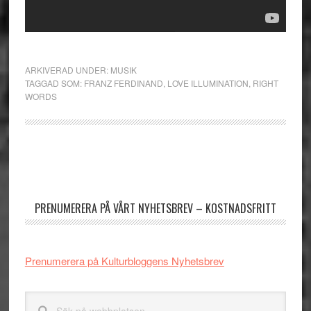
ARKIVERAD UNDER:
MUSIK
TAGGAD SOM:
FRANZ FERDINAND
,
LOVE ILLUMINATION
,
RIGHT
WORDS
Primärt
sidofält
PRENUMERERA PÅ VÅRT NYHETSBREV – KOSTNADSFRITT
Prenumerera på Kulturbloggens Nyhetsbrev
Sök