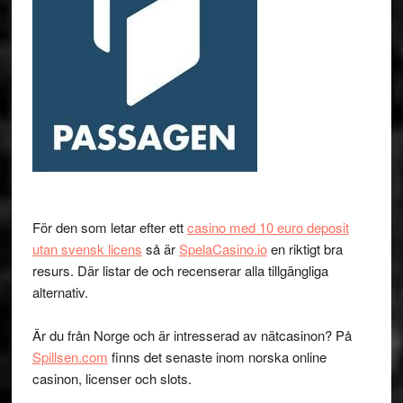
För den som letar efter ett
casino med 10 euro deposit
utan svensk licens
så är
SpelaCasino.io
en riktigt bra
resurs. Där listar de och recenserar alla tillgängliga
alternativ.
Är du från Norge och är intresserad av nätcasinon? På
Spillsen.com
finns det senaste inom norska online
casinon, licenser och slots.