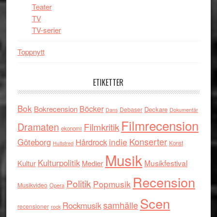
Teater
TV
TV-serier
Toppnytt
ETIKETTER
Bok
Böcker
Bokrecension
Deckare
Debaser
Dokumentär
Dans
Filmrecension
Dramaten
Filmkritik
ekonomi
indie
Konserter
Göteborg
Hårdrock
Konst
Hultsfred
Musik
Kulturpolitik
Musikfestival
Kultur
Medier
Recension
Politik
Popmusik
Musikvideo
Opera
Scen
samhälle
Rockmusik
recensioner
rock