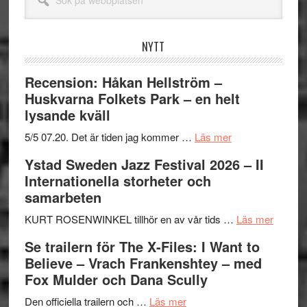
på
webbplatsen
NYTT
Recension: Håkan Hellström –
Huskvarna Folkets Park – en helt
lysande kväll
om
5/5 07.20. Det är tiden jag kommer …
Läs mer
Recension:
Ystad Sweden Jazz Festival 2026 – II
Håkan
Internationella storheter och
Hellström
samarbeten
–
Huskvarna
om
KURT ROSENWINKEL tillhör en av vår tids …
Läs mer
Folkets
Ystad
Se trailern för The X-Files: I Want to
Park
Swede
Believe – Vrach Frankenshtey – med
–
Jazz
Fox Mulder och Dana Scully
en
Festiva
om
helt
2026
Den officiella trailern och …
Läs mer