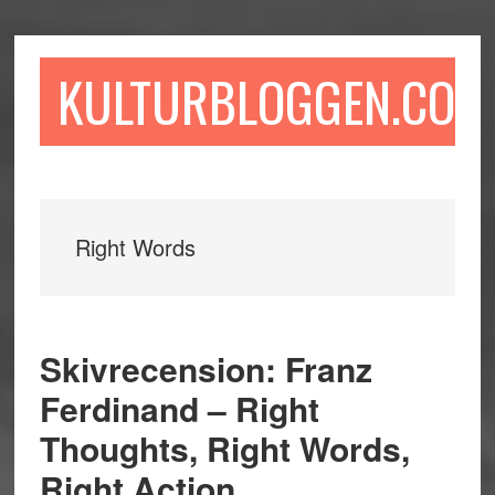
Hoppa
Hoppa
Hoppa
till
till
till
huvudinnehåll
det
sidfot
KULTURBLOGGEN.COM
primära
sidofältet
Right Words
Skivrecension: Franz
Ferdinand – Right
Thoughts, Right Words,
Right Action