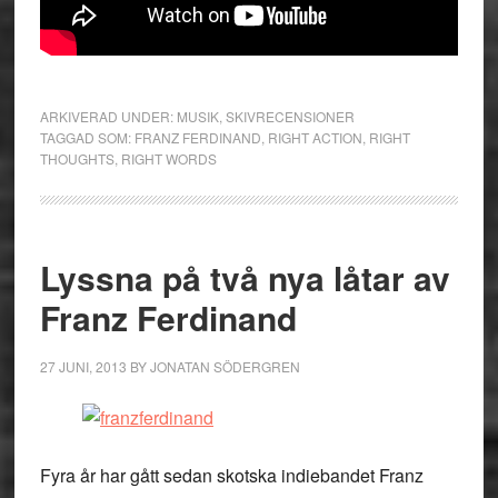
ARKIVERAD UNDER:
MUSIK
,
SKIVRECENSIONER
TAGGAD SOM:
FRANZ FERDINAND
,
RIGHT ACTION
,
RIGHT
THOUGHTS
,
RIGHT WORDS
Lyssna på två nya låtar av
Franz Ferdinand
27 JUNI, 2013
BY
JONATAN SÖDERGREN
Fyra år har gått sedan skotska indiebandet Franz