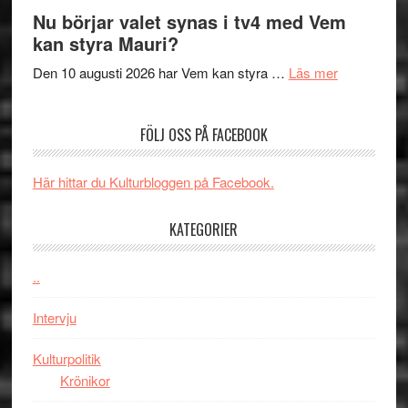
Filmrecension
musik,
på
Nu börjar valet synas i tv4 med Vem
The
samtal
Artipelag
kan styra Mauri?
Shadow
och
´s
teater
om
Den 10 augusti 2026 har Vem kan styra …
Läs mer
Edge
Nu
–
börjar
FÖLJ OSS PÅ FACEBOOK
rolig
valet
och
synas
spännande
i
Här hittar du Kulturbloggen på Facebook.
med
tv4
en
med
KATEGORIER
Jackie
Vem
Chan
kan
..
i
styra
storform
Mauri?
Intervju
Kulturpolitik
Krönikor