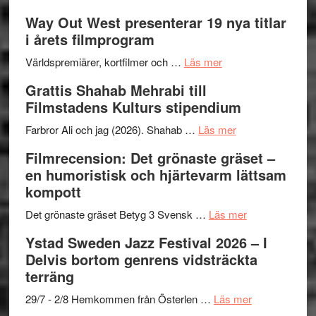
Se
lysande
–
Way Out West presenterar 19 nya titlar
trailern
kväll
II
i årets filmprogram
för
Internat
The
om
storhet
Världspremiärer, kortfilmer och …
Läs mer
X-
Way
och
Grattis Shahab Mehrabi till
Files:
Out
samarb
Filmstadens Kulturs stipendium
I
West
Want
presenterar
om
Farbror Ali och jag (2026). Shahab …
Läs mer
to
19
Grattis
Filmrecension: Det grönaste gräset –
Believe
nya
Shahab
en humoristisk och hjärtevarm lättsam
–
titlar
Mehrabi
kompott
Vrach
i
till
Frankenshtey
årets
Filmstadens
om
Det grönaste gräset Betyg 3 Svensk …
Läs mer
–
filmprogram
Kulturs
Filmrecension:
Ystad Sweden Jazz Festival 2026 – I
med
stipendium
Det
Delvis bortom genrens vidsträckta
Fox
grönaste
terräng
Mulder
gräset
och
–
om
29/7 - 2/8 Hemkommen från Österlen …
Läs mer
Dana
en
Ystad