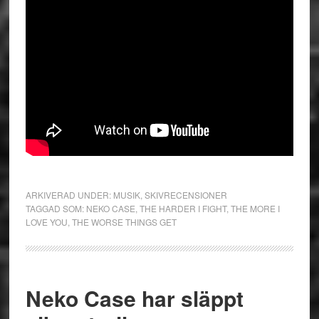
ARKIVERAD UNDER:
MUSIK
,
SKIVRECENSIONER
TAGGAD SOM:
NEKO CASE
,
THE HARDER I FIGHT
,
THE MORE I
LOVE YOU
,
THE WORSE THINGS GET
Neko Case har släppt