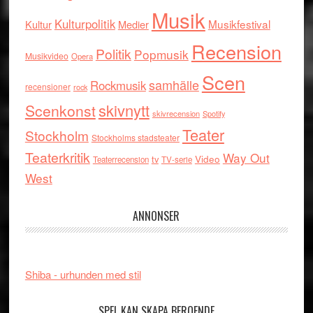
Musik
Kulturpolitik
Musikfestival
Kultur
Medier
Recension
Politik
Popmusik
Musikvideo
Opera
Scen
samhälle
Rockmusik
recensioner
rock
skivnytt
Scenkonst
skivrecension
Spotify
Teater
Stockholm
Stockholms stadsteater
Teaterkritik
Way Out
tv
Video
Teaterrecension
TV-serie
West
ANNONSER
Shiba - urhunden med stil
SPEL KAN SKAPA BEROENDE