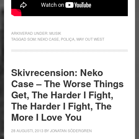
ARKIVERAD UNDER:
MUSIK
TAGGAD SOM:
NEKO CASE
,
POLIÇA
,
WAY OUT WEST
Skivrecension: Neko
Case – The Worse Things
Get, The Harder I Fight,
The Harder I Fight, The
More I Love You
28 AUGUSTI, 2013
BY
JONATAN SÖDERGREN