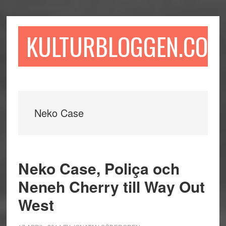
Hoppa
Hoppa
Hoppa
till
till
till
huvudinnehåll
det
sidfot
KULTURBLOGGEN.COM
primära
sidofältet
Neko Case
Neko Case, Poliça och
Neneh Cherry till Way Out
West