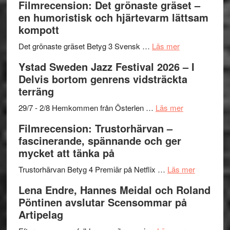
Filmrecension: Det grönaste gräset –
nya
Shahab
en humoristisk och hjärtevarm lättsam
titlar
Mehrabi
kompott
i
till
årets
Filmstadens
om
Det grönaste gräset Betyg 3 Svensk …
Läs mer
filmprogram
Kulturs
Filmrecension:
Ystad Sweden Jazz Festival 2026 – I
stipendium
Det
Delvis bortom genrens vidsträckta
grönaste
terräng
gräset
–
om
29/7 - 2/8 Hemkommen från Österlen …
Läs mer
en
Ystad
Filmrecension: Trustorhärvan –
humoristisk
Sweden
fascinerande, spännande och ger
och
Jazz
mycket att tänka på
hjärtevarm
Festival
lättsam
2026
om
Trustorhärvan Betyg 4 Premiär på Netflix …
Läs mer
kompott
–
Filmrecens
Lena Endre, Hannes Meidal och Roland
I
Trustorhä
Pöntinen avslutar Scensommar på
Delvis
–
Artipelag
bortom
fascineran