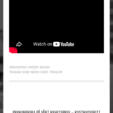
ARKIVERAD UNDER:
MUSIK
TAGGAD SOM:
NEKO CASE
,
TRAILER
Primärt
sidofält
PRENUMERERA PÅ VÅRT NYHETSBREV – KOSTNADSFRITT