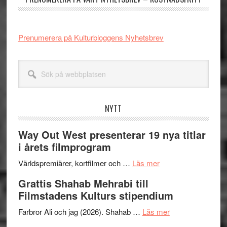
Prenumerera på Kulturbloggens Nyhetsbrev
Sök
på
webbplatsen
NYTT
Way Out West presenterar 19 nya titlar
i årets filmprogram
om
Världspremiärer, kortfilmer och …
Läs mer
Way
Grattis Shahab Mehrabi till
Out
Filmstadens Kulturs stipendium
West
presenterar
om
Farbror Ali och jag (2026). Shahab …
Läs mer
19
Grattis