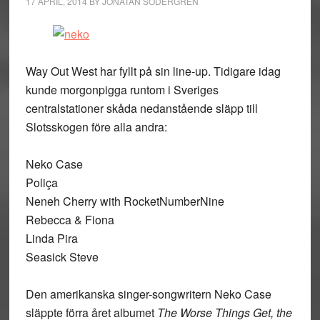
17 APRIL, 2014
BY
JONATAN SÖDERGREN
Way Out West har fyllt på sin line-up. Tidigare idag
kunde morgonpigga runtom i Sveriges
centralstationer skåda nedanstående släpp till
Slotsskogen före alla andra:
Neko Case
Poliça
Neneh Cherry with RocketNumberNine
Rebecca & Fiona
Linda Pira
Seasick Steve
Den amerikanska singer-songwritern Neko Case
släppte förra året albumet
The Worse Things Get, the