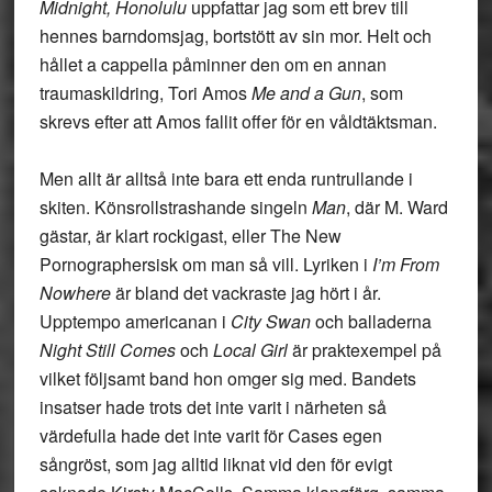
Midnight, Honolulu
uppfattar jag som ett brev till
hennes barndomsjag, bortstött av sin mor. Helt och
hållet a cappella påminner den om en annan
traumaskildring, Tori Amos
Me and a Gun
, som
skrevs efter att Amos fallit offer för en våldtäktsman.
Men allt är alltså inte bara ett enda runtrullande i
skiten. Könsrollstrashande singeln
Man
, där M. Ward
gästar, är klart rockigast, eller The New
Pornographersisk om man så vill. Lyriken i
I’m From
Nowhere
är bland det vackraste jag hört i år.
Upptempo americanan i
City Swan
och balladerna
Night Still Comes
och
Local Girl
är praktexempel på
vilket följsamt band hon omger sig med. Bandets
insatser hade trots det inte varit i närheten så
värdefulla hade det inte varit för Cases egen
sångröst, som jag alltid liknat vid den för evigt