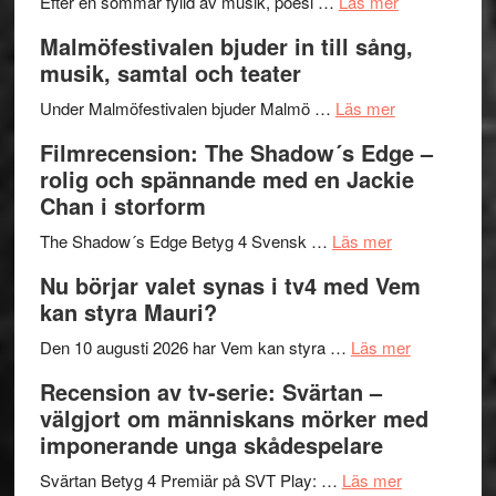
genrens
om
spännand
Efter en sommar fylld av musik, poesi …
Läs mer
vidsträckta
Lena
och
Malmöfestivalen bjuder in till sång,
terräng
Endre,
ger
musik, samtal och teater
Hannes
mycket
om
Meidal
att
Under Malmöfestivalen bjuder Malmö …
Läs mer
Malmöfestiva
och
tänka
Filmrecension: The Shadow´s Edge –
bjuder
Roland
på
rolig och spännande med en Jackie
in
Pöntinen
Chan i storform
till
avslutar
om
sång,
Scensommar
The Shadow´s Edge Betyg 4 Svensk …
Läs mer
Filmrecension
musik,
på
Nu börjar valet synas i tv4 med Vem
The
samtal
Artipelag
kan styra Mauri?
Shadow
och
´s
teater
om
Den 10 augusti 2026 har Vem kan styra …
Läs mer
Edge
Nu
Recension av tv-serie: Svärtan –
–
börjar
välgjort om människans mörker med
rolig
valet
imponerande unga skådespelare
och
synas
spännande
om
i
Svärtan Betyg 4 Premiär på SVT Play: …
Läs mer