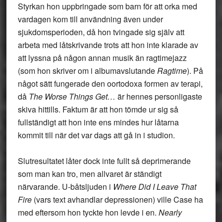
Styrkan hon uppbringade som barn för att orka med
vardagen kom till användning även under
sjukdomsperioden, då hon tvingade sig själv att
arbeta med låtskrivande trots att hon inte klarade av
att lyssna på någon annan musik än ragtimejazz
(som hon skriver om i albumavslutande
Ragtime
). På
något sätt fungerade den oortodoxa formen av terapi,
då
The Worse Things Get…
är hennes personligaste
skiva hittills. Faktum är att hon tömde ur sig så
fullständigt att hon inte ens mindes hur låtarna
kommit till när det var dags att gå in i studion.
Slutresultatet låter dock inte fullt så deprimerande
som man kan tro, men allvaret är ständigt
närvarande. U-båtsljuden i
Where Did I Leave That
Fire
(vars text avhandlar depressionen) ville Case ha
med eftersom hon tyckte hon levde i en.
Nearly