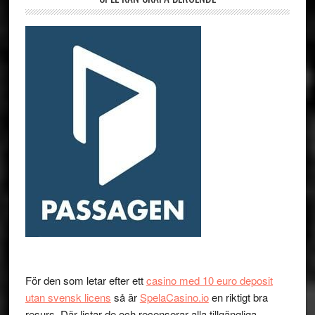
För den som letar efter ett
casino med 10 euro deposit
utan svensk licens
så är
SpelaCasino.io
en riktigt bra
resurs. Där listar de och recenserar alla tillgängliga