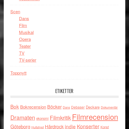
Scen
Dans
Film
Musikal
Opera
Teater
TV
TV-serier
Toppnytt
ETIKETTER
Bok
Böcker
Bokrecension
Deckare
Debaser
Dokumentär
Dans
Filmrecension
Dramaten
Filmkritik
ekonomi
indie
Konserter
Göteborg
Hårdrock
Konst
Hultsfred