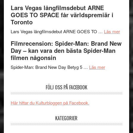
med
Recension
tv4
Lars Vegas långfilmsdebut ARNE
en
av
med
GOES TO SPACE får världspremiär i
Jackie
tv-
Vem
Toronto
Chan
serie:
kan
i
Svärtan
styra
om
Lars Vegas långfilmsdebut ARNE GOES TO …
Läs mer
storform
–
Mauri?
Lars
Filmrecension: Spider-Man: Brand New
välgjort
Vegas
Day – kan vara den bästa Spider-Man
om
långfi
filmen någonsin
människans
ARNE
om
mörker
GOES
Spider-Man: Brand New Day Betyg 5 …
Läs mer
Filmrecension
med
TO
Spider-
imponerande
SPAC
FÖLJ OSS PÅ FACEBOOK
Man:
unga
får
Brand
skådespelar
världs
New
i
Här hittar du Kulturbloggen på Facebook.
Day
Toront
–
KATEGORIER
kan
vara