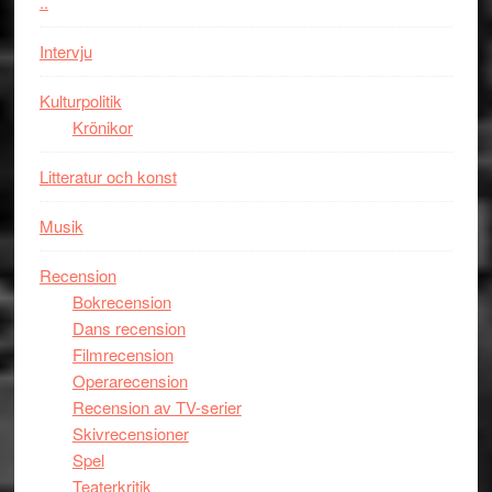
..
den
bästa
Intervju
Spider-
Man
Kulturpolitik
filmen
Krönikor
någonsin
Litteratur och konst
Musik
Recension
Bokrecension
Dans recension
Filmrecension
Operarecension
Recension av TV-serier
Skivrecensioner
Spel
Teaterkritik