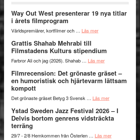
Way Out West presenterar 19 nya titlar
i årets filmprogram
om
Världspremiärer, kortfilmer och …
Läs mer
Way
Grattis Shahab Mehrabi till
Out
Filmstadens Kulturs stipendium
West
presenterar
om
Farbror Ali och jag (2026). Shahab …
Läs mer
19
Grattis
Filmrecension: Det grönaste gräset –
nya
Shahab
en humoristisk och hjärtevarm lättsam
titlar
Mehrabi
kompott
i
till
årets
Filmstadens
om
Det grönaste gräset Betyg 3 Svensk …
Läs mer
filmprogram
Kulturs
Filmrecension:
Ystad Sweden Jazz Festival 2026 – I
stipendium
Det
Delvis bortom genrens vidsträckta
grönaste
terräng
gräset
–
om
29/7 - 2/8 Hemkommen från Österlen …
Läs mer