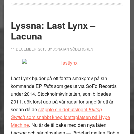
Lyssna: Last Lynx –
Lacuna
11 DECEMBER, 2013
BY
JONATAN SÖDERGREN
Last Lynx bjuder på ett första smakprov på sin
kommande EP
Rifts
som ges ut via SoFo Records
under 2014. Stockholmkvintetten, som bildades
2011, dök först upp på vår radar för ungefär ett år
sedan då de
släppte sin debutsingel
Killing
Switch
som snabbt knep förstaplatsen på Hype
Machine
. Nu är de tillbaka med den nya låten
Lacuna
och sånginsatsen — fördelad mellan Robin