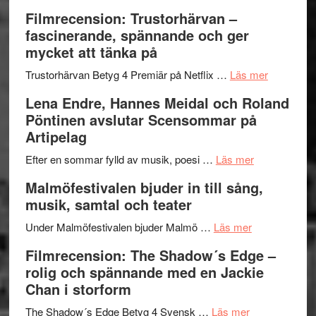
en
Ystad
Filmrecension: Trustorhärvan –
humoristisk
Sweden
fascinerande, spännande och ger
och
Jazz
mycket att tänka på
hjärtevarm
Festival
lättsam
2026
om
Trustorhärvan Betyg 4 Premiär på Netflix …
Läs mer
kompott
–
Filmrecens
Lena Endre, Hannes Meidal och Roland
I
Trustorhä
Pöntinen avslutar Scensommar på
Delvis
–
Artipelag
bortom
fascineran
genrens
om
spännand
Efter en sommar fylld av musik, poesi …
Läs mer
vidsträckta
Lena
och
Malmöfestivalen bjuder in till sång,
terräng
Endre,
ger
musik, samtal och teater
Hannes
mycket
om
Meidal
att
Under Malmöfestivalen bjuder Malmö …
Läs mer
Malmöfestiva
och
tänka
Filmrecension: The Shadow´s Edge –
bjuder
Roland
på
rolig och spännande med en Jackie
in
Pöntinen
Chan i storform
till
avslutar
om
sång,
Scensommar
The Shadow´s Edge Betyg 4 Svensk …
Läs mer