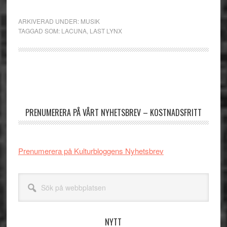
ARKIVERAD UNDER:
MUSIK
TAGGAD SOM:
LACUNA
,
LAST LYNX
Primärt
sidofält
PRENUMERERA PÅ VÅRT NYHETSBREV – KOSTNADSFRITT
Prenumerera på Kulturbloggens Nyhetsbrev
Sök
på
webbplatsen
NYTT