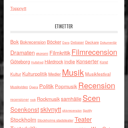
Toppnytt
ETIKETTER
Bok
Böcker
Bokrecension
Deckare
Debaser
Dokumentär
Dans
Filmrecension
Dramaten
Filmkritik
ekonomi
indie
Konserter
Göteborg
Hårdrock
Konst
Hultsfred
Musik
Kulturpolitik
Musikfestival
Kultur
Medier
Recension
Politik
Popmusik
Musikvideo
Opera
Scen
samhälle
Rockmusik
recensioner
rock
skivnytt
Scenkonst
skivrecension
Spotify
Teater
Stockholm
Stockholms stadsteater