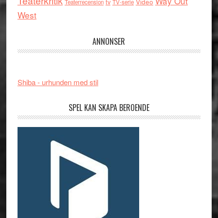
Teaterkritik
Way Out
tv
Video
Teaterrecension
TV-serie
West
ANNONSER
Shiba - urhunden med stil
SPEL KAN SKAPA BEROENDE