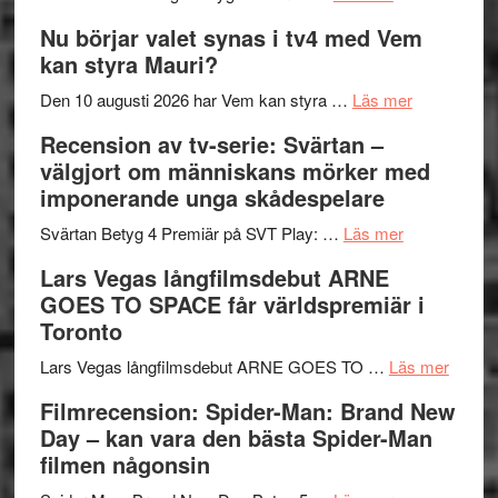
Filmrecension
musik,
på
Nu börjar valet synas i tv4 med Vem
The
samtal
Artipelag
kan styra Mauri?
Shadow
och
´s
teater
om
Den 10 augusti 2026 har Vem kan styra …
Läs mer
Edge
Nu
Recension av tv-serie: Svärtan –
–
börjar
välgjort om människans mörker med
rolig
valet
imponerande unga skådespelare
och
synas
spännande
om
i
Svärtan Betyg 4 Premiär på SVT Play: …
Läs mer
med
Recension
tv4
Lars Vegas långfilmsdebut ARNE
en
av
med
GOES TO SPACE får världspremiär i
Jackie
tv-
Vem
Toronto
Chan
serie:
kan
i
Svärtan
styra
om
Lars Vegas långfilmsdebut ARNE GOES TO …
Läs mer
storform
–
Mauri?
Lars
Filmrecension: Spider-Man: Brand New
välgjort
Vegas
Day – kan vara den bästa Spider-Man
om
långfi
filmen någonsin
människans
ARNE