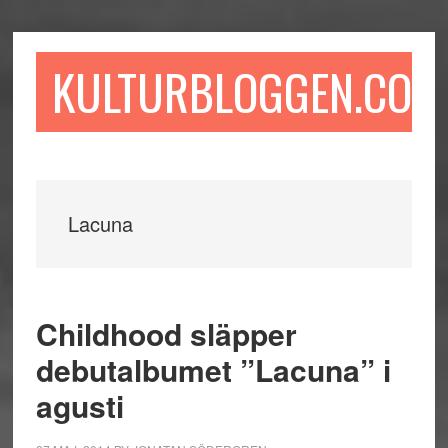
Hoppa
Hoppa
Hoppa
till
till
till
huvudinnehåll
det
sidfot
KULTURBLOGGEN.COM
primära
sidofältet
Lacuna
Childhood släpper
debutalbumet ”Lacuna” i
agusti