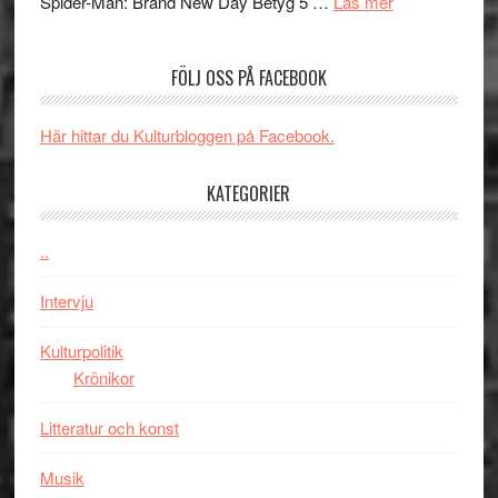
om
mörker
GOES
Spider-Man: Brand New Day Betyg 5 …
Läs mer
Filmrecension
med
TO
Spider-
imponerande
SPAC
FÖLJ OSS PÅ FACEBOOK
Man:
unga
får
Brand
skådespelar
världs
New
i
Här hittar du Kulturbloggen på Facebook.
Day
Toront
–
KATEGORIER
kan
vara
..
den
bästa
Intervju
Spider-
Man
Kulturpolitik
filmen
Krönikor
någonsin
Litteratur och konst
Musik