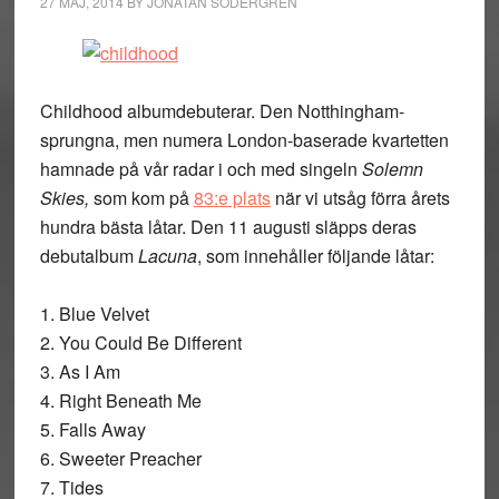
27 MAJ, 2014
BY
JONATAN SÖDERGREN
Childhood albumdebuterar. Den Notthingham-
sprungna, men numera London-baserade kvartetten
hamnade på vår radar i och med singeln
Solemn
Skies,
som kom på
83:e plats
när vi utsåg förra årets
hundra bästa låtar. Den 11 augusti släpps deras
debutalbum
Lacuna
, som innehåller följande låtar:
1. Blue Velvet
2. You Could Be Different
3. As I Am
4. Right Beneath Me
5. Falls Away
6. Sweeter Preacher
7. Tides