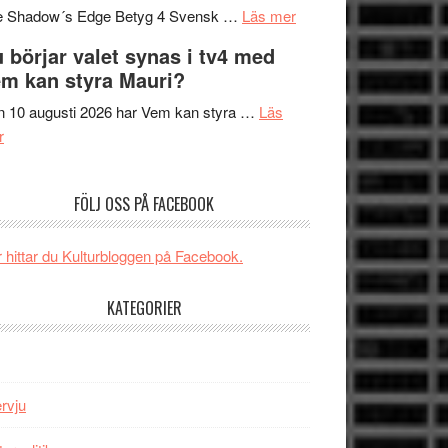
om
sång,
Scensommar
e Shadow´s Edge Betyg 4 Svensk …
Läs mer
Filmrecension:
musik,
på
 börjar valet synas i tv4 med
The
samtal
Artipelag
m kan styra Mauri?
Shadow
och
´s
teater
 10 augusti 2026 har Vem kan styra …
Läs
om
Edge
r
Nu
–
börjar
rolig
FÖLJ OSS PÅ FACEBOOK
valet
och
synas
spännande
i
med
 hittar du Kulturbloggen på Facebook.
tv4
en
med
Jackie
KATEGORIER
Vem
Chan
kan
i
styra
storform
Mauri?
ervju