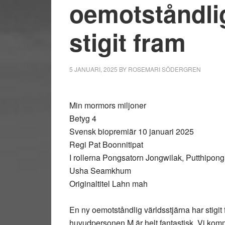
oemotståndlig
stigit fram
5 JANUARI, 2025
BY
ROSEMARI SÖDERGREN
Min mormors miljoner
Betyg 4
Svensk biopremiär 10 januari 2025
Regi Pat Boonnitipat
I rollerna Pongsatorn Jongwilak, Putthipo
Usha Seamkhum
Originaltitel Lahn mah
En ny oemotståndlig världsstjärna har stigi
huvudpersonen M är helt fantastisk. Vi komm