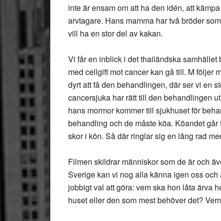
inte är ensam om att ha den idén, att kämpa f
arvtagare. Hans mamma har två bröder som
vill ha en stor del av kakan.
Vi får en inblick i det thailändska samhället
med cellgift mot cancer kan gå till. M följer
dyrt att få den behandlingen, där ser vi en s
cancersjuka har rätt till den behandlingen u
hans mormor kommer till sjukhuset för beh
behandling och de måste köa. Köandet går till
skor i kön. Så där ringlar sig en lång rad me
Filmen skildrar människor som de är och äv
Sverige kan vi nog alla känna igen oss och
jobbigt val att göra: vem ska hon låta ärva 
huset eller den som mest behöver det? Vem