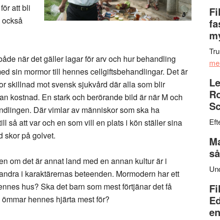
ör att bli
Fi
 också
fa
my
Tru
 både när det gäller lagar för arv och hur behandling
me
 med sin mormor till hennes cellgiftsbehandlingar. Det är
Le
tor skillnad mot svensk sjukvård där alla som blir
Ro
tan kostnad. En stark och berörande bild är när M och
Sc
andlingen. Där vimlar av människor som ska ha
Eft
 så att var och en som vill en plats i kön ställer sina
d skor på golvet.
Ma
så
en om det är annat land med en annan kultur är i
Un
 andra i karaktärernas beteenden. Mormodern har ett
hennes hus? Ska det barn som mest förtjänar det få
Fi
Ed
 ömmar hennes hjärta mest för?
en