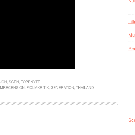
Kul
Lit
Mu
Re
ION
,
SCEN
,
TOPPNYTT
LMRECENSION
,
FIOLMKRITIK
,
GENERATION
,
THAILAND
Sc