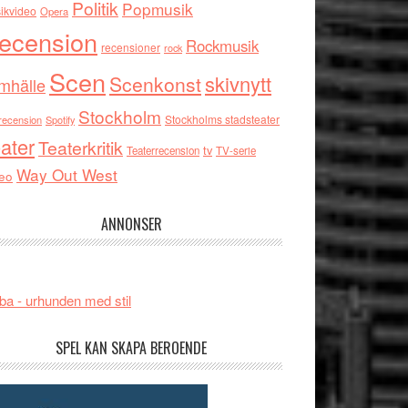
Politik
Popmusik
ikvideo
Opera
ecension
Rockmusik
recensioner
rock
Scen
skivnytt
Scenkonst
mhälle
Stockholm
Stockholms stadsteater
recension
Spotify
ater
Teaterkritik
tv
Teaterrecension
TV-serie
Way Out West
eo
ANNONSER
ba - urhunden med stil
SPEL KAN SKAPA BEROENDE