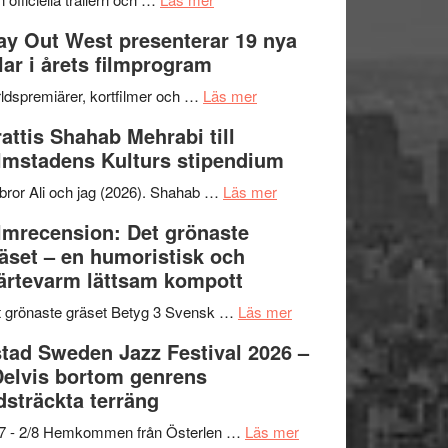
–
Se
kväll
y Out West presenterar 19 nya
II
trailern
tlar i årets filmprogram
Internationella
för
storheter
The
om
ldspremiärer, kortfilmer och …
Läs mer
och
X-
Way
attis Shahab Mehrabi till
samarbeten
Files:
Out
lmstadens Kulturs stipendium
I
West
Want
presenterar
om
bror Ali och jag (2026). Shahab …
Läs mer
to
19
Grattis
lmrecension: Det grönaste
Believe
nya
Shahab
äset – en humoristisk och
–
titlar
Mehrabi
ärtevarm lättsam kompott
Vrach
i
till
Frankenshtey
årets
Filmstadens
om
 grönaste gräset Betyg 3 Svensk …
Läs mer
–
filmprogram
Kulturs
Filmrecension:
tad Sweden Jazz Festival 2026 –
med
stipendium
Det
Delvis bortom genrens
Fox
grönaste
dsträckta terräng
Mulder
gräset
och
–
om
/7 - 2/8 Hemkommen från Österlen …
Läs mer