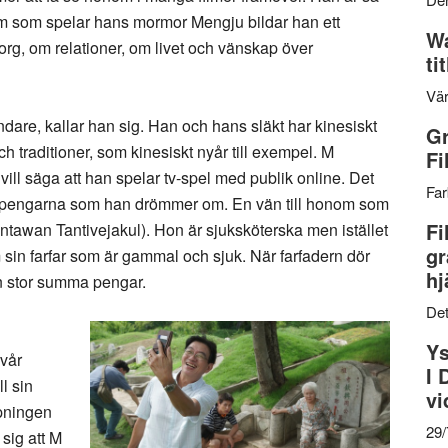
som spelar hans mormor Mengju bildar han ett
Wa
rg, om relationer, om livet och vänskap över
ti
Vär
dare, kallar han sig. Han och hans släkt har kinesiskt
Gr
ch traditioner, som kinesiskt nyår till exempel. M
Fi
 vill säga att han spelar tv-spel med publik online. Det
Far
ora pengarna som han drömmer om. En vän till honom som
Fi
ntawan Tantivejakul). Hon är sjuksköterska men istället
gr
m sin farfar som är gammal och sjuk. När farfadern dör
hj
n stor summa pengar.
Det
Ys
svår
I 
ll sin
vi
pningen
29
sig att M