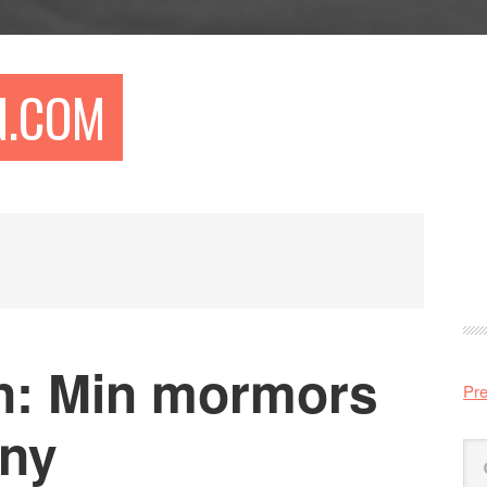
N.COM
Pr
si
n: Min mormors
Pre
 ny
Sö
på