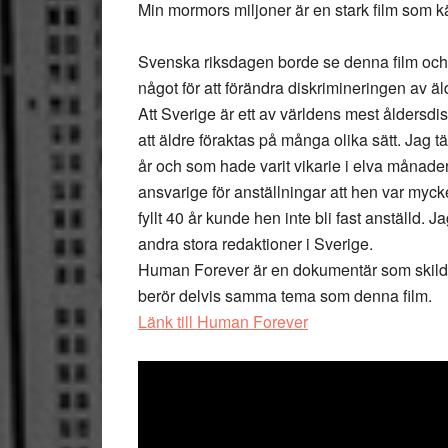
Min mormors miljoner är en stark film som k
Svenska riksdagen borde se denna film och
något för att förändra diskrimineringen av äl
Att Sverige är ett av världens mest åldersdis
att äldre föraktas på många olika sätt. Jag t
år och som hade varit vikarie i elva månader
ansvarige för anställningar att hen var myc
fyllt 40 år kunde hen inte bli fast anställd.
andra stora redaktioner i Sverige.
Human Forever är en dokumentär som skildr
berör delvis samma tema som denna film.
Länk till Human Forever