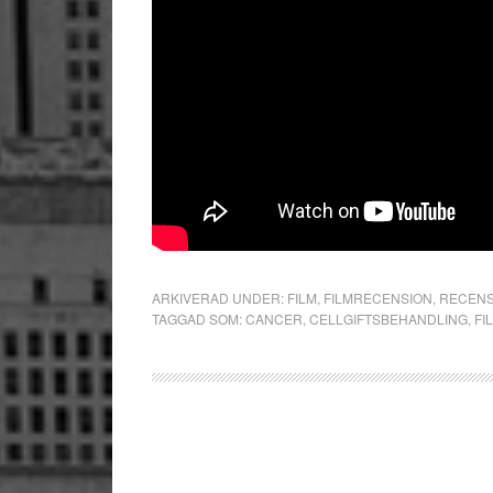
ARKIVERAD UNDER:
FILM
,
FILMRECENSION
,
RECENS
TAGGAD SOM:
CANCER
,
CELLGIFTSBEHANDLING
,
FI