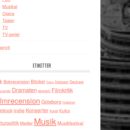
Musikal
Opera
Teater
TV
TV-serier
pnytt
ETIKETTER
k
Böcker
Bokrecension
Deckare
Debaser
Dans
Dramaten
Filmkritik
umentär
ekonomi
ilmrecension
Göteborg
Hultsfred
indie
Konserter
rdrock
Kultur
Konst
Musik
turpolitik
Musikfestival
Medier