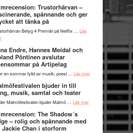
Dana
en
Ystad
lmrecension: Trustorhärvan –
Scully
humoristisk
Sweden
scinerande, spännande och ger
och
Jazz
cket att tänka på
hjärtevarm
Festival
lättsam
2026
storhärvan Betyg 4 Premiär på Netflix …
Läs
om
kompott
–
r
Filmrecension:
I
na Endre, Hannes Meidal och
Trustorhärvan
Delvis
land Pöntinen avslutar
–
bortom
ensommar på Artipelag
fascinerande,
genrens
spännande
vidsträckta
om
er en sommar fylld av musik, poesi …
Läs mer
och
terräng
Lena
lmöfestivalen bjuder in till
ger
Endre,
ng, musik, samtal och teater
mycket
Hannes
att
om
Meidal
der Malmöfestivalen bjuder Malmö …
Läs mer
tänka
Malmöfestivalen
och
lmrecension: The Shadow´s
på
bjuder
Roland
ge – rolig och spännande med
in
Pöntinen
 Jackie Chan i storform
till
avslutar