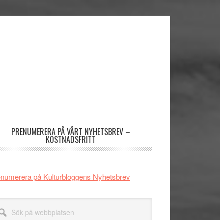
imärt
dofält
PRENUMERERA PÅ VÅRT NYHETSBREV –
KOSTNADSFRITT
numerera på Kulturbloggens Nyhetsbrev
k