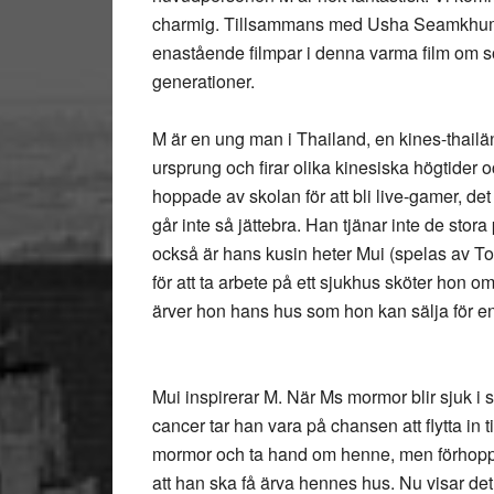
charmig. Tillsammans med Usha Seamkhum 
enastående filmpar i denna varma film om so
generationer.
M är en ung man i Thailand, en kines-thailän
ursprung och firar olika kinesiska högtider o
hoppade av skolan för att bli live-gamer, det
går inte så jättebra. Han tjänar inte de st
också är hans kusin heter Mui (spelas av To
för att ta arbete på ett sjukhus sköter hon o
ärver hon hans hus som hon kan sälja för e
Mui inspirerar M. När Ms mormor blir sjuk i 
cancer tar han vara på chansen att flytta in ti
mormor och ta hand om henne, men förhop
att han ska få ärva hennes hus. Nu visar det 