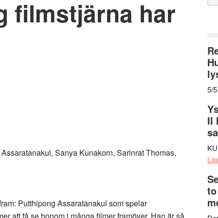
 filmstjärna har
web
Re
Hu
ly
5/5
Ys
II
s
KU
ng Assaratanakul, Sanya Kunakorn, Sarinrat Thomas,
Lä
Se
to
me
t fram: Putthipong Assaratanakul som spelar
er att få se honom i många filmer framöver. Han är så
Den