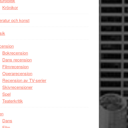
turpolitik
Krönikor
teratur och konst
sik
cension
Bokrecension
Dans recension
Filmrecension
Operarecension
Recension av TV-serier
Skivrecensioner
Spel
Teaterkritik
en
Dans
Film