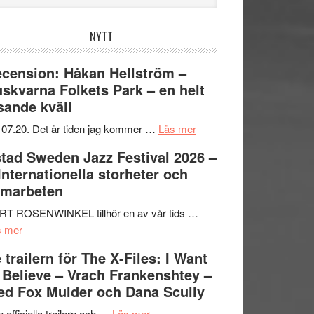
bplatsen
NYTT
cension: Håkan Hellström –
skvarna Folkets Park – en helt
sande kväll
om
 07.20. Det är tiden jag kommer …
Läs mer
Recension:
tad Sweden Jazz Festival 2026 –
Håkan
 Internationella storheter och
Hellström
amarbeten
–
Huskvarna
RT ROSENWINKEL tillhör en av vår tids …
om
Folkets
s mer
Ystad
Park
 trailern för The X-Files: I Want
Sweden
–
 Believe – Vrach Frankenshtey –
Jazz
en
d Fox Mulder och Dana Scully
Festival
helt
2026
om
lysande
 officiella trailern och …
Läs mer