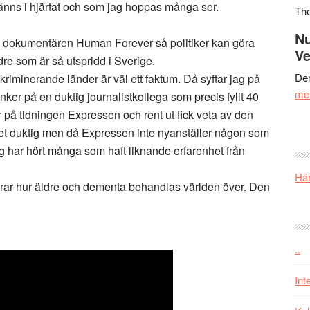
änns i hjärtat och som jag hoppas många ser.
Th
Nu
 dokumentären Human Forever så politiker kan göra
Ve
dre som är så utspridd i Sverige.
Den
kriminerande länder är väl ett faktum. Då syftar jag på
me
änker på en duktig journalistkollega som precis fyllt 40
 på tidningen Expressen och rent ut fick veta av den
ket duktig men då Expressen inte nyanställer någon som
 Jag har hört många som haft liknande erfarenhet från
Här
ar hur äldre och dementa behandlas världen över. Den
..
Int