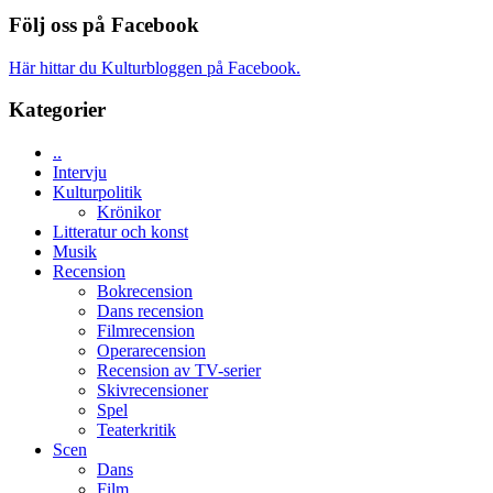
Recension
en
med
av
Följ oss på Facebook
Jackie
Vem
tv-
Chan
kan
serie:
i
Här hittar du Kulturbloggen på Facebook.
styra
Svärtan
storform
Mauri?
–
Kategorier
välgjort
om
..
människans
Intervju
mörker
Kulturpolitik
med
Krönikor
imponerande
Litteratur och konst
unga
Musik
skådespelare
Recension
Bokrecension
Dans recension
Filmrecension
Operarecension
Recension av TV-serier
Skivrecensioner
Spel
Teaterkritik
Scen
Dans
Film