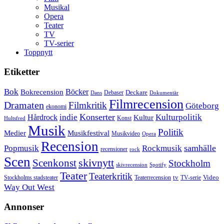
Musikal
Opera
Teater
TV
TV-serier
Toppnytt
Etiketter
Bok
Bokrecension
Böcker
Deckare
Debaser
Dokumentär
Dans
Filmrecension
Dramaten
Filmkritik
Göteborg
ekonomi
Konserter
Hårdrock
indie
Kulturpolitik
Kultur
Konst
Hultsfred
Musik
Politik
Musikfestival
Medier
Musikvideo
Opera
Recension
samhälle
Popmusik
Rockmusik
recensioner
rock
Scen
skivnytt
Scenkonst
Stockholm
skivrecension
Spotify
Teater
Teaterkritik
Video
Stockholms stadsteater
tv
Teaterrecension
TV-serie
Way Out West
Annonser