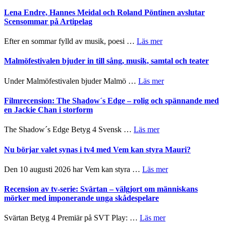
Filmrecension:
I
Trustorhärvan
Lena Endre, Hannes Meidal och Roland Pöntinen avslutar
Delvis
–
Scensommar på Artipelag
bortom
fascinerande,
genrens
spännande
om
Efter en sommar fylld av musik, poesi …
Läs mer
vidsträckta
och
Lena
terräng
ger
Endre,
Malmöfestivalen bjuder in till sång, musik, samtal och teater
mycket
Hannes
att
Meidal
om
Under Malmöfestivalen bjuder Malmö …
Läs mer
tänka
och
Malmöfestivalen
på
Roland
bjuder
Filmrecension: The Shadow´s Edge – rolig och spännande med
Pöntinen
in
en Jackie Chan i storform
avslutar
till
Scensommar
sång,
om
The Shadow´s Edge Betyg 4 Svensk …
Läs mer
på
musik,
Filmrecension:
Artipelag
samtal
The
Nu börjar valet synas i tv4 med Vem kan styra Mauri?
och
Shadow
teater
´s
om
Den 10 augusti 2026 har Vem kan styra …
Läs mer
Edge
Nu
–
börjar
Recension av tv-serie: Svärtan – välgjort om människans
rolig
valet
mörker med imponerande unga skådespelare
och
synas
spännande
i
om
Svärtan Betyg 4 Premiär på SVT Play: …
Läs mer
med
tv4