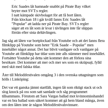
Eric Saades låt hamnade snabbt på Pirate Bay vilket
bryter mot SVT:s regler.
I natt kämpade skivbolaget för att få bort låten.
Från klockan 18 i går kväll fanns Eric Saades låt
”Popular” att ladda ner på Pirate Bay. SVT:s regler
säger att en låt som är kvar i tävlingen inte får släppas
förrän efter sista deltävlingen.
Jag såg att låten var bortplockad från Youtube och att det fanns flera
filmklipp på Youtube som heter ”Erik Saade – Popular” men
innehåller något annat. Det har blivit vanligare och vanligare på
Youtube att filmklipp har titlar som inte alls stämmer med innehållet.
Fortsätter Youtube på detta sätt kommer den att förlora sina
besökare. Det kommer att mer och mer ses som en skräpsajt, fylld
med skit med falska titlar.
Åter till Melodifestivalen omgång 3 i den svenska uttagningen som
hölls i Linköping:
Det var ett ganska jämnt startfält, ingen låt som riktigt stack ut och
slog knock på oss som satt samlade och såg programmet
tillsammans. Förutom att Sara Vargas ballad mot kvinnomisshandel
var en bra ballad som säkert kommer att gå hem bland många, även
om den låten inte är någon Melodifestivalsvinnare.