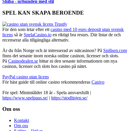
Shiba - urhunden med stil
SPEL KAN SKAPA BEROENDE
För den som letar efter ett
casino med 10 euro deposit utan svensk
licens
så är
SpelaCasino.io
en riktigt bra resurs. Där listar de och
recenserar alla tillgängliga alternativ.
Är du från Norge och är intresserad av nätcasinon? På
Spillsen.com
finns det senaste inom norska online casinon, licenser och slots.
På
Casinodealen.se
hittar ni den senaste informationen om nya
casinon, licenser och slots hos casino på nätet.
PayPal casino utan licens
För bäst guide till online casino rekommenderas
Casivo
För spel: Minimiålder 18 år - Spela ansvarsfullt |
https://www.spelpaus.se/
|
https://stodlinjen.se/
Footer
Om oss
Kontakt
Om oss
Sajtips – länkar