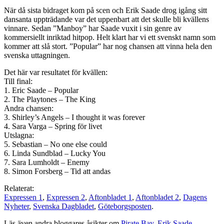
När då sista bidraget kom på scen och Erik Saade drog igång sitt
dansanta uppträdande var det uppenbart att det skulle bli kvällens
vinnare. Sedan ”Manboy” har Saade vuxit i sin genre av
kommersiellt inriktad hitpop. Helt klart har vi ett svenskt namn som
kommer att slå stort. ”Popular” har nog chansen att vinna hela den
svenska uttagningen.
Det här var resultatet för kvällen:
Till final:
1. Eric Saade – Popular
2. The Playtones – The King
Andra chansen:
3. Shirley’s Angels – I thought it was forever
4. Sara Varga – Spring för livet
Utslagna:
5. Sebastian – No one else could
6. Linda Sundblad – Lucky You
7. Sara Lumholdt – Enemy
8. Simon Forsberg – Tid att andas
Relaterat:
Expressen 1
,
Expressen 2
,
Aftonbladet 1
,
Aftonbladet 2
,
Dagens
Nyheter
,
Svenska Dagbladet
,
Göteborgsposten
.
Läs även andra bloggares åsikter om
Pirate Bay
,
Erik Saade
,