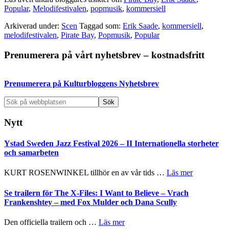
Popular
,
Melodifestivalen
,
popmusik
,
kommersiell
Arkiverad under:
Scen
Taggad som:
Erik Saade
,
kommersiell
,
melodifestivalen
,
Pirate Bay
,
Popmusik
,
Popular
Primärt
Prenumerera på vårt nyhetsbrev – kostnadsfritt
sidofält
Prenumerera på Kulturbloggens Nyhetsbrev
Sök
på
webbplatsen
Nytt
Ystad Sweden Jazz Festival 2026 – II Internationella storheter
och samarbeten
om
KURT ROSENWINKEL tillhör en av vår tids …
Läs mer
Ystad
Sweden
Se trailern för The X-Files: I Want to Believe – Vrach
Jazz
Frankenshtey – med Fox Mulder och Dana Scully
Festival
2026
om
Den officiella trailern och …
Läs mer
–