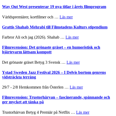
Se
II
trailern
Way Out West presenterar 19 nya titlar i årets filmprogram
Internatione
för
storheter
The
om
Världspremiärer, kortfilmer och …
Läs mer
och
X-
Way
samarbeten
Files:
Out
Grattis Shahab Mehrabi till Filmstadens Kulturs stipendium
I
West
Want
presenterar
om
Farbror Ali och jag (2026). Shahab …
Läs mer
to
19
Grattis
Believe
nya
Shahab
Filmrecension: Det grönaste gräset – en humoristisk och
–
titlar
Mehrabi
hjärtevarm lättsam kompott
Vrach
i
till
Frankenshtey
årets
Filmstadens
–
om
Det grönaste gräset Betyg 3 Svensk …
Läs mer
filmprogram
Kulturs
med
Filmrecension:
stipendium
Fox
Det
Ystad Sweden Jazz Festival 2026 – I Delvis bortom genrens
Mulder
grönaste
vidsträckta terräng
och
gräset
Dana
–
om
29/7 - 2/8 Hemkommen från Österlen …
Läs mer
Scully
en
Ystad
humoristisk
Sweden
Filmrecension: Trustorhärvan – fascinerande, spännande och
och
Jazz
ger mycket att tänka på
hjärtevarm
Festival
lättsam
2026
om
Trustorhärvan Betyg 4 Premiär på Netflix …
Läs mer
kompott
–