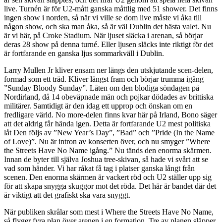
live. Turnén är för U2-mått ganska måttlig med 51 shower. Det finns
ingen show i norden, så när vi ville se dom live måste vi åka till
någon show, och ska man åka, så är väl Dublin det bästa valet. Nu
är vi här, på Croke Stadium. När ljuset släcka i arenan, så börjar
deras 28 show på denna turné. Eller ljusen släcks inte riktigt för det
är fortfarande en ganska ljus sommarkväll i Dublin.
Larry Mullen Jr kliver ensam ner längs den utskjutande scen-delen,
formad som ett träd. Kliver längst fram och börjar trumma igång
”Sunday Bloody Sunday”. Låten om den blodiga söndagen på
Nordirland, då 14 obeväpnade män och pojkar dödades av brittiska
militärer. Samtidigt är den idag ett upprop och önskan om en
fredligare värld. No more-delen finns kvar här på Irland, Bono säger
att det aldrig får hända igen. Detta är fortfarande U2 mest politiska
låt Den följs av ”New Year’s Day”, ”Bad” och ”Pride (In the Name
of Love)”. Nu är intron av konserten över, och nu smyger ”Where
the Streets Have No Name igång.” Nu tänds den enorma skärmen.
Innan de byter till själva Joshua tree-skivan, så hade vi svårt att se
vad som händer. Vi har råkat få tag i platser ganska långt från
scenen. Den enorma skärmen är vackert röd och U2 ställer upp sig
för att skapa snygga skuggor mot det röda. Det här är bandet där det
är viktigt att det grafiskt ska vara snyggt.
När publiken skrålar som mest i Where the Streets Have No Name,
så flyger fyra plan över arenen i en formation. Tre av planen släpper