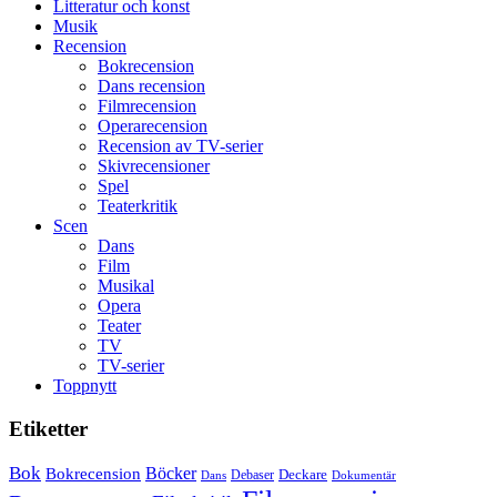
Litteratur och konst
Man
Musik
filmen
Recension
någonsin
Bokrecension
Dans recension
Filmrecension
Operarecension
Recension av TV-serier
Skivrecensioner
Spel
Teaterkritik
Scen
Dans
Film
Musikal
Opera
Teater
TV
TV-serier
Toppnytt
Etiketter
Bok
Bokrecension
Böcker
Deckare
Debaser
Dokumentär
Dans