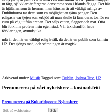
ut färg, självklart är färgerna densamma som i Irlands flagga. Det här
är hjältarna som är hemma, men känslan är att väldigt många av
Dublinborna tar detta som en möjlighet att tjäna pengar. Den
roligaste var tjejen som erbjöd att man skulle få låna deras toa för en
euro på väg ut från arenan. Det säljs vatten, flaggor och mat. Ofta
blir folk inte profeter i sin egen stad. Vår taxichaufför hade
förklaringen, avundsjuka.
ndå är det här en väldigt rolig kväll, då det är en publik som kan sin
U2. Det sjöngs med, och stämningen är magisk.
Arkiverad under:
Musik
Taggad som:
Dublin
,
Joshua Tree
,
U2
Primärt
Prenumerera på vårt nyhetsbrev – kostnadsfritt
sidofält
Prenumerera på Kulturbloggens Nyhetsbrev
Sök