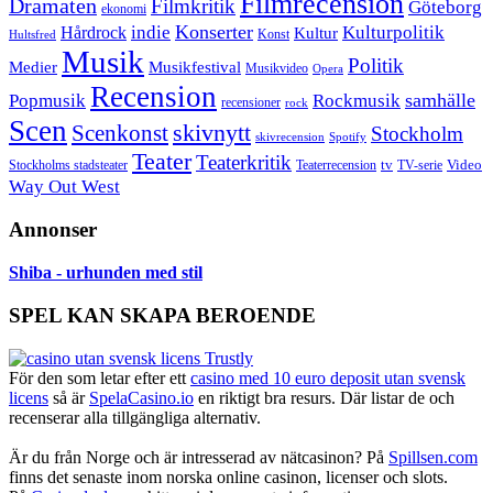
Filmrecension
Dramaten
Filmkritik
Göteborg
ekonomi
Konserter
Hårdrock
indie
Kulturpolitik
Kultur
Konst
Hultsfred
Musik
Politik
Musikfestival
Medier
Musikvideo
Opera
Recension
samhälle
Popmusik
Rockmusik
recensioner
rock
Scen
skivnytt
Scenkonst
Stockholm
skivrecension
Spotify
Teater
Teaterkritik
Video
Stockholms stadsteater
tv
Teaterrecension
TV-serie
Way Out West
Annonser
Shiba - urhunden med stil
SPEL KAN SKAPA BEROENDE
För den som letar efter ett
casino med 10 euro deposit utan svensk
licens
så är
SpelaCasino.io
en riktigt bra resurs. Där listar de och
recenserar alla tillgängliga alternativ.
Är du från Norge och är intresserad av nätcasinon? På
Spillsen.com
finns det senaste inom norska online casinon, licenser och slots.