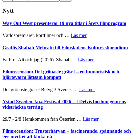
på
webbplatsen
Nytt
Way Out West presenterar 19 nya titlar i årets filmprogram
om
Världspremiärer, kortfilmer och …
Läs mer
Way
Out
Grattis Shahab Mehrabi till Filmstadens Kulturs stipendium
West
presenterar
om
Farbror Ali och jag (2026). Shahab …
Läs mer
19
Grattis
nya
Shahab
Filmrecension: Det grönaste gräset – en humoristisk och
titlar
Mehrabi
hjärtevarm lättsam kompott
i
till
årets
Filmstadens
om
Det grönaste gräset Betyg 3 Svensk …
Läs mer
filmprogram
Kulturs
Filmrecension:
stipendium
Det
Ystad Sweden Jazz Festival 2026 – I Delvis bortom genrens
grönaste
vidsträckta terräng
gräset
–
om
29/7 - 2/8 Hemkommen från Österlen …
Läs mer
en
Ystad
humoristisk
Sweden
Filmrecension: Trustorhärvan – fascinerande, spännande och
och
Jazz
ger mycket att tänka på