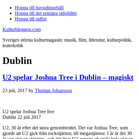
Hoppa till huvudinnehåll
Hoppa till det primära sidofältet
Hoppa till sidfot
Kulturbloggen.com
Sveriges största kulturmagasin: musik, film, litteratur, kulturpolitik,
teaterkritik
Dublin
U2 spelar Joshua Tree i Dublin – magiskt
23 juli, 2017
by
Thomas Johansson
U2 spelar Joshua Tree live
Dublin 22 juli 2017
U2, 30 år efter det stora genombrottet. Det var Joshua Tree, som
gjorde att U2 gick från rockstjärnor, till megastjärnor. I år är det 30
år sen skivan släpptes, och det firar U2 genom att spela hela skivan