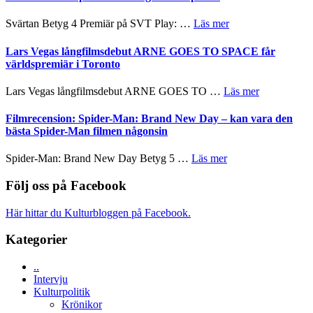
och
synas
spännande
i
om
Svärtan Betyg 4 Premiär på SVT Play: …
Läs mer
med
tv4
Recension
en
med
av
Lars Vegas långfilmsdebut ARNE GOES TO SPACE får
Jackie
Vem
tv-
världspremiär i Toronto
Chan
kan
serie:
i
styra
Svärtan
storform
om
Lars Vegas långfilmsdebut ARNE GOES TO …
Läs mer
Mauri?
–
Lars
välgjort
Vegas
Filmrecension: Spider-Man: Brand New Day – kan vara den
om
långfilmsde
bästa Spider-Man filmen någonsin
människans
ARNE
mörker
GOES
om
Spider-Man: Brand New Day Betyg 5 …
Läs mer
med
TO
Filmrecension:
imponerande
SPACE
Spider-
Följ oss på Facebook
unga
får
Man:
skådespelare
världspremi
Brand
Här hittar du Kulturbloggen på Facebook.
i
New
Toronto
Day
Kategorier
–
kan
..
vara
Intervju
den
Kulturpolitik
bästa
Krönikor
Spider-