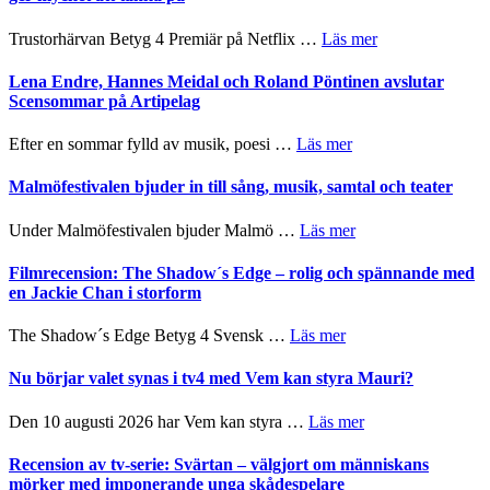
hjärtevarm
Festival
lättsam
2026
om
Trustorhärvan Betyg 4 Premiär på Netflix …
Läs mer
kompott
–
Filmrecension:
I
Trustorhärvan
Lena Endre, Hannes Meidal och Roland Pöntinen avslutar
Delvis
–
Scensommar på Artipelag
bortom
fascinerande,
genrens
spännande
om
Efter en sommar fylld av musik, poesi …
Läs mer
vidsträckta
och
Lena
terräng
ger
Endre,
Malmöfestivalen bjuder in till sång, musik, samtal och teater
mycket
Hannes
att
Meidal
om
Under Malmöfestivalen bjuder Malmö …
Läs mer
tänka
och
Malmöfestivalen
på
Roland
bjuder
Filmrecension: The Shadow´s Edge – rolig och spännande med
Pöntinen
in
en Jackie Chan i storform
avslutar
till
Scensommar
sång,
om
The Shadow´s Edge Betyg 4 Svensk …
Läs mer
på
musik,
Filmrecension:
Artipelag
samtal
The
Nu börjar valet synas i tv4 med Vem kan styra Mauri?
och
Shadow
teater
´s
om
Den 10 augusti 2026 har Vem kan styra …
Läs mer
Edge
Nu
–
börjar
Recension av tv-serie: Svärtan – välgjort om människans
rolig
valet
mörker med imponerande unga skådespelare