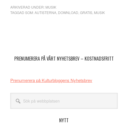
ARKIVERAD UNDER:
MUSIK
TAGGAD SOM:
AUTISTERNA
,
DOWNLOAD
,
GRATIS
,
MUSIK
Primärt
sidofält
PRENUMERERA PÅ VÅRT NYHETSBREV – KOSTNADSFRITT
Prenumerera på Kulturbloggens Nyhetsbrev
Sök
på
webbplatsen
NYTT