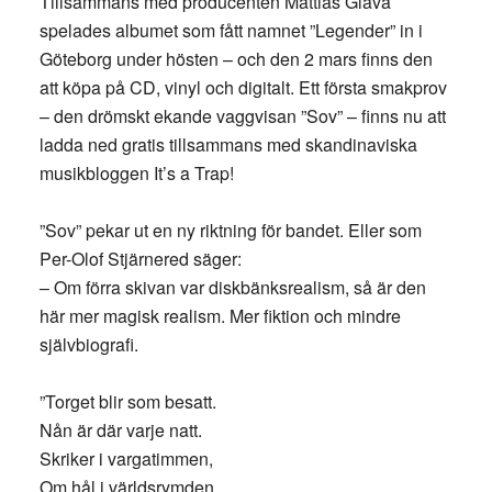
Tillsammans med producenten Mattias Glavå
spelades albumet som fått namnet ”Legender” in i
Göteborg under hösten – och den 2 mars finns den
att köpa på CD, vinyl och digitalt. Ett första smakprov
– den drömskt ekande vaggvisan ”Sov” – finns nu att
ladda ned gratis tillsammans med skandinaviska
musikbloggen It’s a Trap!
”Sov” pekar ut en ny riktning för bandet. Eller som
Per-Olof Stjärnered säger:
– Om förra skivan var diskbänksrealism, så är den
här mer magisk realism. Mer fiktion och mindre
självbiografi.
”Torget blir som besatt.
Nån är där varje natt.
Skriker i vargatimmen,
Om hål i världsrymden