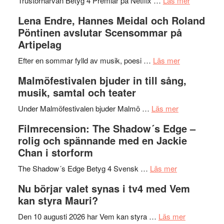
Trustorhärvan Betyg 4 Premiär på Netflix …
Läs mer
kompott
–
Filmrecens
Lena Endre, Hannes Meidal och Roland
I
Trustorhä
Pöntinen avslutar Scensommar på
Delvis
–
Artipelag
bortom
fascineran
genrens
om
spännand
Efter en sommar fylld av musik, poesi …
Läs mer
vidsträckta
Lena
och
Malmöfestivalen bjuder in till sång,
terräng
Endre,
ger
musik, samtal och teater
Hannes
mycket
om
Meidal
att
Under Malmöfestivalen bjuder Malmö …
Läs mer
Malmöfestiva
och
tänka
Filmrecension: The Shadow´s Edge –
bjuder
Roland
på
rolig och spännande med en Jackie
in
Pöntinen
Chan i storform
till
avslutar
om
sång,
Scensommar
The Shadow´s Edge Betyg 4 Svensk …
Läs mer
Filmrecension
musik,
på
Nu börjar valet synas i tv4 med Vem
The
samtal
Artipelag
kan styra Mauri?
Shadow
och
´s
teater
om
Den 10 augusti 2026 har Vem kan styra …
Läs mer