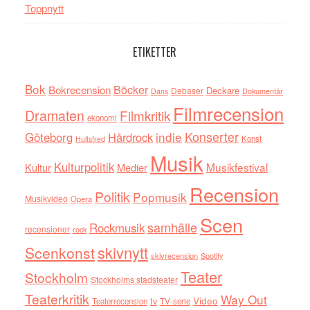
Toppnytt
ETIKETTER
Bok
Böcker
Bokrecension
Deckare
Debaser
Dokumentär
Dans
Filmrecension
Dramaten
Filmkritik
ekonomi
indie
Konserter
Göteborg
Hårdrock
Konst
Hultsfred
Musik
Kulturpolitik
Musikfestival
Kultur
Medier
Recension
Politik
Popmusik
Musikvideo
Opera
Scen
samhälle
Rockmusik
recensioner
rock
skivnytt
Scenkonst
skivrecension
Spotify
Teater
Stockholm
Stockholms stadsteater
Teaterkritik
Way Out
tv
Video
Teaterrecension
TV-serie