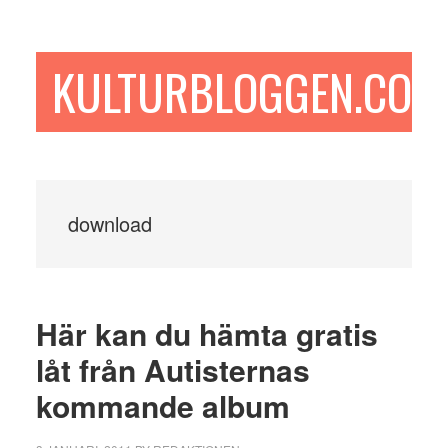
Hoppa
Hoppa
Hoppa
till
till
till
huvudinnehåll
det
sidfot
KULTURBLOGGEN.COM
primära
sidofältet
download
Här kan du hämta gratis
låt från Autisternas
kommande album