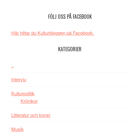
Edge
Nu
–
börjar
FÖLJ OSS PÅ FACEBOOK
rolig
valet
och
synas
spännande
i
Här hittar du Kulturbloggen på Facebook.
med
tv4
en
med
KATEGORIER
Jackie
Vem
Chan
kan
..
i
styra
storform
Mauri?
Intervju
Kulturpolitik
Krönikor
Litteratur och konst
Musik