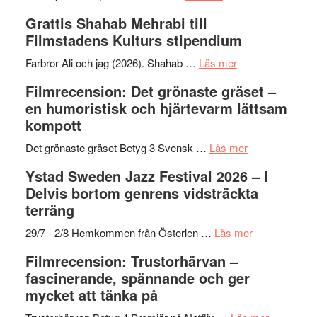
X-
Way
och
Grattis Shahab Mehrabi till
Files:
Out
samarb
Filmstadens Kulturs stipendium
I
West
Want
presenterar
om
Farbror Ali och jag (2026). Shahab …
Läs mer
to
19
Grattis
Filmrecension: Det grönaste gräset –
Believe
nya
Shahab
en humoristisk och hjärtevarm lättsam
–
titlar
Mehrabi
kompott
Vrach
i
till
Frankenshtey
årets
Filmstadens
om
Det grönaste gräset Betyg 3 Svensk …
Läs mer
–
filmprogram
Kulturs
Filmrecension:
Ystad Sweden Jazz Festival 2026 – I
med
stipendium
Det
Delvis bortom genrens vidsträckta
Fox
grönaste
terräng
Mulder
gräset
och
–
om
29/7 - 2/8 Hemkommen från Österlen …
Läs mer
Dana
en
Ystad
Filmrecension: Trustorhärvan –
Scully
humoristisk
Sweden
fascinerande, spännande och ger
och
Jazz
mycket att tänka på
hjärtevarm
Festival
lättsam
2026
om