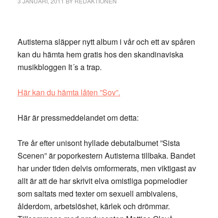
3 JANUARI, 2011
BY
REDAKTIONEN
Autisterna släpper nytt album i vår och ett av spåren
kan du hämta hem gratis hos den skandinaviska
musikbloggen It´s a trap.
Här kan du hämta låten ”Sov”.
Här är pressmeddelandet om detta:
Tre år efter unisont hyllade debutalbumet ”Sista
Scenen” är poporkestern Autisterna tillbaka. Bandet
har under tiden delvis omformerats, men viktigast av
allt är att de har skrivit elva omistliga popmelodier
som saltats med texter om sexuell ambivalens,
ålderdom, arbetslöshet, kärlek och drömmar.