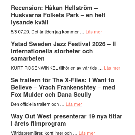
Recension: Håkan Hellström –
Huskvarna Folkets Park – en helt
lysande kväll
om
5/5 07.20. Det är tiden jag kommer …
Läs mer
Recension:
Ystad Sweden Jazz Festival 2026 – II
Håkan
Internationella storheter och
Hellström
samarbeten
–
Huskvarna
om
KURT ROSENWINKEL tillhör en av vår tids …
Läs mer
Folkets
Ystad
Se trailern för The X-Files: I Want to
Park
Swede
Believe – Vrach Frankenshtey – med
–
Jazz
Fox Mulder och Dana Scully
en
Festiva
om
helt
2026
Den officiella trailern och …
Läs mer
Se
lysande
–
Way Out West presenterar 19 nya titlar
trailern
kväll
II
i årets filmprogram
för
Internat
The
om
storhet
Världspremiärer, kortfilmer och …
Läs mer