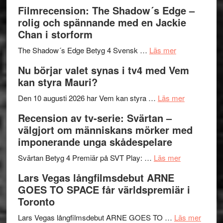
Malmöfestiva
och
tänka
Filmrecension: The Shadow´s Edge –
bjuder
Roland
på
rolig och spännande med en Jackie
in
Pöntinen
Chan i storform
till
avslutar
om
sång,
Scensommar
The Shadow´s Edge Betyg 4 Svensk …
Läs mer
Filmrecension
musik,
på
Nu börjar valet synas i tv4 med Vem
The
samtal
Artipelag
kan styra Mauri?
Shadow
och
´s
teater
om
Den 10 augusti 2026 har Vem kan styra …
Läs mer
Edge
Nu
Recension av tv-serie: Svärtan –
–
börjar
välgjort om människans mörker med
rolig
valet
imponerande unga skådespelare
och
synas
spännande
om
i
Svärtan Betyg 4 Premiär på SVT Play: …
Läs mer
med
Recension
tv4
Lars Vegas långfilmsdebut ARNE
en
av
med
GOES TO SPACE får världspremiär i
Jackie
tv-
Vem
Toronto
Chan
serie:
kan
i
Svärtan
styra
om
Lars Vegas långfilmsdebut ARNE GOES TO …
Läs mer