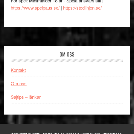
För spel: Minimiålder 18 år - Spela ansvarsfullt |
https://www.spelpaus.se/
|
https://stodlinjen.se/
Footer
OM OSS
Kontakt
Om oss
Sajtips – länkar