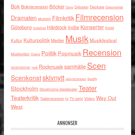
Bok
Böcker
Bokrecension
Deckare
Debaser
Dokumentär
Dans
Filmrecension
Dramaten
Filmkritik
ekonomi
indie
Konserter
Göteborg
Hårdrock
Konst
Hultsfred
Musik
Kulturpolitik
Musikfestival
Kultur
Medier
Recension
Politik
Popmusik
Musikvideo
Opera
Scen
samhälle
Rockmusik
recensioner
rock
skivnytt
Scenkonst
skivrecension
Spotify
Teater
Stockholm
Stockholms stadsteater
Teaterkritik
Way Out
tv
Video
Teaterrecension
TV-serie
West
ANNONSER