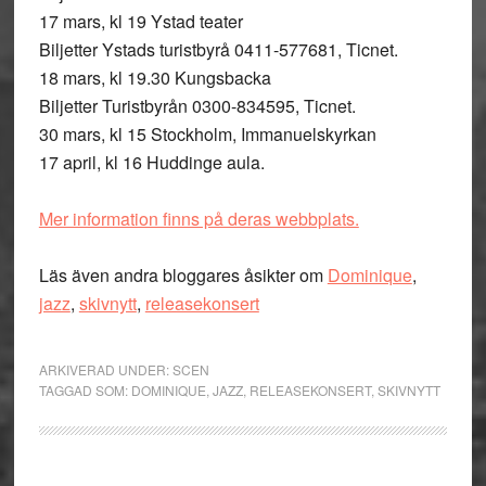
17 mars, kl 19 Ystad teater
Biljetter Ystads turistbyrå 0411-577681, Ticnet.
18 mars, kl 19.30 Kungsbacka
Biljetter Turistbyrån 0300-834595, Ticnet.
30 mars, kl 15 Stockholm, Immanuelskyrkan
17 april, kl 16 Huddinge aula.
Mer information finns på deras webbplats.
Läs även andra bloggares åsikter om
Dominique
,
jazz
,
skivnytt
,
releasekonsert
ARKIVERAD UNDER:
SCEN
TAGGAD SOM:
DOMINIQUE
,
JAZZ
,
RELEASEKONSERT
,
SKIVNYTT