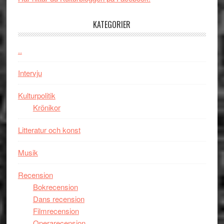
legendarisk
någonsin
100-
KATEGORIER
åring
firas
..
–
Wayne
Intervju
Tucker
hyllar
Kulturpolitik
Miles
Krönikor
Davis
Litteratur och konst
på
Utopia
Musik
Recension
Bokrecension
Dans recension
Filmrecension
Operarecension