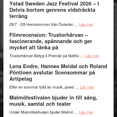
Ystad Sweden Jazz Festival 2026 – I
Det
Delvis bortom genrens vidsträckta
grönaste
terräng
gräset
–
om
29/7 - 2/8 Hemkommen från Österlen …
Läs mer
en
Ystad
Filmrecension: Trustorhärvan –
humoristisk
Sweden
fascinerande, spännande och ger
och
Jazz
mycket att tänka på
hjärtevarm
Festival
lättsam
2026
om
Trustorhärvan Betyg 4 Premiär på Netflix …
Läs mer
kompott
–
Filmrecens
Lena Endre, Hannes Meidal och Roland
I
Trustorhä
Pöntinen avslutar Scensommar på
Delvis
–
Artipelag
bortom
fascineran
genrens
om
spännand
Efter en sommar fylld av musik, poesi …
Läs mer
vidsträckta
Lena
och
Malmöfestivalen bjuder in till sång,
terräng
Endre,
ger
musik, samtal och teater
Hannes
mycket
om
Meidal
att
Under Malmöfestivalen bjuder Malmö …
Läs mer