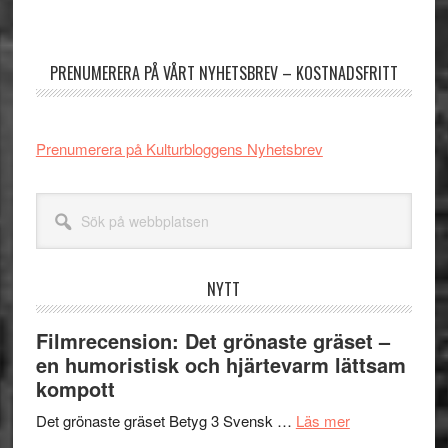
Primärt
sidofält
PRENUMERERA PÅ VÅRT NYHETSBREV – KOSTNADSFRITT
Prenumerera på Kulturbloggens Nyhetsbrev
Sök
på
webbplatsen
NYTT
Filmrecension: Det grönaste gräset –
en humoristisk och hjärtevarm lättsam
kompott
om
Det grönaste gräset Betyg 3 Svensk …
Läs mer
Filmrecension: