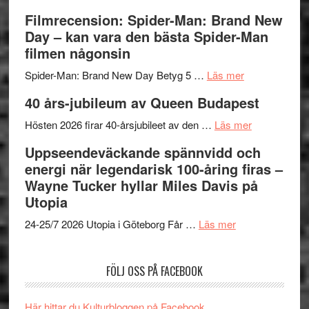
storform
–
Mauri?
Lars
Filmrecension: Spider-Man: Brand New
välgjort
Vegas
Day – kan vara den bästa Spider-Man
om
långfi
filmen någonsin
människans
ARNE
om
mörker
GOES
Spider-Man: Brand New Day Betyg 5 …
Läs mer
Filmrecension
med
TO
40 års-jubileum av Queen Budapest
Spider-
imponerande
SPAC
Man:
unga
om
får
Hösten 2026 firar 40-årsjubileet av den …
Läs mer
Brand
skådespelar
40
världs
Uppseendeväckande spännvidd och
New
års-
i
energi när legendarisk 100-åring firas –
Day
jubileum
Toront
Wayne Tucker hyllar Miles Davis på
–
av
Utopia
kan
Queen
om
vara
Budapest
24-25/7 2026 Utopia i Göteborg Får …
Läs mer
Uppseendeväck
den
spännvidd
bästa
FÖLJ OSS PÅ FACEBOOK
och
Spider-
energi
Man
när
filmen
Här hittar du Kulturbloggen på Facebook.