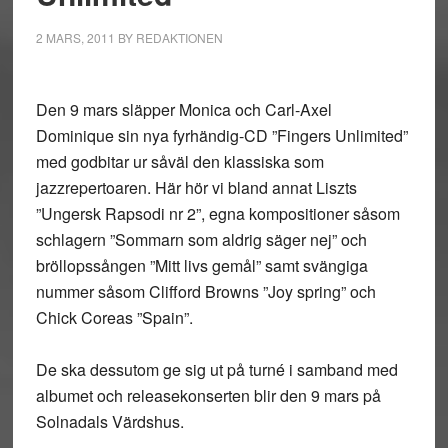
2 MARS, 2011
BY
REDAKTIONEN
Den 9 mars släpper Monica och Carl-Axel
Dominique sin nya fyrhändig-CD ”Fingers Unlimited”
med godbitar ur såväl den klassiska som
jazzrepertoaren. Här hör vi bland annat Liszts
”Ungersk Rapsodi nr 2”, egna kompositioner såsom
schlagern ”Sommarn som aldrig säger nej” och
bröllopssången ”Mitt livs gemål” samt svängiga
nummer såsom Clifford Browns ”Joy spring” och
Chick Coreas ”Spain”.
De ska dessutom ge sig ut på turné i samband med
albumet och releasekonserten blir den 9 mars på
Solnadals Värdshus.