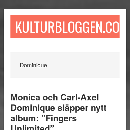
Hoppa
Hoppa
Hoppa
till
till
till
huvudinnehåll
det
sidfot
KULTURBLOGGEN.COM
primära
sidofältet
Dominique
Monica och Carl-Axel
Dominique släpper nytt
album: ”Fingers
Unlimited”