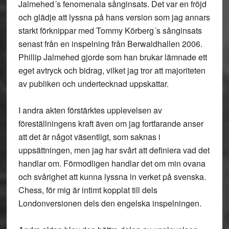
Jalmehed´s fenomenala sånginsats. Det var en fröjd
och glädje att lyssna på hans version som jag annars
starkt förknippar med Tommy Körberg´s sånginsats
senast från en inspelning från Berwaldhallen 2006.
Phillip Jalmehed gjorde som han brukar lämnade ett
eget avtryck och bidrag, vilket jag tror att majoriteten
av publiken och undertecknad uppskattar.
I andra akten förstärktes upplevelsen av
föreställningens kraft även om jag fortfarande anser
att det är något väsentligt, som saknas i
uppsättningen, men jag har svårt att definiera vad det
handlar om. Förmodligen handlar det om min ovana
och svårighet att kunna lyssna in verket på svenska.
Chess, för mig är intimt kopplat till dels
Londonversionen dels den engelska inspelningen.