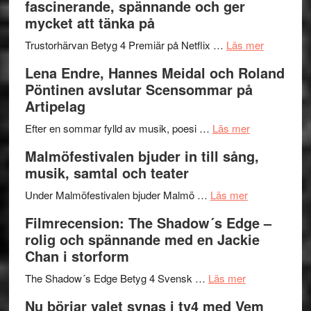
fascinerande, spännande och ger
och
Jazz
mycket att tänka på
hjärtevarm
Festival
lättsam
2026
om
Trustorhärvan Betyg 4 Premiär på Netflix …
Läs mer
kompott
–
Filmrecens
Lena Endre, Hannes Meidal och Roland
I
Trustorhä
Pöntinen avslutar Scensommar på
Delvis
–
Artipelag
bortom
fascineran
genrens
om
spännand
Efter en sommar fylld av musik, poesi …
Läs mer
vidsträckta
Lena
och
Malmöfestivalen bjuder in till sång,
terräng
Endre,
ger
musik, samtal och teater
Hannes
mycket
om
Meidal
att
Under Malmöfestivalen bjuder Malmö …
Läs mer
Malmöfestiva
och
tänka
Filmrecension: The Shadow´s Edge –
bjuder
Roland
på
rolig och spännande med en Jackie
in
Pöntinen
Chan i storform
till
avslutar
om
sång,
Scensommar
The Shadow´s Edge Betyg 4 Svensk …
Läs mer
Filmrecension
musik,
på
Nu börjar valet synas i tv4 med Vem
The
samtal
Artipelag