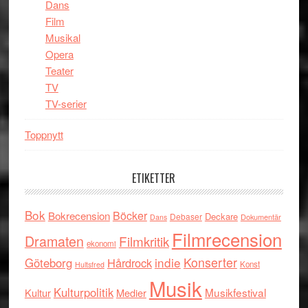
Dans
Film
Musikal
Opera
Teater
TV
TV-serier
Toppnytt
ETIKETTER
Bok
Böcker
Bokrecension
Deckare
Debaser
Dokumentär
Dans
Filmrecension
Dramaten
Filmkritik
ekonomi
indie
Konserter
Göteborg
Hårdrock
Konst
Hultsfred
Musik
Kulturpolitik
Musikfestival
Kultur
Medier