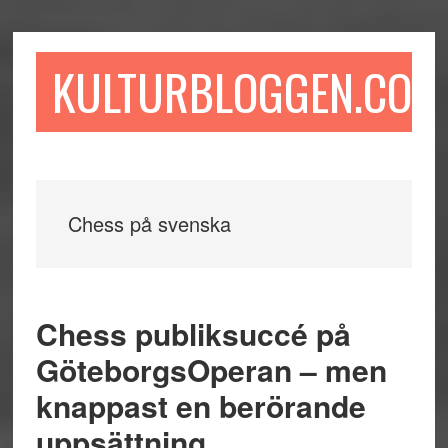
Hoppa
Hoppa
Hoppa
till
till
till
huvudinnehåll
det
sidfot
KULTURBLOGGEN.COM
primära
sidofältet
Chess på svenska
Chess publiksuccé på
GöteborgsOperan – men
knappast en berörande
uppsättning