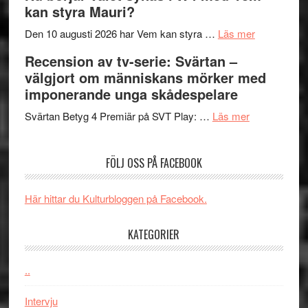
kan styra Mauri?
Shadow
och
´s
teater
om
Den 10 augusti 2026 har Vem kan styra …
Läs mer
Edge
Nu
Recension av tv-serie: Svärtan –
–
börjar
välgjort om människans mörker med
rolig
valet
imponerande unga skådespelare
och
synas
spännande
om
i
Svärtan Betyg 4 Premiär på SVT Play: …
Läs mer
med
Recension
tv4
en
av
med
FÖLJ OSS PÅ FACEBOOK
Jackie
tv-
Vem
Chan
serie:
kan
i
Svärtan
styra
Här hittar du Kulturbloggen på Facebook.
storform
–
Mauri?
välgjort
KATEGORIER
om
människans
..
mörker
med
Intervju