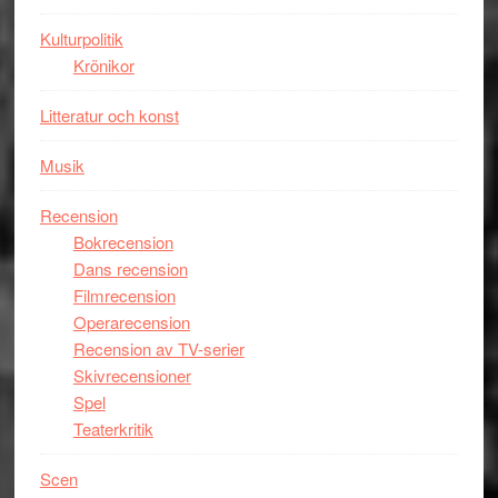
imponerande
unga
Kulturpolitik
skådespelar
Krönikor
Litteratur och konst
Musik
Recension
Bokrecension
Dans recension
Filmrecension
Operarecension
Recension av TV-serier
Skivrecensioner
Spel
Teaterkritik
Scen