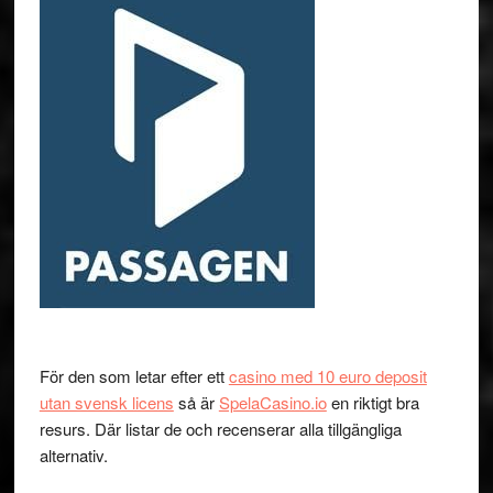
För den som letar efter ett
casino med 10 euro deposit
utan svensk licens
så är
SpelaCasino.io
en riktigt bra
resurs. Där listar de och recenserar alla tillgängliga
alternativ.