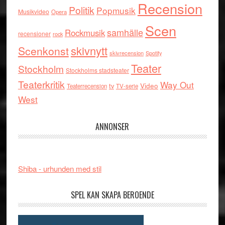
Recension
Politik
Popmusik
Musikvideo
Opera
Scen
samhälle
Rockmusik
recensioner
rock
skivnytt
Scenkonst
skivrecension
Spotify
Teater
Stockholm
Stockholms stadsteater
Teaterkritik
Way Out
tv
Video
Teaterrecension
TV-serie
West
ANNONSER
Shiba - urhunden med stil
SPEL KAN SKAPA BEROENDE