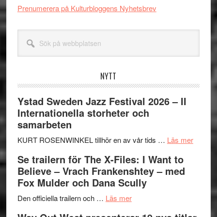
Prenumerera på Kulturbloggens Nyhetsbrev
Sök
på
webbplatsen
NYTT
Ystad Sweden Jazz Festival 2026 – II
Internationella storheter och
samarbeten
om
KURT ROSENWINKEL tillhör en av vår tids …
Läs mer
Ystad
Se trailern för The X-Files: I Want to
Swede
Believe – Vrach Frankenshtey – med
Jazz
Fox Mulder och Dana Scully
Festiva
om
2026
Den officiella trailern och …
Läs mer
Se
–