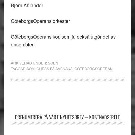
Björn Åhlander
GöteborgsOperans orkester
GöteborgsOperans kör, som ju också utgör del av
ensemblen
ARKIVERAD UNDER:
SCEN
TAGGAD SOM:
CHESS PÅ SVENSKA
,
GÖTEBORGSOPERAN
Primärt
sidofält
PRENUMERERA PÅ VÅRT NYHETSBREV – KOSTNADSFRITT