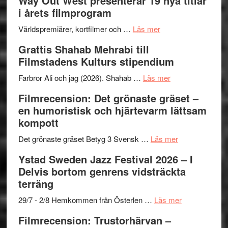
Way Out West presenterar 19 nya titlar
trailern
II
i årets filmprogram
för
Internat
The
om
storhet
Världspremiärer, kortfilmer och …
Läs mer
X-
Way
och
Grattis Shahab Mehrabi till
Files:
Out
samarb
Filmstadens Kulturs stipendium
I
West
Want
presenterar
om
Farbror Ali och jag (2026). Shahab …
Läs mer
to
19
Grattis
Filmrecension: Det grönaste gräset –
Believe
nya
Shahab
en humoristisk och hjärtevarm lättsam
–
titlar
Mehrabi
kompott
Vrach
i
till
Frankenshtey
årets
Filmstadens
om
Det grönaste gräset Betyg 3 Svensk …
Läs mer
–
filmprogram
Kulturs
Filmrecension:
Ystad Sweden Jazz Festival 2026 – I
med
stipendium
Det
Delvis bortom genrens vidsträckta
Fox
grönaste
terräng
Mulder
gräset
och
–
om
29/7 - 2/8 Hemkommen från Österlen …
Läs mer
Dana
en
Ystad
Filmrecension: Trustorhärvan –
Scully
humoristisk
Sweden