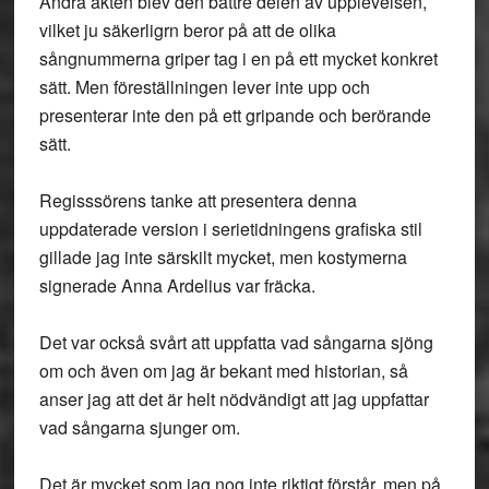
Andra akten blev den bättre delen av upplevelsen,
vilket ju säkerligrn beror på att de olika
sångnummerna griper tag i en på ett mycket konkret
sätt. Men föreställningen lever inte upp och
presenterar inte den på ett gripande och berörande
sätt.
Regisssörens tanke att presentera denna
uppdaterade version i serietidningens grafiska stil
gillade jag inte särskilt mycket, men kostymerna
signerade Anna Ardelius var fräcka.
Det var också svårt att uppfatta vad sångarna sjöng
om och även om jag är bekant med historian, så
anser jag att det är helt nödvändigt att jag uppfattar
vad sångarna sjunger om.
Det är mycket som jag nog inte riktigt förstår, men på