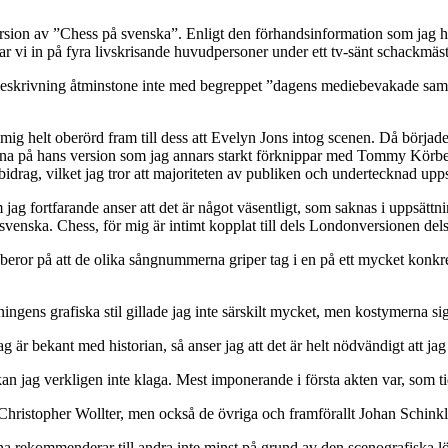
s version av ”Chess på svenska”. Enligt den förhandsinformation som jag
 vi in på fyra livskrisande huvudpersoner under ett tv-sänt schackmäs
beskrivning åtminstone inte med begreppet ”dagens mediebevakade samhä
ig helt oberörd fram till dess att Evelyn Jons intog scenen. Då började
ssna på hans version som jag annars starkt förknippar med Tommy Körber
drag, vilket jag tror att majoriteten av publiken och undertecknad upps
 jag fortfarande anser att det är något väsentligt, som saknas i uppsätt
svenska. Chess, för mig är intimt kopplat till dels Londonversionen del
 beror på att de olika sångnummerna griper tag i en på ett mycket konkre
ningens grafiska stil gillade jag inte särskilt mycket, men kostymerna s
 är bekant med historian, så anser jag att det är helt nödvändigt att ja
 kan jag verkligen inte klaga. Mest imponerande i första akten var, som 
hristopher Wollter, men också de övriga och framförallt Johan Schinkle
a rekommenderar till andra inte minst på grund av den scenografiska l