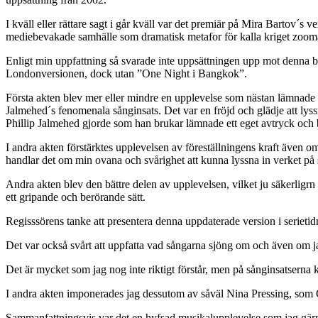
I kväll eller rättare sagt i går kväll var det premiär på Mira Bartov´
mediebevakade samhälle som dramatisk metafor för kalla kriget zoomar
Enligt min uppfattning så svarade inte uppsättningen upp mot denna 
Londonversionen, dock utan ”One Night i Bangkok”.
Första akten blev mer eller mindre en upplevelse som nästan lämnade m
Jalmehed´s fenomenala sånginsats. Det var en fröjd och glädje att ly
Phillip Jalmehed gjorde som han brukar lämnade ett eget avtryck och bi
I andra akten förstärktes upplevelsen av föreställningens kraft även om
handlar det om min ovana och svårighet att kunna lyssna in verket på 
Andra akten blev den bättre delen av upplevelsen, vilket ju säkerligrn
ett gripande och berörande sätt.
Regisssörens tanke att presentera denna uppdaterade version i serietid
Det var också svårt att uppfatta vad sångarna sjöng om och även om jag
Det är mycket som jag nog inte riktigt förstår, men på sånginsatserna
I andra akten imponerades jag dessutom av såväl Nina Pressing, som C
Sammanfattningsvis var det en hyfsad musikalupplevelse som jag gärn