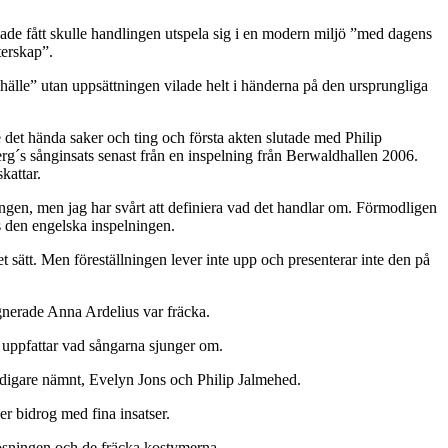
 hade fått skulle handlingen utspela sig i en modern miljö ”med dagens
terskap”.
lle” utan uppsättningen vilade helt i händerna på den ursprungliga
 det hända saker och ting och första akten slutade med Philip
g´s sånginsats senast från en inspelning från Berwaldhallen 2006.
kattar.
ningen, men jag har svårt att definiera vad det handlar om. Förmodligen
s den engelska inspelningen.
t sätt. Men föreställningen lever inte upp och presenterar inte den på
ignerade Anna Ardelius var fräcka.
g uppfattar vad sångarna sjunger om.
tidigare nämnt, Evelyn Jons och Philip Jalmehed.
r bidrog med fina insatser.
ösningen och de fräcka kostymerna.