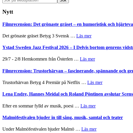
på
webbplatsen
Nytt
Filmrecension: Det grönaste gräset – en humoristisk och hjärte
om
Det grönaste gräset Betyg 3 Svensk …
Läs mer
Filmrecension:
Det
Ystad Sweden Jazz Festival 2026 – I Delvis bortom genrens vidst
grönaste
gräset
om
29/7 - 2/8 Hemkommen från Österlen …
Läs mer
–
Ystad
en
Sweden
Filmrecension: Trustorhärvan – fascinerande, spännande och ge
humoristisk
Jazz
och
Festival
om
Trustorhärvan Betyg 4 Premiär på Netflix …
Läs mer
hjärtevarm
2026
Filmrecension:
lättsam
–
Trustorhärvan
Lena Endre, Hannes Meidal och Roland Pöntinen avslutar Scen
kompott
I
–
Delvis
fascinerande,
om
Efter en sommar fylld av musik, poesi …
Läs mer
bortom
spännande
Lena
genrens
och
Endre,
Malmöfestivalen bjuder in till sång, musik, samtal och teater
vidsträckta
ger
Hannes
terräng
mycket
Meidal
om
Under Malmöfestivalen bjuder Malmö …
Läs mer
att
och