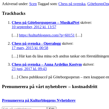
Arkiverad under:
Scen
Taggad som:
Chess på svenska
,
GöteborgsOp
Läsarkommentarer
Trackbacks
Chess på Göteborgsoperan – MusikalNet
skriver:
10 september, 2012 kl. 13:57
[…]
https://kulturbloggen.com/?p=60151
[…]
Chess på svenska - Operalogg
skriver:
17 mars, 2015 kl. 00:58
[…] Här kan du läsa mina och andras tankar om föreställninge
Chess på svenska – Anna Ardelius Kostym
skriver:
23 juni, 2017 kl. 09:43
[…] Chess publiksuccé på Göteborgsoperan – men knappast en
Primärt
Prenumerera på vårt nyhetsbrev – kostnadsfritt
sidofält
Prenumerera på Kulturbloggens Nyhetsbrev
Sök