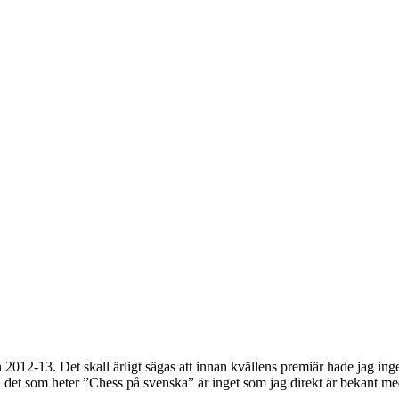
12-13. Det skall ärligt sägas att innan kvällens premiär hade jag inge
som heter ”Chess på svenska” är inget som jag direkt är bekant med ä