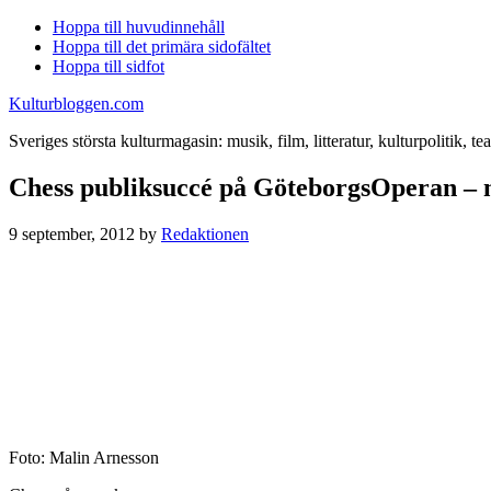
Hoppa till huvudinnehåll
Hoppa till det primära sidofältet
Hoppa till sidfot
Kulturbloggen.com
Sveriges största kulturmagasin: musik, film, litteratur, kulturpolitik, tea
Chess publiksuccé på GöteborgsOperan – 
9 september, 2012
by
Redaktionen
Foto: Malin Arnesson