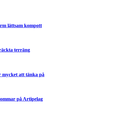
varm lättsam kompott
räckta terräng
r mycket att tänka på
sommar på Artipelag