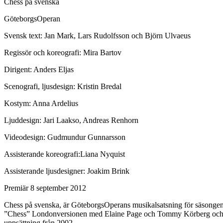
Chess på svenska
GöteborgsOperan
Svensk text: Jan Mark, Lars Rudolfsson och Björn Ulvaeus
Regissör och koreografi: Mira Bartov
Dirigent: Anders Eljas
Scenografi, ljusdesign: Kristin Bredal
Kostym: Anna Ardelius
Ljuddesign: Jari Laakso, Andreas Renhorn
Videodesign: Gudmundur Gunnarsson
Assisterande koreografi:Liana Nyquist
Assisterande ljusdesigner: Joakim Brink
Premiär 8 september 2012
Chess på svenska, är GöteborgsOperans musikalsatsning för säsongen 20
”Chess” Londonversionen med Elaine Page och Tommy Körberg och det 
uppsättning från 2002.