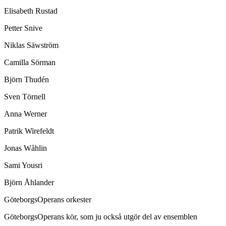
Elisabeth Rustad
Petter Snive
Niklas Säwström
Camilla Sörman
Björn Thudén
Sven Törnell
Anna Werner
Patrik Wirefeldt
Jonas Wåhlin
Sami Yousri
Björn Åhlander
GöteborgsOperans orkester
GöteborgsOperans kör, som ju också utgör del av ensemblen