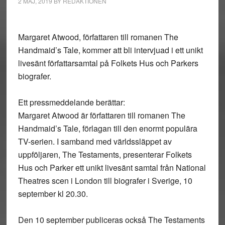
2 MAJ, 2019
BY
REDAKTIONEN
Margaret Atwood, författaren till romanen The
Handmaid’s Tale, kommer att bli intervjuad i ett unikt
livesänt författarsamtal på Folkets Hus och Parkers
biografer.
Ett pressmeddelande berättar:
Margaret Atwood är författaren till romanen The
Handmaid’s Tale, förlagan till den enormt populära
TV-serien. I samband med världssläppet av
uppföljaren, The Testaments, presenterar Folkets
Hus och Parker ett unikt livesänt samtal från National
Theatres scen i London till biografer i Sverige, 10
september kl 20.30.
Den 10 september publiceras också The Testaments