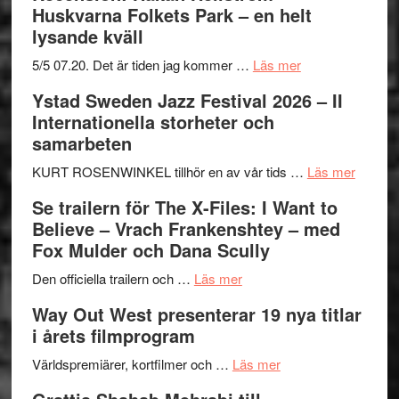
Huskvarna Folkets Park – en helt
lysande kväll
om
5/5 07.20. Det är tiden jag kommer …
Läs mer
Recension:
Ystad Sweden Jazz Festival 2026 – II
Håkan
Internationella storheter och
Hellström
samarbeten
–
Huskvarna
om
KURT ROSENWINKEL tillhör en av vår tids …
Läs mer
Folkets
Ystad
Se trailern för The X-Files: I Want to
Park
Swede
Believe – Vrach Frankenshtey – med
–
Jazz
Fox Mulder och Dana Scully
en
Festiva
om
helt
2026
Den officiella trailern och …
Läs mer
Se
lysande
–
Way Out West presenterar 19 nya titlar
trailern
kväll
II
i årets filmprogram
för
Internat
The
om
storhet
Världspremiärer, kortfilmer och …
Läs mer
X-
Way
och