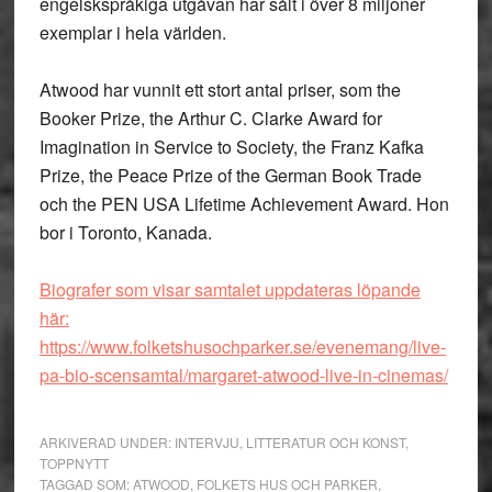
engelskspråkiga utgåvan har sålt i över 8 miljoner
exemplar i hela världen.
Atwood har vunnit ett stort antal priser, som the
Booker Prize, the Arthur C. Clarke Award for
Imagination in Service to Society, the Franz Kafka
Prize, the Peace Prize of the German Book Trade
och the PEN USA Lifetime Achievement Award. Hon
bor i Toronto, Kanada.
Biografer som visar samtalet uppdateras löpande
här:
https://www.folketshusochparker.se/evenemang/live-
pa-bio-scensamtal/margaret-atwood-live-in-cinemas/
ARKIVERAD UNDER:
INTERVJU
,
LITTERATUR OCH KONST
,
TOPPNYTT
TAGGAD SOM:
ATWOOD
,
FOLKETS HUS OCH PARKER
,