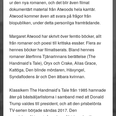
ur den nya romanen, och det blir även filmat
dokumentärt material från Atwoods hela karriär.
Atwood kommer även att svara på frågor från
biopubliken, under detta personliga framträdande.
Margaret Atwood har skrivit över femtio böcker, allt
från romaner och poesi till kritiska essäer. Flera av
hennes böcker har filmatiserats. Bland hennes
romaner återfinns Tjänarinnans berättelse (The
Handmaid’s Tale), Oryx och Crake, Alias Grace,
Kattöga, Den blinde mördaren, Häxyngel,
Syndaflodens år och Den ätbara kvinnan.
Klassikern The Handmaid’s Tale från 1985 hamnade
åter på bästsäljarlistorna i samband med att Donald
Trump valdes till president, och att den prisbelönta
TV-serien började sändas 2017. Den