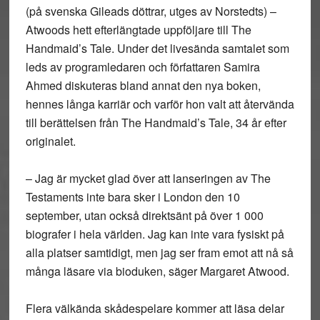
(på svenska Gileads döttrar, utges av Norstedts) –
Atwoods hett efterlängtade uppföljare till The
Handmaid’s Tale. Under det livesända samtalet som
leds av programledaren och författaren Samira
Ahmed diskuteras bland annat den nya boken,
hennes långa karriär och varför hon valt att återvända
till berättelsen från The Handmaid’s Tale, 34 år efter
originalet.
– Jag är mycket glad över att lanseringen av The
Testaments inte bara sker i London den 10
september, utan också direktsänt på över 1 000
biografer i hela världen. Jag kan inte vara fysiskt på
alla platser samtidigt, men jag ser fram emot att nå så
många läsare via bioduken, säger Margaret Atwood.
Flera välkända skådespelare kommer att läsa delar