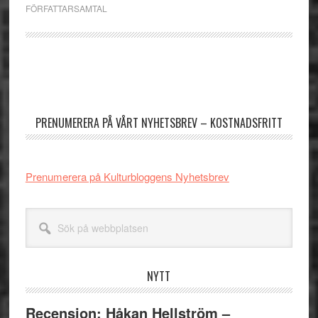
FÖRFATTARSAMTAL
Primärt
sidofält
PRENUMERERA PÅ VÅRT NYHETSBREV – KOSTNADSFRITT
Prenumerera på Kulturbloggens Nyhetsbrev
Sök
på
webbplatsen
NYTT
Recension: Håkan Hellström –