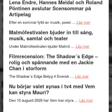
Lena Endre, Hannes Meidal och Roland
I
Trustorhä
Pöntinen avslutar Scensommar på
Delvis
–
Artipelag
bortom
fascineran
genrens
om
spännand
Efter en sommar fylld av musik, poesi …
Läs mer
vidsträckta
Lena
och
Malmöfestivalen bjuder in till sång,
terräng
Endre,
ger
musik, samtal och teater
Hannes
mycket
om
Meidal
att
Under Malmöfestivalen bjuder Malmö …
Läs mer
Malmöfestiva
och
tänka
Filmrecension: The Shadow´s Edge –
bjuder
Roland
på
rolig och spännande med en Jackie
in
Pöntinen
Chan i storform
till
avslutar
om
sång,
Scensommar
The Shadow´s Edge Betyg 4 Svensk …
Läs mer
Filmrecension
musik,
på
Nu börjar valet synas i tv4 med Vem
The
samtal
Artipelag
kan styra Mauri?
Shadow
och
´s
teater
om
Den 10 augusti 2026 har Vem kan styra …
Läs mer
Edge
Nu
–
börjar