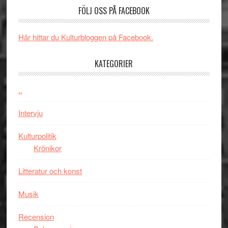
FÖLJ OSS PÅ FACEBOOK
rolig
valet
och
synas
spännande
i
Här hittar du Kulturbloggen på Facebook.
med
tv4
en
med
KATEGORIER
Jackie
Vem
Chan
kan
..
i
styra
storform
Mauri?
Intervju
Kulturpolitik
Krönikor
Litteratur och konst
Musik
Recension