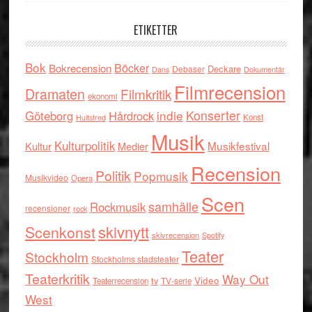
ETIKETTER
Bok
Böcker
Bokrecension
Deckare
Debaser
Dokumentär
Dans
Filmrecension
Dramaten
Filmkritik
ekonomi
indie
Konserter
Göteborg
Hårdrock
Konst
Hultsfred
Musik
Kulturpolitik
Musikfestival
Kultur
Medier
Recension
Politik
Popmusik
Musikvideo
Opera
Scen
samhälle
Rockmusik
recensioner
rock
skivnytt
Scenkonst
skivrecension
Spotify
Teater
Stockholm
Stockholms stadsteater
Teaterkritik
Way Out
tv
Video
Teaterrecension
TV-serie
West