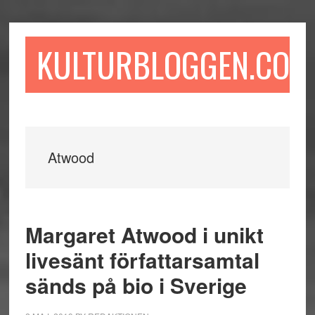
Hoppa
Hoppa
Hoppa
till
till
till
huvudinnehåll
det
sidfot
KULTURBLOGGEN.COM
primära
sidofältet
Atwood
Margaret Atwood i unikt
livesänt författarsamtal
sänds på bio i Sverige