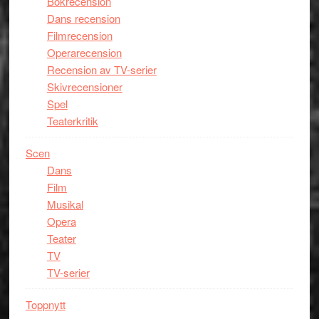
Bokrecension
Dans recension
Filmrecension
Operarecension
Recension av TV-serier
Skivrecensioner
Spel
Teaterkritik
Scen
Dans
Film
Musikal
Opera
Teater
TV
TV-serier
Toppnytt