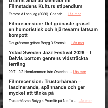
Grattis Shahab Mehrabi till
Files:
Out
samarb
Filmstadens Kulturs stipendium
I
West
Want
presenterar
om
Farbror Ali och jag (2026). Shahab …
Läs mer
to
19
Grattis
Filmrecension: Det grönaste gräset –
Believe
nya
Shahab
en humoristisk och hjärtevarm lättsam
–
titlar
Mehrabi
kompott
Vrach
i
till
Frankenshtey
årets
Filmstadens
om
Det grönaste gräset Betyg 3 Svensk …
Läs mer
–
filmprogram
Kulturs
Filmrecension:
Ystad Sweden Jazz Festival 2026 – I
med
stipendium
Det
Delvis bortom genrens vidsträckta
Fox
grönaste
terräng
Mulder
gräset
och
–
om
29/7 - 2/8 Hemkommen från Österlen …
Läs mer
Dana
en
Ystad
Filmrecension: Trustorhärvan –
Scully
humoristisk
Sweden
fascinerande, spännande och ger
och
Jazz
mycket att tänka på
hjärtevarm
Festival
lättsam
2026
om
Trustorhärvan Betyg 4 Premiär på Netflix …
Läs mer
kompott
–
Filmrecens