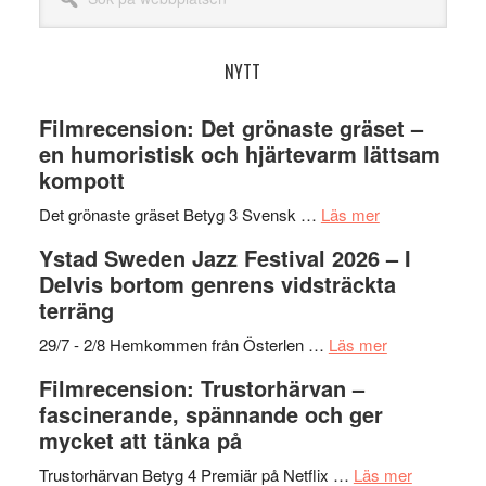
på
webbplatsen
NYTT
Filmrecension: Det grönaste gräset –
en humoristisk och hjärtevarm lättsam
kompott
om
Det grönaste gräset Betyg 3 Svensk …
Läs mer
Filmrecension:
Ystad Sweden Jazz Festival 2026 – I
Det
Delvis bortom genrens vidsträckta
grönaste
terräng
gräset
–
om
29/7 - 2/8 Hemkommen från Österlen …
Läs mer
en
Ystad
Filmrecension: Trustorhärvan –
humoristisk
Sweden
fascinerande, spännande och ger
och
Jazz
mycket att tänka på
hjärtevarm
Festival
lättsam
2026
om
Trustorhärvan Betyg 4 Premiär på Netflix …
Läs mer