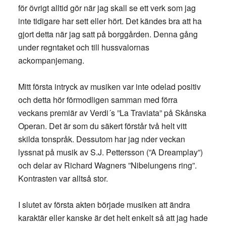
för övrigt alltid gör när jag skall se ett verk som jag
inte tidigare har sett eller hört. Det kändes bra att ha
gjort detta när jag satt på borggården. Denna gång
under regntaket och till hussvalornas
ackompanjemang.
Mitt första intryck av musiken var inte odelad positiv
och detta hör förmodligen samman med förra
veckans premiär av Verdi´s ”La Traviata” på Skånska
Operan. Det är som du säkert förstår två helt vitt
skilda tonspråk. Dessutom har jag nder veckan
lyssnat på musik av S.J. Pettersson (”A Dreamplay”)
och delar av Richard Wagners ”Nibelungens ring”.
Kontrasten var alltså stor.
I slutet av första akten började musiken att ändra
karaktär eller kanske är det helt enkelt så att jag hade