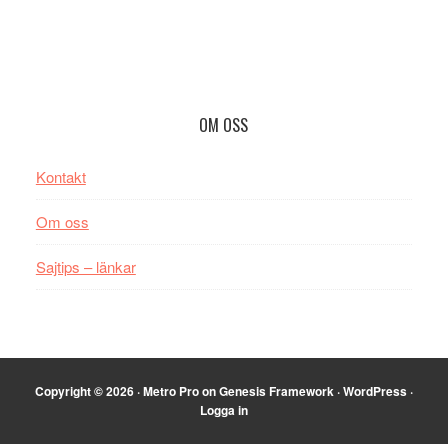
Footer
OM OSS
Kontakt
Om oss
Sajtips – länkar
Copyright © 2026 ·
Metro Pro
on
Genesis Framework
·
WordPress
·
Logga in