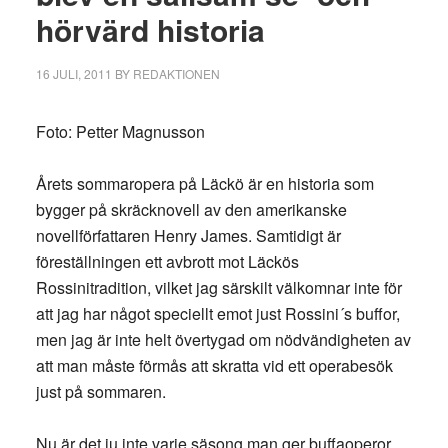
hörvärd historia
16 JULI, 2011
BY
REDAKTIONEN
Foto: Petter Magnusson
Årets sommaropera på Läckö är en historia som
bygger på skräcknovell av den amerikanske
novellförfattaren Henry James. Samtidigt är
föreställningen ett avbrott mot Läckös
Rossinitradition, vilket jag särskilt välkomnar inte för
att jag har något speciellt emot just Rossini´s buffor,
men jag är inte helt övertygad om nödvändigheten av
att man måste förmås att skratta vid ett operabesök
just på sommaren.
Nu är det ju inte varje säsong man ger buffaoperor