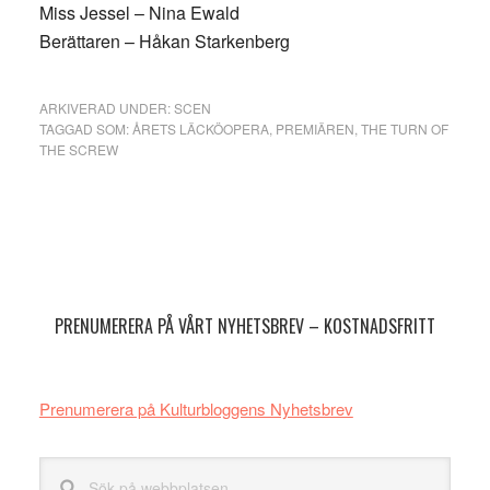
Miss Jessel – Nina Ewald
Berättaren – Håkan Starkenberg
ARKIVERAD UNDER:
SCEN
TAGGAD SOM:
ÅRETS LÄCKÖOPERA
,
PREMIÄREN
,
THE TURN OF
THE SCREW
Primärt
sidofält
PRENUMERERA PÅ VÅRT NYHETSBREV – KOSTNADSFRITT
Prenumerera på Kulturbloggens Nyhetsbrev
Sök