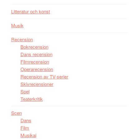
Davis
Litteratur och konst
på
Utopia
Musik
Recension
Bokrecension
Dans recension
Filmrecension
Operarecension
Recension av TV-serier
Skivrecensioner
Spel
Teaterkritik
Scen
Dans
Film
Musikal