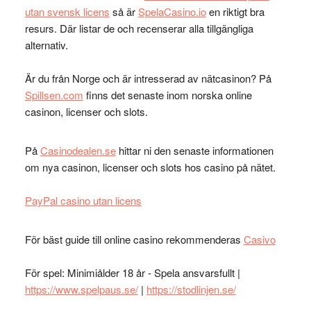
utan svensk licens
så är
SpelaCasino.io
en riktigt bra
resurs. Där listar de och recenserar alla tillgängliga
alternativ.
Är du från Norge och är intresserad av nätcasinon? På
Spillsen.com
finns det senaste inom norska online
casinon, licenser och slots.
På
Casinodealen.se
hittar ni den senaste informationen
om nya casinon, licenser och slots hos casino på nätet.
PayPal casino utan licens
För bäst guide till online casino rekommenderas
Casivo
För spel: Minimiålder 18 år - Spela ansvarsfullt |
https://www.spelpaus.se/
|
https://stodlinjen.se/