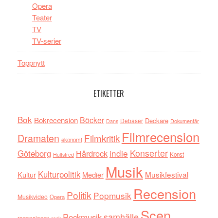
Opera
Teater
TV
TV-serier
Toppnytt
ETIKETTER
Bok
Böcker
Bokrecension
Deckare
Debaser
Dokumentär
Dans
Filmrecension
Dramaten
Filmkritik
ekonomi
indie
Konserter
Göteborg
Hårdrock
Konst
Hultsfred
Musik
Kulturpolitik
Musikfestival
Kultur
Medier
Recension
Politik
Popmusik
Musikvideo
Opera
Scen
samhälle
Rockmusik
recensioner