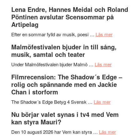
kompott
–
Filmrecens
Lena Endre, Hannes Meidal och Roland
I
Trustorhä
Pöntinen avslutar Scensommar på
Delvis
–
Artipelag
bortom
fascineran
genrens
om
spännand
Efter en sommar fylld av musik, poesi …
Läs mer
vidsträckta
Lena
och
Malmöfestivalen bjuder in till sång,
terräng
Endre,
ger
musik, samtal och teater
Hannes
mycket
om
Meidal
att
Under Malmöfestivalen bjuder Malmö …
Läs mer
Malmöfestiva
och
tänka
Filmrecension: The Shadow´s Edge –
bjuder
Roland
på
rolig och spännande med en Jackie
in
Pöntinen
Chan i storform
till
avslutar
om
sång,
Scensommar
The Shadow´s Edge Betyg 4 Svensk …
Läs mer
Filmrecension
musik,
på
Nu börjar valet synas i tv4 med Vem
The
samtal
Artipelag
kan styra Mauri?
Shadow
och
´s
teater
om
Den 10 augusti 2026 har Vem kan styra …
Läs mer
Edge
Nu