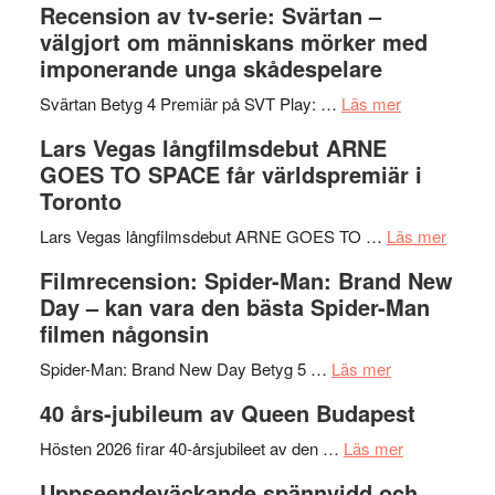
Recension av tv-serie: Svärtan –
–
börjar
välgjort om människans mörker med
rolig
valet
imponerande unga skådespelare
och
synas
spännande
om
i
Svärtan Betyg 4 Premiär på SVT Play: …
Läs mer
med
Recension
tv4
Lars Vegas långfilmsdebut ARNE
en
av
med
GOES TO SPACE får världspremiär i
Jackie
tv-
Vem
Toronto
Chan
serie:
kan
i
Svärtan
styra
om
Lars Vegas långfilmsdebut ARNE GOES TO …
Läs mer
storform
–
Mauri?
Lars
Filmrecension: Spider-Man: Brand New
välgjort
Vegas
Day – kan vara den bästa Spider-Man
om
långfi
filmen någonsin
människans
ARNE
om
mörker
GOES
Spider-Man: Brand New Day Betyg 5 …
Läs mer
Filmrecension
med
TO
40 års-jubileum av Queen Budapest
Spider-
imponerande
SPAC
Man:
unga
om
får
Hösten 2026 firar 40-årsjubileet av den …
Läs mer
Brand
skådespelar
40
världs
Uppseendeväckande spännvidd och