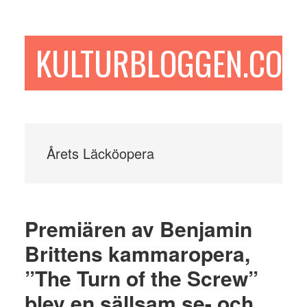
Hoppa
Hoppa
Hoppa
till
till
till
huvudinnehåll
det
sidfot
KULTURBLOGGEN.COM
primära
sidofältet
Årets Läcköopera
Premiären av Benjamin
Brittens kammaropera,
”The Turn of the Screw”
blev en sällsam se- och