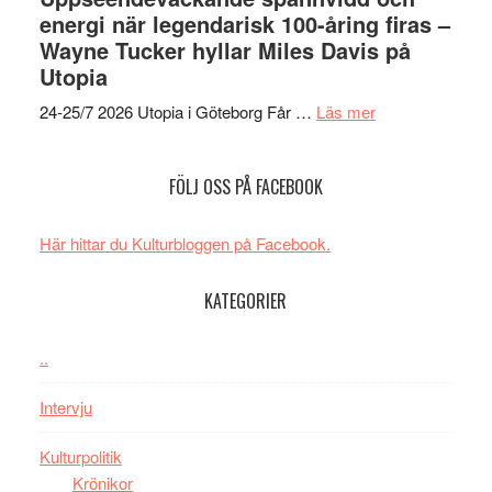
New
års-
i
energi när legendarisk 100-åring firas –
Day
jubileum
Toront
Wayne Tucker hyllar Miles Davis på
–
av
Utopia
kan
Queen
om
vara
Budapest
24-25/7 2026 Utopia i Göteborg Får …
Läs mer
Uppseendeväck
den
spännvidd
bästa
FÖLJ OSS PÅ FACEBOOK
och
Spider-
energi
Man
när
filmen
Här hittar du Kulturbloggen på Facebook.
legendarisk
någonsin
100-
KATEGORIER
åring
firas
..
–
Wayne
Intervju
Tucker
hyllar
Kulturpolitik
Miles
Krönikor