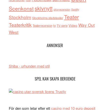
rock
skivnytt
Scenkonst
skivrecension
Spotify
Teater
Stockholm
Stockholms stadsteater
Teaterkritik
Way Out
tv
Video
Teaterrecension
TV-serie
West
ANNONSER
Shiba - urhunden med stil
SPEL KAN SKAPA BEROENDE
För den som letar efter ett
casino med 10 euro deposit