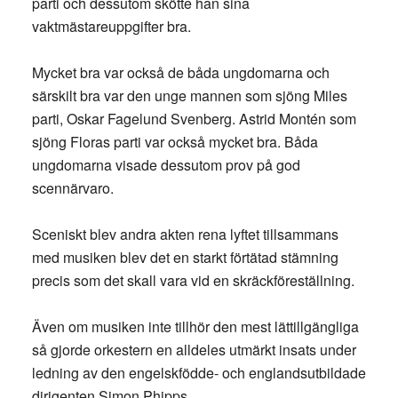
parti och dessutom skötte han sina
vaktmästareuppgifter bra.
Mycket bra var också de båda ungdomarna och
särskilt bra var den unge mannen som sjöng Miles
parti, Oskar Fagelund Svenberg. Astrid Montén som
sjöng Floras parti var också mycket bra. Båda
ungdomarna visade dessutom prov på god
scennärvaro.
Sceniskt blev andra akten rena lyftet tillsammans
med musiken blev det en starkt förtätad stämning
precis som det skall vara vid en skräckföreställning.
Även om musiken inte tillhör den mest lättillgängliga
så gjorde orkestern en alldeles utmärkt insats under
ledning av den engelskfödde- och englandsutbildade
dirigenten Simon Phipps.