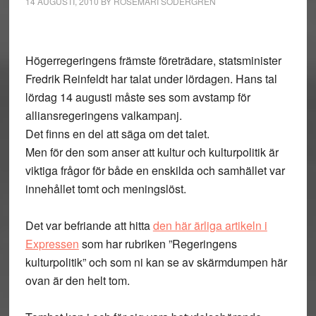
14 AUGUSTI, 2010
BY
ROSEMARI SÖDERGREN
Högerregeringens främste företrädare, statsminister
Fredrik Reinfeldt har talat under lördagen. Hans tal
lördag 14 augusti måste ses som avstamp för
alliansregeringens valkampanj.
Det finns en del att säga om det talet.
Men för den som anser att kultur och kulturpolitik är
viktiga frågor för både en enskilda och samhället var
innehållet tomt och meningslöst.
Det var befriande att hitta
den här ärliga artikeln i
Expressen
som har rubriken ”Regeringens
kulturpolitik” och som ni kan se av skärmdumpen här
ovan är den helt tom.