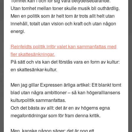
Tomhet kan i och för sig vara betydelsebärande.
Utan tomhet mellan toner skulle musik bli outhärdlig.
Men en politik som är helt tom är trots allt helt utan
innehåll, totalt utan vision och kraft och utan någon
energi.
Reinfeldts politik inför valet kan sammanfattas med
fler skattesänkningar.
På sätt och vis kan det förstås vara en form av kultur:
en skattesänkar-kultur.
Men jag gillar Expressen ärliga artikel: Ett blankt tomt
blad utan några ambitioner – så kan högeralliansens
kulturpolitik sammanfattas.
Och det bästa av allt: det är en av högerns egna
megafontidningar som för fram denna kritik.
Men, kanske någon säger: det är nog ett