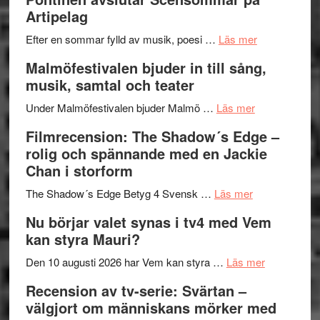
Delvis
–
Artipelag
bortom
fascineran
genrens
om
spännand
Efter en sommar fylld av musik, poesi …
Läs mer
vidsträckta
Lena
och
Malmöfestivalen bjuder in till sång,
terräng
Endre,
ger
musik, samtal och teater
Hannes
mycket
om
Meidal
att
Under Malmöfestivalen bjuder Malmö …
Läs mer
Malmöfestiva
och
tänka
Filmrecension: The Shadow´s Edge –
bjuder
Roland
på
rolig och spännande med en Jackie
in
Pöntinen
Chan i storform
till
avslutar
om
sång,
Scensommar
The Shadow´s Edge Betyg 4 Svensk …
Läs mer
Filmrecension
musik,
på
Nu börjar valet synas i tv4 med Vem
The
samtal
Artipelag
kan styra Mauri?
Shadow
och
´s
teater
om
Den 10 augusti 2026 har Vem kan styra …
Läs mer
Edge
Nu
Recension av tv-serie: Svärtan –
–
börjar
välgjort om människans mörker med
rolig
valet