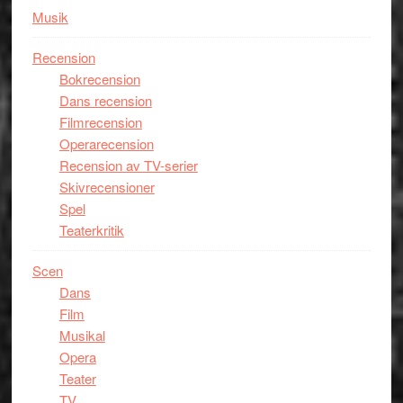
Musik
Recension
Bokrecension
Dans recension
Filmrecension
Operarecension
Recension av TV-serier
Skivrecensioner
Spel
Teaterkritik
Scen
Dans
Film
Musikal
Opera
Teater
TV