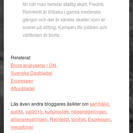
för när man betalar statlig skatt. Fredrik
Reinfeldt är tillbaks i gamla moderata
gängor och det är sänkta skatter som är
svaret på allting. Kampen för jobben och
välfärden är borta.
Relaterat:
Brors analyserar i DN.
Svenska Dagbladet
Expressen
Aftonbladet
Läs även andra bloggares åsikter om
samhälle
,
politik
,
val2010
,
kulturpolitik
,
högerregeringen
,
alliansregeringen
,
Reinfeldt
,
tomhet
,
Expressen
,
megafoner