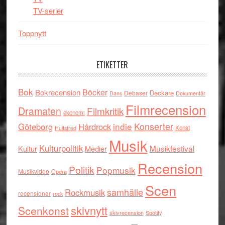
TV-serier
Toppnytt
ETIKETTER
Bok
Böcker
Bokrecension
Deckare
Debaser
Dokumentär
Dans
Filmrecension
Dramaten
Filmkritik
ekonomi
indie
Konserter
Göteborg
Hårdrock
Konst
Hultsfred
Musik
Kulturpolitik
Musikfestival
Kultur
Medier
Recension
Politik
Popmusik
Musikvideo
Opera
Scen
samhälle
Rockmusik
recensioner
rock
skivnytt
Scenkonst
skivrecension
Spotify