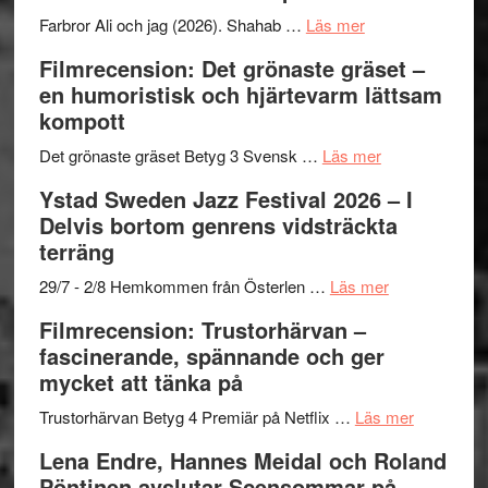
Want
presenterar
om
Farbror Ali och jag (2026). Shahab …
Läs mer
to
19
Grattis
Filmrecension: Det grönaste gräset –
Believe
nya
Shahab
en humoristisk och hjärtevarm lättsam
–
titlar
Mehrabi
kompott
Vrach
i
till
Frankenshtey
årets
Filmstadens
om
Det grönaste gräset Betyg 3 Svensk …
Läs mer
–
filmprogram
Kulturs
Filmrecension:
Ystad Sweden Jazz Festival 2026 – I
med
stipendium
Det
Delvis bortom genrens vidsträckta
Fox
grönaste
terräng
Mulder
gräset
och
–
om
29/7 - 2/8 Hemkommen från Österlen …
Läs mer
Dana
en
Ystad
Filmrecension: Trustorhärvan –
Scully
humoristisk
Sweden
fascinerande, spännande och ger
och
Jazz
mycket att tänka på
hjärtevarm
Festival
lättsam
2026
om
Trustorhärvan Betyg 4 Premiär på Netflix …
Läs mer
kompott
–
Filmrecens
Lena Endre, Hannes Meidal och Roland
I
Trustorhä
Pöntinen avslutar Scensommar på