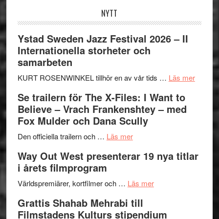
NYTT
Ystad Sweden Jazz Festival 2026 – II
Internationella storheter och
samarbeten
om
KURT ROSENWINKEL tillhör en av vår tids …
Läs mer
Ystad
Se trailern för The X-Files: I Want to
Swede
Believe – Vrach Frankenshtey – med
Jazz
Fox Mulder och Dana Scully
Festiva
om
2026
Den officiella trailern och …
Läs mer
Se
–
Way Out West presenterar 19 nya titlar
trailern
II
i årets filmprogram
för
Internat
The
om
storhet
Världspremiärer, kortfilmer och …
Läs mer
X-
Way
och
Grattis Shahab Mehrabi till
Files:
Out
samarb
Filmstadens Kulturs stipendium
I
West