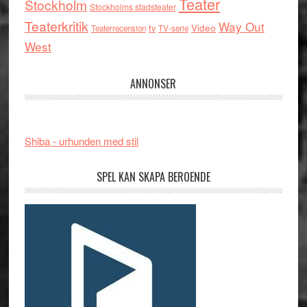
Teater
Stockholm
Stockholms stadsteater
Teaterkritik
Way Out
tv
Video
Teaterrecension
TV-serie
West
ANNONSER
Shiba - urhunden med stil
SPEL KAN SKAPA BEROENDE