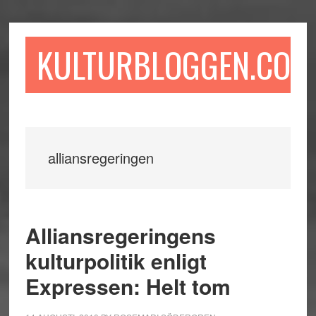
Hoppa
Hoppa
Hoppa
till
till
till
huvudinnehåll
det
sidfot
KULTURBLOGGEN.COM
primära
sidofältet
alliansregeringen
Alliansregeringens
kulturpolitik enligt
Expressen: Helt tom