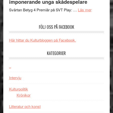
imponerande unga skådespelare
och
synas
spännande
om
i
Svärtan Betyg 4 Premiär på SVT Play: …
Läs mer
med
Recension
tv4
en
av
med
FÖLJ OSS PÅ FACEBOOK
Jackie
tv-
Vem
Chan
serie:
kan
i
Svärtan
styra
Här hittar du Kulturbloggen på Facebook.
storform
–
Mauri?
välgjort
KATEGORIER
om
människans
..
mörker
med
Intervju
imponerande
unga
Kulturpolitik
skådespelar
Krönikor
Litteratur och konst