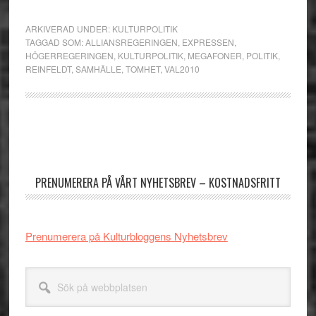
ARKIVERAD UNDER:
KULTURPOLITIK
TAGGAD SOM:
ALLIANSREGERINGEN
,
EXPRESSEN
,
HÖGERREGERINGEN
,
KULTURPOLITIK
,
MEGAFONER
,
POLITIK
,
REINFELDT
,
SAMHÄLLE
,
TOMHET
,
VAL2010
Primärt
sidofält
PRENUMERERA PÅ VÅRT NYHETSBREV – KOSTNADSFRITT
Prenumerera på Kulturbloggens Nyhetsbrev
Sök
på
webbplatsen