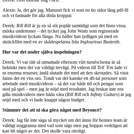
Alexis: Ja, det gör jag. Manuset fick vi som en tio sidor lång pdf-fil
och vi fastnade för alla döda kroppar.
Derek:
Rill Rill
är ju en så söt poplåt samtidigt som det finns vissa
mörka undertoner – det tycker jag John Watts som regisserade
musikvideon lyckats fånga. Nu håller han tydligen på med en
skräckfilm med en av skådespelarna från
Inglourious Basterds
.
Hur var det under själva inspelningen?
Derek: Vi var rätt så utmattade eftersom vårt turnéschema är så
hektiskt men det var väldigt trevligt. På videon till
Tell ’Em
lade vi
nr enorma resurser, ändå slutade det med att den skrotades. Så visst
fanns det en viss oro. Totalt var det kanske ett 40-tal personer som
arbetade med musikvideon – så det var både tid och pengar som
stod på spel – men jag är nöjd med resultatet. Jag brukar inte ens
gilla musikvideos men båda våra (
Rill Rill
och
Infinty Guitars
) är jag
nöjd med och vi hade knappt någon budget.
Stämmer det att ni ska göra något med Beyoncé?
Derek: Jag får inte säga så mycket om det ännu för hennes team är
väldigt noggranna med vad som sägs men jag hoppas verkligen att
kan bli något av det. Det skulle vara otroligt.