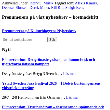
Arkiverad under:
Intervju
,
Musik
Taggad som:
Alexis Krauss
,
Debaser Slussen
,
Derek Miller
,
Rill Rill
,
Sleigh Bells
Primärt
Prenumerera på vårt nyhetsbrev – kostnadsfritt
sidofält
Prenumerera på Kulturbloggens Nyhetsbrev
Sök
på
webbplatsen
Nytt
Filmrecension: Det grönaste gräset – en humoristisk och
hjärtevarm lättsam kompott
om
Det grönaste gräset Betyg 3 Svensk …
Läs mer
Filmrecension:
Det
Ystad Sweden Jazz Festival 2026 – I Delvis bortom genrens
grönaste
vidsträckta terräng
gräset
–
om
29/7 - 2/8 Hemkommen från Österlen …
Läs mer
en
Ystad
humoristisk
Sweden
Filmrecension: Trustorhärvan – fascinerande, spännande och
och