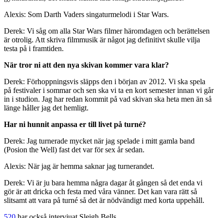
Alexis: Som Darth Vaders singaturmelodi i Star Wars.
Derek: Vi såg om alla Star Wars filmer häromdagen och berättelsen
är otrolig. Att skriva filmmusik är något jag definitivt skulle vilja
testa på i framtiden.
När tror ni att den nya skivan kommer vara klar?
Derek: Förhoppningsvis släpps den i början av 2012. Vi ska spela
på festivaler i sommar och sen ska vi ta en kort semester innan vi går
in i studion. Jag har redan kommit på vad skivan ska heta men än så
länge håller jag det hemligt.
Har ni hunnit anpassa er till livet på turné?
Derek: Jag turnerade mycket när jag spelade i mitt gamla band
(Posion the Well) fast det var för sex år sedan.
Alexis: När jag är hemma saknar jag turnerandet.
Derek: Vi är ju bara hemma några dagar åt gången så det enda vi
gör är att dricka och festa med våra vänner. Det kan vara rätt så
slitsamt att vara på turné så det är nödvändigt med korta uppehåll.
520
har också intervjuat Sleigh Bells.