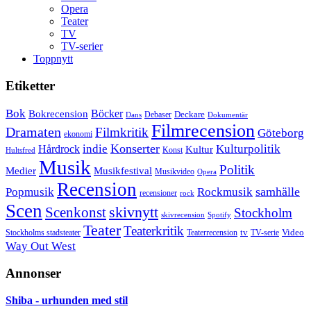
Opera
Teater
TV
TV-serier
Toppnytt
Etiketter
Bok
Bokrecension
Böcker
Deckare
Debaser
Dokumentär
Dans
Filmrecension
Dramaten
Filmkritik
Göteborg
ekonomi
Konserter
Hårdrock
indie
Kulturpolitik
Kultur
Konst
Hultsfred
Musik
Politik
Musikfestival
Medier
Musikvideo
Opera
Recension
samhälle
Popmusik
Rockmusik
recensioner
rock
Scen
skivnytt
Scenkonst
Stockholm
skivrecension
Spotify
Teater
Teaterkritik
Video
Stockholms stadsteater
tv
Teaterrecension
TV-serie
Way Out West
Annonser
Shiba - urhunden med stil