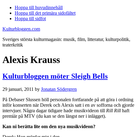
Hoppa till huvudinnehåll
Hoppa till det primära sidofältet
Hoppa till sidfot
Kulturbloggen.com
Sveriges största kulturmagasin: musik, film, litteratur, kulturpolitik,
teaterkritik
Alexis Krauss
Kulturbloggen möter Sleigh Bells
29 januari, 2011
by
Jonatan Södergren
På Debaser Slussen höll personalen fortfarande på att göra i ordning
inför konserten när Derek och Alexis satt i en av sofforna och gjorde
intervjuer. Några dagar tidigare hade musikvideon till
Rill Rill
haft
premiär på MTV (du kan se den längst ner i inlägget).
Kan ni berätta lite om den nya musikvideon?
Derek: Hon mördar mig i den.