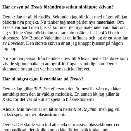
Har er syn på
Treats
förändrats sedan ni släppte skivan?
Derek: Jag är alltid rastlös. Sekunden jag blir klar med något vill jag
påbörja nya projekt. Nu tänker jag mest på det nya materialet. Om
Treats var hård men ljus så kommer det nya materialet vara hårt och,
jag vill inte säga mörkt utan snarare atmosfäriskt. Lite 4AD och
shoegaze. My Bloody Valentine är en influens och jag är ett stort fan
av
Loveless
. Den största skivan är att jag knappt lyssnar på någon
hip hop.
Nu kom en person från bandets crew till Alexis med ett fanbrev som
visade sig innehålla en autograf-förfrågan samtidigt som Derek
skämtade om att det var han som skickat brevet.
Har ni några egna favoritlåtar på
Treats
?
Derek: Jag gillar
Tell ’Em
eftersom den är mest lik våra nya låtar,
samtidigt som den är väldigt melodisk. En annan låt jag gillar är
Kids
, för det var så kul att spela in blåssektionerna.
Alexis: Min favorit är en låt som heter
Riot Rhythm
, men jag vill
också spela in mer blåsinstrument.
Derek: Det skulle vara kul att spela in massiva blåssektioner i en
gymnastiksal, det skulle kunna låta riktigt skräckinjagande.