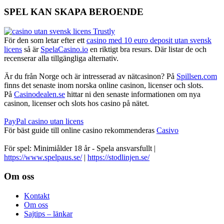
SPEL KAN SKAPA BEROENDE
För den som letar efter ett
casino med 10 euro deposit utan svensk
licens
så är
SpelaCasino.io
en riktigt bra resurs. Där listar de och
recenserar alla tillgängliga alternativ.
Är du från Norge och är intresserad av nätcasinon? På
Spillsen.com
finns det senaste inom norska online casinon, licenser och slots.
På
Casinodealen.se
hittar ni den senaste informationen om nya
casinon, licenser och slots hos casino på nätet.
PayPal casino utan licens
För bäst guide till online casino rekommenderas
Casivo
För spel: Minimiålder 18 år - Spela ansvarsfullt |
https://www.spelpaus.se/
|
https://stodlinjen.se/
Footer
Om oss
Kontakt
Om oss
Sajtips – länkar