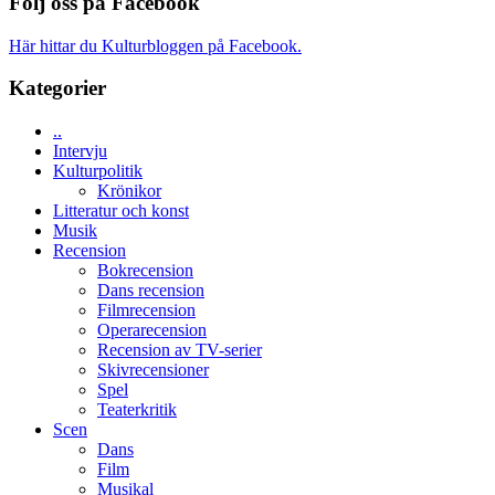
Följ oss på Facebook
Spider-
och
Man
energi
filmen
Här hittar du Kulturbloggen på Facebook.
när
någonsin
legendarisk
Kategorier
100-
åring
..
firas
Intervju
–
Kulturpolitik
Wayne
Krönikor
Tucker
Litteratur och konst
hyllar
Musik
Miles
Recension
Davis
Bokrecension
på
Dans recension
Utopia
Filmrecension
Operarecension
Recension av TV-serier
Skivrecensioner
Spel
Teaterkritik
Scen
Dans
Film
Musikal