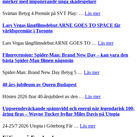
valet
mörker med imponerande unga skådespelare
och
synas
spännande
i
om
Svärtan Betyg 4 Premiär på SVT Play: …
Läs mer
med
tv4
Recension
en
med
av
Lars Vegas långfilmsdebut ARNE GOES TO SPACE får
Jackie
Vem
tv-
världspremiär i Toronto
Chan
kan
serie:
i
styra
Svärtan
storform
om
Lars Vegas långfilmsdebut ARNE GOES TO …
Läs mer
Mauri?
–
Lars
välgjort
Vegas
Filmrecension: Spider-Man: Brand New Day – kan vara den
om
långfilmsde
bästa Spider-Man filmen någonsin
människans
ARNE
mörker
GOES
om
Spider-Man: Brand New Day Betyg 5 …
Läs mer
med
TO
Filmrecension:
imponerande
SPACE
Spider-
40 års-jubileum av Queen Budapest
unga
får
Man:
skådespelare
världspremi
Brand
om
Hösten 2026 firar 40-årsjubileet av den …
Läs mer
i
New
40
Toronto
Day
års-
Uppseendeväckande spännvidd och energi när legendarisk 100-
–
jubileum
åring firas – Wayne Tucker hyllar Miles Davis på Utopia
kan
av
vara
Queen
om
24-25/7 2026 Utopia i Göteborg Får …
Läs mer
den
Budapest
Uppseendeväckande
bästa
spännvidd