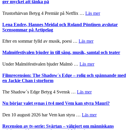
Jazz
ger mycket att tänka på
hjärtevarm
Festival
lättsam
2026
om
Trustorhärvan Betyg 4 Premiär på Netflix …
Läs mer
kompott
–
Filmrecension:
I
Trustorhärvan
Lena Endre, Hannes Meidal och Roland Pöntinen avslutar
Delvis
–
Scensommar på Artipelag
bortom
fascinerande,
genrens
spännande
om
Efter en sommar fylld av musik, poesi …
Läs mer
vidsträckta
och
Lena
terräng
ger
Endre,
Malmöfestivalen bjuder in till sång, musik, samtal och teater
mycket
Hannes
att
Meidal
om
Under Malmöfestivalen bjuder Malmö …
Läs mer
tänka
och
Malmöfestivalen
på
Roland
bjuder
Filmrecension: The Shadow´s Edge – rolig och spännande med
Pöntinen
in
en Jackie Chan i storform
avslutar
till
Scensommar
sång,
om
The Shadow´s Edge Betyg 4 Svensk …
Läs mer
på
musik,
Filmrecension:
Artipelag
samtal
The
Nu börjar valet synas i tv4 med Vem kan styra Mauri?
och
Shadow
teater
´s
om
Den 10 augusti 2026 har Vem kan styra …
Läs mer
Edge
Nu
–
börjar
Recension av tv-serie: Svärtan – välgjort om människans
rolig