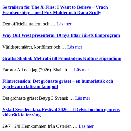
Ystad
Sweden
Se trailern för The X-Files: I Want to Believe – Vrach
Jazz
Frankenshtey – med Fox Mulder och Dana Scully
Festival
2026
om
Den officiella trailern och …
Läs mer
–
Se
II
trailern
Way Out West presenterar 19 nya titlar i årets filmprogram
Internatione
för
storheter
The
om
Världspremiärer, kortfilmer och …
Läs mer
och
X-
Way
samarbeten
Files:
Out
Grattis Shahab Mehrabi till Filmstadens Kulturs stipendium
I
West
Want
presenterar
om
Farbror Ali och jag (2026). Shahab …
Läs mer
to
19
Grattis
Believe
nya
Shahab
Filmrecension: Det grönaste gräset – en humoristisk och
–
titlar
Mehrabi
hjärtevarm lättsam kompott
Vrach
i
till
Frankenshtey
årets
Filmstadens
–
om
Det grönaste gräset Betyg 3 Svensk …
Läs mer
filmprogram
Kulturs
med
Filmrecension:
stipendium
Fox
Det
Ystad Sweden Jazz Festival 2026 – I Delvis bortom genrens
Mulder
grönaste
vidsträckta terräng
och
gräset
Dana
–
om
29/7 - 2/8 Hemkommen från Österlen …
Läs mer
Scully
en