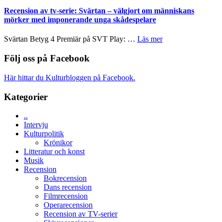
–
börjar
Recension av tv-serie: Svärtan – välgjort om människans
rolig
valet
mörker med imponerande unga skådespelare
och
synas
spännande
i
om
Svärtan Betyg 4 Premiär på SVT Play: …
Läs mer
med
tv4
Recension
en
med
av
Följ oss på Facebook
Jackie
Vem
tv-
Chan
kan
serie:
i
Här hittar du Kulturbloggen på Facebook.
styra
Svärtan
storform
Mauri?
–
Kategorier
välgjort
om
..
människans
Intervju
mörker
Kulturpolitik
med
Krönikor
imponerande
Litteratur och konst
unga
Musik
skådespelare
Recension
Bokrecension
Dans recension
Filmrecension
Operarecension
Recension av TV-serier