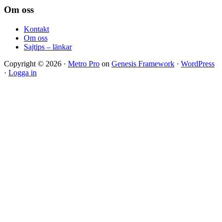
Footer
Om oss
Kontakt
Om oss
Sajtips – länkar
Copyright © 2026 ·
Metro Pro
on
Genesis Framework
·
WordPress
·
Logga in