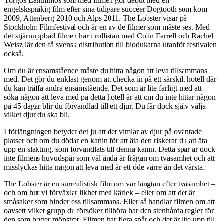
Yorgos Lanthimos som med filmen gör debut med en
engelskspråkig film efter sina tidigare succéer Dogtooth som kom
2009, Attenberg 2010 och Alps 2011. The Lobster visar på
Stockholm Filmfestival och är en av de filmer som måste ses. Med
det stjärnuppbåd filmen har i rollistan med Colin Farrell och Rachel
Weisz lär den få svensk distribution till biodukarna utanför festivalen
också.
Om du är ensamstående måste du hitta någon att leva tillsammans
med. Det gör du enklast genom att checka in på ett särskilt hotell där
du kan träffa andra ensamstående. Det som är lite farligt med att
söka någon att leva med på detta hotell är att om du inte hittar någon
på 45 dagar blir du förvandlad till ett djur. Du får dock själv välja
vilket djur du ska bli.
I förlängningen betyder det ju att det vimlar av djur på oväntade
platser och om du dödar en kanin för att äta den riskerar du att äta
upp en släkting, som förvandlats till denna kanin. Detta spär är dock
inte filmens huvudspår som väl ändå är frågan om tvåsamhet och att
misslyckas hitta någon att leva med är ett öde värre än det värsta.
The Lobster är en surrealistisk film om vår längtan efter tvåsamhet –
och om hur vi förväxlar likhet med kärlek – eller om att det är
småsaker som binder oss tillsammans. Eller så handlar filmen om att
oavsett vilket grupp du försöker tillhöra har den stenhårda regler för
den som bryter mönstret. Filmen har flera spår och det är lite upp till