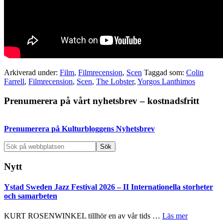
Arkiverad under:
Film
,
Filmrecension
,
Scen
Taggad som:
Colin
Farrell
,
Filmrecension
,
Scen
,
The Lobster
,
Yorgos Lanthimos
Primärt
Prenumerera på vårt nyhetsbrev – kostnadsfritt
sidofält
Prenumerera på Kulturbloggens Nyhetsbrev
Sök
på
webbplatsen
Nytt
Ystad Sweden Jazz Festival 2026 – II Internationella storheter
och samarbeten
om
KURT ROSENWINKEL tillhör en av vår tids …
Läs mer