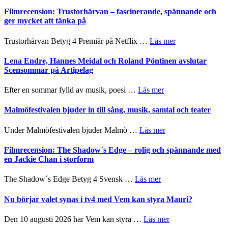
Ystad
humoristisk
Sweden
Filmrecension: Trustorhärvan – fascinerande, spännande och
och
Jazz
ger mycket att tänka på
hjärtevarm
Festival
lättsam
2026
om
Trustorhärvan Betyg 4 Premiär på Netflix …
Läs mer
kompott
–
Filmrecension:
I
Trustorhärvan
Lena Endre, Hannes Meidal och Roland Pöntinen avslutar
Delvis
–
Scensommar på Artipelag
bortom
fascinerande,
genrens
spännande
om
Efter en sommar fylld av musik, poesi …
Läs mer
vidsträckta
och
Lena
terräng
ger
Endre,
Malmöfestivalen bjuder in till sång, musik, samtal och teater
mycket
Hannes
att
Meidal
om
Under Malmöfestivalen bjuder Malmö …
Läs mer
tänka
och
Malmöfestivalen
på
Roland
bjuder
Filmrecension: The Shadow´s Edge – rolig och spännande med
Pöntinen
in
en Jackie Chan i storform
avslutar
till
Scensommar
sång,
om
The Shadow´s Edge Betyg 4 Svensk …
Läs mer
på
musik,
Filmrecension:
Artipelag
samtal
The
Nu börjar valet synas i tv4 med Vem kan styra Mauri?
och
Shadow
teater
´s
om
Den 10 augusti 2026 har Vem kan styra …
Läs mer
Edge
Nu