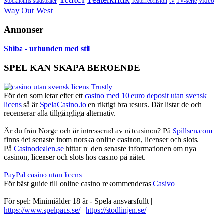
Video
Stockholms stadsteater
tv
Teaterrecension
TV-serie
Way Out West
Annonser
Shiba - urhunden med stil
SPEL KAN SKAPA BEROENDE
För den som letar efter ett
casino med 10 euro deposit utan svensk
licens
så är
SpelaCasino.io
en riktigt bra resurs. Där listar de och
recenserar alla tillgängliga alternativ.
Är du från Norge och är intresserad av nätcasinon? På
Spillsen.com
finns det senaste inom norska online casinon, licenser och slots.
På
Casinodealen.se
hittar ni den senaste informationen om nya
casinon, licenser och slots hos casino på nätet.
PayPal casino utan licens
För bäst guide till online casino rekommenderas
Casivo
För spel: Minimiålder 18 år - Spela ansvarsfullt |
https://www.spelpaus.se/
|
https://stodlinjen.se/