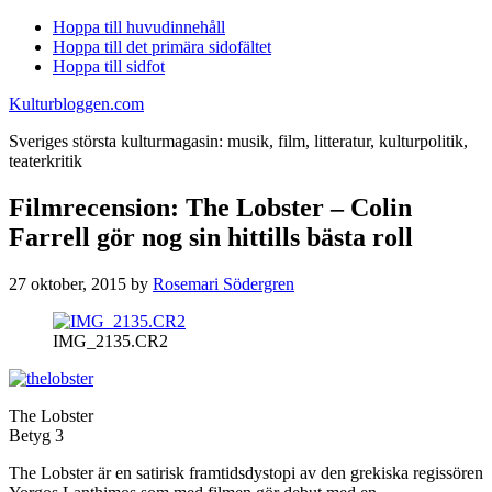
Hoppa till huvudinnehåll
Hoppa till det primära sidofältet
Hoppa till sidfot
Kulturbloggen.com
Sveriges största kulturmagasin: musik, film, litteratur, kulturpolitik,
teaterkritik
Filmrecension: The Lobster – Colin
Farrell gör nog sin hittills bästa roll
27 oktober, 2015
by
Rosemari Södergren
IMG_2135.CR2
The Lobster
Betyg 3
The Lobster är en satirisk framtidsdystopi av den grekiska regissören