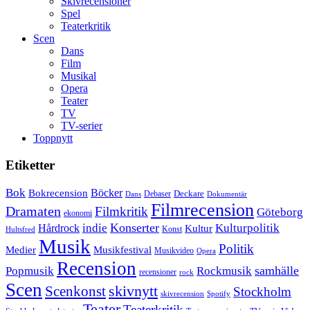
Skivrecensioner
Spel
Teaterkritik
Scen
Dans
Film
Musikal
Opera
Teater
TV
TV-serier
Toppnytt
Etiketter
Bok
Bokrecension
Böcker
Deckare
Debaser
Dokumentär
Dans
Filmrecension
Dramaten
Filmkritik
Göteborg
ekonomi
Konserter
Hårdrock
indie
Kulturpolitik
Kultur
Konst
Hultsfred
Musik
Politik
Musikfestival
Medier
Musikvideo
Opera
Recension
samhälle
Popmusik
Rockmusik
recensioner
rock
Scen
skivnytt
Scenkonst
Stockholm
skivrecension
Spotify
Teater
Teaterkritik