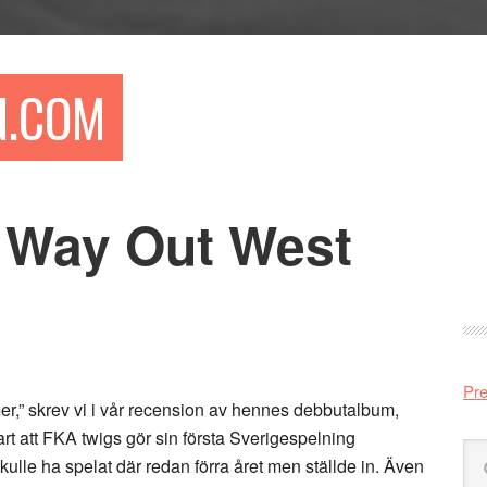
N.COM
l Way Out West
Pr
si
Pre
er,” skrev vi i vår recension av hennes debbutalbum,
lart att FKA twigs gör sin första Sverigespelning
Sö
lle ha spelat där redan förra året men ställde in. Även
på