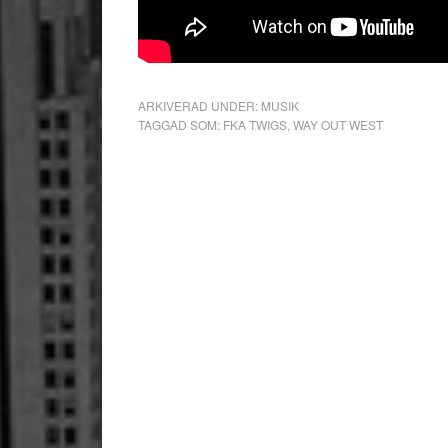
ARKIVERAD UNDER:
MUSIK
TAGGAD SOM:
FKA TWIGS
,
WAY OUT WEST