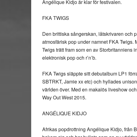
Angélique Kidjo är klar för festivalen.
FKA TWIGS
Den brittiska sångerskan, låtskrivaren och
atmosfärisk pop under namnet FKA Twigs. Me
Twigs trätt fram som en av Storbritanniens in
elektronisk pop och r’n’b.
FKA Twigs släppte sitt debutalbum LP1 förr
SBTRKT, Jamie xx etc) och hyllades unison
världen över. Med en makalös liveshow och 
Way Out West 2015.
ANGÉLIQUE KIDJO
Afrikas popdrottning Angélique Kidjo, från B