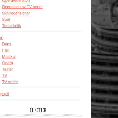
Operarecension
Recension av TV-serier
Skivrecensioner
Spel
Teaterkritik
en
Dans
Film
Musikal
Opera
Teater
TV
TV-serier
pnytt
ETIKETTER