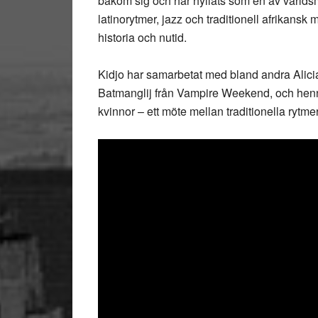
bakom sig och har hyllats som en av världsm
latinorytmer, jazz och traditionell afrikansk
historia och nutid.
Kidjo har samarbetat med bland andra Alici
Batmanglij från Vampire Weekend, och henne
kvinnor – ett möte mellan traditionella rytm