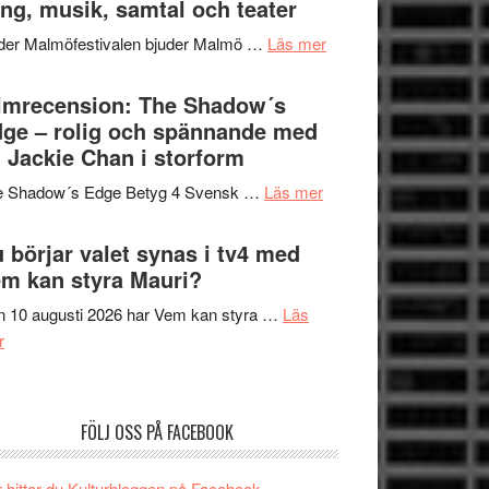
ng, musik, samtal och teater
att
Meidal
tänka
om
der Malmöfestivalen bjuder Malmö …
Läs mer
och
på
Malmöfestivalen
Roland
bjuder
lmrecension: The Shadow´s
Pöntinen
in
ge – rolig och spännande med
avslutar
till
 Jackie Chan i storform
Scensommar
sång,
på
om
e Shadow´s Edge Betyg 4 Svensk …
Läs mer
musik,
Artipelag
Filmrecension:
samtal
The
 börjar valet synas i tv4 med
och
Shadow
m kan styra Mauri?
teater
´s
 10 augusti 2026 har Vem kan styra …
Läs
Edge
om
r
–
Nu
rolig
börjar
och
valet
spännande
FÖLJ OSS PÅ FACEBOOK
synas
med
i
en
 hittar du Kulturbloggen på Facebook.