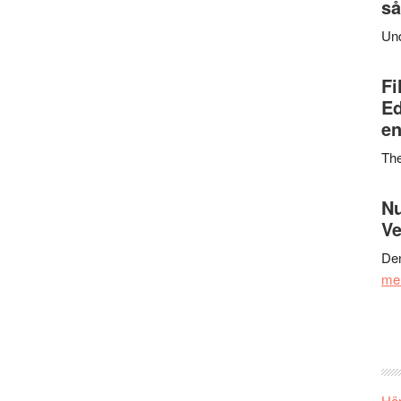
så
Un
Fi
Ed
en
Th
Nu
Ve
Den
me
Här