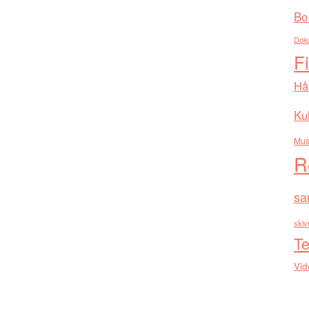
Bo
Dok
F
Hå
Kul
Mus
R
sa
skiv
Te
Vid