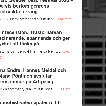
och
grönaste
Delvis bortom genrens
Dana
gräset
dsträckta terräng
Scully
–
om
/7 - 2/8 Hemkommen från Österlen …
Läs mer
en
Ystad
humoristisk
Sweden
lmrecension: Trustorhärvan –
och
Jazz
scinerande, spännande och ger
hjärtevarm
Festival
cket att tänka på
lättsam
2026
kompott
storhärvan Betyg 4 Premiär på Netflix …
Läs
–
om
r
I
Filmrecension:
Delvis
Trustorhärvan
na Endre, Hannes Meidal och
bortom
–
land Pöntinen avslutar
genrens
fascinerande,
ensommar på Artipelag
vidsträckta
spännande
terräng
om
er en sommar fylld av musik, poesi …
Läs mer
och
Lena
ger
Endre,
lmöfestivalen bjuder in till
mycket
Hannes