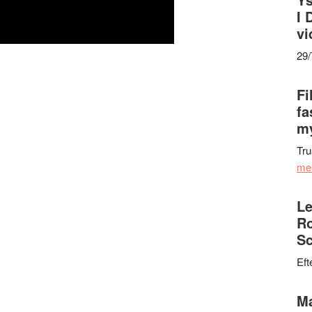
I 
vi
29
Fi
fa
my
Tru
me
Le
Ro
Sc
Eft
Ma