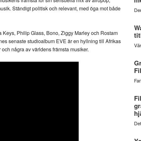
usikens främsta för sin sensuella mix av afropop,
 musik. Ständigt politisk och relevant, med öga mot både
Den
Wa
a Keys, Philip Glass, Bono, Ziggy Marley och Rostam
ti
s senaste studioalbum EVE är en hyllning till Afrikas
Vär
er och några av världens främsta musiker.
Gr
Fi
Far
Fi
gr
hj
Det
Ys