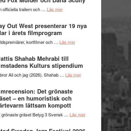
2026
kväll
om
 officiella trailern och …
Läs mer
–
Se
II
trailern
y Out West presenterar 19 nya
Internationella
för
tlar i årets filmprogram
storheter
The
och
om
ldspremiärer, kortfilmer och …
Läs mer
X-
samarbeten
Way
Files:
Out
attis Shahab Mehrabi till
I
West
lmstadens Kulturs stipendium
Want
presenterar
to
om
bror Ali och jag (2026). Shahab …
Läs mer
19
Believe
Grattis
nya
–
Shahab
lmrecension: Det grönaste
titlar
Vrach
Mehrabi
äset – en humoristisk och
i
Frankenshtey
till
ärtevarm lättsam kompott
årets
–
Filmstadens
filmprogram
med
om
 grönaste gräset Betyg 3 Svensk …
Läs mer
Kulturs
Fox
Filmrecension:
stipendium
Mulder
Det
tad Sweden Jazz Festival 2026 –