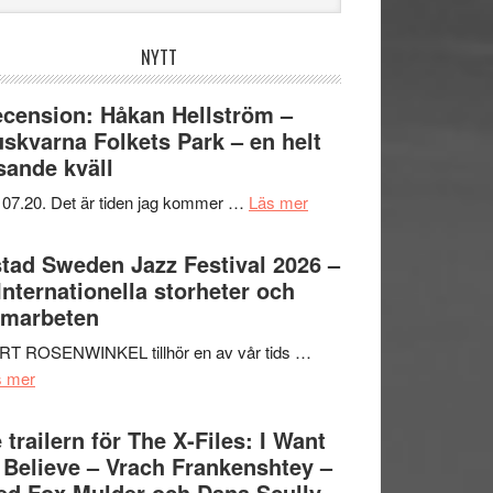
bplatsen
NYTT
cension: Håkan Hellström –
skvarna Folkets Park – en helt
sande kväll
om
 07.20. Det är tiden jag kommer …
Läs mer
Recension:
Håkan
tad Sweden Jazz Festival 2026 –
Hellström
 Internationella storheter och
–
amarbeten
Huskvarna
RT ROSENWINKEL tillhör en av vår tids …
Folkets
om
s mer
Park
Ystad
–
Sweden
 trailern för The X-Files: I Want
en
Jazz
 Believe – Vrach Frankenshtey –
helt
Festival
d Fox Mulder och Dana Scully
lysande