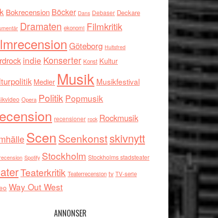
k
Böcker
Bokrecension
Deckare
Debaser
Dans
Dramaten
Filmkritik
umentär
ekonomi
ilmrecension
Göteborg
Hultsfred
indie
Konserter
rdrock
Kultur
Konst
Musik
turpolitik
Musikfestival
Medier
Politik
Popmusik
ikvideo
Opera
ecension
Rockmusik
recensioner
rock
Scen
skivnytt
Scenkonst
mhälle
Stockholm
Stockholms stadsteater
recension
Spotify
ater
Teaterkritik
tv
Teaterrecension
TV-serie
Way Out West
eo
ANNONSER