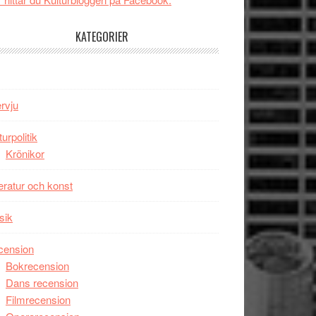
tv4
Jackie
med
Chan
KATEGORIER
Vem
i
kan
storform
styra
Mauri?
ervju
turpolitik
Krönikor
teratur och konst
sik
cension
Bokrecension
Dans recension
Filmrecension