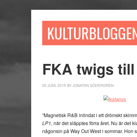
Hoppa
Hoppa
Hoppa
till
till
till
huvudinnehåll
det
sidfot
KULTURBLOGGE
primära
sidofältet
FKA twigs til
30 JUNI, 2015
BY
JONATAN SÖDERGREN
”Magnetisk R&B inlindat i ett drömskt skimm
LP1
, när det släpptes förra året. Nu är det k
någonsin på Way Out West i sommar. Hon sku