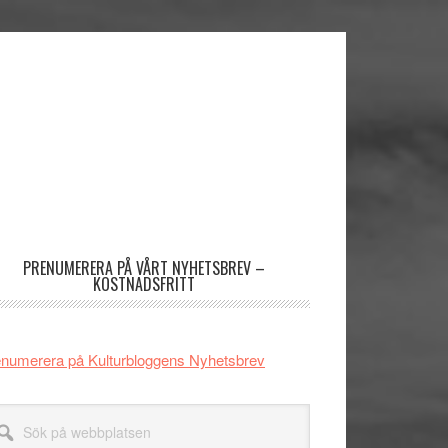
imärt
dofält
PRENUMERERA PÅ VÅRT NYHETSBREV –
KOSTNADSFRITT
numerera på Kulturbloggens Nyhetsbrev
k