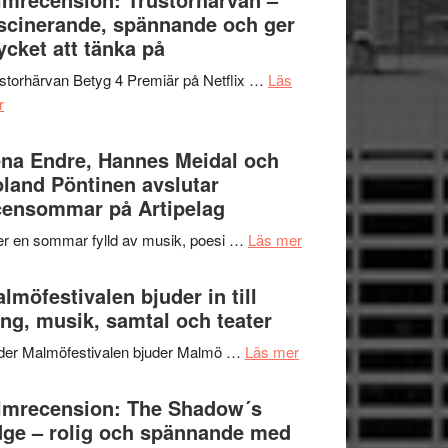
Jazz
scinerande, spännande och ger
hjärtevarm
Festival
cket att tänka på
lättsam
2026
kompott
storhärvan Betyg 4 Premiär på Netflix …
Läs
–
om
r
I
Filmrecension:
Delvis
Trustorhärvan
na Endre, Hannes Meidal och
bortom
–
land Pöntinen avslutar
genrens
fascinerande,
ensommar på Artipelag
vidsträckta
spännande
terräng
om
er en sommar fylld av musik, poesi …
Läs mer
och
Lena
ger
Endre,
lmöfestivalen bjuder in till
mycket
Hannes
ng, musik, samtal och teater
att
Meidal
tänka
om
der Malmöfestivalen bjuder Malmö …
Läs mer
och
på
Malmöfestivalen
Roland
bjuder
lmrecension: The Shadow´s
Pöntinen
in
ge – rolig och spännande med
avslutar
till