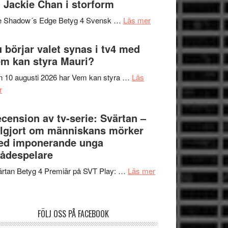
 Jackie Chan i storform
Scensommar
sång,
på
om
e Shadow´s Edge Betyg 4 Svensk …
Läs mer
musik,
Artipelag
Filmrecension:
samtal
The
 börjar valet synas i tv4 med
och
Shadow
m kan styra Mauri?
teater
´s
 10 augusti 2026 har Vem kan styra …
Läs
Edge
om
r
–
Nu
rolig
börjar
cension av tv-serie: Svärtan –
och
valet
lgjort om människans mörker
spännande
synas
ed imponerande unga
med
i
ådespelare
en
tv4
Jackie
om
rtan Betyg 4 Premiär på SVT Play: …
Läs mer
med
Chan
Recension
Vem
i
av
kan
storform
tv-
styra
FÖLJ OSS PÅ FACEBOOK
serie:
Mauri?