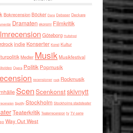
k
Böcker
Bokrecension
Deckare
Debaser
Dans
Dramaten
Filmkritik
umentär
ekonomi
ilmrecension
Göteborg
Hultsfred
indie
Konserter
rdrock
Kultur
Konst
Musik
turpolitik
Musikfestival
Medier
Politik
Popmusik
ikvideo
Opera
ecension
Rockmusik
recensioner
rock
Scen
skivnytt
Scenkonst
mhälle
Stockholm
Stockholms stadsteater
recension
Spotify
ater
Teaterkritik
tv
Teaterrecension
TV-serie
Way Out West
eo