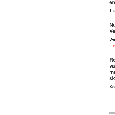
en
Th
Nu
Ve
Den
me
Re
vä
m
sk
Svä