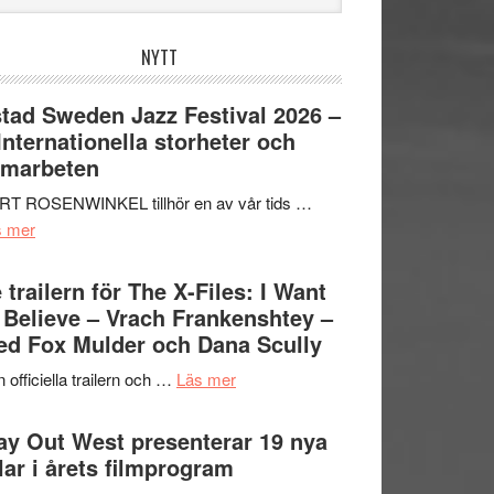
bplatsen
NYTT
tad Sweden Jazz Festival 2026 –
 Internationella storheter och
amarbeten
RT ROSENWINKEL tillhör en av vår tids …
om
s mer
Ystad
Sweden
 trailern för The X-Files: I Want
Jazz
 Believe – Vrach Frankenshtey –
Festival
d Fox Mulder och Dana Scully
2026
om
 officiella trailern och …
Läs mer
–
Se
II
trailern
y Out West presenterar 19 nya
Internationella
för
tlar i årets filmprogram
storheter
The
och