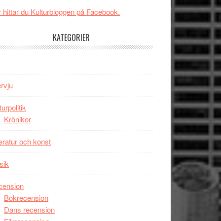
Svärtan
 hittar du Kulturbloggen på Facebook.
–
välgjort
KATEGORIER
om
människans
mörker
med
ervju
imponerande
unga
turpolitik
skådespelare
Krönikor
teratur och konst
sik
cension
Bokrecension
Dans recension