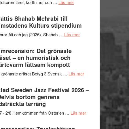
om
ldspremiärer, kortfilmer och …
Läs mer
X-
samarbeten
Way
Files:
Out
attis Shahab Mehrabi till
I
West
lmstadens Kulturs stipendium
Want
presenterar
to
om
bror Ali och jag (2026). Shahab …
Läs mer
19
Believe
Grattis
nya
–
Shahab
lmrecension: Det grönaste
titlar
Vrach
Mehrabi
äset – en humoristisk och
i
Frankenshtey
till
ärtevarm lättsam kompott
årets
–
Filmstadens
filmprogram
med
om
 grönaste gräset Betyg 3 Svensk …
Läs mer
Kulturs
Fox
Filmrecension:
stipendium
Mulder
Det
tad Sweden Jazz Festival 2026 –
och
grönaste
Delvis bortom genrens
Dana
gräset
dsträckta terräng
Scully
–
om
/7 - 2/8 Hemkommen från Österlen …
Läs mer
en
Ystad
humoristisk
Sweden
lmrecension: Trustorhärvan –
och