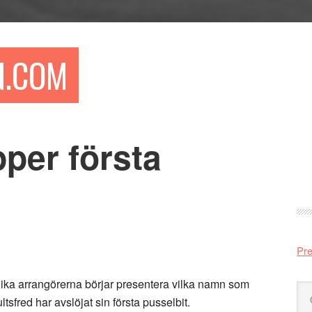
N.COM
pper första
Pr
si
Pre
olika arrangörerna börjar presentera vilka namn som
Sö
sfred har avslöjat sin första pusselbit.
på