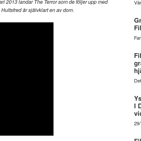
uari 2013 landar The Terror som de följer upp med
Vär
 Hultsfred är självklart en av dom.
Gr
Fi
Far
Fi
gr
hj
Det
Ys
I 
vi
29
Fi