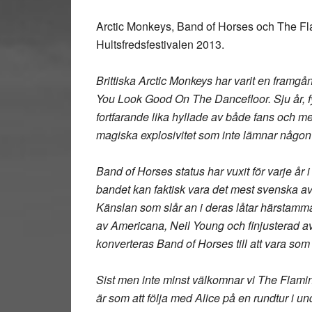
Arctic Monkeys, Band of Horses och The Flam
Hultsfredsfestivalen 2013.
Brittiska
Arctic Monkeys
har varit en framgå
You Look Good On The Dancefloor. Sju år, f
fortfarande lika hyllade av både fans och me
magiska explosivitet som inte lämnar någon
Band of Horses
status har vuxit för varje år
bandet kan faktisk vara det mest svenska a
Känslan som slår an i deras låtar härstamm
av Americana, Neil Young och finjusterad 
konverteras Band of Horses till att vara so
Sist men inte minst välkomnar vi
The Flamin
är som att följa med Alice på en rundtur i u