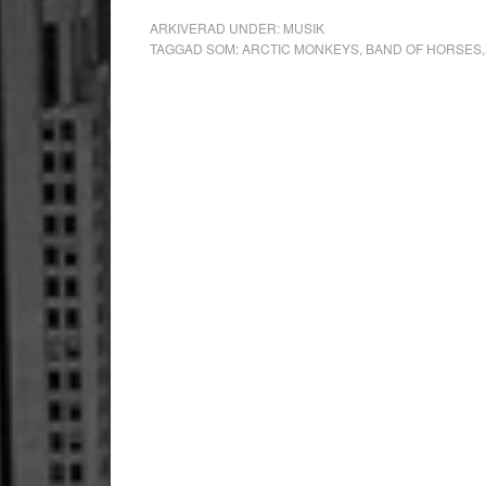
ARKIVERAD UNDER:
MUSIK
TAGGAD SOM:
ARCTIC MONKEYS
,
BAND OF HORSES