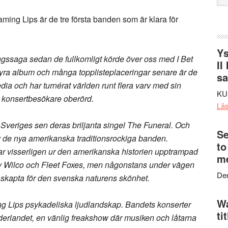
web
ing Lips är de tre första banden som är klara för
Ys
ngssaga sedan de fullkomligt körde över oss med I Bet
II
yra album och många topplisteplaceringar senare är de
s
dia och har turnérat världen runt flera varv med sin
KU
 konsertbesökare oberörd.
Lä
 i Sveriges sen deras briljanta singel The Funeral. Och
Se
v de nya amerikanska traditionsrockiga banden.
to
ar visserligen ur den amerikanska historien upptrampad
me
av Wilco och Fleet Foxes, men någonstans under vägen
Den
m skapta för den svenska naturens skönhet.
Wa
g Lips
psykadeliska ljudlandskap. Bandets konserter
ti
nderlandet, en vänlig freakshow där musiken och låtarna