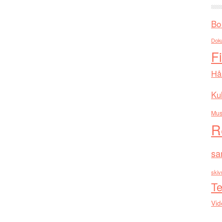
Bo
Dok
F
Hå
Kul
Mus
R
sa
skiv
Te
Vid