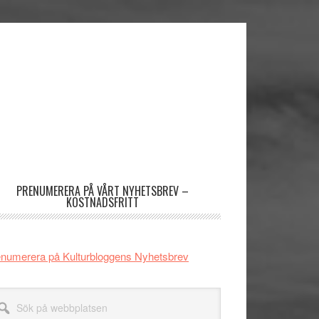
imärt
dofält
PRENUMERERA PÅ VÅRT NYHETSBREV –
KOSTNADSFRITT
numerera på Kulturbloggens Nyhetsbrev
k