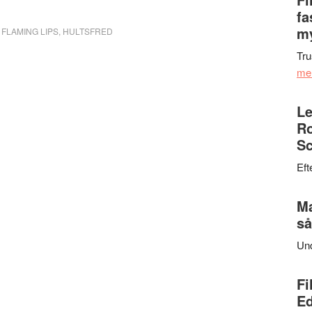
fa
my
,
FLAMING LIPS
,
HULTSFRED
Tru
me
Le
Ro
Sc
Eft
Ma
så
Un
Fi
Ed