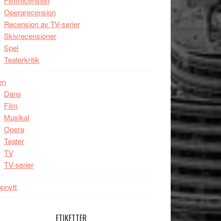
Filmrecension
Operarecension
Recension av TV-serier
Skivrecensioner
Spel
Teaterkritik
en
Dans
Film
Musikal
Opera
Teater
TV
TV-serier
pnytt
ETIKETTER