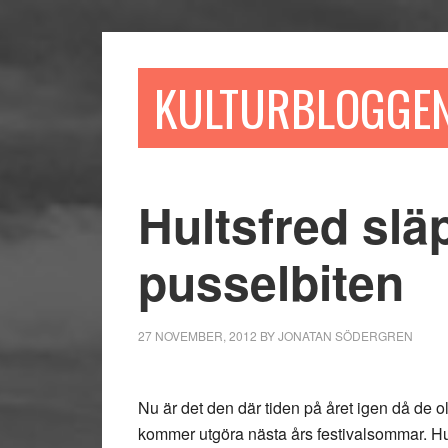
Hoppa
Hoppa
Hoppa
till
till
till
huvudinnehåll
det
sidfot
KULTURBLOGGE
primära
sidofältet
Hultsfred slä
pusselbiten
27 NOVEMBER, 2012
BY
JONATAN SÖDERGREN
Nu är det den där tiden på året igen då de 
kommer utgöra nästa års festivalsommar. Hult