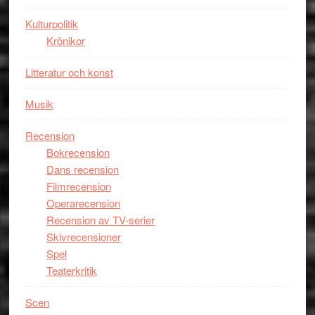
Man
Kulturpolitik
filmen
Krönikor
någonsin
Litteratur och konst
Musik
Recension
Bokrecension
Dans recension
Filmrecension
Operarecension
Recension av TV-serier
Skivrecensioner
Spel
Teaterkritik
Scen