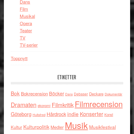
Dans
Film
Musikal
Opera
Teater
TV
TV-serier
Toppnytt
ETIKETTER
Bok
Böcker
Bokrecension
Deckare
Debaser
Dokumentär
Dans
Filmrecension
Dramaten
Filmkritik
ekonomi
indie
Konserter
Göteborg
Hårdrock
Konst
Hultsfred
Musik
Kulturpolitik
Musikfestival
Kultur
Medier