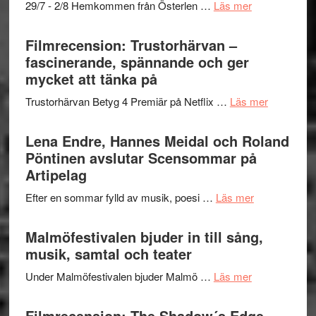
om
29/7 - 2/8 Hemkommen från Österlen …
Läs mer
en
Ystad
humoristisk
Sweden
Filmrecension: Trustorhärvan –
och
Jazz
fascinerande, spännande och ger
hjärtevarm
Festival
mycket att tänka på
lättsam
2026
kompott
om
Trustorhärvan Betyg 4 Premiär på Netflix …
Läs mer
–
Filmrecens
I
Trustorhä
Lena Endre, Hannes Meidal och Roland
Delvis
–
Pöntinen avslutar Scensommar på
bortom
fascineran
Artipelag
genrens
spännand
vidsträckta
om
Efter en sommar fylld av musik, poesi …
Läs mer
och
terräng
Lena
ger
Endre,
Malmöfestivalen bjuder in till sång,
mycket
Hannes
musik, samtal och teater
att
Meidal
tänka
om
Under Malmöfestivalen bjuder Malmö …
Läs mer
och
på
Malmöfestiva
Roland
bjuder
Filmrecension: The Shadow´s Edge –
Pöntinen