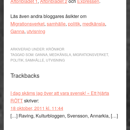
Aftonbladet 1
,
Aftonbladet 2
och
Expressen
.
Läs även andra bloggares åsikter om
Migrationsverket
,
samhälle
,
politik
,
medkänsla
,
Ganna
,
utvisning
ARKIVERAD UNDER:
KRÖNIKOR
TAGGAD SOM:
GANNA
,
MEDKÄNSLA
,
MIGRATIONSVERKET
,
POLITIK
,
SAMHÄLLE
,
UTVISNING
Läsarkommentarer
Trackbacks
I dag skäms jag över att vara svensk! « Ett hjärta
RÖTT
skriver:
18 oktober, 2011 kl. 11:44
[…] Raving, Kulturbloggen, Svensson, Annarkia, […]