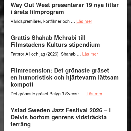
Way Out West presenterar 19 nya titlar
i årets filmprogram
om
Världspremiärer, kortfilmer och …
Läs mer
Way
Out
Grattis Shahab Mehrabi till
West
Filmstadens Kulturs stipendium
presenterar
om
Farbror Ali och jag (2026). Shahab …
Läs mer
19
Grattis
nya
Shahab
Filmrecension: Det grönaste gräset –
titlar
Mehrabi
en humoristisk och hjärtevarm lättsam
i
till
kompott
årets
Filmstadens
filmprogram
om
Det grönaste gräset Betyg 3 Svensk …
Läs mer
Kulturs
Filmrecension:
stipendium
Det
Ystad Sweden Jazz Festival 2026 – I
grönaste
Delvis bortom genrens vidsträckta
gräset
terräng
–