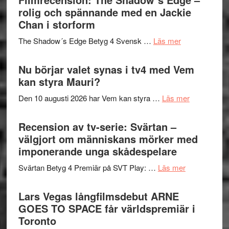
in
rolig och spännande med en Jackie
avslutar
till
Chan i storform
Scensommar
sång,
på
om
The Shadow´s Edge Betyg 4 Svensk …
Läs mer
musik,
Artipelag
Filmrecension
samtal
The
Nu börjar valet synas i tv4 med Vem
och
Shadow
kan styra Mauri?
teater
´s
om
Den 10 augusti 2026 har Vem kan styra …
Läs mer
Edge
Nu
–
börjar
Recension av tv-serie: Svärtan –
rolig
valet
välgjort om människans mörker med
och
synas
imponerande unga skådespelare
spännande
i
med
om
Svärtan Betyg 4 Premiär på SVT Play: …
Läs mer
tv4
en
Recension
med
Jackie
av
Lars Vegas långfilmsdebut ARNE
Vem
Chan
tv-
GOES TO SPACE får världspremiär i
kan
i
serie:
Toronto
styra
storform
Svärtan