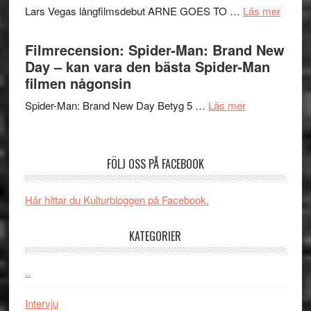
Mauri?
om
Lars Vegas långfilmsdebut ARNE GOES TO …
Läs mer
–
Lars
välgjort
Vegas
Filmrecension: Spider-Man: Brand New
om
långfi
Day – kan vara den bästa Spider-Man
människans
ARNE
filmen någonsin
mörker
GOES
med
om
Spider-Man: Brand New Day Betyg 5 …
Läs mer
TO
imponerande
Filmrecension
SPAC
unga
Spider-
får
skådespelar
Man:
världs
FÖLJ OSS PÅ FACEBOOK
Brand
i
New
Toront
Här hittar du Kulturbloggen på Facebook.
Day
–
KATEGORIER
kan
vara
den
..
bästa
Intervju
Spider-