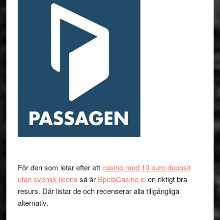
För den som letar efter ett
casino med 10 euro deposit
utan svensk licens
så är
SpelaCasino.io
en riktigt bra
resurs. Där listar de och recenserar alla tillgängliga
alternativ.