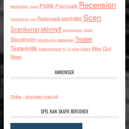
Recension
Politik
Popmusik
Musikvideo
Opera
Scen
samhälle
Rockmusik
recensioner
rock
skivnytt
Scenkonst
skivrecension
Spotify
Teater
Stockholm
Stockholms stadsteater
Teaterkritik
Way Out
tv
Video
Teaterrecension
TV-serie
West
ANNONSER
Shiba - urhunden med stil
SPEL KAN SKAPA BEROENDE