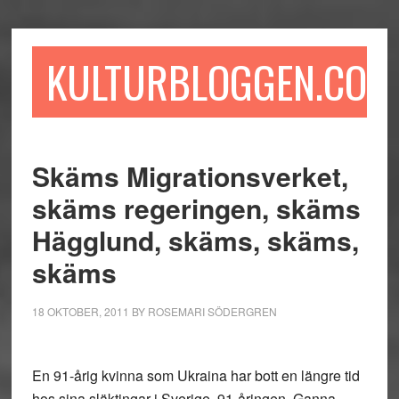
Hoppa
Hoppa
Hoppa
till
till
till
huvudinnehåll
det
sidfot
KULTURBLOGGEN.COM
primära
sidofältet
Skäms Migrationsverket,
skäms regeringen, skäms
Hägglund, skäms, skäms,
skäms
18 OKTOBER, 2011
BY
ROSEMARI SÖDERGREN
En 91-årig kvinna som Ukraina har bott en längre tid
hos sina släktingar i Sverige. 91-åringen, Ganna