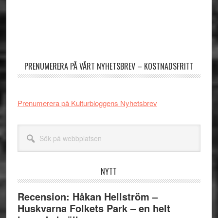
Primärt
sidofält
PRENUMERERA PÅ VÅRT NYHETSBREV – KOSTNADSFRITT
Prenumerera på Kulturbloggens Nyhetsbrev
Sök
på
webbplatsen
NYTT
Recension: Håkan Hellström –
Huskvarna Folkets Park – en helt