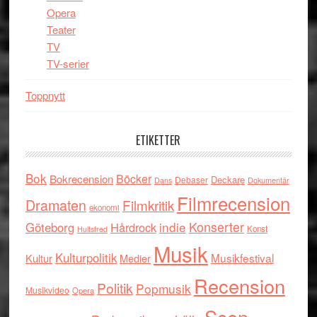
Opera
Teater
TV
TV-serier
Toppnytt
ETIKETTER
Bok
Böcker
Bokrecension
Deckare
Debaser
Dokumentär
Dans
Filmrecension
Dramaten
Filmkritik
ekonomi
indie
Konserter
Göteborg
Hårdrock
Konst
Hultsfred
Musik
Kulturpolitik
Musikfestival
Kultur
Medier
Recension
Politik
Popmusik
Musikvideo
Opera
Scen