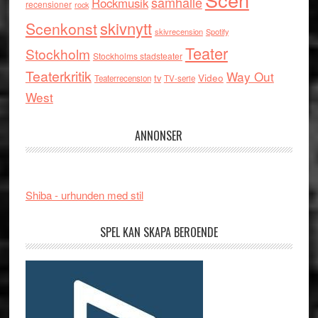
samhälle
Rockmusik
recensioner
rock
skivnytt
Scenkonst
skivrecension
Spotify
Teater
Stockholm
Stockholms stadsteater
Teaterkritik
Way Out
tv
Video
Teaterrecension
TV-serie
West
ANNONSER
Shiba - urhunden med stil
SPEL KAN SKAPA BEROENDE