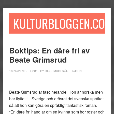
Hoppa
Hoppa
Hoppa
till
till
till
huvudinnehåll
det
sidfot
KULTURBLOGGEN.COM
primära
sidofältet
Boktips: En dåre fri av
Beate Grimsrud
18 NOVEMBER, 2010
BY
ROSEMARI SÖDERGREN
Beate Grimsrud är fascinerande. Hon är norska men
har flyttat till Sverige och erövrat det svenska språket
så att hon kan göra en språkligt fantastisk roman.
”En dåre fri” handlar om en kvinna som hör röster och