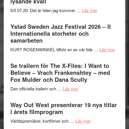
lysande kväll
om
5/5 07.20. Det är tiden jag kommer …
Läs mer
Recension:
Håkan
Ystad Sweden Jazz Festival 2026 – II
Hellström
Internationella storheter och
–
samarbeten
Huskvarna
om
KURT ROSENWINKEL tillhör en av vår tids …
Läs mer
Folkets
Ystad
Park
Swede
Se trailern för The X-Files: I Want to
–
Jazz
Believe – Vrach Frankenshtey – med
en
Festiva
Fox Mulder och Dana Scully
helt
2026
lysande
om
Den officiella trailern och …
Läs mer
–
kväll
Se
II
trailern
Way Out West presenterar 19 nya titlar
Internat
för
i årets filmprogram
storhet
The
och
om
Världspremiärer, kortfilmer och …
Läs mer
X-
samarb
Way