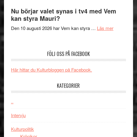
Filmrecension
samtal
The
Nu börjar valet synas i tv4 med Vem
och
Shadow
kan styra Mauri?
teater
´s
om
Den 10 augusti 2026 har Vem kan styra …
Läs mer
Edge
Nu
–
börjar
rolig
valet
och
FÖLJ OSS PÅ FACEBOOK
synas
spännande
i
med
Här hittar du Kulturbloggen på Facebook.
tv4
en
med
Jackie
KATEGORIER
Vem
Chan
kan
i
styra
..
storform
Mauri?
Intervju
Kulturpolitik
Krönikor