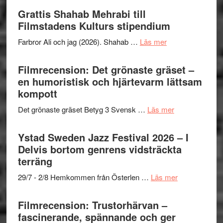
Files:
Out
Grattis Shahab Mehrabi till
I
West
Filmstadens Kulturs stipendium
Want
presenterar
to
om
Farbror Ali och jag (2026). Shahab …
Läs mer
19
Believe
Grattis
nya
–
Shahab
Filmrecension: Det grönaste gräset –
titlar
Vrach
Mehrabi
en humoristisk och hjärtevarm lättsam
i
Frankenshtey
till
kompott
årets
–
Filmstadens
filmprogram
med
om
Det grönaste gräset Betyg 3 Svensk …
Läs mer
Kulturs
Fox
Filmrecension:
stipendium
Mulder
Det
Ystad Sweden Jazz Festival 2026 – I
och
grönaste
Delvis bortom genrens vidsträckta
Dana
gräset
terräng
Scully
–
om
29/7 - 2/8 Hemkommen från Österlen …
Läs mer
en
Ystad
humoristisk
Sweden
Filmrecension: Trustorhärvan –
och
Jazz
fascinerande, spännande och ger
hjärtevarm