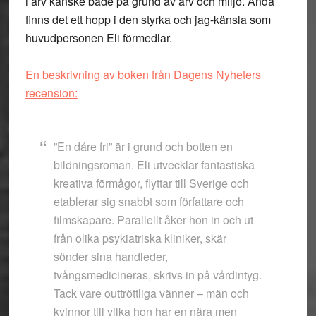
i arv kanske både på grund av arv och miljö. Ändå
finns det ett hopp i den styrka och jag-känsla som
huvudpersonen Eli förmedlar.
En beskrivning av boken från Dagens Nyheters
recension:
”En dåre fri” är i grund och botten en
bildningsroman. Eli utvecklar fantastiska
kreativa förmågor, flyttar till Sverige och
etablerar sig snabbt som författare och
filmskapare. Parallellt åker hon in och ut
från olika psykiatriska kliniker, skär
sönder sina handleder,
tvångsmedicineras, skrivs in på vård­intyg.
Tack vare outtröttliga vänner – män och
kvinnor till vilka hon har en nära men