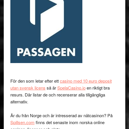
För den som letar efter ett
casino med 10 euro deposit
utan svensk licens
så är
SpelaCasino.io
en riktigt bra
resurs. Där listar de och recenserar alla tillgängliga
alternativ.
Är du från Norge och är intresserad av nätcasinon? På
Spillsen.com
finns det senaste inom norska online