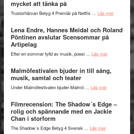
Festival
mycket att tänka på
lättsam
2026
kompott
om
Trustorhärvan Betyg 4 Premiär på Netflix …
Läs mer
–
Filmrecens
I
Trustorhä
Lena Endre, Hannes Meidal och Roland
Delvis
–
Pöntinen avslutar Scensommar på
bortom
fascineran
Artipelag
genrens
spännand
vidsträckta
om
Efter en sommar fylld av musik, poesi …
Läs mer
och
terräng
Lena
ger
Endre,
Malmöfestivalen bjuder in till sång,
mycket
Hannes
musik, samtal och teater
att
Meidal
tänka
om
Under Malmöfestivalen bjuder Malmö …
Läs mer
och
på
Malmöfestiva
Roland
bjuder
Filmrecension: The Shadow´s Edge –
Pöntinen
in
rolig och spännande med en Jackie
avslutar
till
Chan i storform
Scensommar
sång,
på
om
The Shadow´s Edge Betyg 4 Svensk …
Läs mer
musik,
Artipelag