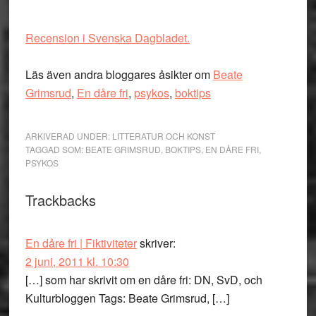
Recension i Svenska Dagbladet.
Läs även andra bloggares åsikter om
Beate
Grimsrud
,
En dåre fri
,
psykos
,
boktips
ARKIVERAD UNDER:
LITTERATUR OCH KONST
TAGGAD SOM:
BEATE GRIMSRUD
,
BOKTIPS
,
EN DÅRE FRI
,
PSYKOS
Läsarkommentarer
Trackbacks
En dåre fri | Fiktiviteter
skriver:
2 juni, 2011 kl. 10:30
[…] som har skrivit om en dåre fri: DN, SvD, och
Kulturbloggen Tags: Beate Grimsrud, […]