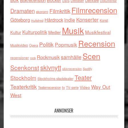
Böcker
Bokrecension
Deckare
Debaser
Dokumentär
Dans
Filmrecension
Dramaten
Filmkritik
ekonomi
indie
Konserter
Göteborg
Hårdrock
Konst
Hultsfred
Musik
Kulturpolitik
Musikfestival
Kultur
Medier
Recension
Politik
Popmusik
Musikvideo
Opera
Scen
samhälle
Rockmusik
recensioner
rock
skivnytt
Scenkonst
skivrecension
Spotify
Teater
Stockholm
Stockholms stadsteater
Teaterkritik
Way Out
tv
Video
Teaterrecension
TV-serie
West
ANNONSER