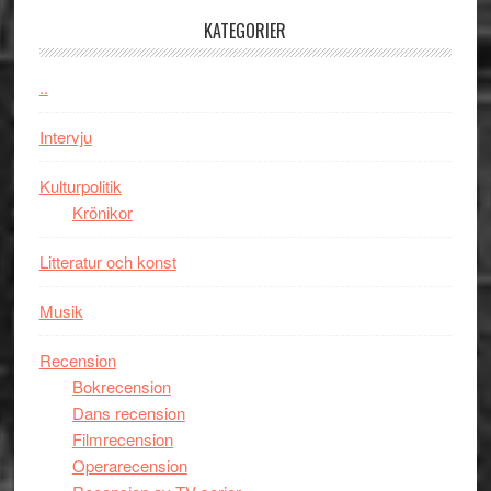
med
Jackie
KATEGORIER
Vem
Chan
kan
i
styra
..
storform
Mauri?
Intervju
Kulturpolitik
Krönikor
Litteratur och konst
Musik
Recension
Bokrecension
Dans recension
Filmrecension
Operarecension