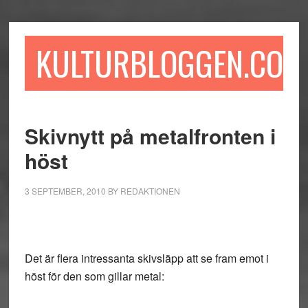
Hoppa
Hoppa
Hoppa
till
till
till
huvudinnehåll
det
sidfot
KULTURBLOGGEN.COM
primära
sidofältet
Skivnytt på metalfronten i
höst
3 SEPTEMBER, 2010
BY
REDAKTIONEN
Det är flera intressanta skivsläpp att se fram emot i
höst för den som gillar metal: