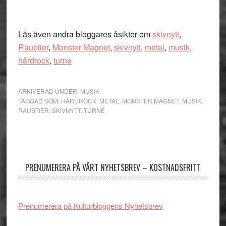
Läs även andra bloggares åsikter om
skivnytt
,
Raubtier
,
Monster Magnet
,
skivnytt
,
metal
,
musik
,
hårdrock
,
turne
ARKIVERAD UNDER:
MUSIK
TAGGAD SOM:
HÅRDROCK
,
METAL
,
MONSTER MAGNET
,
MUSIK
,
RAUBTIER
,
SKIVNYTT
,
TURNÉ
Primärt
sidofält
PRENUMERERA PÅ VÅRT NYHETSBREV – KOSTNADSFRITT
Prenumerera på Kulturbloggens Nyhetsbrev