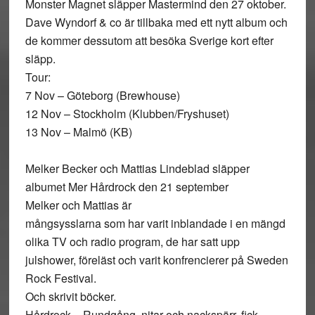
Monster Magnet släpper Mastermind den 27 oktober.
Dave Wyndorf & co är tillbaka med ett nytt album och
de kommer dessutom att besöka Sverige kort efter
släpp.
Tour:
7 Nov – Göteborg (Brewhouse)
12 Nov – Stockholm (Klubben/Fryshuset)
13 Nov – Malmö (KB)
Melker Becker och Mattias Lindeblad släpper
albumet Mer Hårdrock den 21 september
Melker och Mattias är
mångsysslarna som har varit inblandade i en mängd
olika TV och radio program, de har satt upp
julshower, föreläst och varit konfrencierer på Sweden
Rock Festival.
Och skrivit böcker.
Hårdrock – Rundgång, nitar och nackspärr, fick