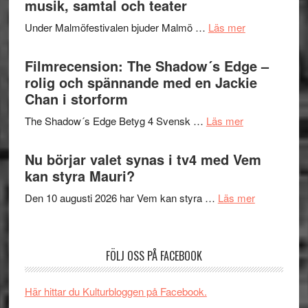
musik, samtal och teater
att
Meidal
tänka
om
Under Malmöfestivalen bjuder Malmö …
Läs mer
och
på
Malmöfestiva
Roland
bjuder
Filmrecension: The Shadow´s Edge –
Pöntinen
in
rolig och spännande med en Jackie
avslutar
till
Chan i storform
Scensommar
sång,
på
om
The Shadow´s Edge Betyg 4 Svensk …
Läs mer
musik,
Artipelag
Filmrecension
samtal
The
Nu börjar valet synas i tv4 med Vem
och
Shadow
kan styra Mauri?
teater
´s
om
Den 10 augusti 2026 har Vem kan styra …
Läs mer
Edge
Nu
–
börjar
rolig
valet
och
FÖLJ OSS PÅ FACEBOOK
synas
spännande
i
med
Här hittar du Kulturbloggen på Facebook.
tv4
en