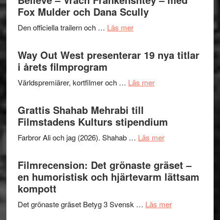
Festiva
Fox Mulder och Dana Scully
helt
2026
lysande
om
Den officiella trailern och …
Läs mer
–
kväll
Se
II
trailern
Way Out West presenterar 19 nya titlar
Internat
för
i årets filmprogram
storhet
The
och
om
Världspremiärer, kortfilmer och …
Läs mer
X-
samarb
Way
Files:
Out
Grattis Shahab Mehrabi till
I
West
Filmstadens Kulturs stipendium
Want
presenterar
to
om
Farbror Ali och jag (2026). Shahab …
Läs mer
19
Believe
Grattis
nya
–
Shahab
Filmrecension: Det grönaste gräset –
titlar
Vrach
Mehrabi
en humoristisk och hjärtevarm lättsam
i
Frankenshtey
till
kompott
årets
–
Filmstadens
filmprogram
med
om
Det grönaste gräset Betyg 3 Svensk …
Läs mer
Kulturs
Fox
Filmrecension:
stipendium