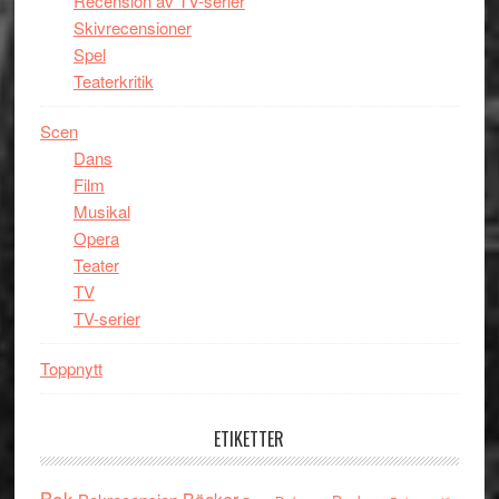
Recension av TV-serier
Skivrecensioner
Spel
Teaterkritik
Scen
Dans
Film
Musikal
Opera
Teater
TV
TV-serier
Toppnytt
ETIKETTER
Bok