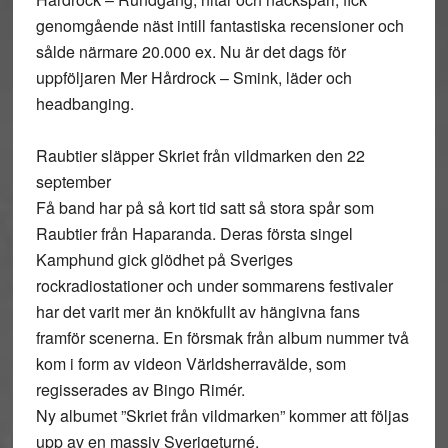
genomgående näst intill fantastiska recensioner och
sålde närmare 20.000 ex. Nu är det dags för
uppföljaren Mer Hårdrock – Smink, läder och
headbanging.
Raubtier släpper Skriet från vildmarken den 22
september
Få band har på så kort tid satt så stora spår som
Raubtier från Haparanda. Deras första singel
Kamphund gick glödhet på Sveriges
rockradiostationer och under sommarens festivaler
har det varit mer än knökfullt av hängivna fans
framför scenerna. En försmak från album nummer två
kom i form av videon Världsherravälde, som
regisserades av Bingo Rimér.
Ny albumet ”Skriet från vildmarken” kommer att följas
upp av en massiv Sverigeturné.