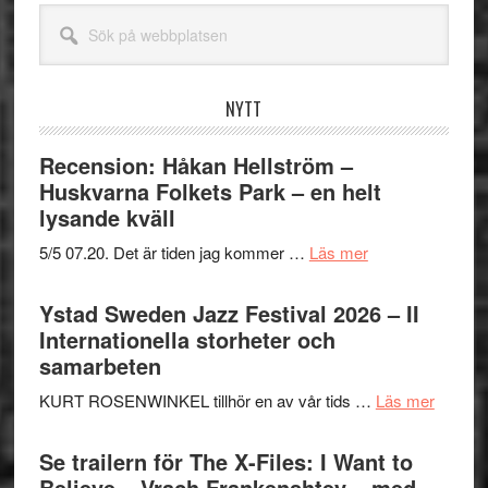
Sök
på
webbplatsen
NYTT
Recension: Håkan Hellström –
Huskvarna Folkets Park – en helt
lysande kväll
om
5/5 07.20. Det är tiden jag kommer …
Läs mer
Recension:
Håkan
Ystad Sweden Jazz Festival 2026 – II
Hellström
Internationella storheter och
–
samarbeten
Huskvarna
om
KURT ROSENWINKEL tillhör en av vår tids …
Läs mer
Folkets
Ystad
Park
Swede
Se trailern för The X-Files: I Want to
–
Jazz
Believe – Vrach Frankenshtey – med
en