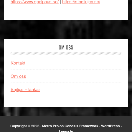
https://www.spelpaus.se/
|
https://stodlinjen.se/
Footer
OM OSS
Kontakt
Om oss
Sajtips – länkar
Copyright © 2026 ·
Metro Pro
on
Genesis Framework
·
WordPress
·
Logga in