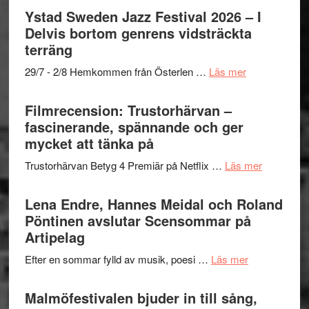
Mulder
Det
Ystad Sweden Jazz Festival 2026 – I
och
grönaste
Delvis bortom genrens vidsträckta
Dana
gräset
terräng
Scully
–
om
29/7 - 2/8 Hemkommen från Österlen …
Läs mer
en
Ystad
humoristisk
Sweden
Filmrecension: Trustorhärvan –
och
Jazz
fascinerande, spännande och ger
hjärtevarm
Festival
mycket att tänka på
lättsam
2026
kompott
om
Trustorhärvan Betyg 4 Premiär på Netflix …
Läs mer
–
Filmrecens
I
Trustorhä
Lena Endre, Hannes Meidal och Roland
Delvis
–
Pöntinen avslutar Scensommar på
bortom
fascineran
Artipelag
genrens
spännand
vidsträckta
om
Efter en sommar fylld av musik, poesi …
Läs mer
och
terräng
Lena
ger
Endre,
Malmöfestivalen bjuder in till sång,
mycket
Hannes