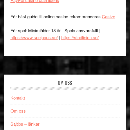
PayPal casino utan licens
För bäst guide till online casino rekommenderas
Casivo
För spel: Minimiålder 18 år - Spela ansvarsfullt |
https://www.spelpaus.se/
|
https://stodlinjen.se/
Footer
OM OSS
Kontakt
Om oss
Sajtips – länkar