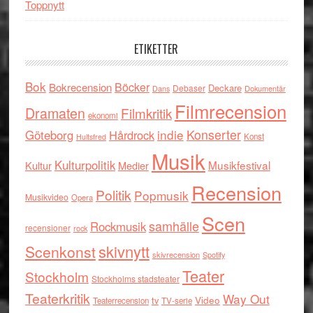
Toppnytt
ETIKETTER
Bok
Böcker
Bokrecension
Deckare
Debaser
Dokumentär
Dans
Filmrecension
Dramaten
Filmkritik
ekonomi
indie
Konserter
Göteborg
Hårdrock
Konst
Hultsfred
Musik
Kulturpolitik
Musikfestival
Kultur
Medier
Recension
Politik
Popmusik
Musikvideo
Opera
Scen
samhälle
Rockmusik
recensioner
rock
skivnytt
Scenkonst
skivrecension
Spotify
Teater
Stockholm
Stockholms stadsteater
Teaterkritik
Way Out
tv
Video
Teaterrecension
TV-serie