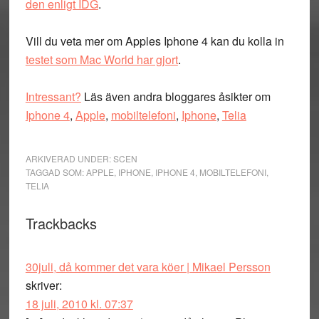
den enligt IDG
.
Vill du veta mer om Apples Iphone 4 kan du kolla in
testet som Mac World har gjort
.
Intressant?
Läs även andra bloggares åsikter om
Iphone 4
,
Apple
,
mobiltelefoni
,
Iphone
,
Telia
ARKIVERAD UNDER:
SCEN
TAGGAD SOM:
APPLE
,
IPHONE
,
IPHONE 4
,
MOBILTELEFONI
,
TELIA
Läsarkommentarer
Trackbacks
30juli, då kommer det vara köer | Mikael Persson
skriver:
18 juli, 2010 kl. 07:37