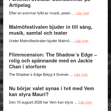
fascineran
Artipelag
genrens
spännand
vidsträckta
om
Efter en sommar fylld av musik, poesi …
Läs mer
och
terräng
Lena
ger
Endre,
Malmöfestivalen bjuder in till sång,
mycket
Hannes
musik, samtal och teater
att
Meidal
tänka
om
Under Malmöfestivalen bjuder Malmö …
Läs mer
och
på
Malmöfestiva
Roland
bjuder
Filmrecension: The Shadow´s Edge –
Pöntinen
in
rolig och spännande med en Jackie
avslutar
till
Chan i storform
Scensommar
sång,
på
om
The Shadow´s Edge Betyg 4 Svensk …
Läs mer
musik,
Artipelag
Filmrecension
samtal
The
Nu börjar valet synas i tv4 med Vem
och
Shadow
kan styra Mauri?
teater
´s
om
Den 10 augusti 2026 har Vem kan styra …
Läs mer
Edge
Nu
–