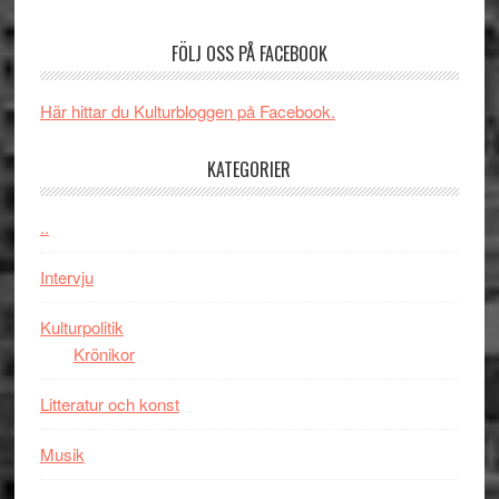
börjar
rolig
valet
och
FÖLJ OSS PÅ FACEBOOK
synas
spännande
i
med
Här hittar du Kulturbloggen på Facebook.
tv4
en
med
Jackie
KATEGORIER
Vem
Chan
kan
i
styra
..
storform
Mauri?
Intervju
Kulturpolitik
Krönikor
Litteratur och konst
Musik