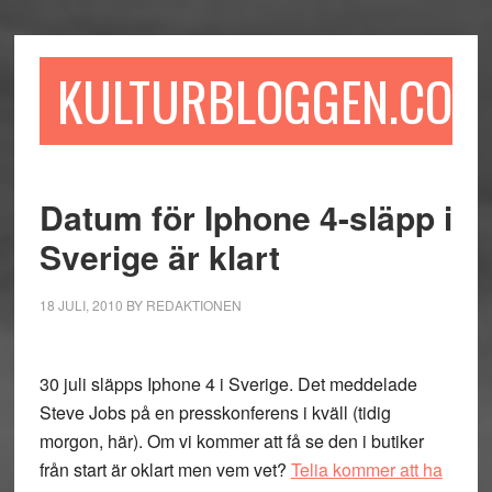
Hoppa
Hoppa
Hoppa
till
till
till
huvudinnehåll
det
sidfot
KULTURBLOGGEN.COM
primära
sidofältet
Datum för Iphone 4-släpp i
Sverige är klart
18 JULI, 2010
BY
REDAKTIONEN
30 juli släpps Iphone 4 i Sverige. Det meddelade
Steve Jobs på en presskonferens i kväll (tidig
morgon, här). Om vi kommer att få se den i butiker
från start är oklart men vem vet?
Telia kommer att ha