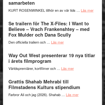
–
samarbeten
Huskvarna
om
KURT ROSENWINKEL tillhör en av vår tids …
Läs mer
Folkets
Ystad
Park
Swede
Se trailern för The X-Files: I Want to
–
Jazz
Believe – Vrach Frankenshtey – med
en
Festiva
Fox Mulder och Dana Scully
helt
2026
lysande
om
Den officiella trailern och …
Läs mer
–
kväll
Se
II
trailern
Way Out West presenterar 19 nya titlar
Internat
för
i årets filmprogram
storhet
The
och
om
Världspremiärer, kortfilmer och …
Läs mer
X-
samarb
Way
Files:
Out
Grattis Shahab Mehrabi till
I
West
Filmstadens Kulturs stipendium
Want
presenterar
to
om
Farbror Ali och jag (2026). Shahab …
Läs mer
19
Believe
Grattis
nya
–