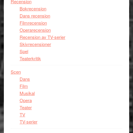
Recension
Bokrecension
Dans recension
Filmrecension
Operarecension
Recension av TV-serier
Skivrecensioner
Spel
Teaterkritik
Scen
Dans
Film
Musikal
Opera
Teater
TV
TV-serier