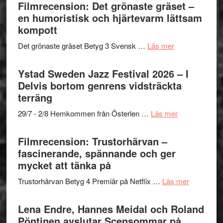
Shahab
Filmrecension: Det grönaste gräset –
titlar
Vrach
Mehrabi
en humoristisk och hjärtevarm lättsam
i
Frankenshtey
till
kompott
årets
–
Filmstadens
filmprogram
med
om
Det grönaste gräset Betyg 3 Svensk …
Läs mer
Kulturs
Fox
Filmrecension:
stipendium
Mulder
Det
Ystad Sweden Jazz Festival 2026 – I
och
grönaste
Delvis bortom genrens vidsträckta
Dana
gräset
terräng
Scully
–
om
29/7 - 2/8 Hemkommen från Österlen …
Läs mer
en
Ystad
humoristisk
Sweden
Filmrecension: Trustorhärvan –
och
Jazz
fascinerande, spännande och ger
hjärtevarm
Festival
mycket att tänka på
lättsam
2026
kompott
om
Trustorhärvan Betyg 4 Premiär på Netflix …
Läs mer
–
Filmrecens
I
Trustorhä
Lena Endre, Hannes Meidal och Roland
Delvis
–
Pöntinen avslutar Scensommar på
bortom