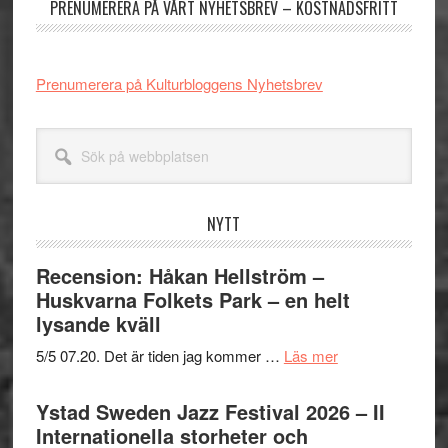
PRENUMERERA PÅ VÅRT NYHETSBREV – KOSTNADSFRITT
Prenumerera på Kulturbloggens Nyhetsbrev
Sök
på
webbplatsen
NYTT
Recension: Håkan Hellström –
Huskvarna Folkets Park – en helt
lysande kväll
om
5/5 07.20. Det är tiden jag kommer …
Läs mer
Recension:
Håkan
Ystad Sweden Jazz Festival 2026 – II
Hellström
Internationella storheter och