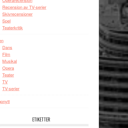
Operarecension
Recension av TV-serier
Skivrecensioner
Spel
Teaterkritik
en
Dans
Film
Musikal
Opera
Teater
TV
TV-serier
pnytt
ETIKETTER