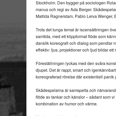
Stockholm. Den bygger på sociologen Rolan
manus och regi av Ada Berger. Skådespelar
Matilda Ragnerstam, Pablo Leiva Wenger, 
Trots det tunga temat är iscensättningen öve
samtida, med ett klippformat flöde som kän
danslik koreografi och dialog som pendlar 
effektiv: ljus, projektioner och ljud bildar et
Föreställningen lyckas med den svåra konste
djupet. Det är rappt, smart och igenkännbar
koreograferad rörelse där existentiell panik 
Skådespelarna är samspelta och närvarande. 
flöde av tankar och känslor – sådant som vi
kombination av humor och värme.