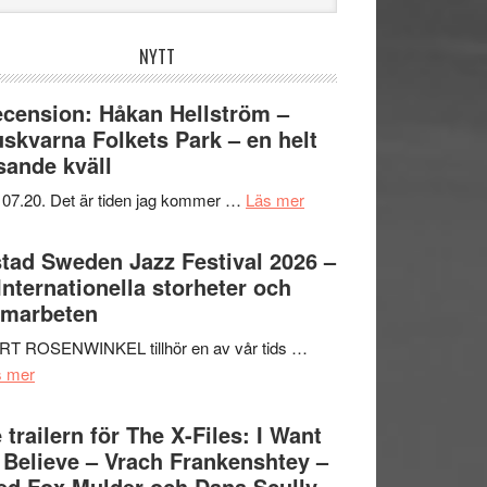
bplatsen
NYTT
cension: Håkan Hellström –
skvarna Folkets Park – en helt
sande kväll
om
 07.20. Det är tiden jag kommer …
Läs mer
Recension:
Håkan
tad Sweden Jazz Festival 2026 –
Hellström
 Internationella storheter och
–
amarbeten
Huskvarna
RT ROSENWINKEL tillhör en av vår tids …
Folkets
om
s mer
Park
Ystad
–
Sweden
 trailern för The X-Files: I Want
en
Jazz
 Believe – Vrach Frankenshtey –
helt
Festival
d Fox Mulder och Dana Scully
lysande