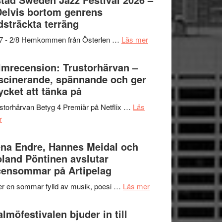
och
grönaste
Delvis bortom genrens
Dana
gräset
dsträckta terräng
Scully
–
om
/7 - 2/8 Hemkommen från Österlen …
Läs mer
en
Ystad
humoristisk
Sweden
lmrecension: Trustorhärvan –
och
Jazz
scinerande, spännande och ger
hjärtevarm
Festival
cket att tänka på
lättsam
2026
kompott
storhärvan Betyg 4 Premiär på Netflix …
Läs
–
om
r
I
Filmrecension:
Delvis
Trustorhärvan
na Endre, Hannes Meidal och
bortom
–
land Pöntinen avslutar
genrens
fascinerande,
ensommar på Artipelag
vidsträckta
spännande
terräng
om
er en sommar fylld av musik, poesi …
Läs mer
och
Lena
ger
Endre,
lmöfestivalen bjuder in till
mycket
Hannes