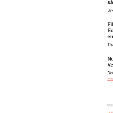
så
Un
Fi
Ed
en
Th
Nu
Ve
Den
me
Här