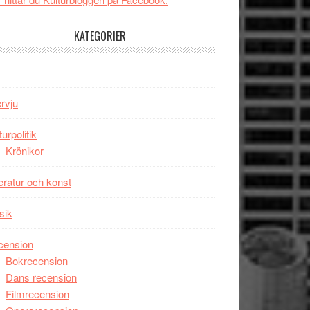
tv4
Jackie
med
Chan
KATEGORIER
Vem
i
kan
storform
styra
Mauri?
ervju
turpolitik
Krönikor
teratur och konst
sik
cension
Bokrecension
Dans recension
Filmrecension