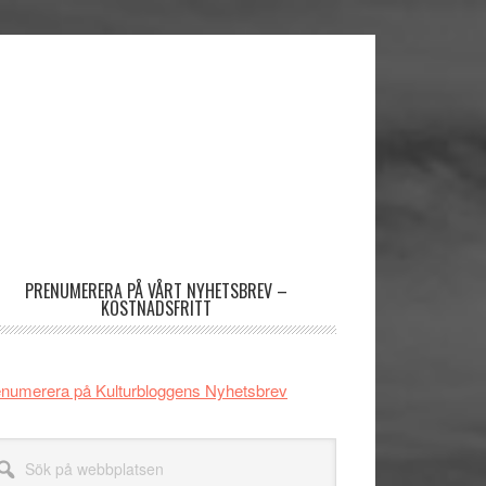
imärt
dofält
PRENUMERERA PÅ VÅRT NYHETSBREV –
KOSTNADSFRITT
numerera på Kulturbloggens Nyhetsbrev
k