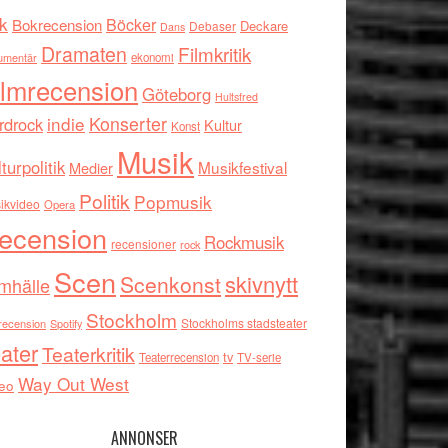
k
Böcker
Bokrecension
Deckare
Debaser
Dans
Dramaten
Filmkritik
umentär
ekonomi
ilmrecension
Göteborg
Hultsfred
indie
Konserter
rdrock
Kultur
Konst
Musik
turpolitik
Musikfestival
Medier
Politik
Popmusik
ikvideo
Opera
ecension
Rockmusik
recensioner
rock
Scen
skivnytt
Scenkonst
mhälle
Stockholm
Stockholms stadsteater
recension
Spotify
ater
Teaterkritik
tv
Teaterrecension
TV-serie
Way Out West
eo
ANNONSER