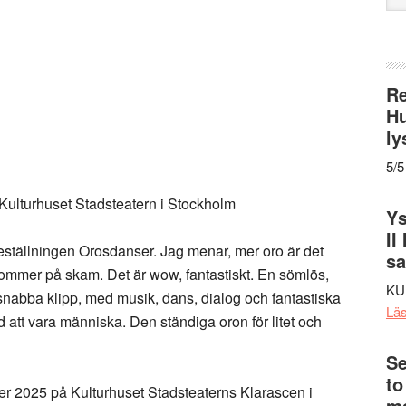
web
Re
Hu
ly
5/5
ulturhuset Stadsteatern i Stockholm
Ys
II
reställningen Orosdanser. Jag menar, mer oro är det
s
kommer på skam. Det är wow, fantastiskt. En sömlös,
KU
 snabba klipp, med musik, dans, dialog och fantastiska
Lä
 att vara människa. Den ständiga oron för litet och
Se
to
r 2025 på Kulturhuset Stadsteaterns Klarascen i
me