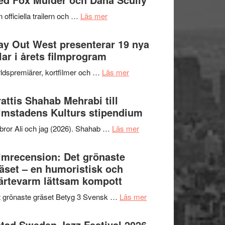
2026
kväll
om
 officiella trailern och …
Läs mer
–
Se
II
trailern
y Out West presenterar 19 nya
Internationella
för
tlar i årets filmprogram
storheter
The
och
om
ldspremiärer, kortfilmer och …
Läs mer
X-
samarbeten
Way
Files:
Out
attis Shahab Mehrabi till
I
West
lmstadens Kulturs stipendium
Want
presenterar
to
om
bror Ali och jag (2026). Shahab …
Läs mer
19
Believe
Grattis
nya
–
Shahab
lmrecension: Det grönaste
titlar
Vrach
Mehrabi
äset – en humoristisk och
i
Frankenshtey
till
ärtevarm lättsam kompott
årets
–
Filmstadens
filmprogram
med
om
 grönaste gräset Betyg 3 Svensk …
Läs mer
Kulturs
Fox
Filmrecension:
stipendium
Mulder
Det
tad Sweden Jazz Festival 2026 –