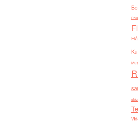
Bo
Dok
F
Hå
Kul
Mus
R
sa
skiv
Te
Vid