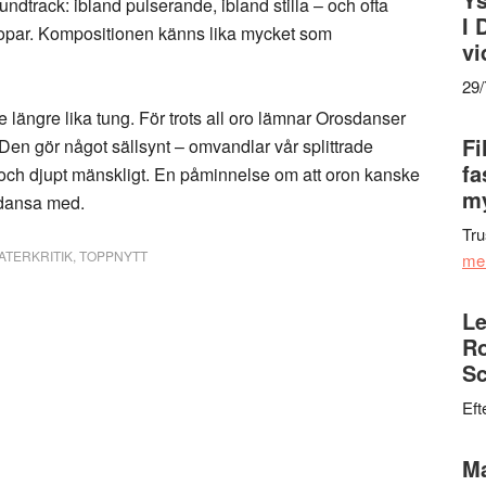
track: ibland pulserande, ibland stilla – och ofta
I 
oopar. Kompositionen känns lika mycket som
vi
29
te längre lika tung. För trots all oro lämnar Orosdanser
Fi
p. Den gör något sällsynt – omvandlar vår splittrade
fa
t och djupt mänskligt. En påminnelse om att oron kanske
my
t dansa med.
Tru
ATERKRITIK
,
TOPPNYTT
me
Le
Ro
Sc
Eft
Ma