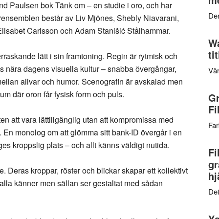
d Paulsen bok Tänk om – en studie i oro, och har
Den
ensemblen består av Liv Mjönes, Shebly Niavarani,
Elisabet Carlsson och Adam Stanišić Stålhammar.
Wa
ti
rraskande lätt i sin framtoning. Regin är rytmisk och
ns nära dagens visuella kultur – snabba övergångar,
Vär
mellan allvar och humor. Scenografin är avskalad men
t rum där oron får fysisk form och puls.
Gr
Fi
n att vara lättillgänglig utan att kompromissa med
Far
t. En monolog om att glömma sitt bank-ID övergår i en
ges kroppslig plats – och allt känns väldigt nutida.
Fi
gr
Deras kroppar, röster och blickar skapar ett kollektivt
hj
 alla känner men sällan ser gestaltat med sådan
Det
Ys