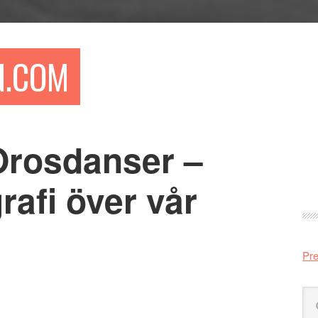
N.COM
 Orosdanser –
Pr
si
rafi över vår
Pre
Sö
på