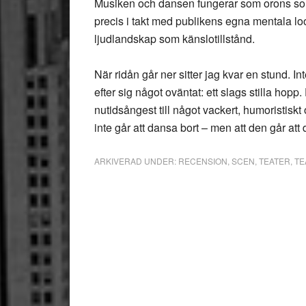
Musiken och dansen fungerar som orons sound
precis i takt med publikens egna mentala l
ljudlandskap som känslotillstånd.
När ridån går ner sitter jag kvar en stund. In
efter sig något oväntat: ett slags stilla hop
nutidsångest till något vackert, humoristisk
inte går att dansa bort – men att den går at
ARKIVERAD UNDER:
RECENSION
,
SCEN
,
TEATER
,
TE