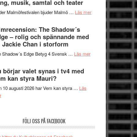
ng, musik, samtal och teater
att
Meidal
tänka
om
der Malmöfestivalen bjuder Malmö …
Läs mer
och
på
Malmöfestivalen
Roland
bjuder
lmrecension: The Shadow´s
Pöntinen
in
ge – rolig och spännande med
avslutar
till
 Jackie Chan i storform
Scensommar
sång,
på
om
e Shadow´s Edge Betyg 4 Svensk …
Läs mer
musik,
Artipelag
Filmrecension:
samtal
The
 börjar valet synas i tv4 med
och
Shadow
m kan styra Mauri?
teater
´s
 10 augusti 2026 har Vem kan styra …
Läs
Edge
om
r
–
Nu
rolig
börjar
och
valet
spännande
FÖLJ OSS PÅ FACEBOOK
synas
med
i
en
 hittar du Kulturbloggen på Facebook.