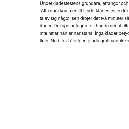
Underklädesfestens grundare, arrangör och 
“Alla som kommer till Underklädesfesten fö
ta av sig något, sen dröjer det två minuter s
rinner. Det spelar ingen roll hur du ser ut el
inte hittar nån annanstans. Inga kläder betyd
tider. Nu blir vi återigen glada grottmännisk