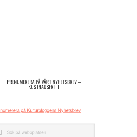
imärt
dofält
PRENUMERERA PÅ VÅRT NYHETSBREV –
KOSTNADSFRITT
numerera på Kulturbloggens Nyhetsbrev
k