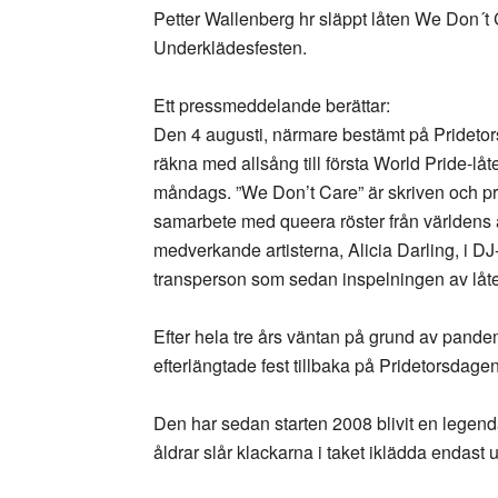
Petter Wallenberg hr släppt låten We Don´t
Underklädesfesten.
Ett pressmeddelande berättar:
Den 4 augusti, närmare bestämt på Pridetor
räkna med allsång till första World Pride-l
måndags. ”We Don’t Care” är skriven och pr
samarbete med queera röster från världens al
medverkande artisterna, Alicia Darling, i D
transperson som sedan inspelningen av låten 
Efter hela tre års väntan på grund av pand
efterlängtade fest tillbaka på Pridetorsdag
Den har sedan starten 2008 blivit en legend
åldrar slår klackarna i taket iklädda endast