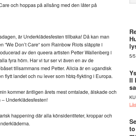
web
 Care och hoppas på allsång med den låter på
Re
sdagen, är Underklädesfesten tillbaka! Då kan man
Hu
åten ”We Don’t Care” som Rainbow Riots släppte i
ly
oducerad av den queera artisten Petter Wallenberg i
5/5
la fyra hörn. Har vi tur ser vi även en av de
J-båset tillsammans med Petter. Alicia är en ugandisk
Ys
flytt landet och nu lever som hbtq-flykting i Europa.
II
s
emin kommer äntligen årets mest omtalade, älskade och
KU
en – Underklädesfesten!
Lä
arisk happening där alla könsidentiteter, kroppar och
Se
 underkläderna.
to
me