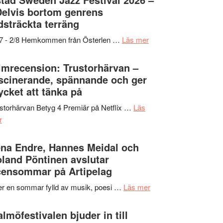
och
grönaste
Delvis bortom genrens
Dana
gräset
dsträckta terräng
Scully
–
om
/7 - 2/8 Hemkommen från Österlen …
Läs mer
en
Ystad
humoristisk
Sweden
lmrecension: Trustorhärvan –
och
Jazz
scinerande, spännande och ger
hjärtevarm
Festival
cket att tänka på
lättsam
2026
kompott
storhärvan Betyg 4 Premiär på Netflix …
Läs
–
om
r
I
Filmrecension:
Delvis
Trustorhärvan
na Endre, Hannes Meidal och
bortom
–
land Pöntinen avslutar
genrens
fascinerande,
ensommar på Artipelag
vidsträckta
spännande
terräng
om
er en sommar fylld av musik, poesi …
Läs mer
och
Lena
ger
Endre,
lmöfestivalen bjuder in till
mycket
Hannes