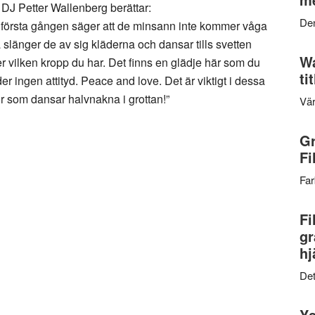
DJ Petter Wallenberg berättar:
Den
r första gången säger att de minsann inte kommer våga
å slänger de av sig kläderna och dansar tills svetten
Wa
ler vilken kropp du har. Det finns en glädje här som du
ti
er ingen attityd. Peace and love. Det är viktigt i dessa
or som dansar halvnakna i grottan!”
Vär
Gr
Fi
Far
Fi
gr
hj
Det
Ys