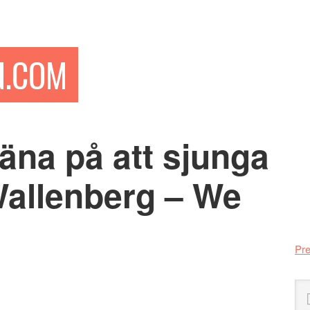
N.COM
äna på att sjunga
Pr
si
Wallenberg – We
Pre
Sö
på