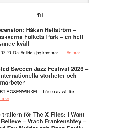
bplatsen
NYTT
cension: Håkan Hellström –
skvarna Folkets Park – en helt
sande kväll
om
 07.20. Det är tiden jag kommer …
Läs mer
Recension:
Håkan
tad Sweden Jazz Festival 2026 –
Hellström
 Internationella storheter och
–
amarbeten
Huskvarna
RT ROSENWINKEL tillhör en av vår tids …
Folkets
om
s mer
Park
Ystad
–
Sweden
 trailern för The X-Files: I Want
en
Jazz
 Believe – Vrach Frankenshtey –
helt
Festival
d Fox Mulder och Dana Scully
lysande