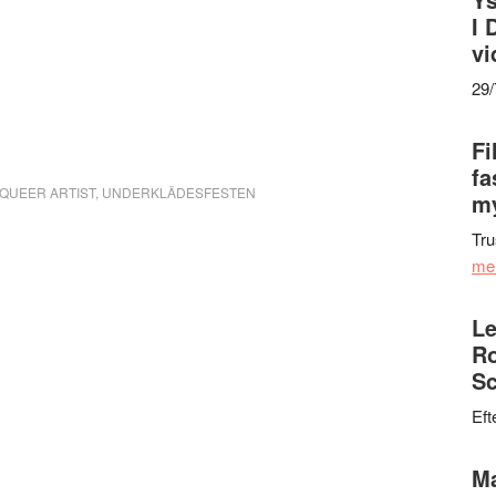
I 
vi
29
Fi
fa
QUEER ARTIST
,
UNDERKLÄDESFESTEN
my
Tru
me
Le
Ro
Sc
Eft
Ma