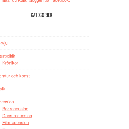
tv4
Jackie
med
Chan
KATEGORIER
Vem
i
kan
storform
styra
Mauri?
ervju
turpolitik
Krönikor
teratur och konst
sik
cension
Bokrecension
Dans recension
Filmrecension