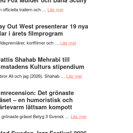
2026
kväll
om
 officiella trailern och …
Läs mer
–
Se
II
trailern
y Out West presenterar 19 nya
Internationella
för
tlar i årets filmprogram
storheter
The
och
om
ldspremiärer, kortfilmer och …
Läs mer
X-
samarbeten
Way
Files:
Out
attis Shahab Mehrabi till
I
West
lmstadens Kulturs stipendium
Want
presenterar
to
om
bror Ali och jag (2026). Shahab …
Läs mer
19
Believe
Grattis
nya
–
Shahab
lmrecension: Det grönaste
titlar
Vrach
Mehrabi
äset – en humoristisk och
i
Frankenshtey
till
ärtevarm lättsam kompott
årets
–
Filmstadens
filmprogram
med
om
 grönaste gräset Betyg 3 Svensk …
Läs mer
Kulturs
Fox
Filmrecension:
stipendium
Mulder
Det
tad Sweden Jazz Festival 2026 –