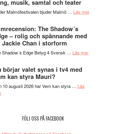
ng, musik, samtal och teater
att
Meidal
tänka
om
der Malmöfestivalen bjuder Malmö …
Läs mer
och
på
Malmöfestivalen
Roland
bjuder
lmrecension: The Shadow´s
Pöntinen
in
ge – rolig och spännande med
avslutar
till
 Jackie Chan i storform
Scensommar
sång,
på
om
e Shadow´s Edge Betyg 4 Svensk …
Läs mer
musik,
Artipelag
Filmrecension:
samtal
The
 börjar valet synas i tv4 med
och
Shadow
m kan styra Mauri?
teater
´s
 10 augusti 2026 har Vem kan styra …
Läs
Edge
om
r
–
Nu
rolig
börjar
och
valet
spännande
FÖLJ OSS PÅ FACEBOOK
synas
med
i
en
 hittar du Kulturbloggen på Facebook.