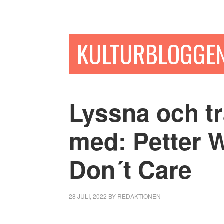
Hoppa
Hoppa
Hoppa
till
till
till
huvudinnehåll
det
sidfot
KULTURBLOGGE
primära
sidofältet
Lyssna och tr
med: Petter 
Don´t Care
28 JULI, 2022
BY
REDAKTIONEN