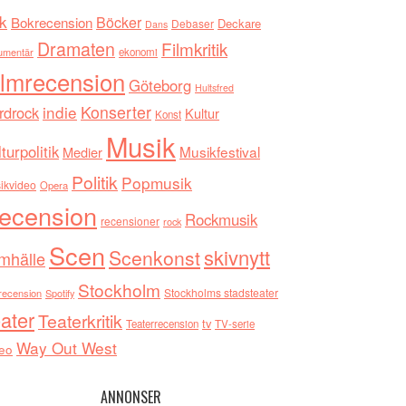
k
Böcker
Bokrecension
Deckare
Debaser
Dans
Dramaten
Filmkritik
umentär
ekonomi
ilmrecension
Göteborg
Hultsfred
indie
Konserter
rdrock
Kultur
Konst
Musik
turpolitik
Musikfestival
Medier
Politik
Popmusik
ikvideo
Opera
ecension
Rockmusik
recensioner
rock
Scen
skivnytt
Scenkonst
mhälle
Stockholm
Stockholms stadsteater
recension
Spotify
ater
Teaterkritik
tv
Teaterrecension
TV-serie
Way Out West
eo
ANNONSER