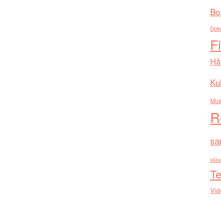
Bo
Dok
F
Hå
Kul
Mus
R
sa
skiv
Te
Vid