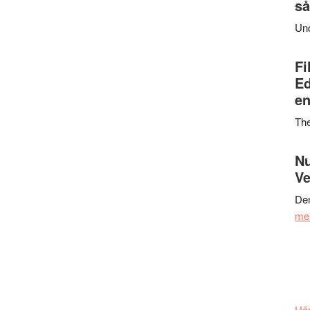
så
Un
Fi
Ed
en
Th
Nu
Ve
Den
me
Här