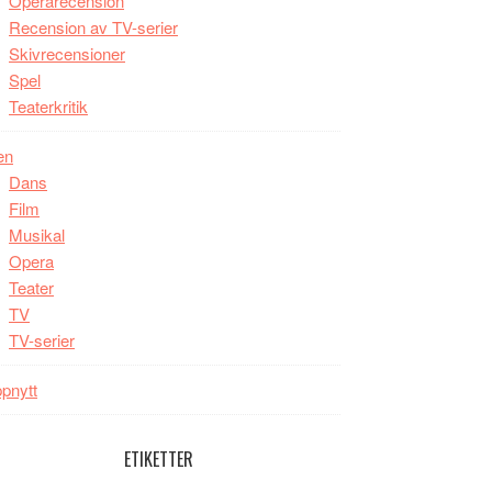
Operarecension
Recension av TV-serier
Skivrecensioner
Spel
Teaterkritik
en
Dans
Film
Musikal
Opera
Teater
TV
TV-serier
pnytt
ETIKETTER