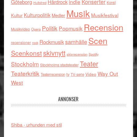
indie
Konserter
Göteborg
Hårdrock
Konst
Hultsfred
Musik
Kulturpolitik
Musikfestival
Kultur
Medier
Recension
Politik
Popmusik
Musikvideo
Opera
Scen
samhälle
Rockmusik
recensioner
rock
skivnytt
Scenkonst
skivrecension
Spotify
Teater
Stockholm
Stockholms stadsteater
Teaterkritik
Way Out
tv
Video
Teaterrecension
TV-serie
West
ANNONSER
Shiba - urhunden med stil