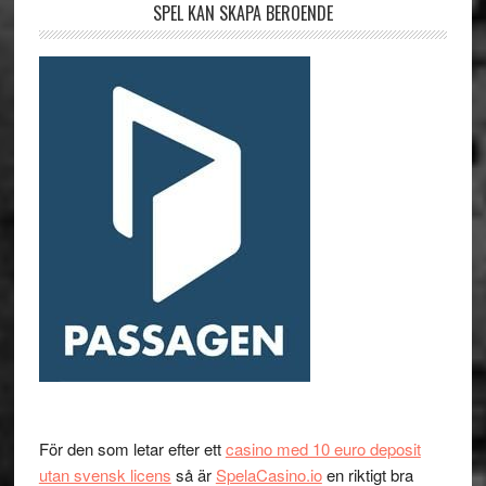
SPEL KAN SKAPA BEROENDE
För den som letar efter ett
casino med 10 euro deposit
utan svensk licens
så är
SpelaCasino.io
en riktigt bra