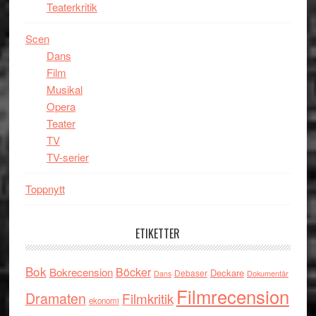
Teaterkritik
Scen
Dans
Film
Musikal
Opera
Teater
TV
TV-serier
Toppnytt
ETIKETTER
Bok
Böcker
Bokrecension
Deckare
Debaser
Dokumentär
Dans
Filmrecension
Dramaten
Filmkritik
ekonomi