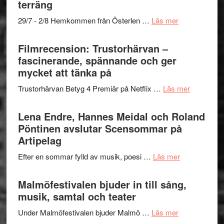
terräng
Scully
–
om
29/7 - 2/8 Hemkommen från Österlen …
Läs mer
en
Ystad
humoristisk
Sweden
Filmrecension: Trustorhärvan –
och
Jazz
fascinerande, spännande och ger
hjärtevarm
Festival
mycket att tänka på
lättsam
2026
kompott
om
Trustorhärvan Betyg 4 Premiär på Netflix …
Läs mer
–
Filmrecens
I
Trustorhä
Lena Endre, Hannes Meidal och Roland
Delvis
–
Pöntinen avslutar Scensommar på
bortom
fascineran
Artipelag
genrens
spännand
vidsträckta
om
Efter en sommar fylld av musik, poesi …
Läs mer
och
terräng
Lena
ger
Endre,
Malmöfestivalen bjuder in till sång,
mycket
Hannes
musik, samtal och teater
att
Meidal
tänka
om
Under Malmöfestivalen bjuder Malmö …
Läs mer
och
på
Malmöfestiva