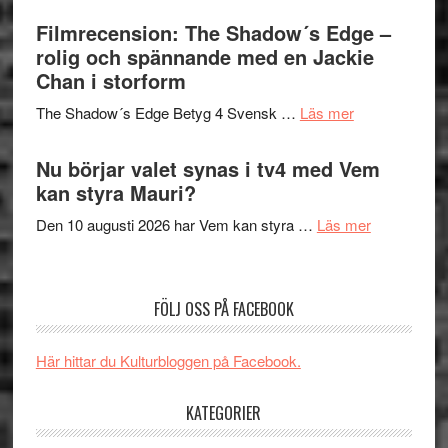
Roland
bjuder
Filmrecension: The Shadow´s Edge –
Pöntinen
in
rolig och spännande med en Jackie
avslutar
till
Chan i storform
Scensommar
sång,
på
om
The Shadow´s Edge Betyg 4 Svensk …
Läs mer
musik,
Artipelag
Filmrecension
samtal
The
Nu börjar valet synas i tv4 med Vem
och
Shadow
kan styra Mauri?
teater
´s
om
Den 10 augusti 2026 har Vem kan styra …
Läs mer
Edge
Nu
–
börjar
rolig
valet
och
FÖLJ OSS PÅ FACEBOOK
synas
spännande
i
med
Här hittar du Kulturbloggen på Facebook.
tv4
en
med
Jackie
KATEGORIER
Vem
Chan
kan
i