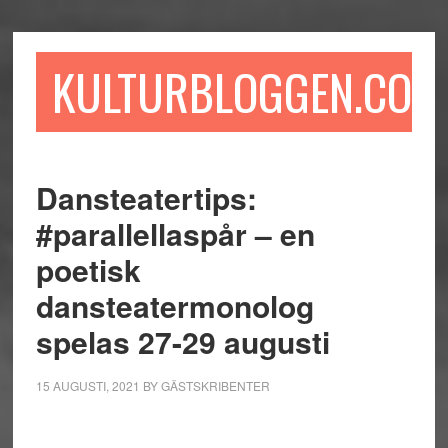
Hoppa
Hoppa
Hoppa
till
till
till
huvudinnehåll
det
sidfot
KULTURBLOGGEN.COM
primära
sidofältet
Dansteatertips:
#parallellaspår – en
poetisk
dansteatermonolog
spelas 27-29 augusti
15 AUGUSTI, 2021
BY
GÄSTSKRIBENTER