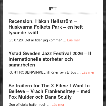
NYTT
Recension: Håkan Hellström –
Huskvarna Folkets Park – en helt
lysande kväll
om
5/5 07.20. Det är tiden jag kommer …
Läs mer
Recension:
Håkan
Ystad Sweden Jazz Festival 2026 – II
Hellström
Internationella storheter och
–
samarbeten
Huskvarna
om
KURT ROSENWINKEL tillhör en av vår tids …
Läs mer
Folkets
Ystad
Park
Swede
Se trailern för The X-Files: I Want to
–
Jazz
Believe – Vrach Frankenshtey – med
en
Festiva
Fox Mulder och Dana Scully
helt
2026
lysande
om
Den officiella trailern och …
Läs mer
–