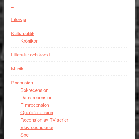
styra
..
storform
Mauri?
Intervju
Kulturpolitik
Krönikor
Litteratur och konst
Musik
Recension
Bokrecension
Dans recension
Filmrecension
Operarecension
Recension av TV-serier
Skivrecensioner
Spel