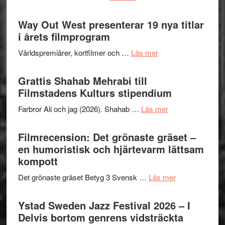
kväll
Se
II
trailern
Way Out West presenterar 19 nya titlar
Internat
för
i årets filmprogram
storhet
The
och
om
Världspremiärer, kortfilmer och …
Läs mer
X-
samarb
Way
Files:
Out
Grattis Shahab Mehrabi till
I
West
Filmstadens Kulturs stipendium
Want
presenterar
to
om
Farbror Ali och jag (2026). Shahab …
Läs mer
19
Believe
Grattis
nya
–
Shahab
Filmrecension: Det grönaste gräset –
titlar
Vrach
Mehrabi
en humoristisk och hjärtevarm lättsam
i
Frankenshtey
till
kompott
årets
–
Filmstadens
filmprogram
med
om
Det grönaste gräset Betyg 3 Svensk …
Läs mer
Kulturs
Fox
Filmrecension:
stipendium
Mulder
Det
Ystad Sweden Jazz Festival 2026 – I
och
grönaste
Delvis bortom genrens vidsträckta
Dana
gräset