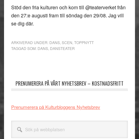
Stöd den fria kulturen och kom till @teaterverket från
den 27:e augusti fram till söndag den 29/08. Jag vill
se dig där.
ARKIVERAD UNDER:
DANS
,
SCEN
,
TOPPNYTT
TAGGAD SOM:
DANS
,
DANSTEATER
Primärt
sidofält
PRENUMERERA PÅ VÅRT NYHETSBREV – KOSTNADSFRITT
Prenumerera på Kulturbloggens Nyhetsbrev
Sök
på
webbplatsen