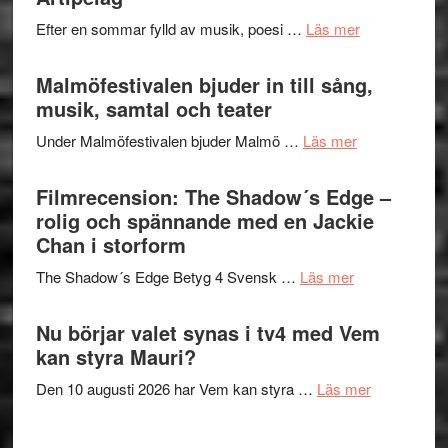
spännand
vidsträckta
om
Efter en sommar fylld av musik, poesi …
Läs mer
och
terräng
Lena
ger
Endre,
Malmöfestivalen bjuder in till sång,
mycket
Hannes
musik, samtal och teater
att
Meidal
tänka
om
Under Malmöfestivalen bjuder Malmö …
Läs mer
och
på
Malmöfestiva
Roland
bjuder
Filmrecension: The Shadow´s Edge –
Pöntinen
in
rolig och spännande med en Jackie
avslutar
till
Chan i storform
Scensommar
sång,
på
om
The Shadow´s Edge Betyg 4 Svensk …
Läs mer
musik,
Artipelag
Filmrecension
samtal
The
Nu börjar valet synas i tv4 med Vem
och
Shadow
kan styra Mauri?
teater
´s
om
Den 10 augusti 2026 har Vem kan styra …
Läs mer
Edge
Nu
–
börjar
rolig