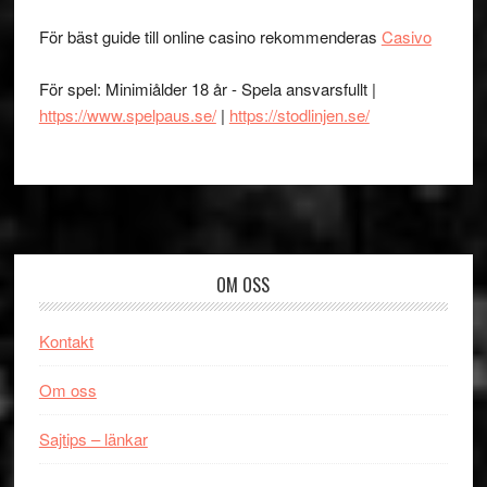
För bäst guide till online casino rekommenderas
Casivo
För spel: Minimiålder 18 år - Spela ansvarsfullt |
https://www.spelpaus.se/
|
https://stodlinjen.se/
Footer
OM OSS
Kontakt
Om oss
Sajtips – länkar