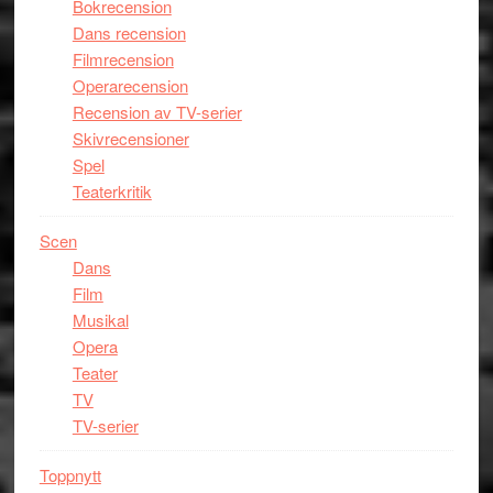
Bokrecension
Dans recension
Filmrecension
Operarecension
Recension av TV-serier
Skivrecensioner
Spel
Teaterkritik
Scen
Dans
Film
Musikal
Opera
Teater
TV
TV-serier
Toppnytt