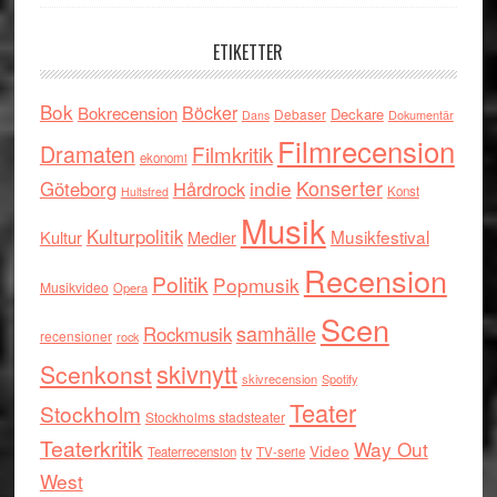
ETIKETTER
Bok
Böcker
Bokrecension
Deckare
Debaser
Dokumentär
Dans
Filmrecension
Dramaten
Filmkritik
ekonomi
indie
Konserter
Göteborg
Hårdrock
Konst
Hultsfred
Musik
Kulturpolitik
Musikfestival
Kultur
Medier
Recension
Politik
Popmusik
Musikvideo
Opera
Scen
samhälle
Rockmusik
recensioner
rock
skivnytt
Scenkonst
skivrecension
Spotify
Teater
Stockholm
Stockholms stadsteater
Teaterkritik
Way Out
tv
Video
Teaterrecension
TV-serie
West