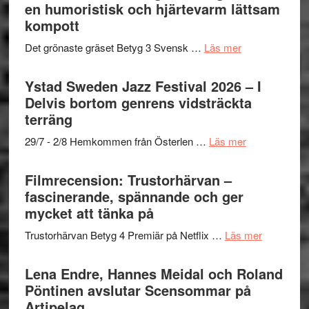
Mehrabi
en humoristisk och hjärtevarm lättsam
i
Frankenshtey
till
kompott
årets
–
Filmstadens
filmprogram
med
om
Det grönaste gräset Betyg 3 Svensk …
Läs mer
Kulturs
Fox
Filmrecension:
stipendium
Mulder
Det
Ystad Sweden Jazz Festival 2026 – I
och
grönaste
Delvis bortom genrens vidsträckta
Dana
gräset
terräng
Scully
–
om
29/7 - 2/8 Hemkommen från Österlen …
Läs mer
en
Ystad
humoristisk
Sweden
Filmrecension: Trustorhärvan –
och
Jazz
fascinerande, spännande och ger
hjärtevarm
Festival
mycket att tänka på
lättsam
2026
kompott
om
Trustorhärvan Betyg 4 Premiär på Netflix …
Läs mer
–
Filmrecens
I
Trustorhä
Lena Endre, Hannes Meidal och Roland
Delvis
–
Pöntinen avslutar Scensommar på
bortom
fascineran
Artipelag
genrens