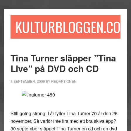
Hoppa
Hoppa
Hoppa
till
till
till
huvudinnehåll
det
sidfot
KULTURBLOGGEN.COM
primära
sidofältet
Tina Turner släpper ”Tina
Live” på DVD och CD
8 SEPTEMBER, 2009
BY
REDAKTIONEN
Still going strong. I år fyller Tina Turner 70 år den 26
november. Så varför inte fira med ett bra skivsläpp?
30 september släppet Tina Turner en cd och en dvd