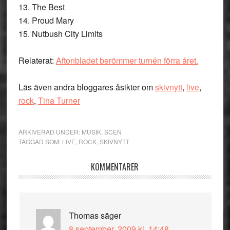
13. The Best
14. Proud Mary
15. Nutbush City Limits
Relaterat:
Aftonbladet berömmer turnén förra året.
Läs även andra bloggares åsikter om
skivnytt
,
live
,
rock
,
Tina Turner
ARKIVERAD UNDER:
MUSIK
,
SCEN
TAGGAD SOM:
LIVE
,
ROCK
,
SKIVNYTT
Läsarkommentarer
KOMMENTARER
Thomas
säger
8 september, 2009 kl. 14:48