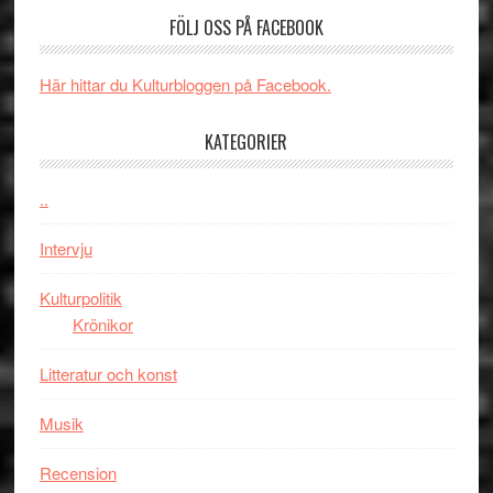
valet
och
FÖLJ OSS PÅ FACEBOOK
synas
spännande
i
med
Här hittar du Kulturbloggen på Facebook.
tv4
en
med
Jackie
KATEGORIER
Vem
Chan
kan
i
styra
..
storform
Mauri?
Intervju
Kulturpolitik
Krönikor
Litteratur och konst
Musik
Recension