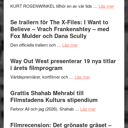
Huskvarna
om
KURT ROSENWINKEL tillhör en av vår tids …
Läs mer
Folkets
Ystad
Park
Swede
Se trailern för The X-Files: I Want to
–
Jazz
Believe – Vrach Frankenshtey – med
en
Festiva
Fox Mulder och Dana Scully
helt
2026
lysande
om
Den officiella trailern och …
Läs mer
–
kväll
Se
II
trailern
Way Out West presenterar 19 nya titlar
Internat
för
i årets filmprogram
storhet
The
och
om
Världspremiärer, kortfilmer och …
Läs mer
X-
samarb
Way
Files:
Out
Grattis Shahab Mehrabi till
I
West
Filmstadens Kulturs stipendium
Want
presenterar
to
om
Farbror Ali och jag (2026). Shahab …
Läs mer
19
Believe
Grattis
nya
–
Shahab
Filmrecension: Det grönaste gräset –
titlar
Vrach