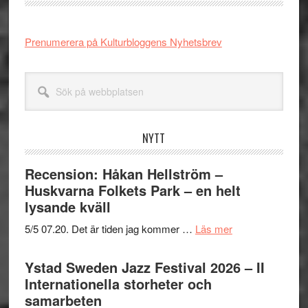
Prenumerera på Kulturbloggens Nyhetsbrev
Sök
på
webbplatsen
NYTT
Recension: Håkan Hellström –
Huskvarna Folkets Park – en helt
lysande kväll
om
5/5 07.20. Det är tiden jag kommer …
Läs mer
Recension:
Håkan
Ystad Sweden Jazz Festival 2026 – II
Hellström
Internationella storheter och
–
samarbeten