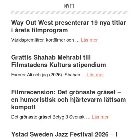
NYTT
Way Out West presenterar 19 nya titlar
i årets filmprogram
om
Världspremiärer, kortfilmer och …
Läs mer
Way
Out
Grattis Shahab Mehrabi till
West
Filmstadens Kulturs stipendium
presenterar
om
Farbror Ali och jag (2026). Shahab …
Läs mer
19
Grattis
nya
Shahab
Filmrecension: Det grönaste gräset –
titlar
Mehrabi
en humoristisk och hjärtevarm lättsam
i
till
kompott
årets
Filmstadens
filmprogram
om
Det grönaste gräset Betyg 3 Svensk …
Läs mer
Kulturs
Filmrecension:
stipendium
Det
Ystad Sweden Jazz Festival 2026 – I
grönaste