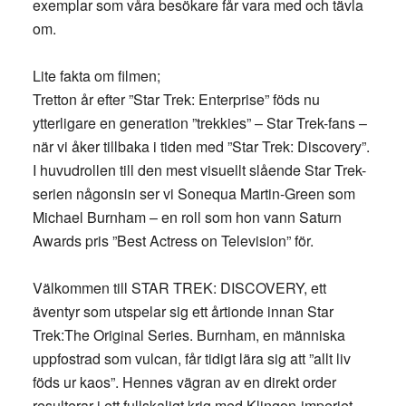
exemplar som våra besökare får vara med och tävla
om.
Lite fakta om filmen;
Tretton år efter ”Star Trek: Enterprise” föds nu
ytterligare en generation ”trekkies” – Star Trek-fans –
när vi åker tillbaka i tiden med ”Star Trek: Discovery”.
I huvudrollen till den mest visuellt slående Star Trek-
serien någonsin ser vi Sonequa Martin-Green som
Michael Burnham – en roll som hon vann Saturn
Awards pris ”Best Actress on Television” för.
Välkommen till STAR TREK: DISCOVERY, ett
äventyr som utspelar sig ett årtionde innan Star
Trek:The Original Series. Burnham, en människa
uppfostrad som vulcan, får tidigt lära sig att ”allt liv
föds ur kaos”. Hennes vägran av en direkt order
resulterar i ett fullskaligt krig med Klingon-imperiet