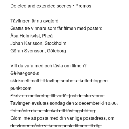
Deleted and extended scenes • Promos
Tävlingen är nu avgjord
Grattis tre vinnare som får filmen med posten:
Åsa Holmkvist, Piteå
Johan Karlsson, Stockholm
Göran Svensson, Göteborg
Vill du vara med och tävla om filmen?
Så här gör du:
skicka ett mail till tavling snabel-a kulturbloggen
punkt com
Skriv en motivering till varför just du ska vinna.
Tävlingen avslutas söndag den 2 december kl 10.00.
Då måste du ha skickat ditt tävlingsbidrag.
Glöm inte att posta med din vanliga postadress, om
du vinner måste vi kunna posta filmen till dig.