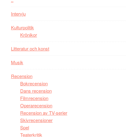
bästa
Intervju
Spider-
Man
Kulturpolitik
filmen
Krönikor
någonsin
Litteratur och konst
Musik
Recension
Bokrecension
Dans recension
Filmrecension
Operarecension
Recension av TV-serier
Skivrecensioner
Spel
Teaterkritik