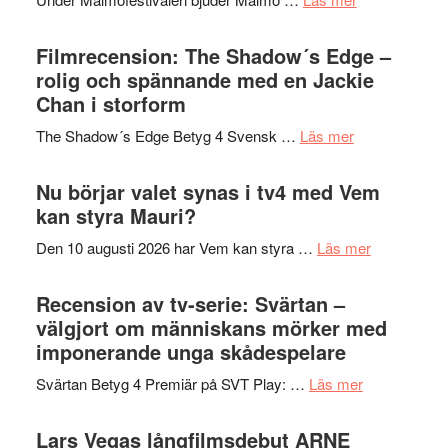
och
på
Malmöfestiva
Roland
bjuder
Filmrecension: The Shadow´s Edge –
Pöntinen
in
rolig och spännande med en Jackie
avslutar
till
Chan i storform
Scensommar
sång,
på
om
The Shadow´s Edge Betyg 4 Svensk …
Läs mer
musik,
Artipelag
Filmrecension
samtal
The
Nu börjar valet synas i tv4 med Vem
och
Shadow
kan styra Mauri?
teater
´s
om
Den 10 augusti 2026 har Vem kan styra …
Läs mer
Edge
Nu
–
börjar
Recension av tv-serie: Svärtan –
rolig
valet
välgjort om människans mörker med
och
synas
imponerande unga skådespelare
spännande
i
med
om
Svärtan Betyg 4 Premiär på SVT Play: …
Läs mer
tv4
en
Recension
med
Jackie
av
Lars Vegas långfilmsdebut ARNE
Vem
Chan