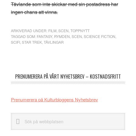
Tävlande som inte skickar med sin postadress har
ingen chans att vinna.
ARKIVERAD UNDER:
FILM
,
SCEN
,
TOPPNYTT
TAGGAD SOM:
FANTASY
,
RYMDEN
,
SCEN
,
SCIENCE FICTION
,
SCIFI
,
STAR TREK
,
TÄVLINGAR
Primärt
sidofält
PRENUMERERA PÅ VÅRT NYHETSBREV – KOSTNADSFRITT
Prenumerera på Kulturbloggens Nyhetsbrev
Sök
på
webbplatsen