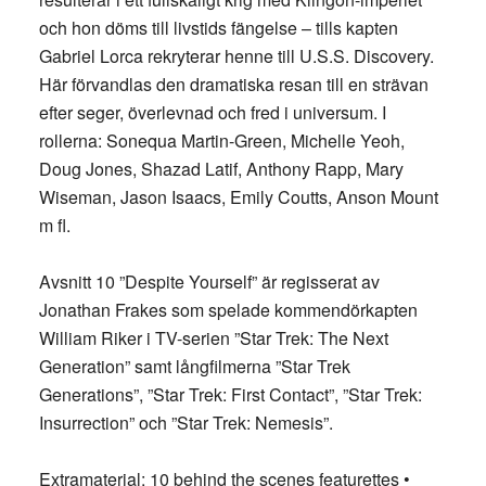
och hon döms till livstids fängelse – tills kapten
Gabriel Lorca rekryterar henne till U.S.S. Discovery.
Här förvandlas den dramatiska resan till en strävan
efter seger, överlevnad och fred i universum. I
rollerna: Sonequa Martin-Green, Michelle Yeoh,
Doug Jones, Shazad Latif, Anthony Rapp, Mary
Wiseman, Jason Isaacs, Emily Coutts, Anson Mount
m fl.
Avsnitt 10 ”Despite Yourself” är regisserat av
Jonathan Frakes som spelade kommendörkapten
William Riker i TV-serien ”Star Trek: The Next
Generation” samt långfilmerna ”Star Trek
Generations”, ”Star Trek: First Contact”, ”Star Trek:
Insurrection” och ”Star Trek: Nemesis”.
Extramaterial: 10 behind the scenes featurettes •