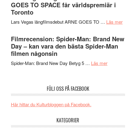
tv-
GOES TO SPACE får världspremiär i
kan
i
serie:
Toronto
styra
storform
Svärtan
Mauri?
om
Lars Vegas långfilmsdebut ARNE GOES TO …
Läs mer
–
Lars
välgjort
Vegas
Filmrecension: Spider-Man: Brand New
om
långfi
Day – kan vara den bästa Spider-Man
människans
ARNE
filmen någonsin
mörker
GOES
med
om
Spider-Man: Brand New Day Betyg 5 …
Läs mer
TO
imponerande
Filmrecension
SPAC
unga
Spider-
får
skådespelar
Man:
världs
FÖLJ OSS PÅ FACEBOOK
Brand
i
New
Toront
Här hittar du Kulturbloggen på Facebook.
Day
–
KATEGORIER
kan
vara
den
..