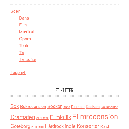
Scen
Dans
Film
Musikal
Opera
Teater
TV
TV-serier
Toppnytt
ETIKETTER
Bok
Böcker
Bokrecension
Deckare
Debaser
Dokumentär
Dans
Filmrecension
Dramaten
Filmkritik
ekonomi
indie
Konserter
Göteborg
Hårdrock
Konst
Hultsfred