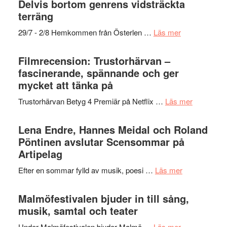
Delvis bortom genrens vidsträckta
gräset
terräng
–
om
29/7 - 2/8 Hemkommen från Österlen …
Läs mer
en
Ystad
humoristisk
Sweden
Filmrecension: Trustorhärvan –
och
Jazz
fascinerande, spännande och ger
hjärtevarm
Festival
mycket att tänka på
lättsam
2026
kompott
om
Trustorhärvan Betyg 4 Premiär på Netflix …
Läs mer
–
Filmrecens
I
Trustorhä
Lena Endre, Hannes Meidal och Roland
Delvis
–
Pöntinen avslutar Scensommar på
bortom
fascineran
Artipelag
genrens
spännand
vidsträckta
om
Efter en sommar fylld av musik, poesi …
Läs mer
och
terräng
Lena
ger
Endre,
Malmöfestivalen bjuder in till sång,
mycket
Hannes
musik, samtal och teater
att
Meidal
tänka
om
Under Malmöfestivalen bjuder Malmö …
Läs mer