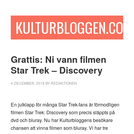
Hoppa
Hoppa
Hoppa
till
till
till
huvudinnehåll
det
sidfot
KULTURBLOGGEN.COM
primära
sidofältet
Grattis: Ni vann filmen
Star Trek – Discovery
4 DECEMBER, 2018
BY
REDAKTIONEN
En julklapp för många Star Trek-fans är förmodligen
filmen Star Trek: Discovery som precis släppts på
dvd och bluray. Nu har Kulturbloggens besökare
chansen att vinna filmen som bluray. Vi har tre