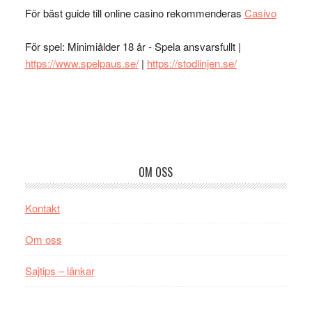
För bäst guide till online casino rekommenderas
Casivo
För spel: Minimiålder 18 år - Spela ansvarsfullt |
https://www.spelpaus.se/
|
https://stodlinjen.se/
Footer
OM OSS
Kontakt
Om oss
Sajtips – länkar