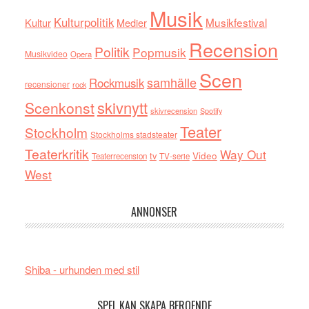
Musik
Kulturpolitik
Musikfestival
Kultur
Medier
Recension
Politik
Popmusik
Musikvideo
Opera
Scen
samhälle
Rockmusik
recensioner
rock
skivnytt
Scenkonst
skivrecension
Spotify
Teater
Stockholm
Stockholms stadsteater
Teaterkritik
Way Out
tv
Video
Teaterrecension
TV-serie
West
ANNONSER
Shiba - urhunden med stil
SPEL KAN SKAPA BEROENDE