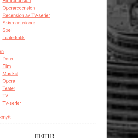
Filmrecension
Operarecension
Recension av TV-serier
Skivrecensioner
Spel
Teaterkritik
en
Dans
Film
Musikal
Opera
Teater
TV
TV-serier
pnytt
ETIKETTER