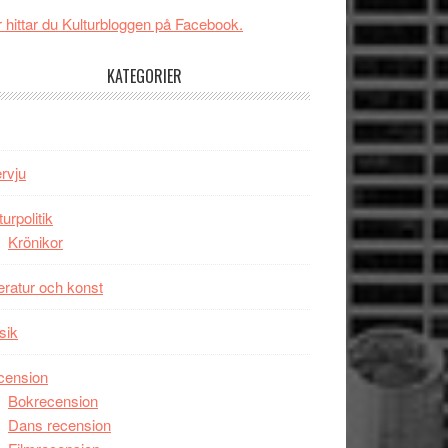
New
Toronto
 hittar du Kulturbloggen på Facebook.
Day
–
KATEGORIER
kan
vara
den
bästa
ervju
Spider-
Man
turpolitik
filmen
Krönikor
någonsin
teratur och konst
sik
cension
Bokrecension
Dans recension