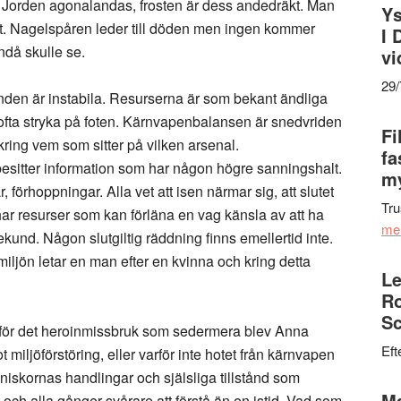
. Jorden agonalandas, frosten är dess andedräkt. Man
Ys
t. Nagelspåren leder till döden men ingen kommer
I 
ndå skulle se.
vi
29
anden är instabila. Resurserna är som bekant ändliga
 ofta stryka på foten. Kärnvapenbalansen är snedvriden
Fi
 kring vem som sitter på vilken arsenal.
fa
 besitter information som har någon högre sanningshalt.
my
, förhoppningar. Alla vet att isen närmar sig, att slutet
Tru
ar resurser som kan förläna en vag känsla av att ha
me
kund. Någon slutgiltig räddning finns emellertid inte.
 miljön letar en man efter en kvinna och kring detta
Le
Ro
Sc
ri för det heroinmissbruk som sedermera blev Anna
Eft
miljöförstöring, eller varför inte hotet från kärnvapen
niskornas handlingar och själsliga tillstånd som
Ma
 och alla gånger svårare att förstå än en istid. Vad som