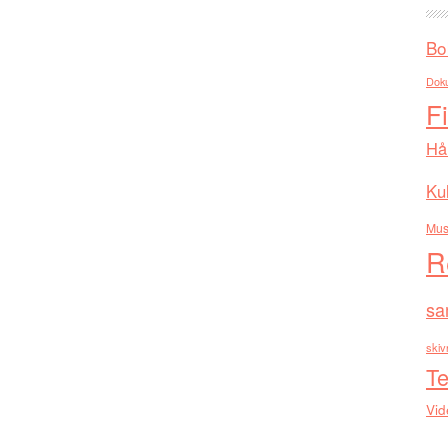
Bo
Dok
F
Hå
Kul
Mus
R
sa
skiv
Te
Vid