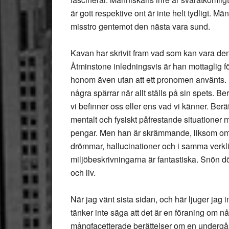
är gott respektive ont är inte helt tydligt. M
misstro gentemot den nästa vara sund.
Kavan har skrivit fram vad som kan vara den
Åtminstone inledningsvis är han mottaglig f
honom även utan att ett pronomen använts. 
några spärrar när allt ställs på sin spets. Berä
vi befinner oss eller ens vad vi känner. Ber
mentalt och fysiskt påfrestande situationer
pengar. Men han är skrämmande, liksom om
drömmar, hallucinationer och i samma verkli
miljöbeskrivningarna är fantastiska. Snön döl
och liv.
När jag vänt sista sidan, och här ljuger jag i
tänker inte säga att det är en föraning om nå
mångfacetterade berättelser om en undergån