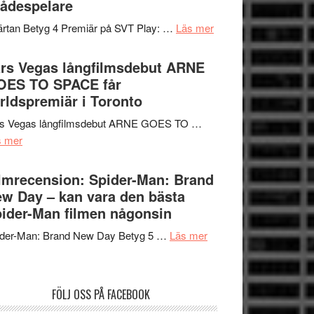
ådespelare
en
tv4
Jackie
om
rtan Betyg 4 Premiär på SVT Play: …
Läs mer
med
Chan
Recension
Vem
i
av
rs Vegas långfilmsdebut ARNE
kan
storform
tv-
OES TO SPACE får
styra
serie:
rldspremiär i Toronto
Mauri?
Svärtan
rs Vegas långfilmsdebut ARNE GOES TO …
–
om
s mer
välgjort
Lars
om
Vegas
lmrecension: Spider-Man: Brand
människans
långfilmsdebut
w Day – kan vara den bästa
mörker
ARNE
ider-Man filmen någonsin
med
GOES
imponerande
om
ider-Man: Brand New Day Betyg 5 …
Läs mer
TO
unga
Filmrecension:
SPACE
skådespelare
Spider-
får
Man:
världspremiär
FÖLJ OSS PÅ FACEBOOK
Brand
i