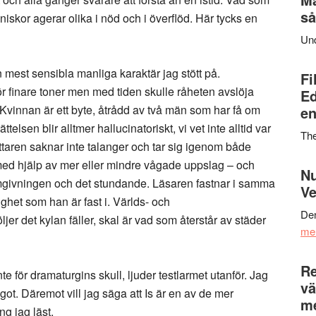
så
änniskor agerar olika i nöd och i överflöd. Här tycks en
Un
 mest sensibla manliga karaktär jag stött på.
Fi
ör finare toner men med tiden skulle råheten avslöja
Ed
Kvinnan är ett byte, åtrådd av två män som har få om
en
ttelsen blir alltmer hallucinatoriskt, vi vet inte alltid var
Th
ättaren saknar inte talanger och tar sig igenom både
 med hjälp av mer eller mindre vågade uppslag – och
Nu
givningen och det stundande. Läsaren fastnar i samma
Ve
ghet som han är fast i. Världs- och
Den
jer det kylan fäller, skal är vad som återstår av städer
me
Re
nte för dramaturgins skull, ljuder testlarmet utanför. Jag
vä
got. Däremot vill jag säga att Is är en av de mer
m
g jag läst.