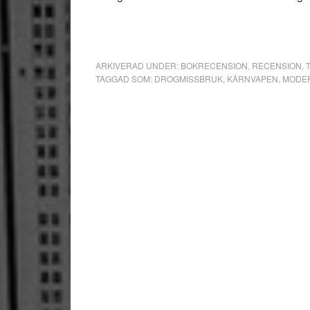
ARKIVERAD UNDER:
BOKRECENSION
,
RECENSION
,
TAGGAD SOM:
DROGMISSBRUK
,
KÄRNVAPEN
,
MODER