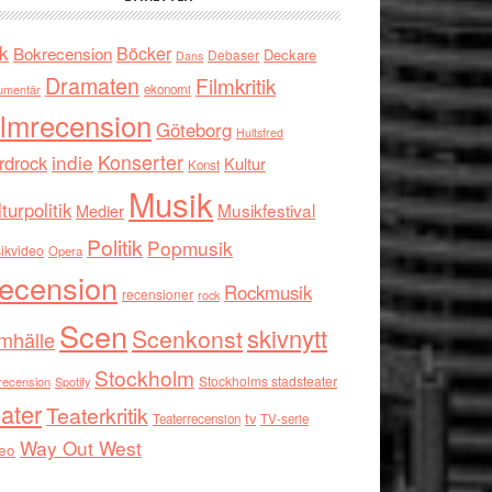
k
Böcker
Bokrecension
Deckare
Debaser
Dans
Dramaten
Filmkritik
umentär
ekonomi
ilmrecension
Göteborg
Hultsfred
indie
Konserter
rdrock
Kultur
Konst
Musik
turpolitik
Musikfestival
Medier
Politik
Popmusik
ikvideo
Opera
ecension
Rockmusik
recensioner
rock
Scen
skivnytt
Scenkonst
mhälle
Stockholm
Stockholms stadsteater
recension
Spotify
ater
Teaterkritik
tv
Teaterrecension
TV-serie
Way Out West
eo