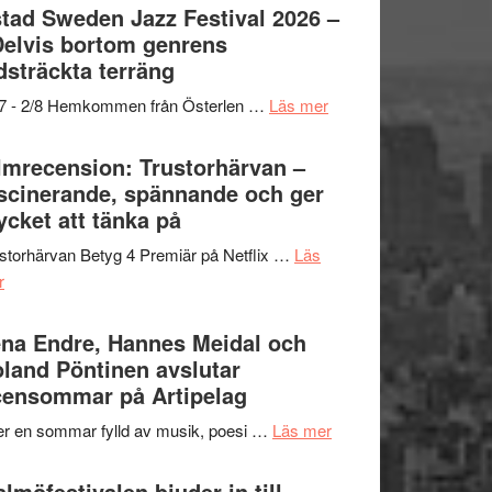
Det
tad Sweden Jazz Festival 2026 –
grönaste
Delvis bortom genrens
gräset
dsträckta terräng
–
om
/7 - 2/8 Hemkommen från Österlen …
Läs mer
en
Ystad
humoristisk
Sweden
lmrecension: Trustorhärvan –
och
Jazz
scinerande, spännande och ger
hjärtevarm
Festival
cket att tänka på
lättsam
2026
kompott
storhärvan Betyg 4 Premiär på Netflix …
Läs
–
om
r
I
Filmrecension:
Delvis
Trustorhärvan
na Endre, Hannes Meidal och
bortom
–
land Pöntinen avslutar
genrens
fascinerande,
ensommar på Artipelag
vidsträckta
spännande
terräng
om
er en sommar fylld av musik, poesi …
Läs mer
och
Lena
ger
Endre,
lmöfestivalen bjuder in till
mycket