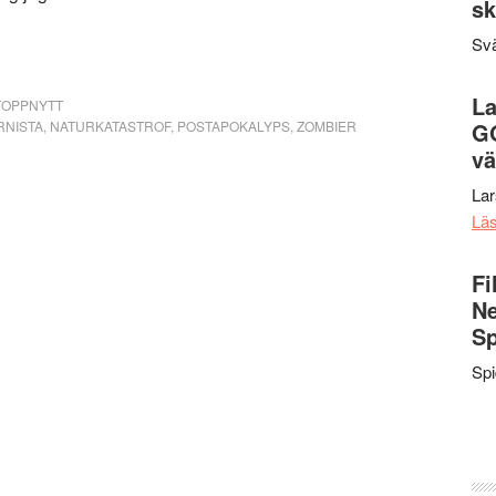
sk
Svä
La
TOPPNYTT
NISTA
,
NATURKATASTROF
,
POSTAPOKALYPS
,
ZOMBIER
G
vä
La
Lä
Fi
Ne
Sp
Sp