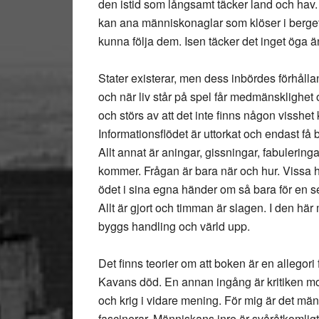
den istid som långsamt täcker land och hav
kan ana människonaglar som klöser i berge
kunna följa dem. Isen täcker det inget öga ä
Stater existerar, men dess inbördes förhåll
och när liv står på spel får medmänsklighet
och störs av att det inte finns någon visshet
Informationsflödet är uttorkat och endast få
Allt annat är aningar, gissningar, fabuleringar
kommer. Frågan är bara när och hur. Vissa h
ödet i sina egna händer om så bara för en se
Allt är gjort och timman är slagen. I den här
byggs handling och värld upp.
Det finns teorier om att boken är en allego
Kavans död. En annan ingång är kritiken mot 
och krig i vidare mening. För mig är det män
fascinerar. Människans inre är svåråtkomligt