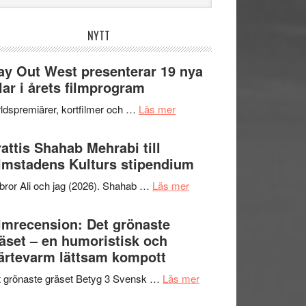
bplatsen
NYTT
y Out West presenterar 19 nya
tlar i årets filmprogram
om
ldspremiärer, kortfilmer och …
Läs mer
Way
Out
attis Shahab Mehrabi till
West
lmstadens Kulturs stipendium
presenterar
om
bror Ali och jag (2026). Shahab …
Läs mer
19
Grattis
nya
Shahab
lmrecension: Det grönaste
titlar
Mehrabi
äset – en humoristisk och
i
till
ärtevarm lättsam kompott
årets
Filmstadens
filmprogram
om
 grönaste gräset Betyg 3 Svensk …
Läs mer
Kulturs
Filmrecension:
stipendium