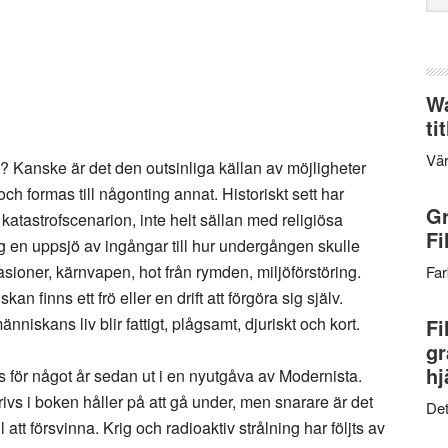
web
Wa
ti
Vär
 Kanske är det den outsinliga källan av möjligheter
ch formas till någonting annat. Historiskt sett har
Gr
katastrofscenarion, inte helt sällan med religiösa
Fi
g en uppsjö av ingångar till hur undergången skulle
sioner, kärnvapen, hot från rymden, miljöförstöring.
Far
n finns ett frö eller en drift att förgöra sig själv.
nniskans liv blir fattigt, plågsamt, djuriskt och kort.
Fi
gr
hj
för något år sedan ut i en nyutgåva av Modernista.
krivs i boken håller på att gå under, men snarare är det
Det
 att försvinna. Krig och radioaktiv strålning har följts av