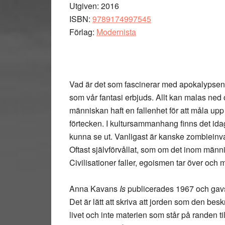
Utgiven: 2016
ISBN:
9789174997545
Förlag:
Modernista
Vad är det som fascinerar med apokalypsen?
som vår fantasi erbjuds. Allt kan malas ned o
människan haft en fallenhet för att måla upp 
förtecken. I kultursammanhang finns det ida
kunna se ut. Vanligast är kanske zombieinva
Oftast självförvållat, som om det inom människa
Civilisationer faller, egoismen tar över och mä
Anna Kavans
Is
publicerades 1967 och gavs 
Det är lätt att skriva att jorden som den bes
livet och inte materien som står på randen till