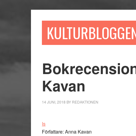
Hoppa
Hoppa
Hoppa
till
till
till
huvudinnehåll
det
sidfot
KULTURBLOGGE
primära
sidofältet
Bokrecension
Kavan
14 JUNI, 2018
BY
REDAKTIONEN
Is
Författare: Anna Kavan