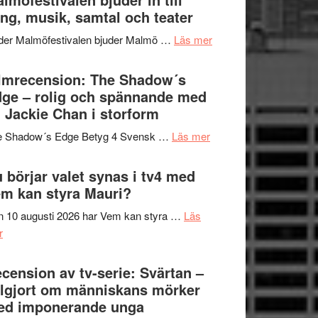
Hannes
ng, musik, samtal och teater
att
Meidal
tänka
om
der Malmöfestivalen bjuder Malmö …
Läs mer
och
på
Malmöfestivalen
Roland
bjuder
lmrecension: The Shadow´s
Pöntinen
in
ge – rolig och spännande med
avslutar
till
 Jackie Chan i storform
Scensommar
sång,
på
om
e Shadow´s Edge Betyg 4 Svensk …
Läs mer
musik,
Artipelag
Filmrecension:
samtal
The
 börjar valet synas i tv4 med
och
Shadow
m kan styra Mauri?
teater
´s
 10 augusti 2026 har Vem kan styra …
Läs
Edge
om
r
–
Nu
rolig
börjar
cension av tv-serie: Svärtan –
och
valet
lgjort om människans mörker
spännande
synas
ed imponerande unga
med
i