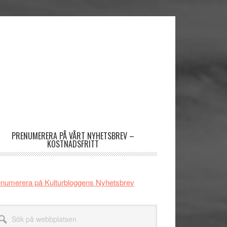
imärt
dofält
PRENUMERERA PÅ VÅRT NYHETSBREV –
KOSTNADSFRITT
numerera på Kulturbloggens Nyhetsbrev
k