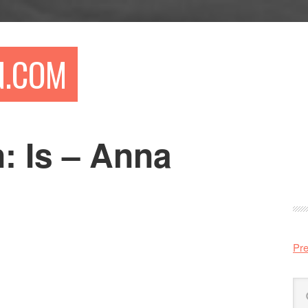
N.COM
: Is – Anna
Pr
si
Pre
Sö
på