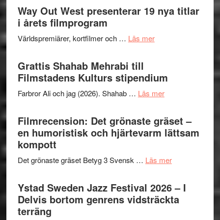
trailern
Way Out West presenterar 19 nya titlar
Internat
för
i årets filmprogram
storhet
The
och
om
Världspremiärer, kortfilmer och …
Läs mer
X-
samarb
Way
Files:
Out
Grattis Shahab Mehrabi till
I
West
Filmstadens Kulturs stipendium
Want
presenterar
to
om
Farbror Ali och jag (2026). Shahab …
Läs mer
19
Believe
Grattis
nya
–
Shahab
Filmrecension: Det grönaste gräset –
titlar
Vrach
Mehrabi
en humoristisk och hjärtevarm lättsam
i
Frankenshtey
till
kompott
årets
–
Filmstadens
filmprogram
med
om
Det grönaste gräset Betyg 3 Svensk …
Läs mer
Kulturs
Fox
Filmrecension:
stipendium
Mulder
Det
Ystad Sweden Jazz Festival 2026 – I
och
grönaste
Delvis bortom genrens vidsträckta
Dana
gräset
terräng
Scully
–