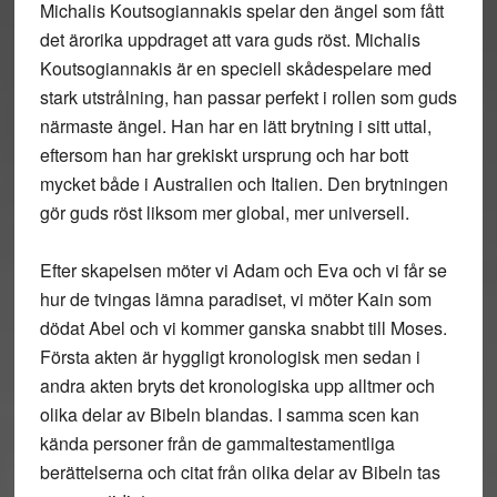
Michalis Koutsogiannakis spelar den ängel som fått
det ärorika uppdraget att vara guds röst. Michalis
Koutsogiannakis är en speciell skådespelare med
stark utstrålning, han passar perfekt i rollen som guds
närmaste ängel. Han har en lätt brytning i sitt uttal,
eftersom han har grekiskt ursprung och har bott
mycket både i Australien och Italien. Den brytningen
gör guds röst liksom mer global, mer universell.
Efter skapelsen möter vi Adam och Eva och vi får se
hur de tvingas lämna paradiset, vi möter Kain som
dödat Abel och vi kommer ganska snabbt till Moses.
Första akten är hyggligt kronologisk men sedan i
andra akten bryts det kronologiska upp alltmer och
olika delar av Bibeln blandas. I samma scen kan
kända personer från de gammaltestamentliga
berättelserna och citat från olika delar av Bibeln tas