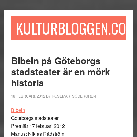
Hoppa
Hoppa
Hoppa
till
till
till
huvudinnehåll
det
sidfot
KULTURBLOGGEN.COM
primära
sidofältet
Bibeln på Göteborgs
stadsteater är en mörk
historia
18 FEBRUARI, 2012
BY
ROSEMARI SÖDERGREN
Bibeln
Göteborgs stadsteater
Premiär 17 februari 2012
Manus: Niklas Rådström