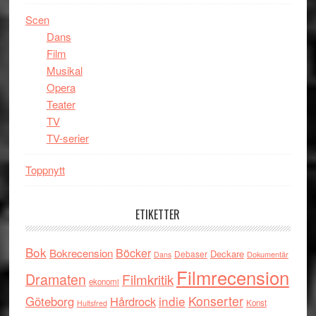
Scen
Dans
Film
Musikal
Opera
Teater
TV
TV-serier
Toppnytt
ETIKETTER
Bok
Böcker
Bokrecension
Deckare
Debaser
Dokumentär
Dans
Filmrecension
Dramaten
Filmkritik
ekonomi
indie
Konserter
Göteborg
Hårdrock
Konst
Hultsfred