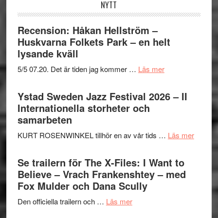
NYTT
Recension: Håkan Hellström –
Huskvarna Folkets Park – en helt
lysande kväll
om
5/5 07.20. Det är tiden jag kommer …
Läs mer
Recension:
Håkan
Ystad Sweden Jazz Festival 2026 – II
Hellström
Internationella storheter och
–
samarbeten
Huskvarna
om
KURT ROSENWINKEL tillhör en av vår tids …
Läs mer
Folkets
Ystad
Park
Swede
Se trailern för The X-Files: I Want to
–
Jazz
Believe – Vrach Frankenshtey – med
en
Festiva
Fox Mulder och Dana Scully
helt
2026
lysande
om
Den officiella trailern och …
Läs mer
–
kväll
Se
II