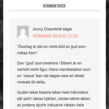
Läsarkommentarer
KOMMENTARER
Jonny Disenfeldt
säger
18 februari, 2012 kl. 11:19
”Överlag är det en mörk bild av gud som
målas fram”
Den ”gud” som beskrivs i Bibeln är en
oerhört mörk figur. Hans manifestation som
en ”Jesus” kan väl sägas vara en direkt
motsats till detta.
Guden leker bisarra lekar med människor,
sår split i deras hjärtan, utrotar större delen
av jordens djurliv inklusive nästan hela