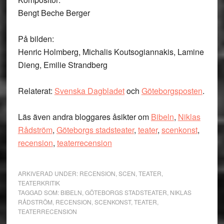
Bengt Beche Berger
På bilden:
Henric Holmberg, Michalis Koutsogiannakis, Lamine
Dieng, Emilie Strandberg
Relaterat:
Svenska Dagbladet
och
Göteborgsposten
.
Läs även andra bloggares åsikter om
Bibeln
,
Niklas
Rådström
,
Göteborgs stadsteater
,
teater
,
scenkonst
,
recension
,
teaterrecension
ARKIVERAD UNDER:
RECENSION
,
SCEN
,
TEATER
,
TEATERKRITIK
TAGGAD SOM:
BIBELN
,
GÖTEBORGS STADSTEATER
,
NIKLAS
RÅDSTRÖM
,
RECENSION
,
SCENKONST
,
TEATER
,
TEATERRECENSION