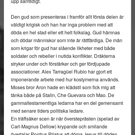
upp samtidigt.
Den gud som presenteras i framför allt första delen är
väldigt krigisk och han har inga problem med att
döda en hel stad eller ett helt folkslag. Gud hämnas
och dödar människor som inte är rättfärdiga. De män
som krigar för gud har slående likheter med både
soldater och rebeller i nutida konflikter. Dräkterna
stryker under och förstärker och ger fördjupade
associationer. Alex Tarragüel Rubio har gjort ett
imponerande arbete med hur kostymerna används.
Moses bror Aron hade en klädstil som fick mig att
tänka både på Stalin, Che Guevara och Mao. De
gammaltestamentliga ledarna har en del gemensamt
med senare tiders politiska ledare.
En träffsäker scen är när översteprästen (spelad av
Carl-Magnus Dellow) krypande och smilande
övertalar Pontius Pilatus att döma Jesus till döden