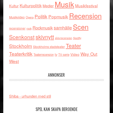
Musik
Kulturpolitik
Musikfestival
Kultur
Medier
Recension
Politik
Popmusik
Musikvideo
Opera
Scen
samhälle
Rockmusik
recensioner
rock
skivnytt
Scenkonst
skivrecension
Spotify
Teater
Stockholm
Stockholms stadsteater
Teaterkritik
Way Out
tv
Video
Teaterrecension
TV-serie
West
ANNONSER
Shiba - urhunden med stil
SPEL KAN SKAPA BEROENDE