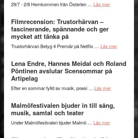
om
29/7 - 2/8 Hemkommen från Österlen …
Läs mer
en
Ystad
humoristisk
Sweden
Filmrecension: Trustorhärvan –
och
Jazz
fascinerande, spännande och ger
hjärtevarm
Festival
mycket att tänka på
lättsam
2026
kompott
om
Trustorhärvan Betyg 4 Premiär på Netflix …
Läs mer
–
Filmrecens
I
Trustorhä
Lena Endre, Hannes Meidal och Roland
Delvis
–
Pöntinen avslutar Scensommar på
bortom
fascineran
Artipelag
genrens
spännand
vidsträckta
om
Efter en sommar fylld av musik, poesi …
Läs mer
och
terräng
Lena
ger
Endre,
Malmöfestivalen bjuder in till sång,
mycket
Hannes
musik, samtal och teater
att
Meidal
tänka
om
Under Malmöfestivalen bjuder Malmö …
Läs mer
och
på
Malmöfestiva
Roland
bjuder