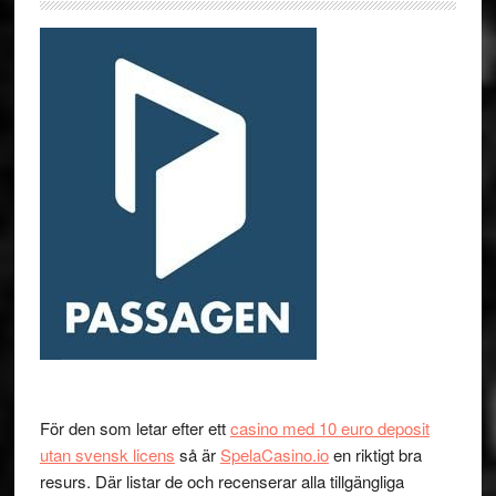
För den som letar efter ett
casino med 10 euro deposit
utan svensk licens
så är
SpelaCasino.io
en riktigt bra
resurs. Där listar de och recenserar alla tillgängliga