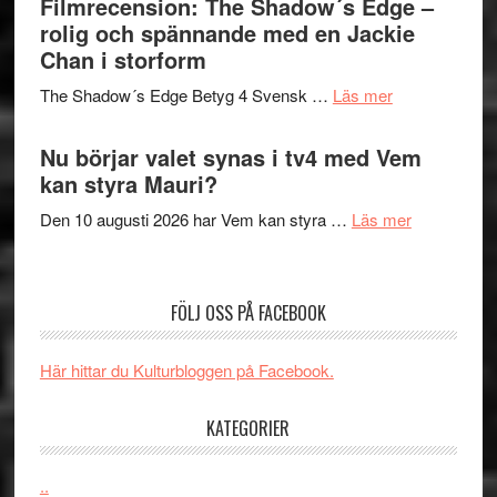
Filmrecension: The Shadow´s Edge –
Pöntinen
in
rolig och spännande med en Jackie
avslutar
till
Chan i storform
Scensommar
sång,
på
om
The Shadow´s Edge Betyg 4 Svensk …
Läs mer
musik,
Artipelag
Filmrecension
samtal
The
Nu börjar valet synas i tv4 med Vem
och
Shadow
kan styra Mauri?
teater
´s
om
Den 10 augusti 2026 har Vem kan styra …
Läs mer
Edge
Nu
–
börjar
rolig
valet
och
FÖLJ OSS PÅ FACEBOOK
synas
spännande
i
med
Här hittar du Kulturbloggen på Facebook.
tv4
en
med
Jackie
KATEGORIER
Vem
Chan
kan
i
styra
..
storform