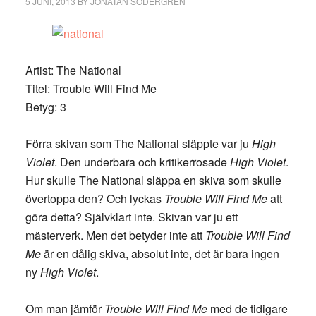
5 JUNI, 2013
BY
JONATAN SÖDERGREN
Artist: The National
Titel: Trouble Will Find Me
Betyg: 3
Förra skivan som The National släppte var ju
High
Violet
. Den underbara och kritikerrosade
High Violet
.
Hur skulle The National släppa en skiva som skulle
övertoppa den? Och lyckas
Trouble Will Find Me
att
göra detta? Självklart inte. Skivan var ju ett
mästerverk. Men det betyder inte att
Trouble Will Find
Me
är en dålig skiva, absolut inte, det är bara ingen
ny
High Violet
.
Om man jämför
Trouble Will Find Me
med de tidigare