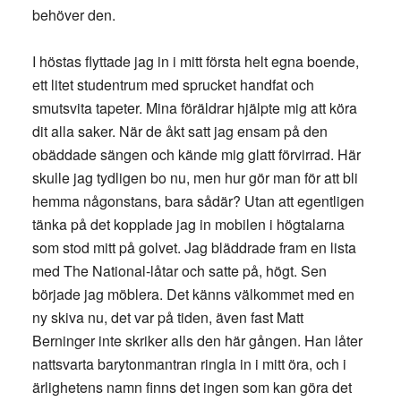
behöver den.
I höstas flyttade jag in i mitt första helt egna boende,
ett litet studentrum med sprucket handfat och
smutsvita tapeter. Mina föräldrar hjälpte mig att köra
dit alla saker. När de åkt satt jag ensam på den
obäddade sängen och kände mig glatt förvirrad. Här
skulle jag tydligen bo nu, men hur gör man för att bli
hemma någonstans, bara sådär? Utan att egentligen
tänka på det kopplade jag in mobilen i högtalarna
som stod mitt på golvet. Jag bläddrade fram en lista
med The National-låtar och satte på, högt. Sen
började jag möblera. Det känns välkommet med en
ny skiva nu, det var på tiden, även fast Matt
Berninger inte skriker alls den här gången. Han låter
nattsvarta barytonmantran ringla in i mitt öra, och i
ärlighetens namn finns det ingen som kan göra det