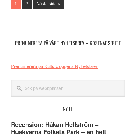
Sida
Sida
Go
1
2
Nästa sida »
to
Primärt
sidofält
PRENUMERERA PÅ VÅRT NYHETSBREV – KOSTNADSFRITT
Prenumerera på Kulturbloggens Nyhetsbrev
Sök
på
webbplatsen
NYTT
Recension: Håkan Hellström –
Huskvarna Folkets Park – en helt