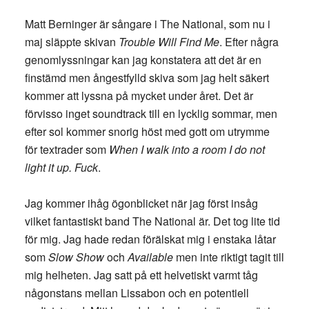
Matt Berninger är sångare i The National, som nu i
maj släppte skivan
Trouble Will Find Me
. Efter några
genomlyssningar kan jag konstatera att det är en
finstämd men ångestfylld skiva som jag helt säkert
kommer att lyssna på mycket under året. Det är
förvisso inget soundtrack till en lycklig sommar, men
efter sol kommer snorig höst med gott om utrymme
för textrader som
When I walk into a room I do not
light it up. Fuck
.
Jag kommer ihåg ögonblicket när jag först insåg
vilket fantastiskt band The National är. Det tog lite tid
för mig. Jag hade redan förälskat mig i enstaka låtar
som
Slow Show
och
Available
men inte riktigt tagit till
mig helheten. Jag satt på ett helvetiskt varmt tåg
någonstans mellan Lissabon och en potentiell