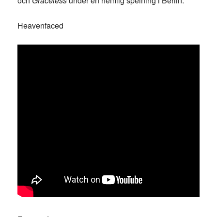
och
Graceless
under en hemlig spelning i Berlin.
Heavenfaced