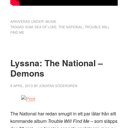
ARKIVERAD UNDER:
MUSIK
TAGGAD SOM:
SEA OF LOVE
,
THE NATIONAL
,
TROUBLE WILL
FIND ME
Lyssna: The National –
Demons
8 APRIL, 2013
BY
JONATAN SÖDERGREN
The National har redan smugit in ett par låtar från sitt
kommande album
Trouble Will Find Me
– som släpps