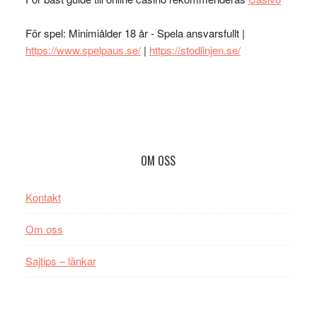
För spel: Minimiålder 18 år - Spela ansvarsfullt |
https://www.spelpaus.se/
|
https://stodlinjen.se/
Footer
OM OSS
Kontakt
Om oss
Sajtips – länkar