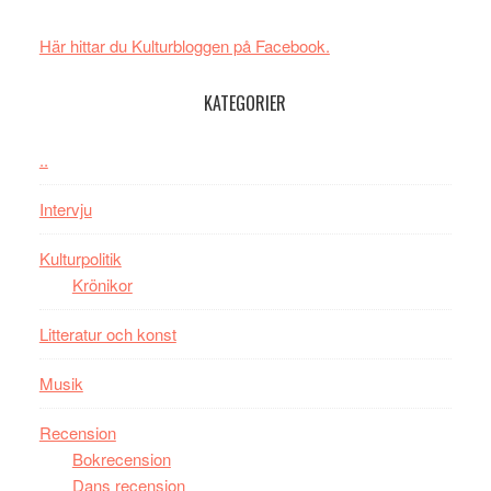
och
synas
spännande
i
Här hittar du Kulturbloggen på Facebook.
med
tv4
en
med
KATEGORIER
Jackie
Vem
Chan
kan
..
i
styra
storform
Mauri?
Intervju
Kulturpolitik
Krönikor
Litteratur och konst
Musik
Recension
Bokrecension
Dans recension