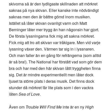
skivorna så är den tydligaste skillnaden att mörkret
saknas på nya skivan. Eller kanske inte nödvändigt
saknas men den är bättre gömd inom musiken.
Istället så låter skivan ovanligt varm och Matt
Berninger låter mer trygg än han någonsin har gjort.
De första lyssningarna fick mig att sakna mörkret.
Fick mig att tro att skivan var tråkigare. Men vid varje
lyssning växer den. Värmen tar sig in i lyssnaren.
Och man faller än en gång för refrängerna (som alltid
är så bra!). The National har förstått vad som gör dem
bra och har med den här skivan låtit tryggheten finna
sig. Det är mindre experimentiellt men låter dock
ljuset ta större plats i deras musik. Det finns dock
stunder då mörkret får lite plats som i den vackra
låten
Sea of Love
.
Även om
Trouble Will Find Me
inte är en ny
High