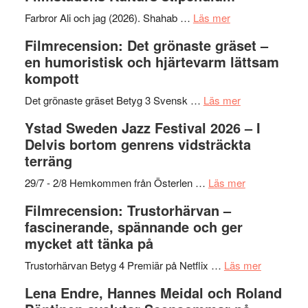
I
West
Want
presenterar
om
Farbror Ali och jag (2026). Shahab …
Läs mer
to
19
Grattis
Filmrecension: Det grönaste gräset –
Believe
nya
Shahab
en humoristisk och hjärtevarm lättsam
–
titlar
Mehrabi
kompott
Vrach
i
till
Frankenshtey
årets
Filmstadens
om
Det grönaste gräset Betyg 3 Svensk …
Läs mer
–
filmprogram
Kulturs
Filmrecension:
Ystad Sweden Jazz Festival 2026 – I
med
stipendium
Det
Delvis bortom genrens vidsträckta
Fox
grönaste
terräng
Mulder
gräset
och
–
om
29/7 - 2/8 Hemkommen från Österlen …
Läs mer
Dana
en
Ystad
Filmrecension: Trustorhärvan –
Scully
humoristisk
Sweden
fascinerande, spännande och ger
och
Jazz
mycket att tänka på
hjärtevarm
Festival
lättsam
2026
om
Trustorhärvan Betyg 4 Premiär på Netflix …
Läs mer
kompott
–
Filmrecens
Lena Endre, Hannes Meidal och Roland
I
Trustorhä