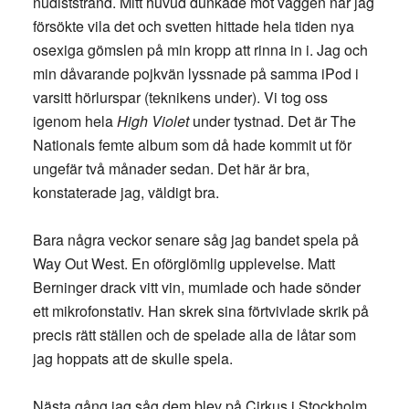
nudiststrand. Mitt huvud dunkade mot väggen när jag
försökte vila det och svetten hittade hela tiden nya
osexiga gömslen på min kropp att rinna in i. Jag och
min dåvarande pojkvän lyssnade på samma iPod i
varsitt hörlurspar (teknikens under). Vi tog oss
igenom hela
High Violet
under tystnad. Det är The
Nationals femte album som då hade kommit ut för
ungefär två månader sedan. Det här är bra,
konstaterade jag, väldigt bra.
Bara några veckor senare såg jag bandet spela på
Way Out West. En oförglömlig upplevelse. Matt
Berninger drack vitt vin, mumlade och hade sönder
ett mikrofonstativ. Han skrek sina förtvivlade skrik på
precis rätt ställen och de spelade alla de låtar som
jag hoppats att de skulle spela.
Nästa gång jag såg dem blev på Cirkus i Stockholm.