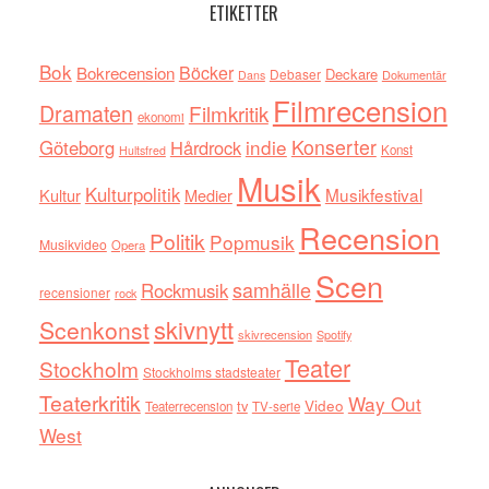
ETIKETTER
Bok
Böcker
Bokrecension
Deckare
Debaser
Dokumentär
Dans
Filmrecension
Dramaten
Filmkritik
ekonomi
indie
Konserter
Göteborg
Hårdrock
Konst
Hultsfred
Musik
Kulturpolitik
Musikfestival
Kultur
Medier
Recension
Politik
Popmusik
Musikvideo
Opera
Scen
samhälle
Rockmusik
recensioner
rock
skivnytt
Scenkonst
skivrecension
Spotify
Teater
Stockholm
Stockholms stadsteater
Teaterkritik
Way Out
tv
Video
Teaterrecension
TV-serie
West