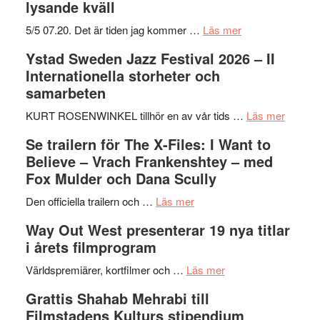
lysande kväll
om
5/5 07.20. Det är tiden jag kommer …
Läs mer
Recension:
Ystad Sweden Jazz Festival 2026 – II
Håkan
Internationella storheter och
Hellström
samarbeten
–
Huskvarna
om
KURT ROSENWINKEL tillhör en av vår tids …
Läs mer
Folkets
Ystad
Se trailern för The X-Files: I Want to
Park
Swede
Believe – Vrach Frankenshtey – med
–
Jazz
Fox Mulder och Dana Scully
en
Festiva
om
helt
2026
Den officiella trailern och …
Läs mer
Se
lysande
–
Way Out West presenterar 19 nya titlar
trailern
kväll
II
i årets filmprogram
för
Internat
The
om
storhet
Världspremiärer, kortfilmer och …
Läs mer
X-
Way
och
Grattis Shahab Mehrabi till
Files:
Out
samarb
Filmstadens Kulturs stipendium