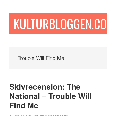
Hoppa
Hoppa
Hoppa
till
till
till
huvudinnehåll
det
sidfot
KULTURBLOGGEN.COM
primära
sidofältet
Trouble Will Find Me
Skivrecension: The
National – Trouble Will
Find Me