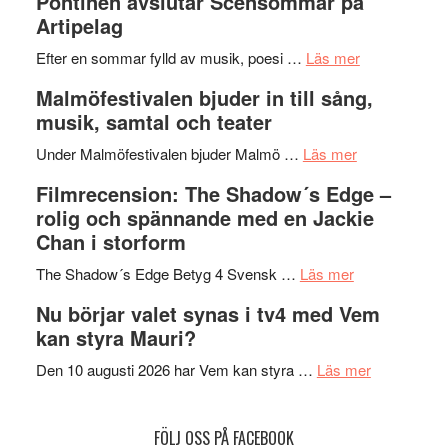
Pöntinen avslutar Scensommar på
Delvis
–
Artipelag
bortom
fascineran
genrens
om
spännand
Efter en sommar fylld av musik, poesi …
Läs mer
vidsträckta
Lena
och
Malmöfestivalen bjuder in till sång,
terräng
Endre,
ger
musik, samtal och teater
Hannes
mycket
om
Meidal
att
Under Malmöfestivalen bjuder Malmö …
Läs mer
Malmöfestiva
och
tänka
Filmrecension: The Shadow´s Edge –
bjuder
Roland
på
rolig och spännande med en Jackie
in
Pöntinen
Chan i storform
till
avslutar
om
sång,
Scensommar
The Shadow´s Edge Betyg 4 Svensk …
Läs mer
Filmrecension
musik,
på
Nu börjar valet synas i tv4 med Vem
The
samtal
Artipelag
kan styra Mauri?
Shadow
och
´s
teater
om
Den 10 augusti 2026 har Vem kan styra …
Läs mer
Edge
Nu
–
börjar
FÖLJ OSS PÅ FACEBOOK
rolig
valet