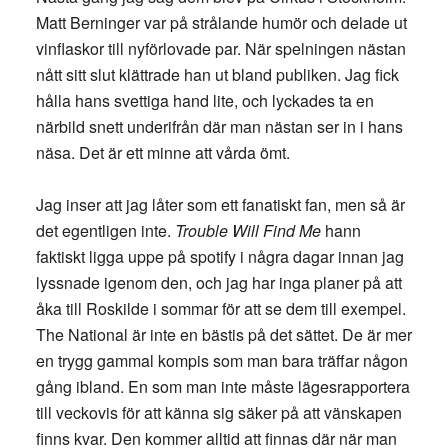
Matt Berninger var på strålande humör och delade ut
vinflaskor till nyförlovade par. När spelningen nästan
nått sitt slut klättrade han ut bland publiken. Jag fick
hålla hans svettiga hand lite, och lyckades ta en
närbild snett underifrån där man nästan ser in i hans
näsa. Det är ett minne att vårda ömt.
Jag inser att jag låter som ett fanatiskt fan, men så är
det egentligen inte.
Trouble Will Find Me
hann
faktiskt ligga uppe på spotify i några dagar innan jag
lyssnade igenom den, och jag har inga planer på att
åka till Roskilde i sommar för att se dem till exempel.
The National är inte en bästis på det sättet. De är mer
en trygg gammal kompis som man bara träffar någon
gång ibland. En som man inte måste lägesrapportera
till veckovis för att känna sig säker på att vänskapen
finns kvar. Den kommer alltid att finnas där när man