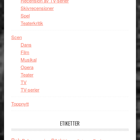
Recension av TV-serier
Skivrecensioner
Spel
Teaterkritik
Scen
Dans
Film
Musikal
Opera
Teater
TV
TV-serier
Toppnytt
ETIKETTER