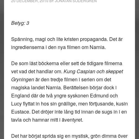
20 DECEMBER, 2010
BY
JONATAN SÖDERGREN
Betyg: 3
Spänning, magi och lite kristen propaganda. Det är
ingredienserna i den nya filmen om Narnia.
De som läst böckerna eller sett de tidigare filmerna
vet vad det handlar om.
Kung Caspian och skeppet
Gryningen
är den tredje filmen i serien om det
magiska landet Narnia. Berättelsen börjar dock i
England där de två yngre syskonen Edmund och
Lucy flyttat in hos sin gnällige, men förtjusande, kusin
Eustace. Det dröjer inte lång tid innan de sugs in i en
tavla och hamnar mitt i äventyret.
Det har börjat sprida sig en mystisk, grön dimma över