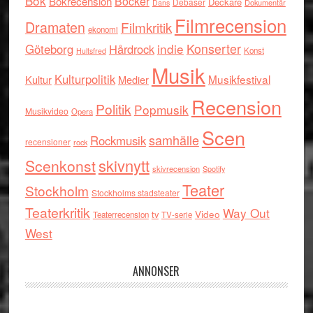
Bok
Böcker
Bokrecension
Deckare
Debaser
Dokumentär
Dans
Filmrecension
Dramaten
Filmkritik
ekonomi
indie
Konserter
Göteborg
Hårdrock
Konst
Hultsfred
Musik
Kulturpolitik
Musikfestival
Kultur
Medier
Recension
Politik
Popmusik
Musikvideo
Opera
Scen
samhälle
Rockmusik
recensioner
rock
skivnytt
Scenkonst
skivrecension
Spotify
Teater
Stockholm
Stockholms stadsteater
Teaterkritik
Way Out
tv
Video
Teaterrecension
TV-serie
West
ANNONSER