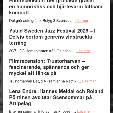
Filmrecension: Det grönaste gräset –
Believe
nya
Shahab
en humoristisk och hjärtevarm lättsam
–
titlar
Mehrabi
kompott
Vrach
i
till
Frankenshtey
årets
Filmstadens
om
Det grönaste gräset Betyg 3 Svensk …
Läs mer
–
filmprogram
Kulturs
Filmrecension:
Ystad Sweden Jazz Festival 2026 – I
med
stipendium
Det
Delvis bortom genrens vidsträckta
Fox
grönaste
terräng
Mulder
gräset
och
–
om
29/7 - 2/8 Hemkommen från Österlen …
Läs mer
Dana
en
Ystad
Filmrecension: Trustorhärvan –
Scully
humoristisk
Sweden
fascinerande, spännande och ger
och
Jazz
mycket att tänka på
hjärtevarm
Festival
lättsam
2026
om
Trustorhärvan Betyg 4 Premiär på Netflix …
Läs mer
kompott
–
Filmrecens
Lena Endre, Hannes Meidal och Roland
I
Trustorhä
Pöntinen avslutar Scensommar på
Delvis
–
Artipelag
bortom
fascineran
genrens
om
spännand
Efter en sommar fylld av musik, poesi …
Läs mer