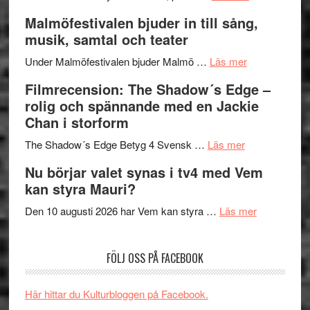
vidsträckta
Lena
och
Malmöfestivalen bjuder in till sång,
terräng
Endre,
ger
musik, samtal och teater
Hannes
mycket
om
Meidal
att
Under Malmöfestivalen bjuder Malmö …
Läs mer
Malmöfestiva
och
tänka
Filmrecension: The Shadow´s Edge –
bjuder
Roland
på
rolig och spännande med en Jackie
in
Pöntinen
Chan i storform
till
avslutar
om
sång,
Scensommar
The Shadow´s Edge Betyg 4 Svensk …
Läs mer
Filmrecension
musik,
på
Nu börjar valet synas i tv4 med Vem
The
samtal
Artipelag
kan styra Mauri?
Shadow
och
´s
teater
om
Den 10 augusti 2026 har Vem kan styra …
Läs mer
Edge
Nu
–
börjar
FÖLJ OSS PÅ FACEBOOK
rolig
valet
och
synas
spännande
i
Här hittar du Kulturbloggen på Facebook.
med
tv4