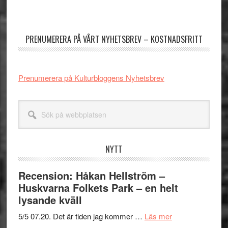
Primärt
sidofält
PRENUMERERA PÅ VÅRT NYHETSBREV – KOSTNADSFRITT
Prenumerera på Kulturbloggens Nyhetsbrev
Sök
på
webbplatsen
NYTT
Recension: Håkan Hellström –
Huskvarna Folkets Park – en helt
lysande kväll
om
5/5 07.20. Det är tiden jag kommer …
Läs mer
Recension: