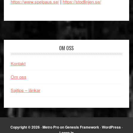
https://www.spelpaus.se/
|
https://stodlinjen.se/
Footer
OM OSS
Kontakt
Om oss
Sajtips – länkar
Copyright © 2026 ·
Metro Pro
on
Genesis Framework
·
WordPress
·
Logga in