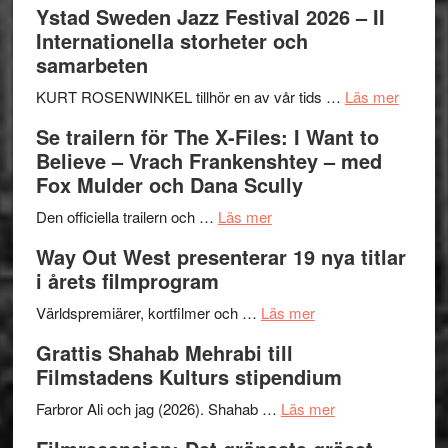
Ystad Sweden Jazz Festival 2026 – II
Håkan
Internationella storheter och
Hellström
samarbeten
–
Huskvarna
om
KURT ROSENWINKEL tillhör en av vår tids …
Läs mer
Folkets
Ystad
Se trailern för The X-Files: I Want to
Park
Swede
Believe – Vrach Frankenshtey – med
–
Jazz
Fox Mulder och Dana Scully
en
Festiva
om
helt
2026
Den officiella trailern och …
Läs mer
Se
lysande
–
Way Out West presenterar 19 nya titlar
trailern
kväll
II
i årets filmprogram
för
Internat
The
om
storhet
Världspremiärer, kortfilmer och …
Läs mer
X-
Way
och
Grattis Shahab Mehrabi till
Files:
Out
samarb
Filmstadens Kulturs stipendium
I
West
Want
presenterar
om
Farbror Ali och jag (2026). Shahab …
Läs mer
to
19
Grattis