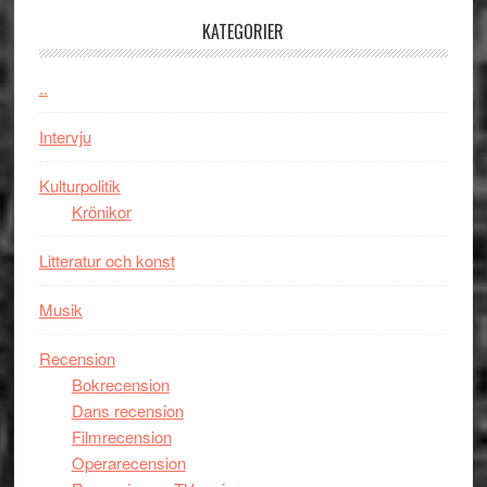
en
med
KATEGORIER
Jackie
Vem
Chan
kan
..
i
styra
storform
Mauri?
Intervju
Kulturpolitik
Krönikor
Litteratur och konst
Musik
Recension
Bokrecension
Dans recension
Filmrecension
Operarecension