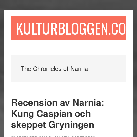
Hoppa
Hoppa
Hoppa
till
till
till
huvudinnehåll
det
sidfot
KULTURBLOGGEN.COM
primära
sidofältet
The Chronicles of Narnia
Recension av Narnia:
Kung Caspian och
skeppet Gryningen