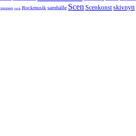
Scen
skivnytt
Scenkonst
samhälle
Rockmusik
censioner
rock