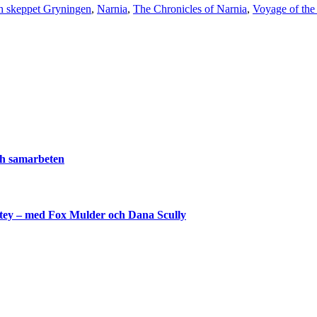
h skeppet Gryningen
,
Narnia
,
The Chronicles of Narnia
,
Voyage of th
och samarbeten
shtey – med Fox Mulder och Dana Scully
lla