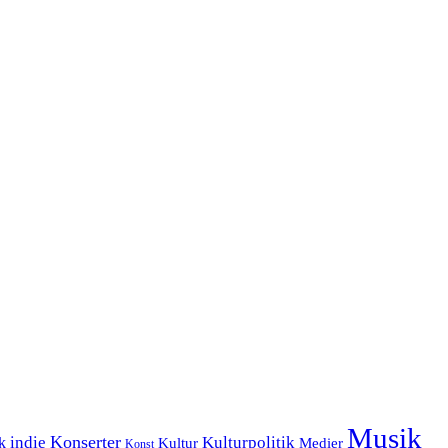
Musik
Konserter
k
indie
Kulturpolitik
Kultur
Medier
Konst