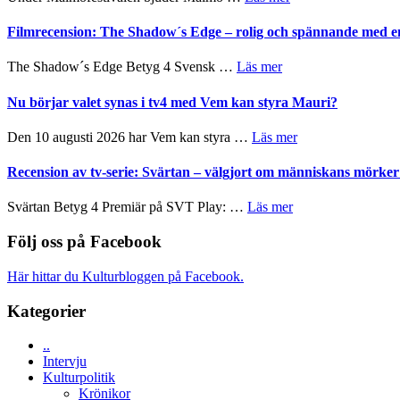
att
och
Malmöfestivalen
tänka
Roland
bjuder
Filmrecension: The Shadow´s Edge – rolig och spännande med e
på
Pöntinen
in
avslutar
till
om
The Shadow´s Edge Betyg 4 Svensk …
Läs mer
Scensommar
sång,
Filmrecension:
på
musik,
The
Nu börjar valet synas i tv4 med Vem kan styra Mauri?
Artipelag
samtal
Shadow
och
´s
om
Den 10 augusti 2026 har Vem kan styra …
Läs mer
teater
Edge
Nu
–
börjar
Recension av tv-serie: Svärtan – välgjort om människans mörk
rolig
valet
och
synas
om
Svärtan Betyg 4 Premiär på SVT Play: …
Läs mer
spännande
i
Recension
med
tv4
av
Följ oss på Facebook
en
med
tv-
Jackie
Vem
serie:
Chan
Här hittar du Kulturbloggen på Facebook.
kan
Svärtan
i
styra
–
storform
Kategorier
Mauri?
välgjort
om
..
människans
Intervju
mörker
Kulturpolitik
med
Krönikor
imponerande