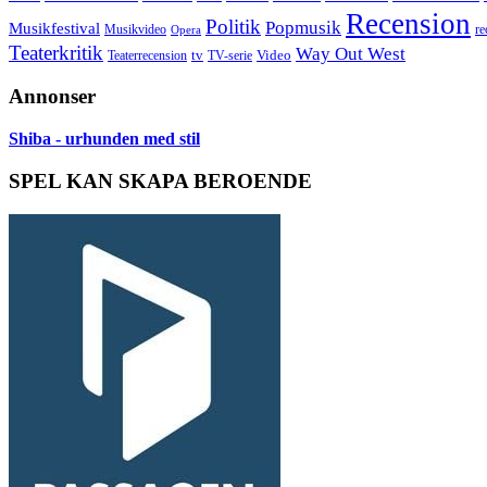
Recension
Politik
Popmusik
Musikfestival
Musikvideo
re
Opera
Teaterkritik
Way Out West
Video
tv
Teaterrecension
TV-serie
Annonser
Shiba - urhunden med stil
SPEL KAN SKAPA BEROENDE