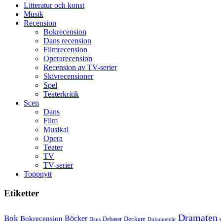
Litteratur och konst
unga
Musik
skådespelare
Recension
Bokrecension
Dans recension
Filmrecension
Operarecension
Recension av TV-serier
Skivrecensioner
Spel
Teaterkritik
Scen
Dans
Film
Musikal
Opera
Teater
TV
TV-serier
Toppnytt
Etiketter
Dramaten
Bok
Bokrecension
Böcker
Deckare
Debaser
Dokumentär
Dans