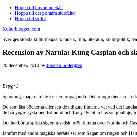
Hoppa till huvudinnehåll
Hoppa till det primära sidofältet
Hoppa till sidfot
Kulturbloggen.com
Sveriges största kulturmagasin: musik, film, litteratur, kulturpolitik, tea
Recension av Narnia: Kung Caspian och s
20 december, 2010
by
Jonatan Södergren
Betyg: 3
Spänning, magi och lite kristen propaganda. Det är ingredienserna i 
De som läst böckerna eller sett de tidigare filmerna vet vad det handl
de två yngre syskonen Edmund och Lucy flyttat in hos sin gnällige, men
Det har börjat sprida sig en mystisk, grön dimma över Narnia och Caspia
Jämfört med andra magiska berättelser som Sagan om ringen och Harry Pot