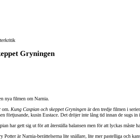
terkritik
keppet Gryningen
den nya filmen om Narnia.
ar om.
Kung Caspian och skeppet Gryningen
är den tredje filmen i seri
 förtjusande, kusin Eustace. Det dröjer inte lång tid innan de sugs in i
n har gett sig ut för att återställa balansen men för att lyckas måste h
ter är Narnia-berättelserna lite snällare, lite mer pastelliga och kanske