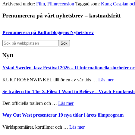
Arkiverad under:
Film
,
Filmrecension
Taggad som:
Kung Caspian oc
Primärt
Prenumerera på vårt nyhetsbrev – kostnadsfritt
sidofält
Prenumerera på Kulturbloggens Nyhetsbrev
Sök
på
webbplatsen
Nytt
Ystad Sweden Jazz Festival 2026 – II Internationella storheter 
om
KURT ROSENWINKEL tillhör en av vår tids …
Läs mer
Ystad
Sweden
Se trailern för The X-Files: I Want to Believe – Vrach Franken
Jazz
Festival
om
Den officiella trailern och …
Läs mer
2026
Se
–
trailern
Way Out West presenterar 19 nya titlar i årets filmprogram
II
för
Internatione
The
om
Världspremiärer, kortfilmer och …
Läs mer
storheter
X-
Way
och