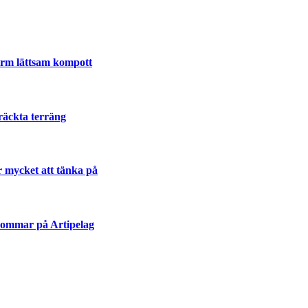
varm lättsam kompott
räckta terräng
r mycket att tänka på
sommar på Artipelag