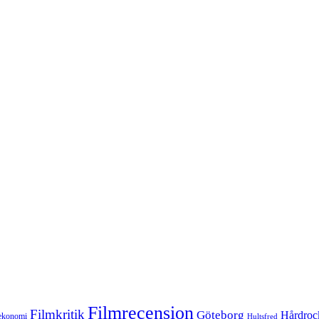
Filmrecension
Filmkritik
Göteborg
Hårdroc
ekonomi
Hultsfred