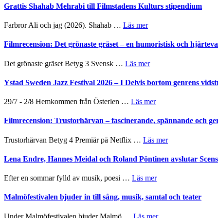
Files:
Out
Grattis Shahab Mehrabi till Filmstadens Kulturs stipendium
samarbeten
I
West
Want
presenterar
om
Farbror Ali och jag (2026). Shahab …
Läs mer
to
19
Grattis
Believe
nya
Shahab
Filmrecension: Det grönaste gräset – en humoristisk och hjärte
–
titlar
Mehrabi
Vrach
i
till
Frankenshtey
om
Det grönaste gräset Betyg 3 Svensk …
Läs mer
årets
Filmstadens
–
Filmrecension:
filmprogram
Kulturs
med
Det
Ystad Sweden Jazz Festival 2026 – I Delvis bortom genrens vidst
stipendium
Fox
grönaste
Mulder
gräset
om
29/7 - 2/8 Hemkommen från Österlen …
Läs mer
och
–
Ystad
Dana
en
Sweden
Filmrecension: Trustorhärvan – fascinerande, spännande och ge
Scully
humoristisk
Jazz
och
Festival
om
Trustorhärvan Betyg 4 Premiär på Netflix …
Läs mer
hjärtevarm
2026
Filmrecension:
lättsam
–
Trustorhärvan
Lena Endre, Hannes Meidal och Roland Pöntinen avslutar Scen
kompott
I
–
Delvis
fascinerande,
om
Efter en sommar fylld av musik, poesi …
Läs mer
bortom
spännande
Lena
genrens
och
Endre,
Malmöfestivalen bjuder in till sång, musik, samtal och teater
vidsträckta
ger
Hannes
terräng
mycket
Meidal
om
Under Malmöfestivalen bjuder Malmö …
Läs mer