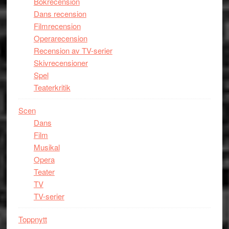
Bokrecension
Dans recension
Filmrecension
Operarecension
Recension av TV-serier
Skivrecensioner
Spel
Teaterkritik
Scen
Dans
Film
Musikal
Opera
Teater
TV
TV-serier
Toppnytt