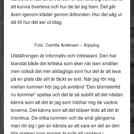
att kunna överleva och hur de tar sig fram. Det går
även igenom kläder genom årtionden. Hur det såg ut
då till hur det ser ut idag.
Foto: Camilla Andersen – Arjeplog
Utställningen är informativ och intressant. Den har
blandat både det kritiska som sker när isen smälter
men också det mer alldagliga som hur det är att leva
på en plats där allt är täckt av snö. När jag rör mig
mellan rummen hör jag på avstånd ”Den blomstertid
nu kommer” spelas och det är så subtilt att det nästan
känns som att det är jag som inbillar mig de vackra
tonerna. Det känns som att det blåser trots att det är
inomhus. De olika rummen och de små gångarna
man rör sig i ger en känsla av att vara en del av den
lilla platsen som annars är svår att uppleva i