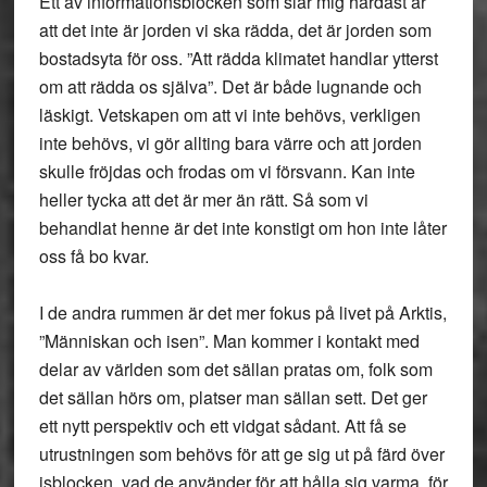
Ett av informationsblocken som slår mig hårdast är
att det inte är jorden vi ska rädda, det är jorden som
bostadsyta för oss. ”Att rädda klimatet handlar ytterst
om att rädda os själva”. Det är både lugnande och
läskigt. Vetskapen om att vi inte behövs, verkligen
inte behövs, vi gör allting bara värre och att jorden
skulle fröjdas och frodas om vi försvann. Kan inte
heller tycka att det är mer än rätt. Så som vi
behandlat henne är det inte konstigt om hon inte låter
oss få bo kvar.
I de andra rummen är det mer fokus på livet på Arktis,
”Människan och isen”. Man kommer i kontakt med
delar av världen som det sällan pratas om, folk som
det sällan hörs om, platser man sällan sett. Det ger
ett nytt perspektiv och ett vidgat sådant. Att få se
utrustningen som behövs för att ge sig ut på färd över
isblocken, vad de använder för att hålla sig varma, för