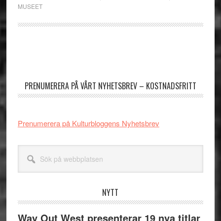
MUSEET
Primärt
sidofält
PRENUMERERA PÅ VÅRT NYHETSBREV – KOSTNADSFRITT
Prenumerera på Kulturbloggens Nyhetsbrev
Sök
på
webbplatsen
NYTT
Way Out West presenterar 19 nya titlar