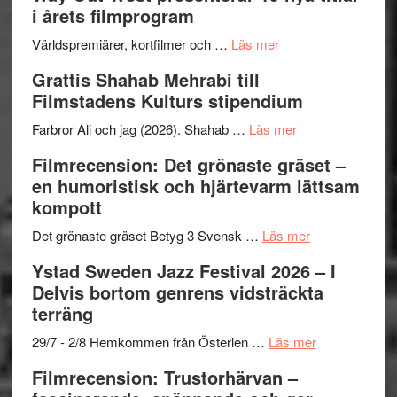
i årets filmprogram
om
Världspremiärer, kortfilmer och …
Läs mer
Way
Grattis Shahab Mehrabi till
Out
Filmstadens Kulturs stipendium
West
presenterar
om
Farbror Ali och jag (2026). Shahab …
Läs mer
19
Grattis
Filmrecension: Det grönaste gräset –
nya
Shahab
en humoristisk och hjärtevarm lättsam
titlar
Mehrabi
kompott
i
till
årets
Filmstadens
om
Det grönaste gräset Betyg 3 Svensk …
Läs mer
filmprogram
Kulturs
Filmrecension:
Ystad Sweden Jazz Festival 2026 – I
stipendium
Det
Delvis bortom genrens vidsträckta
grönaste
terräng
gräset
–
om
29/7 - 2/8 Hemkommen från Österlen …
Läs mer
en
Ystad
Filmrecension: Trustorhärvan –
humoristisk
Sweden