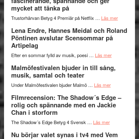
fascinerande, spännande och ger
och
Jazz
mycket att tänka på
hjärtevarm
Festival
lättsam
2026
om
Trustorhärvan Betyg 4 Premiär på Netflix …
Läs mer
kompott
–
Filmrecens
Lena Endre, Hannes Meidal och Roland
I
Trustorhä
Pöntinen avslutar Scensommar på
Delvis
–
Artipelag
bortom
fascineran
genrens
om
spännand
Efter en sommar fylld av musik, poesi …
Läs mer
vidsträckta
Lena
och
Malmöfestivalen bjuder in till sång,
terräng
Endre,
ger
musik, samtal och teater
Hannes
mycket
om
Meidal
att
Under Malmöfestivalen bjuder Malmö …
Läs mer
Malmöfestiva
och
tänka
Filmrecension: The Shadow´s Edge –
bjuder
Roland
på
rolig och spännande med en Jackie
in
Pöntinen
Chan i storform
till
avslutar
om
sång,
Scensommar
The Shadow´s Edge Betyg 4 Svensk …
Läs mer
Filmrecension
musik,
på
Nu börjar valet synas i tv4 med Vem
The
samtal
Artipelag