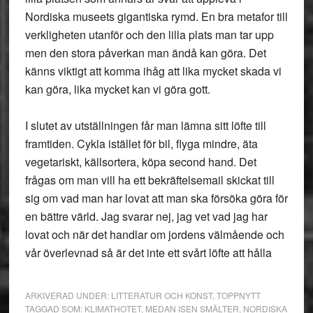
Nordiska museets gigantiska rymd. En bra metafor till
verkligheten utanför och den lilla plats man tar upp
men den stora påverkan man ändå kan göra. Det
känns viktigt att komma ihåg att lika mycket skada vi
kan göra, lika mycket kan vi göra gott.
I slutet av utställningen får man lämna sitt löfte till
framtiden. Cykla istället för bil, flyga mindre, äta
vegetariskt, källsortera, köpa second hand. Det
frågas om man vill ha ett bekräftelsemail skickat till
sig om vad man har lovat att man ska försöka göra för
en bättre värld. Jag svarar nej, jag vet vad jag har
lovat och när det handlar om jordens välmående och
vår överlevnad så är det inte ett svårt löfte att hålla
ARKIVERAD UNDER:
LITTERATUR OCH KONST
,
TOPPNYTT
TAGGAD SOM:
KLIMATHOTET
,
MEDAN ISEN SMÄLTER
,
NORDISKA