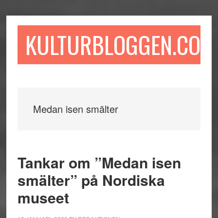
Hoppa
Hoppa
Hoppa
till
till
till
huvudinnehåll
det
sidfot
KULTURBLOGGEN.COM
primära
sidofältet
Medan isen smälter
Tankar om ”Medan isen
smälter” på Nordiska
museet