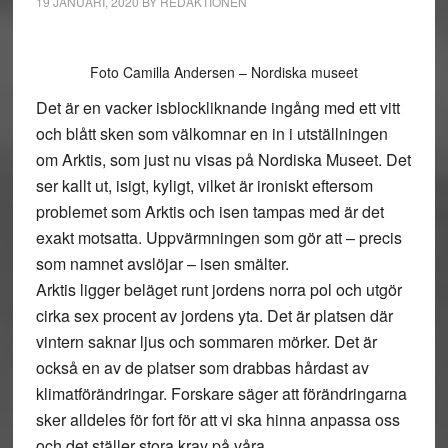
19 JANUARI, 2020
BY
REDAKTIONEN
Foto Camilla Andersen – Nordiska museet
Det är en vacker isblockliknande ingång med ett vitt
och blått sken som välkomnar en in i utställningen
om Arktis, som just nu visas på Nordiska Museet. Det
ser kallt ut, isigt, kyligt, vilket är ironiskt eftersom
problemet som Arktis och isen tampas med är det
exakt motsatta. Uppvärmningen som gör att – precis
som namnet avslöjar – isen smälter.
Arktis ligger beläget runt jordens norra pol och utgör
cirka sex procent av jordens yta. Det är platsen där
vintern saknar ljus och sommaren mörker. Det är
också en av de platser som drabbas hårdast av
klimatförändringar. Forskare säger att förändringarna
sker alldeles för fort för att vi ska hinna anpassa oss
och det ställer stora krav på våra