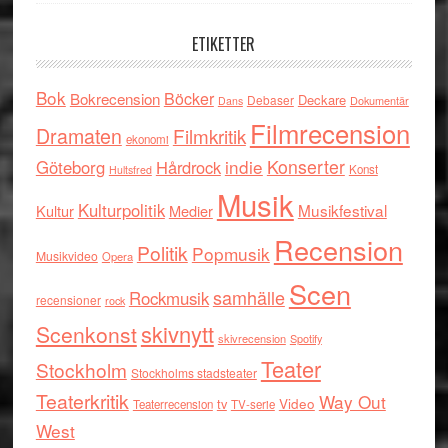
ETIKETTER
Bok
Böcker
Bokrecension
Deckare
Debaser
Dokumentär
Dans
Filmrecension
Dramaten
Filmkritik
ekonomi
indie
Konserter
Göteborg
Hårdrock
Konst
Hultsfred
Musik
Kulturpolitik
Musikfestival
Kultur
Medier
Recension
Politik
Popmusik
Musikvideo
Opera
Scen
samhälle
Rockmusik
recensioner
rock
skivnytt
Scenkonst
skivrecension
Spotify
Teater
Stockholm
Stockholms stadsteater
Teaterkritik
Way Out
tv
Video
Teaterrecension
TV-serie
West