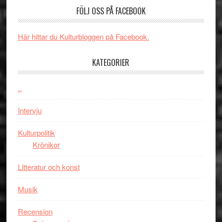
Spider-
imponerande
SPAC
FÖLJ OSS PÅ FACEBOOK
Man:
unga
får
Brand
skådespelar
världs
New
i
Här hittar du Kulturbloggen på Facebook.
Day
Toront
–
KATEGORIER
kan
vara
..
den
bästa
Intervju
Spider-
Man
Kulturpolitik
filmen
Krönikor
någonsin
Litteratur och konst
Musik
Recension