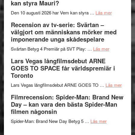
kan styra Mauri?
Shadow
och
´s
teater
om
Den 10 augusti 2026 har Vem kan styra …
Läs mer
Edge
Nu
Recension av tv-serie: Svärtan –
–
börjar
välgjort om människans mörker med
rolig
valet
imponerande unga skådespelare
och
synas
spännande
om
i
Svärtan Betyg 4 Premiär på SVT Play: …
Läs mer
med
Recension
tv4
Lars Vegas långfilmsdebut ARNE
en
av
med
GOES TO SPACE får världspremiär i
Jackie
tv-
Vem
Toronto
Chan
serie:
kan
i
Svärtan
styra
om
Lars Vegas långfilmsdebut ARNE GOES TO …
Läs mer
storform
–
Mauri?
Lars
Filmrecension: Spider-Man: Brand New
välgjort
Vegas
Day – kan vara den bästa Spider-Man
om
långfi
filmen någonsin
människans
ARNE
om
mörker
GOES
Spider-Man: Brand New Day Betyg 5 …
Läs mer
Filmrecension
med
TO