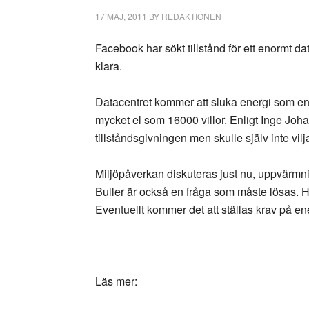
17 MAJ, 2011
BY
REDAKTIONEN
Facebook har sökt tillstånd för ett enormt data
klara.
Datacentret kommer att sluka energi som e
mycket el som 16000 villor. Enligt Inge Jo
tillståndsgivningen men skulle själv inte vil
Miljöpåverkan diskuteras just nu, uppvärmnin
Buller är också en fråga som måste lösas. Ha
Eventuellt kommer det att ställas krav på ene
Läs mer: