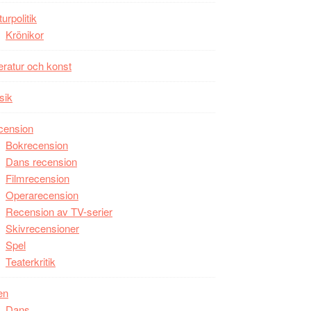
Man
turpolitik
filmen
Krönikor
någonsin
teratur och konst
sik
cension
Bokrecension
Dans recension
Filmrecension
Operarecension
Recension av TV-serier
Skivrecensioner
Spel
Teaterkritik
en
Dans