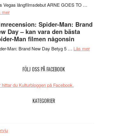
Mauri?
Svärtan
rs Vegas långfilmsdebut ARNE GOES TO …
om
–
s mer
Lars
välgjort
lmrecension: Spider-Man: Brand
Vegas
om
w Day – kan vara den bästa
långfilmsdebut
människans
ider-Man filmen någonsin
ARNE
mörker
GOES
om
med
ider-Man: Brand New Day Betyg 5 …
Läs mer
TO
Filmrecension:
imponerande
SPACE
Spider-
unga
FÖLJ OSS PÅ FACEBOOK
får
Man:
skådespelare
världspremiär
Brand
i
New
 hittar du Kulturbloggen på Facebook.
Toronto
Day
–
KATEGORIER
kan
vara
den
bästa
ervju
Spider-