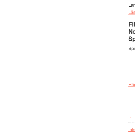
La
Lä
Fi
Ne
Sp
Sp
Här
..
Int