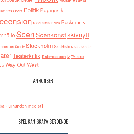
Politik
Popmusik
ikvideo
Opera
ecension
Rockmusik
recensioner
rock
Scen
skivnytt
Scenkonst
mhälle
Stockholm
Stockholms stadsteater
recension
Spotify
ater
Teaterkritik
tv
Teaterrecension
TV-serie
Way Out West
eo
ANNONSER
ba - urhunden med stil
SPEL KAN SKAPA BEROENDE