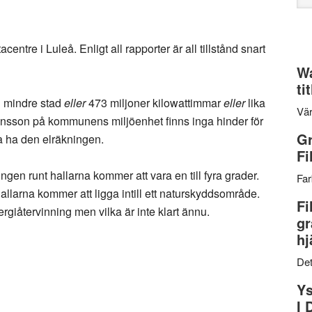
web
centre i Luleå. Enligt all rapporter är all tillstånd snart
Wa
ti
n mindre stad
eller
473 miljoner kilowattimmar
eller
lika
Vär
hansson på kommunens miljöenhet finns inga hinder för
Gr
ja ha den elräkningen.
Fi
gen runt hallarna kommer att vara en till fyra grader.
Far
llarna kommer att ligga intill ett naturskyddsområde.
Fi
rgiåtervinning men vilka är inte klart ännu.
gr
hj
Det
Ys
I 