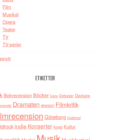
Film
Musikal
Opera
Teater
TV
TV-serier
pnytt
ETIKETTER
k
Böcker
Bokrecension
Deckare
Debaser
Dans
Dramaten
Filmkritik
umentär
ekonomi
ilmrecension
Göteborg
Hultsfred
indie
Konserter
rdrock
Kultur
Konst
Musik
turpolitik
Musikfestival
Medier