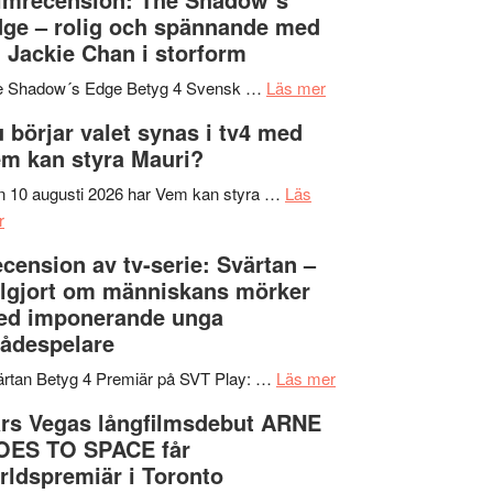
på
bjuder
Roland
ge – rolig och spännande med
in
Pöntinen
 Jackie Chan i storform
till
avslutar
om
sång,
Scensommar
e Shadow´s Edge Betyg 4 Svensk …
Läs mer
Filmrecension:
musik,
på
 börjar valet synas i tv4 med
The
samtal
Artipelag
m kan styra Mauri?
Shadow
och
´s
teater
 10 augusti 2026 har Vem kan styra …
Läs
om
Edge
r
Nu
–
cension av tv-serie: Svärtan –
börjar
rolig
lgjort om människans mörker
valet
och
ed imponerande unga
synas
spännande
ådespelare
i
med
tv4
en
om
rtan Betyg 4 Premiär på SVT Play: …
Läs mer
med
Jackie
Recension
rs Vegas långfilmsdebut ARNE
Vem
Chan
av
OES TO SPACE får
kan
i
tv-
rldspremiär i Toronto
styra
storform
serie: