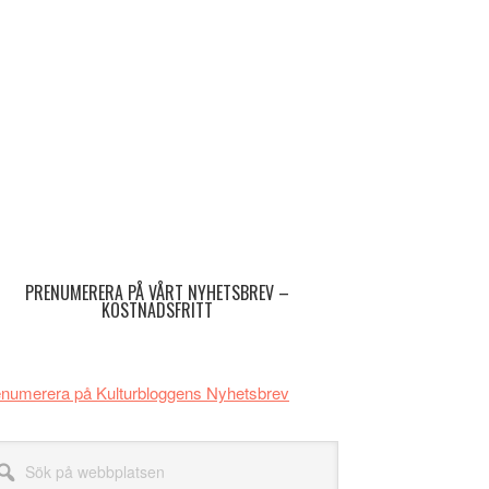
imärt
dofält
PRENUMERERA PÅ VÅRT NYHETSBREV –
KOSTNADSFRITT
numerera på Kulturbloggens Nyhetsbrev
k