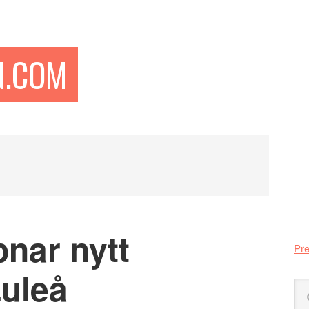
N.COM
Pr
si
nar nytt
Pre
Luleå
Sö
på