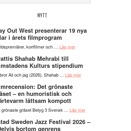
bplatsen
NYTT
y Out West presenterar 19 nya
tlar i årets filmprogram
om
ldspremiärer, kortfilmer och …
Läs mer
Way
attis Shahab Mehrabi till
Out
lmstadens Kulturs stipendium
West
presenterar
om
bror Ali och jag (2026). Shahab …
Läs mer
19
Grattis
lmrecension: Det grönaste
nya
Shahab
äset – en humoristisk och
titlar
Mehrabi
ärtevarm lättsam kompott
i
till
årets
Filmstadens
om
 grönaste gräset Betyg 3 Svensk …
Läs mer
filmprogram
Kulturs
Filmrecension:
tad Sweden Jazz Festival 2026 –
stipendium
Det
Delvis bortom genrens
grönaste