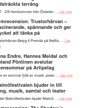
dsträckta terräng
gräset
–
om
/7 - 2/8 Hemkommen från Österlen …
Läs mer
en
Ystad
lmrecension: Trustorhärvan –
humoristisk
Sweden
scinerande, spännande och ger
och
Jazz
cket att tänka på
hjärtevarm
Festival
lättsam
2026
storhärvan Betyg 4 Premiär på Netflix …
Läs
om
kompott
–
r
Filmrecension:
I
na Endre, Hannes Meidal och
Trustorhärvan
Delvis
land Pöntinen avslutar
–
bortom
ensommar på Artipelag
fascinerande,
genrens
spännande
vidsträckta
om
er en sommar fylld av musik, poesi …
Läs mer
och
terräng
Lena
lmöfestivalen bjuder in till
ger
Endre,
ng, musik, samtal och teater
mycket
Hannes
att
om
Meidal
der Malmöfestivalen bjuder Malmö …
Läs mer
tänka
Malmöfestivalen
och
lmrecension: The Shadow´s