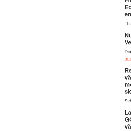
Ed
en
Th
Nu
Ve
Den
me
Re
vä
m
sk
Svä
La
G
vä