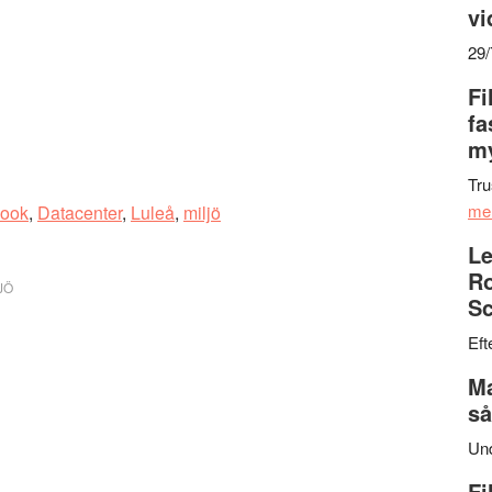
vi
29
Fi
fa
my
Tru
me
ook
,
Datacenter
,
Luleå
,
miljö
Le
Ro
JÖ
Sc
Eft
Ma
så
Un
Fi