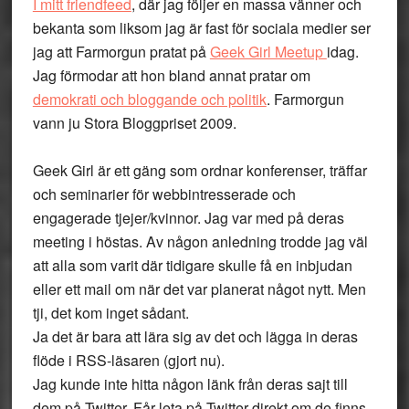
I mitt friendfeed
, där jag följer en massa vänner och
bekanta som liksom jag är fast för sociala medier ser
jag att Farmorgun pratat på
Geek Girl Meetup
idag.
Jag förmodar att hon bland annat pratar om
demokrati och bloggande och politik
. Farmorgun
vann ju Stora Bloggpriset 2009.
Geek Girl är ett gäng som ordnar konferenser, träffar
och seminarier för webbintresserade och
engagerade tjejer/kvinnor. Jag var med på deras
meeting i höstas. Av någon anledning trodde jag väl
att alla som varit där tidigare skulle få en inbjudan
eller ett mail om när det var planerat något nytt. Men
tji, det kom inget sådant.
Ja det är bara att lära sig av det och lägga in deras
flöde i RSS-läsaren (gjort nu).
Jag kunde inte hitta någon länk från deras sajt till
dem på Twitter. Får leta på Twitter direkt om de finns