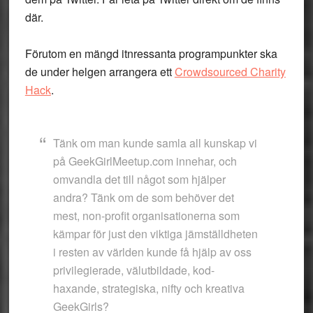
där.
Förutom en mängd itnressanta programpunkter ska
de under helgen arrangera ett
Crowdsourced Charity
Hack
.
Tänk om man kunde samla all kunskap vi
på GeekGirlMeetup.com innehar, och
omvandla det till något som hjälper
andra? Tänk om de som behöver det
mest, non-profit organisationerna som
kämpar för just den viktiga jämställdheten
i resten av världen kunde få hjälp av oss
privilegierade, välutbildade, kod-
haxande, strategiska, nifty och kreativa
GeekGirls?