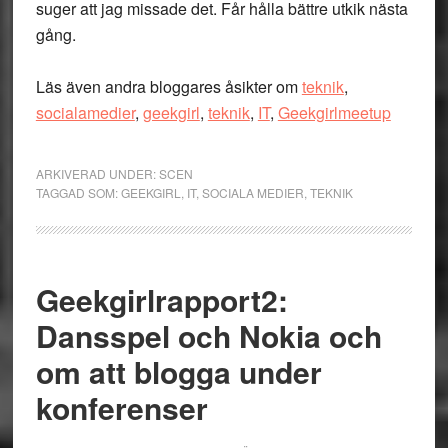
suger att jag missade det. Får hålla bättre utkik nästa
gång.
Läs även andra bloggares åsikter om
teknik
,
socialamedier
,
geekgirl
,
teknik
,
IT
,
Geekgirlmeetup
ARKIVERAD UNDER:
SCEN
TAGGAD SOM:
GEEKGIRL
,
IT
,
SOCIALA MEDIER
,
TEKNIK
Geekgirlrapport2:
Dansspel och Nokia och
om att blogga under
konferenser