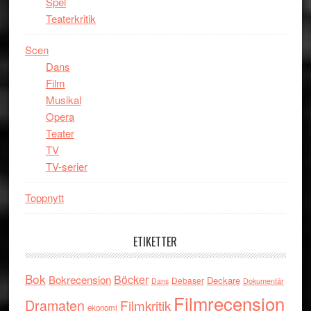
Spel
Teaterkritik
Scen
Dans
Film
Musikal
Opera
Teater
TV
TV-serier
Toppnytt
ETIKETTER
Bok
Böcker
Bokrecension
Deckare
Debaser
Dokumentär
Dans
Filmrecension
Dramaten
Filmkritik
ekonomi