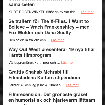
Hellström
samarbeten
–
Huskvarna
om
KURT ROSENWINKEL tillhör en av vår tids …
Läs mer
Folkets
Ystad
Se trailern för The X-Files: I Want to
Park
Swede
Believe – Vrach Frankenshtey – med
–
Jazz
Fox Mulder och Dana Scully
en
Festiva
om
helt
2026
Den officiella trailern och …
Läs mer
Se
lysande
–
Way Out West presenterar 19 nya titlar
trailern
kväll
II
i årets filmprogram
för
Internat
The
om
storhet
Världspremiärer, kortfilmer och …
Läs mer
X-
Way
och
Grattis Shahab Mehrabi till
Files:
Out
samarb
Filmstadens Kulturs stipendium
I
West
Want
presenterar
om
Farbror Ali och jag (2026). Shahab …
Läs mer
to
19
Grattis
Filmrecension: Det grönaste gräset –
Believe
nya
Shahab
en humoristisk och hjärtevarm lättsam
–
titlar
Mehrabi