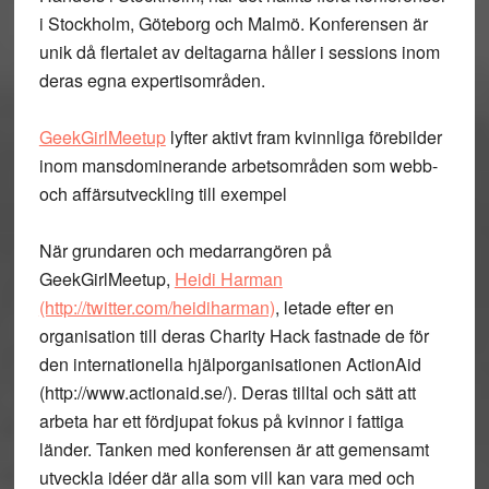
i Stockholm, Göteborg och Malmö. Konferensen är
unik då flertalet av deltagarna håller i sessions inom
deras egna expertisområden.
GeekGirlMeetup
lyfter aktivt fram kvinnliga förebilder
inom mansdominerande arbetsområden som webb-
och affärsutveckling till exempel
När grundaren och medarrangören på
GeekGirlMeetup,
Heidi Harman
(http://twitter.com/heidiharman)
, letade efter en
organisation till deras Charity Hack fastnade de för
den internationella hjälporganisationen ActionAid
(http://www.actionaid.se/). Deras tilltal och sätt att
arbeta har ett fördjupat fokus på kvinnor i fattiga
länder. Tanken med konferensen är att gemensamt
utveckla idéer där alla som vill kan vara med och