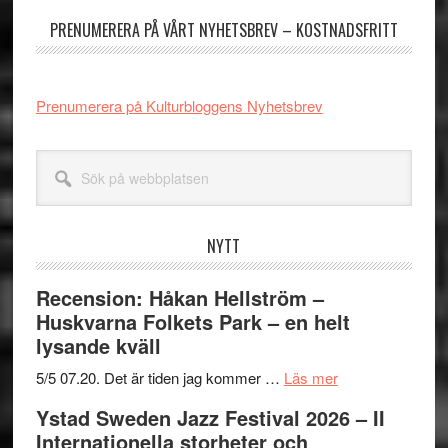
PRENUMERERA PÅ VÅRT NYHETSBREV – KOSTNADSFRITT
Prenumerera på Kulturbloggens Nyhetsbrev
Sök
på
webbplatsen
NYTT
Recension: Håkan Hellström –
Huskvarna Folkets Park – en helt
lysande kväll
om
5/5 07.20. Det är tiden jag kommer …
Läs mer
Recension:
Ystad Sweden Jazz Festival 2026 – II
Håkan
Internationella storheter och