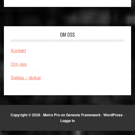
Footer
OM OSS
Kontakt
Om oss
Sajtips – länkar
Copyright © 2026 ·
Metro Pro
on
Genesis Framework
·
WordPress
·
Logga in