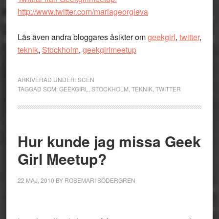
http://www.twitter.com/mariageorgieva
Läs även andra bloggares åsikter om
geekgirl
,
twitter
,
teknik
,
Stockholm
,
geekgirlmeetup
ARKIVERAD UNDER:
SCEN
TAGGAD SOM:
GEEKGIRL
,
STOCKHOLM
,
TEKNIK
,
TWITTER
Hur kunde jag missa Geek
Girl Meetup?
22 MAJ, 2010
BY
ROSEMARI SÖDERGREN