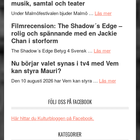
musik, samtal och teater
Hannes
mycket
om
Meidal
att
Under Malmöfestivalen bjuder Malmö …
Läs mer
Malmöfestiva
och
tänka
Filmrecension: The Shadow´s Edge –
bjuder
Roland
på
rolig och spännande med en Jackie
in
Pöntinen
Chan i storform
till
avslutar
om
sång,
Scensommar
The Shadow´s Edge Betyg 4 Svensk …
Läs mer
Filmrecension
musik,
på
Nu börjar valet synas i tv4 med Vem
The
samtal
Artipelag
kan styra Mauri?
Shadow
och
´s
teater
om
Den 10 augusti 2026 har Vem kan styra …
Läs mer
Edge
Nu
–
börjar
FÖLJ OSS PÅ FACEBOOK
rolig
valet
och
synas
spännande
i
Här hittar du Kulturbloggen på Facebook.
med
tv4
en
med
KATEGORIER