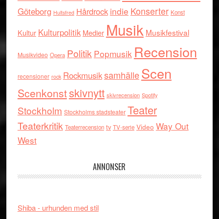
indie
Konserter
Göteborg
Hårdrock
Konst
Hultsfred
Musik
Kulturpolitik
Musikfestival
Kultur
Medier
Recension
Politik
Popmusik
Musikvideo
Opera
Scen
samhälle
Rockmusik
recensioner
rock
skivnytt
Scenkonst
skivrecension
Spotify
Teater
Stockholm
Stockholms stadsteater
Teaterkritik
Way Out
tv
Video
Teaterrecension
TV-serie
West
ANNONSER
Shiba - urhunden med stil