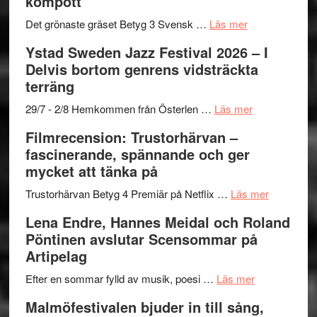
kompott
Vrach
i
till
Frankenshtey
årets
Filmstadens
om
Det grönaste gräset Betyg 3 Svensk …
Läs mer
–
filmprogram
Kulturs
Filmrecension:
Ystad Sweden Jazz Festival 2026 – I
med
stipendium
Det
Delvis bortom genrens vidsträckta
Fox
grönaste
terräng
Mulder
gräset
och
–
om
29/7 - 2/8 Hemkommen från Österlen …
Läs mer
Dana
en
Ystad
Filmrecension: Trustorhärvan –
Scully
humoristisk
Sweden
fascinerande, spännande och ger
och
Jazz
mycket att tänka på
hjärtevarm
Festival
lättsam
2026
om
Trustorhärvan Betyg 4 Premiär på Netflix …
Läs mer
kompott
–
Filmrecens
Lena Endre, Hannes Meidal och Roland
I
Trustorhä
Pöntinen avslutar Scensommar på
Delvis
–
Artipelag
bortom
fascineran
genrens
om
spännand
Efter en sommar fylld av musik, poesi …
Läs mer
vidsträckta
Lena
och
Malmöfestivalen bjuder in till sång,
terräng
Endre,
ger