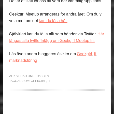
Det är ett sätt för oss att vara där vår målgrupp finns.
Geekgirl Meetup arrangeras för andra året. Om du vill
veta mer om det
kan du läsa här.
Självklart kan du följa allt som händer via Twitter.
Här
fångas alla twitterinlägg om Geekgirl Meetup in.
Läs även andra bloggares åsikter om
Geekgirl
,
it
,
marknadsföring
ARKIVERAD UNDER:
SCEN
TAGGAD SOM:
GEEKGIRL
,
IT
Primärt
sidofält