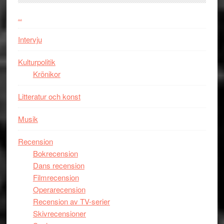
Jackie
Vem
Chan
kan
..
i
styra
storform
Mauri?
Intervju
Kulturpolitik
Krönikor
Litteratur och konst
Musik
Recension
Bokrecension
Dans recension
Filmrecension
Operarecension
Recension av TV-serier
Skivrecensioner