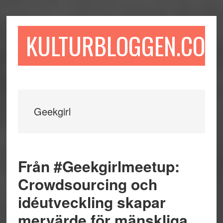
Hoppa
Hoppa
Hoppa
till
till
till
huvudinnehåll
det
sidfot
KULTURBLOGGEN.COM
primära
sidofältet
Geekgirl
Från #Geekgirlmeetup:
Crowdsourcing och
idéutveckling skapar
mervärde för mänskliga