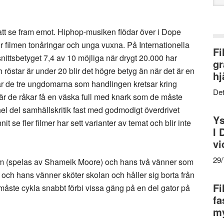
web
att se fram emot. Hiphop-musiken flödar över i Dope
ör filmen tonåringar och unga vuxna. På Internationella
Fi
snittsbetyget 7,4 av 10 möjliga när drygt 20.000 har
gr
h röstar är under 20 blir det högre betyg än när det är en
hj
där de tre ungdomarna som handlingen kretsar kring
Det
 när de råkar få en väska full med knark som de måste
l del samhällskritik fast med godmodigt överdrivet
Ys
se fler filmer har sett varianter av temat och blir inte
I 
vi
29
lm (spelas av Shameik Moore) och hans två vänner som
m och hans vänner sköter skolan och håller sig borta från
Fi
e måste cykla snabbt förbi vissa gäng på en del gator på
fa
my