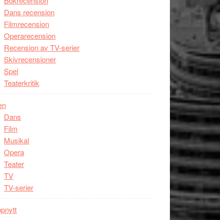
Bokrecension
Dans recension
Filmrecension
Operarecension
Recension av TV-serier
Skivrecensioner
Spel
Teaterkritik
en
Dans
Film
Musikal
Opera
Teater
TV
TV-serier
pnytt