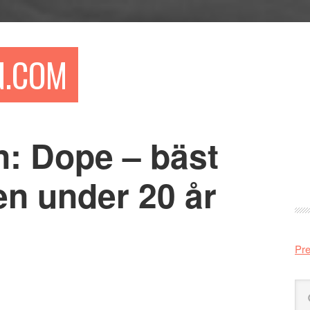
N.COM
n: Dope – bäst
Pr
si
en under 20 år
Pre
Sö
på