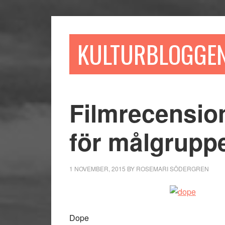
Hoppa
Hoppa
Hoppa
till
till
till
huvudinnehåll
det
sidfot
KULTURBLOGGE
primära
sidofältet
Filmrecensio
för målgrupp
1 NOVEMBER, 2015
BY
ROSEMARI SÖDERGREN
Dope