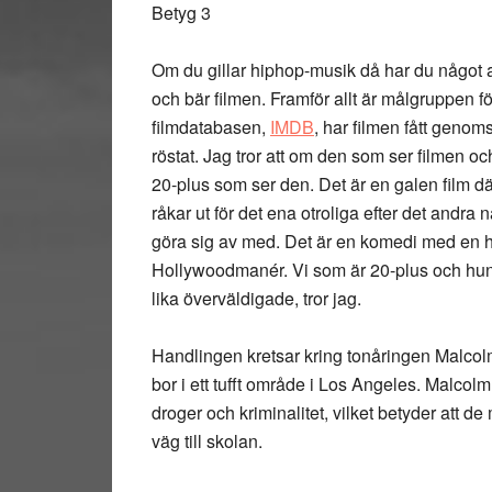
Betyg 3
Om du gillar hiphop-musik då har du något 
och bär filmen. Framför allt är målgruppen f
filmdatabasen,
IMDB
, har filmen fått genom
röstat. Jag tror att om den som ser filmen oc
20-plus som ser den. Det är en galen film 
råkar ut för det ena otroliga efter det andra
göra sig av med. Det är en komedi med en he
Hollywoodmanér. Vi som är 20-plus och hunnit 
lika överväldigade, tror jag.
Handlingen kretsar kring tonåringen Malco
bor i ett tufft område i Los Angeles. Malcol
droger och kriminalitet, vilket betyder att d
väg till skolan.