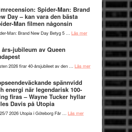
om
Vegas
lmrecension: Spider-Man: Brand
människans
långfilmsdebut
w Day – kan vara den bästa
mörker
ARNE
ider-Man filmen någonsin
med
GOES
imponerande
om
ider-Man: Brand New Day Betyg 5 …
Läs mer
TO
unga
Filmrecension:
SPACE
skådespelare
Spider-
 års-jubileum av Queen
får
Man:
udapest
världspremiär
Brand
i
om
ten 2026 firar 40-årsjubileet av den …
Läs mer
New
Toronto
40
Day
års-
ppseendeväckande spännvidd
–
jubileum
h energi när legendarisk 100-
kan
av
ing firas – Wayne Tucker hyllar
vara
Queen
les Davis på Utopia
den
Budapest
bästa
om
25/7 2026 Utopia i Göteborg Får …
Läs mer
Spider-
Uppseendeväckande
Man
spännvidd
filmen