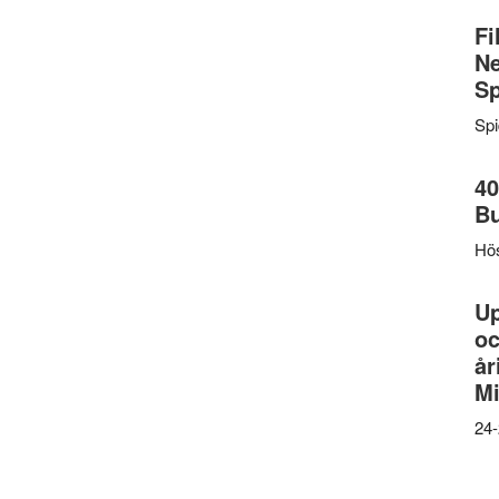
Fi
Ne
Sp
Sp
40
B
Hös
U
oc
år
Mi
24-