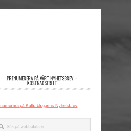
imärt
dofält
PRENUMERERA PÅ VÅRT NYHETSBREV –
KOSTNADSFRITT
numerera på Kulturbloggens Nyhetsbrev
k