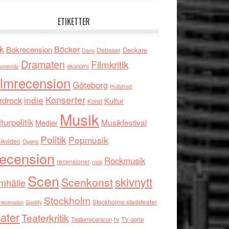
ETIKETTER
k
Böcker
Bokrecension
Deckare
Debaser
Dans
Dramaten
Filmkritik
umentär
ekonomi
ilmrecension
Göteborg
Hultsfred
indie
Konserter
rdrock
Kultur
Konst
Musik
turpolitik
Musikfestival
Medier
Politik
Popmusik
ikvideo
Opera
ecension
Rockmusik
recensioner
rock
Scen
skivnytt
Scenkonst
mhälle
Stockholm
Stockholms stadsteater
recension
Spotify
ater
Teaterkritik
tv
Teaterrecension
TV-serie