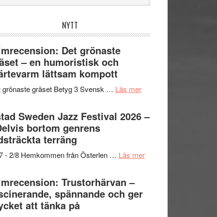
bplatsen
NYTT
lmrecension: Det grönaste
äset – en humoristisk och
ärtevarm lättsam kompott
om
 grönaste gräset Betyg 3 Svensk …
Läs mer
Filmrecension:
Det
tad Sweden Jazz Festival 2026 –
grönaste
Delvis bortom genrens
gräset
dsträckta terräng
–
om
/7 - 2/8 Hemkommen från Österlen …
Läs mer
en
Ystad
humoristisk
Sweden
lmrecension: Trustorhärvan –
och
Jazz
scinerande, spännande och ger
hjärtevarm
Festival
cket att tänka på
lättsam
2026
kompott