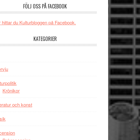
och
FÖLJ OSS PÅ FACEBOOK
någonsin
energi
när
 hittar du Kulturbloggen på Facebook.
legendarisk
100-
KATEGORIER
åring
firas
–
Wayne
ervju
Tucker
hyllar
turpolitik
Miles
Krönikor
Davis
på
teratur och konst
Utopia
sik
cension