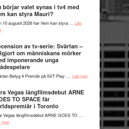
The
 börjar valet synas i tv4 med
och
Shadow
m kan styra Mauri?
teater
´s
 10 augusti 2026 har Vem kan styra …
Läs
Edge
om
r
–
Nu
rolig
börjar
cension av tv-serie: Svärtan –
och
valet
lgjort om människans mörker
spännande
synas
ed imponerande unga
med
i
ådespelare
en
tv4
Jackie
om
rtan Betyg 4 Premiär på SVT Play: …
Läs mer
med
Chan
Recension
Vem
i
av
rs Vegas långfilmsdebut ARNE
kan
storform
tv-
OES TO SPACE får
styra
serie:
rldspremiär i Toronto
Mauri?
Svärtan
rs Vegas långfilmsdebut ARNE GOES TO …
–
om
s mer
välgjort
Lars