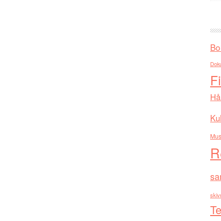
Bo
Dok
F
Hå
Kul
Mus
R
sa
skiv
Te