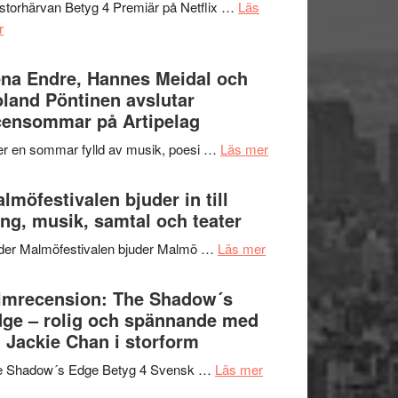
storhärvan Betyg 4 Premiär på Netflix …
Läs
–
om
r
I
Filmrecension:
Delvis
Trustorhärvan
na Endre, Hannes Meidal och
bortom
–
land Pöntinen avslutar
genrens
fascinerande,
ensommar på Artipelag
vidsträckta
spännande
terräng
om
er en sommar fylld av musik, poesi …
Läs mer
och
Lena
ger
Endre,
lmöfestivalen bjuder in till
mycket
Hannes
ng, musik, samtal och teater
att
Meidal
tänka
om
der Malmöfestivalen bjuder Malmö …
Läs mer
och
på
Malmöfestivalen
Roland
bjuder
lmrecension: The Shadow´s
Pöntinen
in
ge – rolig och spännande med
avslutar
till
 Jackie Chan i storform
Scensommar
sång,
på
om
e Shadow´s Edge Betyg 4 Svensk …
Läs mer
musik,
Artipelag
Filmrecension:
samtal