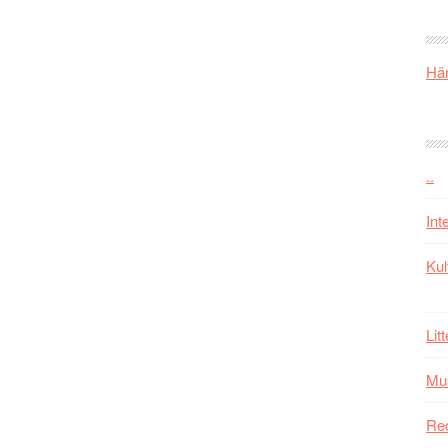
Här
..
Int
Kul
Lit
Mu
Re