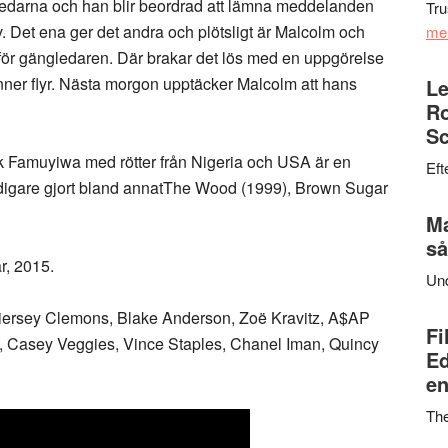
gledarna och han blir beordrad att lämna meddelanden
Tru
v. Det ena ger det andra och plötsligt är Malcolm och
me
 för gängledaren. Där brakar det lös med en uppgörelse
nner flyr. Nästa morgon upptäcker Malcolm att hans
Le
Ro
Sc
k Famuyiwa med rötter från Nigeria och USA är en
Eft
idigare gjort bland annatThe Wood (1999), Brown Sugar
Ma
så
r, 2015.
Un
 Kiersey Clemons, Blake Anderson, Zoë Kravitz, A$AP
Fi
ld, Casey Veggies, Vince Staples, Chanel Iman, Quincy
Ed
en
Th