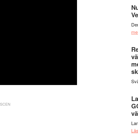
Nu
Ve
Den
me
Re
vä
m
sk
Svä
La
SCEN
G
vä
La
Lä