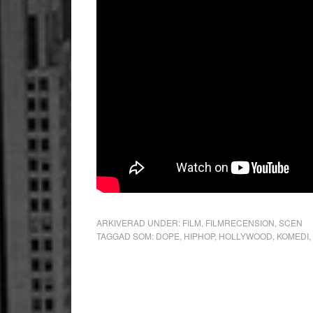
ARKIVERAD UNDER:
FILM
,
FILMRECENSION
,
SCEN
TAGGAD SOM:
DOPE
,
HIPHOP
,
HOLLYWOOD
,
KOMEDI
,