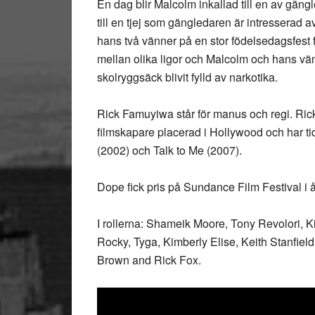
En dag blir Malcolm inkallad till en av gän
till en tjej som gängledaren är intresserad a
hans två vänner på en stor födelsedagsfest
mellan olika ligor och Malcolm och hans vä
skolryggsäck blivit fylld av narkotika.
Rick Famuyiwa står för manus och regi. Ric
filmskapare placerad i Hollywood och har t
(2002) och Talk to Me (2007).
Dope fick pris på Sundance Film Festival i å
I rollerna: Shameik Moore, Tony Revolori,
Rocky, Tyga, Kimberly Elise, Keith Stanfie
Brown and Rick Fox.