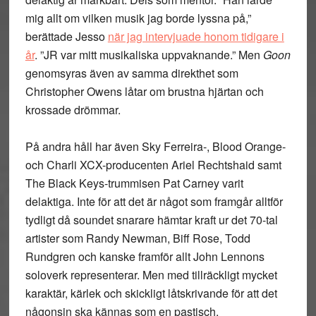
mig allt om vilken musik jag borde lyssna på,”
berättade Jesso
när jag intervjuade honom tidigare i
år
. ”JR var mitt musikaliska uppvaknande.” Men
Goon
genomsyras även av samma direkthet som
Christopher Owens låtar om brustna hjärtan och
krossade drömmar.
På andra håll har även Sky Ferreira-, Blood Orange-
och Charli XCX-producenten Ariel Rechtshaid samt
The Black Keys-trummisen Pat Carney varit
delaktiga. Inte för att det är något som framgår alltför
tydligt då soundet snarare hämtar kraft ur det 70-tal
artister som Randy Newman, Biff Rose, Todd
Rundgren och kanske framför allt John Lennons
soloverk representerar. Men med tillräckligt mycket
karaktär, kärlek och skickligt låtskrivande för att det
någonsin ska kännas som en pastisch.