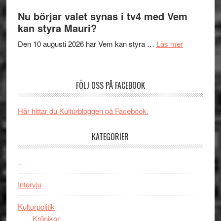
samtal
The
Nu börjar valet synas i tv4 med Vem
och
Shadow
kan styra Mauri?
teater
´s
om
Den 10 augusti 2026 har Vem kan styra …
Läs mer
Edge
Nu
–
börjar
rolig
valet
och
FÖLJ OSS PÅ FACEBOOK
synas
spännande
i
med
Här hittar du Kulturbloggen på Facebook.
tv4
en
med
Jackie
KATEGORIER
Vem
Chan
kan
i
styra
..
storform
Mauri?
Intervju
Kulturpolitik
Krönikor