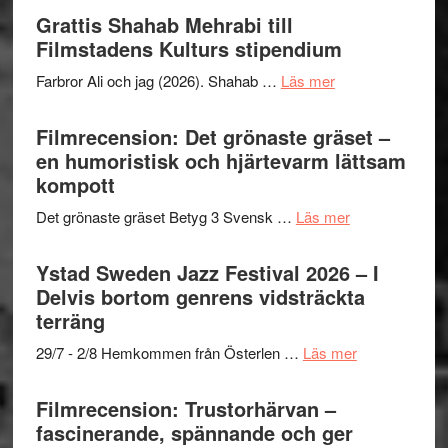
Out
Grattis Shahab Mehrabi till
I
West
Filmstadens Kulturs stipendium
Want
presenterar
to
om
Farbror Ali och jag (2026). Shahab …
Läs mer
19
Believe
Grattis
nya
–
Shahab
Filmrecension: Det grönaste gräset –
titlar
Vrach
Mehrabi
en humoristisk och hjärtevarm lättsam
i
Frankenshtey
till
kompott
årets
–
Filmstadens
filmprogram
med
om
Det grönaste gräset Betyg 3 Svensk …
Läs mer
Kulturs
Fox
Filmrecension:
stipendium
Mulder
Det
Ystad Sweden Jazz Festival 2026 – I
och
grönaste
Delvis bortom genrens vidsträckta
Dana
gräset
terräng
Scully
–
om
29/7 - 2/8 Hemkommen från Österlen …
Läs mer
en
Ystad
humoristisk
Sweden
Filmrecension: Trustorhärvan –
och
Jazz
fascinerande, spännande och ger
hjärtevarm
Festival