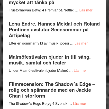
mycket att tänka på
lättsam
2026
kompott
om
Trustorhärvan Betyg 4 Premiär på Netflix …
Läs mer
–
Filmrecens
I
Trustorhä
Lena Endre, Hannes Meidal och Roland
Delvis
–
Pöntinen avslutar Scensommar på
bortom
fascineran
Artipelag
genrens
spännand
vidsträckta
om
Efter en sommar fylld av musik, poesi …
Läs mer
och
terräng
Lena
ger
Endre,
Malmöfestivalen bjuder in till sång,
mycket
Hannes
musik, samtal och teater
att
Meidal
tänka
om
Under Malmöfestivalen bjuder Malmö …
Läs mer
och
på
Malmöfestiva
Roland
bjuder
Filmrecension: The Shadow´s Edge –
Pöntinen
in
rolig och spännande med en Jackie
avslutar
till
Chan i storform
Scensommar
sång,
på
om
The Shadow´s Edge Betyg 4 Svensk …
Läs mer
musik,
Artipelag
Filmrecension