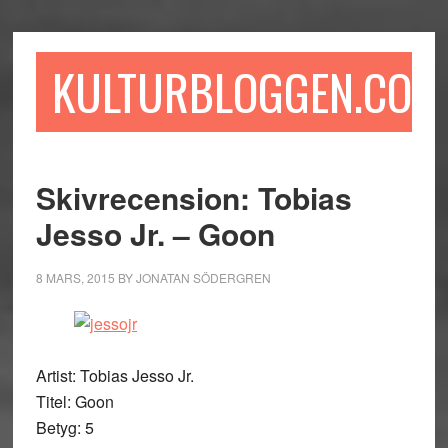
Hoppa
Hoppa
Hoppa
till
till
till
huvudinnehåll
det
sidfot
KULTURBLOGGEN.COM
primära
sidofältet
Skivrecension: Tobias
Jesso Jr. – Goon
8 MARS, 2015
BY
JONATAN SÖDERGREN
Artist: Tobias Jesso Jr.
Titel: Goon
Betyg: 5