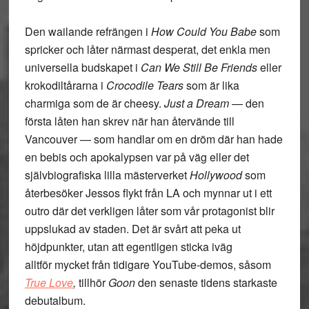
Den wailande refrängen i
How Could You Babe
som
spricker och låter närmast desperat, det enkla men
universella budskapet i
Can We Still Be Friends
eller
krokodiltårarna i
Crocodile Tears
som är lika
charmiga som de är cheesy.
Just a Dream
— den
första låten han skrev när han återvände till
Vancouver — som handlar om en dröm där han hade
en bebis och apokalypsen var på väg eller det
självbiografiska lilla mästerverket
Hollywood
som
återbesöker Jessos flykt från LA och mynnar ut i ett
outro där det verkligen låter som vår protagonist blir
uppslukad av staden. Det är svårt att peka ut
höjdpunkter, utan att egentligen sticka iväg
alltför mycket från tidigare YouTube-demos, såsom
True Love
,
tillhör
Goon
den senaste tidens starkaste
debutalbum.