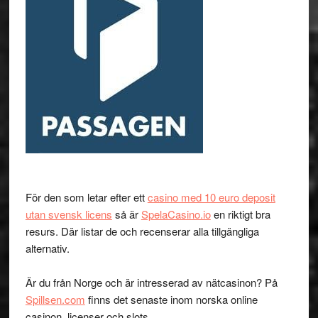
För den som letar efter ett
casino med 10 euro deposit
utan svensk licens
så är
SpelaCasino.io
en riktigt bra
resurs. Där listar de och recenserar alla tillgängliga
alternativ.
Är du från Norge och är intresserad av nätcasinon? På
Spillsen.com
finns det senaste inom norska online
casinon, licenser och slots.