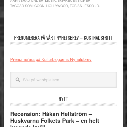
ARKIVERAD UNDER:
MUSIK
,
SKIVRECENSIONER
TAGGAD SOM:
GOON
,
HOLLYWOOD
,
TOBIAS JESSO JR.
Primärt
sidofält
PRENUMERERA PÅ VÅRT NYHETSBREV – KOSTNADSFRITT
Prenumerera på Kulturbloggens Nyhetsbrev
Sök
på
webbplatsen
NYTT
Recension: Håkan Hellström –
Huskvarna Folkets Park – en helt