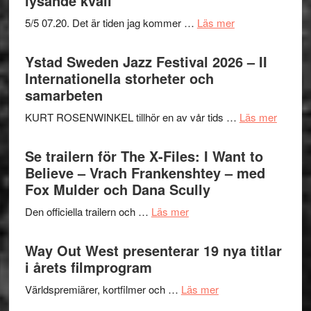
lysande kväll
om
5/5 07.20. Det är tiden jag kommer …
Läs mer
Recension:
Håkan
Ystad Sweden Jazz Festival 2026 – II
Hellström
Internationella storheter och
–
samarbeten
Huskvarna
om
KURT ROSENWINKEL tillhör en av vår tids …
Läs mer
Folkets
Ystad
Park
Swede
Se trailern för The X-Files: I Want to
–
Jazz
Believe – Vrach Frankenshtey – med
en
Festiva
Fox Mulder och Dana Scully
helt
2026
lysande
om
Den officiella trailern och …
Läs mer
–
kväll
Se
II
trailern
Way Out West presenterar 19 nya titlar
Internat
för
i årets filmprogram
storhet
The
och
om
Världspremiärer, kortfilmer och …
Läs mer
X-
samarb
Way
Files: