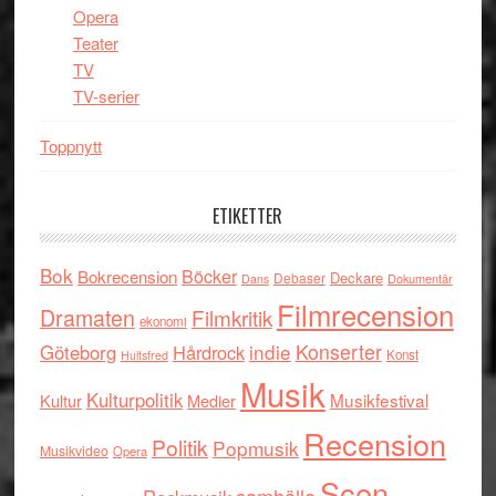
Opera
Teater
TV
TV-serier
Toppnytt
ETIKETTER
Bok
Böcker
Bokrecension
Deckare
Debaser
Dokumentär
Dans
Filmrecension
Dramaten
Filmkritik
ekonomi
indie
Konserter
Göteborg
Hårdrock
Konst
Hultsfred
Musik
Kulturpolitik
Musikfestival
Kultur
Medier
Recension
Politik
Popmusik
Musikvideo
Opera
Scen