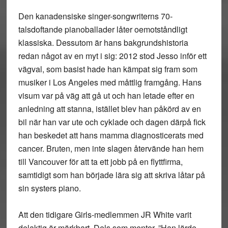
Den kanadensiske singer-songwriterns 70-
talsdoftande pianoballader låter oemotståndligt
klassiska. Dessutom är hans bakgrundshistoria
redan något av en myt i sig: 2012 stod Jesso inför ett
vägval, som basist hade han kämpat sig fram som
musiker i Los Angeles med måttlig framgång. Hans
visum var på väg att gå ut och han letade efter en
anledning att stanna, istället blev han påkörd av en
bil när han var ute och cyklade och dagen därpå fick
han beskedet att hans mamma diagnosticerats med
cancer. Bruten, men inte slagen återvände han hem
till Vancouver för att ta ett jobb på en flyttfirma,
samtidigt som han började lära sig att skriva låtar på
sin systers piano.
Att den tidigare Girls-medlemmen JR White varit
delaktig är märkbart. Dels som mentor. ”Han lärde