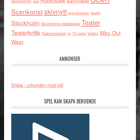
samhälle
Rockmusik
recensioner
rock
skivnytt
Scenkonst
skivrecension
Spotify
Teater
Stockholm
Stockholms stadsteater
Teaterkritik
Way Out
tv
Video
Teaterrecension
TV-serie
West
ANNONSER
Shiba - urhunden med stil
SPEL KAN SKAPA BEROENDE