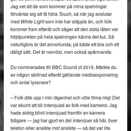
Jag vet att de som kommer på mina spelningar
förväntar sig att få höra
Touch
, så när jag avslutar
med
White Light
som inte har släppts än, och folk
kommer fram efteråt och säger att den sista låten var
höjdpunkten på hela spelningen känns det kul. Så
naturligtvis är det annorlunda, på både ett bra och ett
dåligt sätt. Det är nervöst, men också spännande.
Du nominerades till BBC Sound of 2015. Märkte du
av någon skillnad efteråt gällande mediaexponering
och antal lyssnare?
– Folk dök upp i min lägenhet och ville filma mig! Det
var skumt att bli intervjuad av folk med kameror. Jag
hade aldrig blivit intervjuad framför en kamera
tidigare — jag har gjort en del intervjuer så här, över
telefon eller ansikte mot ansikte — så det var lite