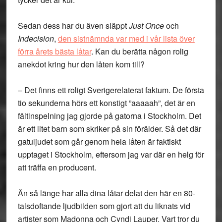
Sedan dess har du även släppt
Just Once
och
Indecision
,
den sistnämnda var med i vår lista över
förra årets bästa låtar
. Kan du berätta någon rolig
anekdot kring hur den låten kom till?
– Det finns ett roligt Sverigerelaterat faktum. De första
tio sekunderna hörs ett konstigt ”aaaaah”, det är en
fältinspelning jag gjorde på gatorna i Stockholm. Det
är ett litet barn som skriker på sin förälder. Så det där
gatuljudet som går genom hela låten är faktiskt
upptaget i Stockholm, eftersom jag var där en helg för
att träffa en producent.
Än så länge har alla dina låtar delat den här en 80-
talsdoftande ljudbilden som gjort att du liknats vid
artister som Madonna och Cyndi Lauper. Vart tror du