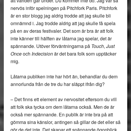
att världen går under. Du kommer inte dö. Jag var så
nervös inför spelningen på Pitchfork Paris. Pitchfork
är en stor blogg jag aldrig trodde att jag skulle bli
omnämnd i. Jag trodde aldrig att jag skulle få spela
på en av deras festivaler. Det som är bra är att folk
inte känner till hälften av låtarna jag spelar, det är
spännande. Utöver förväntningarna på
Touch
,
Just
Once
och
Indecision
är det bara folk som upptäcker
mig.
Låtarna publiken inte har hört än, behandlar du dem
annorlunda från de tre du har släppt ifrån dig?
– Det finns ett element av nervositet eftersom du vill
att folk ska tycka om dem låtarna också. Men de är
också mer spännande. En publik är inte bra på att
gömma sina känslor, antingen så gillar de det eller så
gör de det inte. Det skapar ett spännande ögonblick.