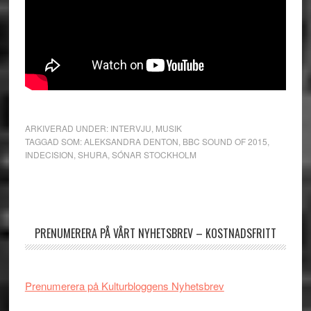
ARKIVERAD UNDER:
INTERVJU
,
MUSIK
TAGGAD SOM:
ALEKSANDRA DENTON
,
BBC SOUND OF 2015
,
INDECISION
,
SHURA
,
SÓNAR STOCKHOLM
Primärt
sidofält
PRENUMERERA PÅ VÅRT NYHETSBREV – KOSTNADSFRITT
Prenumerera på Kulturbloggens Nyhetsbrev