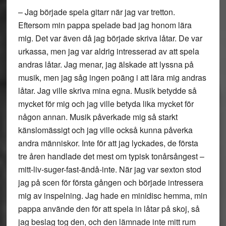
– Jag började spela gitarr när jag var tretton.
Eftersom min pappa spelade bad jag honom lära
mig. Det var även då jag började skriva låtar. De var
urkassa, men jag var aldrig intresserad av att spela
andras låtar. Jag menar, jag älskade att lyssna på
musik, men jag såg ingen poäng i att lära mig andras
låtar. Jag ville skriva mina egna. Musik betydde så
mycket för mig och jag ville betyda lika mycket för
någon annan. Musik påverkade mig så starkt
känslomässigt och jag ville också kunna påverka
andra människor. Inte för att jag lyckades, de första
tre åren handlade det mest om typisk tonårsångest –
mitt-liv-suger-fast-ändå-inte. När jag var sexton stod
jag på scen för första gången och började intressera
mig av inspelning. Jag hade en minidisc hemma, min
pappa använde den för att spela in låtar på skoj, så
jag beslag tog den, och den lämnade inte mitt rum