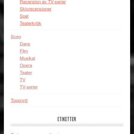
Recension av TV-serier
Skivrecensioner
Spel
Teaterkritik
Scen
Dans
Film
Musikal
Opera
Teater
TV
TV-serier
Toppnytt
ETIKETTER