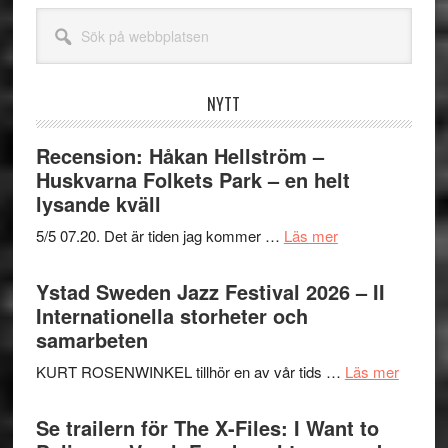
Sök
på
webbplatsen
NYTT
Recension: Håkan Hellström –
Huskvarna Folkets Park – en helt
lysande kväll
om
5/5 07.20. Det är tiden jag kommer …
Läs mer
Recension:
Håkan
Ystad Sweden Jazz Festival 2026 – II
Hellström
Internationella storheter och
–
samarbeten
Huskvarna
om
KURT ROSENWINKEL tillhör en av vår tids …
Läs mer
Folkets
Ystad
Park
Swede
Se trailern för The X-Files: I Want to
–
Jazz