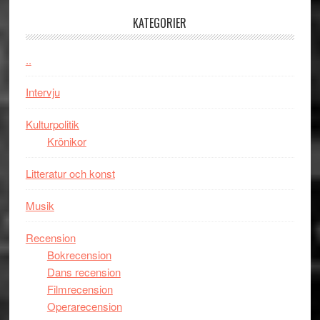
med
Jackie
KATEGORIER
Vem
Chan
kan
i
styra
..
storform
Mauri?
Intervju
Kulturpolitik
Krönikor
Litteratur och konst
Musik
Recension
Bokrecension
Dans recension
Filmrecension
Operarecension