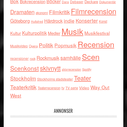
Bok
Böcker
Bokrecension
Deckare
Debaser
Dokumentär
Dans
Filmrecension
Dramaten
Filmkritik
ekonomi
indie
Konserter
Göteborg
Hårdrock
Konst
Hultsfred
Musik
Kulturpolitik
Musikfestival
Kultur
Medier
Recension
Politik
Popmusik
Musikvideo
Opera
Scen
samhälle
Rockmusik
recensioner
rock
skivnytt
Scenkonst
skivrecension
Spotify
Teater
Stockholm
Stockholms stadsteater
Teaterkritik
Way Out
tv
Video
Teaterrecension
TV-serie
West
ANNONSER