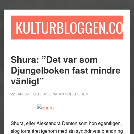
Hoppa
Hoppa
Hoppa
till
till
till
huvudinnehåll
det
sidfot
KULTURBLOGGEN.COM
primära
sidofältet
Shura: ”Det var som
Djungelboken fast mindre
vänligt”
22 JANUARI, 2015
BY
JONATAN SÖDERGREN
Shura, eller Aleksandra Denton som hon egentligen,
slog förra året igenom med sin synthdrivna blandning