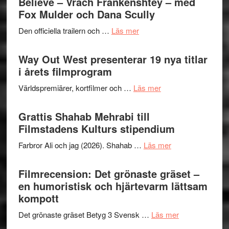
Believe – Vrach Frankenshtey – med
en
Festiva
Fox Mulder och Dana Scully
helt
2026
lysande
om
Den officiella trailern och …
Läs mer
–
kväll
Se
II
trailern
Way Out West presenterar 19 nya titlar
Internat
för
i årets filmprogram
storhet
The
och
om
Världspremiärer, kortfilmer och …
Läs mer
X-
samarb
Way
Files:
Out
Grattis Shahab Mehrabi till
I
West
Filmstadens Kulturs stipendium
Want
presenterar
to
om
Farbror Ali och jag (2026). Shahab …
Läs mer
19
Believe
Grattis
nya
–
Shahab
Filmrecension: Det grönaste gräset –
titlar
Vrach
Mehrabi
en humoristisk och hjärtevarm lättsam
i
Frankenshtey
till
kompott
årets
–
Filmstadens
filmprogram
med
om
Det grönaste gräset Betyg 3 Svensk …
Läs mer
Kulturs
Fox
Filmrecension: