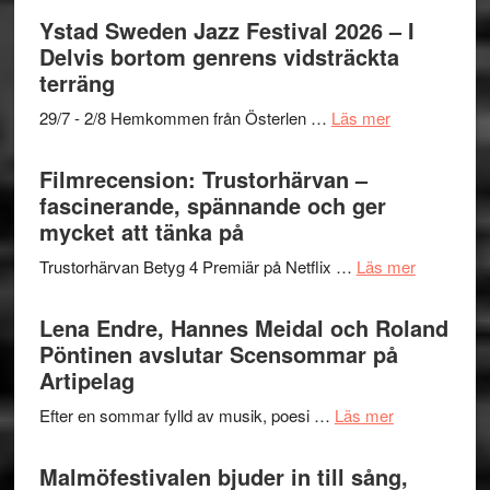
stipendium
Mulder
Det
Ystad Sweden Jazz Festival 2026 – I
och
grönaste
Delvis bortom genrens vidsträckta
Dana
gräset
terräng
Scully
–
om
29/7 - 2/8 Hemkommen från Österlen …
Läs mer
en
Ystad
humoristisk
Sweden
Filmrecension: Trustorhärvan –
och
Jazz
fascinerande, spännande och ger
hjärtevarm
Festival
mycket att tänka på
lättsam
2026
kompott
om
Trustorhärvan Betyg 4 Premiär på Netflix …
Läs mer
–
Filmrecens
I
Trustorhä
Lena Endre, Hannes Meidal och Roland
Delvis
–
Pöntinen avslutar Scensommar på
bortom
fascineran
Artipelag
genrens
spännand
vidsträckta
om
Efter en sommar fylld av musik, poesi …
Läs mer
och
terräng
Lena
ger
Endre,
Malmöfestivalen bjuder in till sång,
mycket