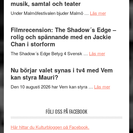
Hannes
musik, samtal och teater
att
Meidal
tänka
om
Under Malmöfestivalen bjuder Malmö …
Läs mer
och
på
Malmöfestiva
Roland
bjuder
Filmrecension: The Shadow´s Edge –
Pöntinen
in
rolig och spännande med en Jackie
avslutar
till
Chan i storform
Scensommar
sång,
på
om
The Shadow´s Edge Betyg 4 Svensk …
Läs mer
musik,
Artipelag
Filmrecension
samtal
The
Nu börjar valet synas i tv4 med Vem
och
Shadow
kan styra Mauri?
teater
´s
om
Den 10 augusti 2026 har Vem kan styra …
Läs mer
Edge
Nu
–
börjar
rolig
valet
och
FÖLJ OSS PÅ FACEBOOK
synas
spännande
i
med
Här hittar du Kulturbloggen på Facebook.
tv4
en