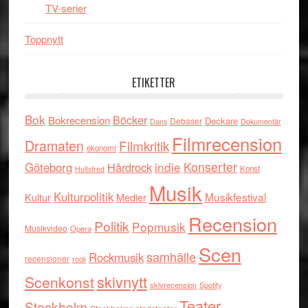
TV-serier
Toppnytt
ETIKETTER
Bok
Böcker
Bokrecension
Deckare
Debaser
Dokumentär
Dans
Filmrecension
Dramaten
Filmkritik
ekonomi
indie
Konserter
Göteborg
Hårdrock
Konst
Hultsfred
Musik
Kulturpolitik
Musikfestival
Kultur
Medier
Recension
Politik
Popmusik
Musikvideo
Opera
Scen
samhälle
Rockmusik
recensioner
rock
skivnytt
Scenkonst
skivrecension
Spotify
Teater
Stockholm