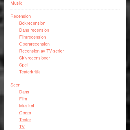
Musik
Recension
Bokrecension
Dans recension
Filmrecension
Operarecension
Recension av TV-serier
Skivrecensioner
Spel
Teaterkritik
Scen
Dans
Film
Musikal
Opera
Teater
TV