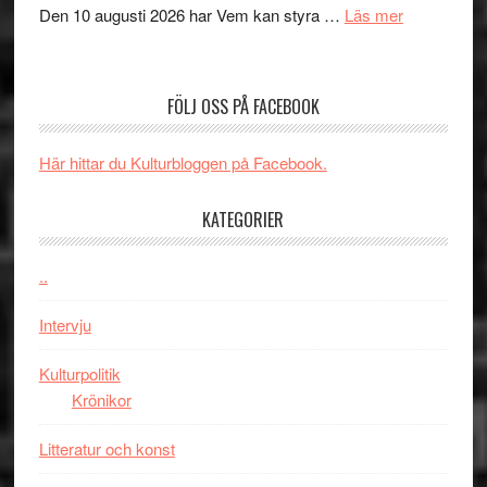
om
Den 10 augusti 2026 har Vem kan styra …
Läs mer
Edge
Nu
–
börjar
rolig
valet
och
FÖLJ OSS PÅ FACEBOOK
synas
spännande
i
med
Här hittar du Kulturbloggen på Facebook.
tv4
en
med
Jackie
KATEGORIER
Vem
Chan
kan
i
styra
..
storform
Mauri?
Intervju
Kulturpolitik
Krönikor
Litteratur och konst