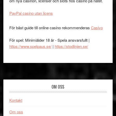
om nya casinon, licenser och slots hos casino på nätet.
PayPal casino utan licens
För bäst guide till online casino rekommenderas
Casivo
För spel: Minimiålder 18 år - Spela ansvarsfullt |
https://www.spelpaus.se/
|
https://stodlinjen.se/
Footer
OM OSS
Kontakt
Om oss