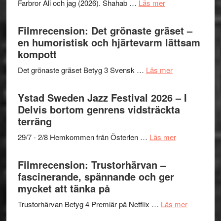
om
Farbror Ali och jag (2026). Shahab …
Läs mer
19
Believe
Grattis
nya
–
Shahab
Filmrecension: Det grönaste gräset –
titlar
Vrach
Mehrabi
en humoristisk och hjärtevarm lättsam
i
Frankenshtey
till
kompott
årets
–
Filmstadens
filmprogram
med
om
Det grönaste gräset Betyg 3 Svensk …
Läs mer
Kulturs
Fox
Filmrecension:
stipendium
Mulder
Det
Ystad Sweden Jazz Festival 2026 – I
och
grönaste
Delvis bortom genrens vidsträckta
Dana
gräset
terräng
Scully
–
om
29/7 - 2/8 Hemkommen från Österlen …
Läs mer
en
Ystad
humoristisk
Sweden
Filmrecension: Trustorhärvan –
och
Jazz
fascinerande, spännande och ger
hjärtevarm
Festival
mycket att tänka på
lättsam
2026
kompott
om
Trustorhärvan Betyg 4 Premiär på Netflix …
Läs mer
–
Filmrecens
I