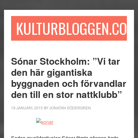
Hoppa
Hoppa
Hoppa
till
till
till
huvudinnehåll
det
sidfot
KULTURBLOGGEN.COM
primära
sidofältet
Sónar Stockholm: ”Vi tar
den här gigantiska
byggnaden och förvandlar
den till en stor nattklubb”
19 JANUARI, 2015
BY
JONATAN SÖDERGREN
Sedan musikfestivalen Sónar första gången ägde