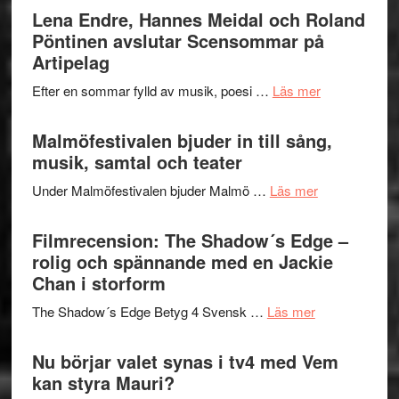
Trustorhä
Lena Endre, Hannes Meidal och Roland
Delvis
–
Pöntinen avslutar Scensommar på
bortom
fascineran
Artipelag
genrens
spännand
vidsträckta
om
Efter en sommar fylld av musik, poesi …
Läs mer
och
terräng
Lena
ger
Endre,
Malmöfestivalen bjuder in till sång,
mycket
Hannes
musik, samtal och teater
att
Meidal
tänka
om
Under Malmöfestivalen bjuder Malmö …
Läs mer
och
på
Malmöfestiva
Roland
bjuder
Filmrecension: The Shadow´s Edge –
Pöntinen
in
rolig och spännande med en Jackie
avslutar
till
Chan i storform
Scensommar
sång,
på
om
The Shadow´s Edge Betyg 4 Svensk …
Läs mer
musik,
Artipelag
Filmrecension
samtal
The
Nu börjar valet synas i tv4 med Vem
och
Shadow
kan styra Mauri?
teater
´s