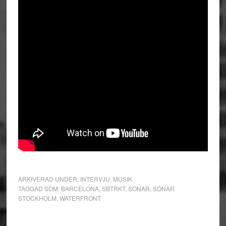
ARKIVERAD UNDER:
INTERVJU
,
MUSIK
TAGGAD SOM:
BARCELONA
,
SBTRKT
,
SONAR
,
SÓNAR
STOCKHOLM
,
WATERFRONT
Primärt