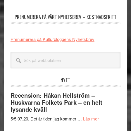
sidofält
PRENUMERERA PÅ VÅRT NYHETSBREV – KOSTNADSFRITT
Prenumerera på Kulturbloggens Nyhetsbrev
Sök
på
webbplatsen
NYTT
Recension: Håkan Hellström –
Huskvarna Folkets Park – en helt
lysande kväll
om
5/5 07.20. Det är tiden jag kommer …
Läs mer
Recension: