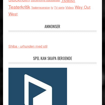
Stockholms stadsteater
Teaterkritik
Way Out
tv
Video
Teaterrecension
TV-serie
West
ANNONSER
Shiba - urhunden med stil
SPEL KAN SKAPA BEROENDE