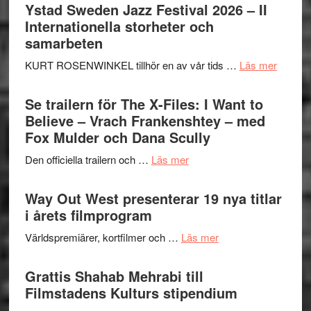
Håkan
Ystad Sweden Jazz Festival 2026 – II
Hellström
Internationella storheter och
–
samarbeten
Huskvarna
om
KURT ROSENWINKEL tillhör en av vår tids …
Läs mer
Folkets
Ystad
Park
Swede
Se trailern för The X-Files: I Want to
–
Jazz
Believe – Vrach Frankenshtey – med
en
Festiva
Fox Mulder och Dana Scully
helt
2026
lysande
om
Den officiella trailern och …
Läs mer
–
kväll
Se
II
trailern
Way Out West presenterar 19 nya titlar
Internat
för
i årets filmprogram
storhet
The
och
om
Världspremiärer, kortfilmer och …
Läs mer
X-
samarb
Way
Files:
Out
Grattis Shahab Mehrabi till
I
West
Filmstadens Kulturs stipendium
Want
presenterar
to