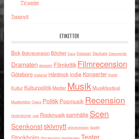
TV-serier
Toppnytt
ETIKETTER
Bok
Böcker
Bokrecension
Deckare
Debaser
Dokumentär
Dans
Filmrecension
Dramaten
Filmkritik
ekonomi
indie
Konserter
Göteborg
Hårdrock
Konst
Hultsfred
Musik
Kulturpolitik
Musikfestival
Kultur
Medier
Recension
Politik
Popmusik
Musikvideo
Opera
Scen
samhälle
Rockmusik
recensioner
rock
skivnytt
Scenkonst
skivrecension
Spotify
Teater
Stockholm
Stockholms stadsteater