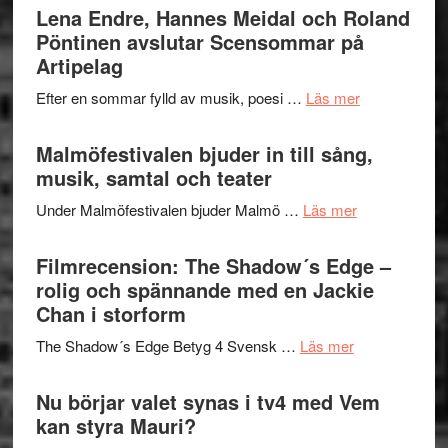
Trustorhä
Lena Endre, Hannes Meidal och Roland
Delvis
–
Pöntinen avslutar Scensommar på
bortom
fascineran
Artipelag
genrens
spännand
vidsträckta
om
Efter en sommar fylld av musik, poesi …
Läs mer
och
terräng
Lena
ger
Endre,
Malmöfestivalen bjuder in till sång,
mycket
Hannes
musik, samtal och teater
att
Meidal
tänka
om
Under Malmöfestivalen bjuder Malmö …
Läs mer
och
på
Malmöfestiva
Roland
bjuder
Filmrecension: The Shadow´s Edge –
Pöntinen
in
rolig och spännande med en Jackie
avslutar
till
Chan i storform
Scensommar
sång,
på
om
The Shadow´s Edge Betyg 4 Svensk …
Läs mer
musik,
Artipelag
Filmrecension
samtal
The
Nu börjar valet synas i tv4 med Vem
och
Shadow
kan styra Mauri?
teater
´s