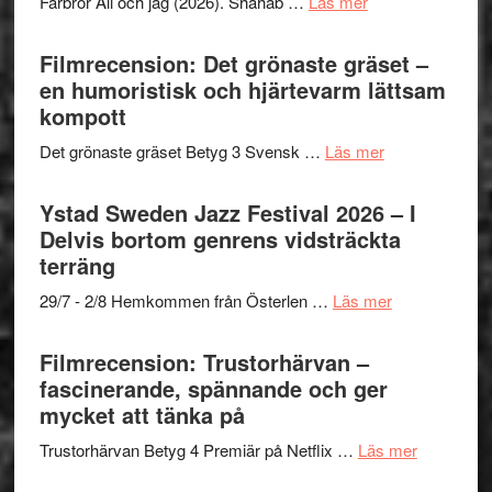
om
Farbror Ali och jag (2026). Shahab …
Läs mer
19
Believe
Grattis
nya
–
Shahab
Filmrecension: Det grönaste gräset –
titlar
Vrach
Mehrabi
en humoristisk och hjärtevarm lättsam
i
Frankenshtey
till
kompott
årets
–
Filmstadens
filmprogram
med
om
Det grönaste gräset Betyg 3 Svensk …
Läs mer
Kulturs
Fox
Filmrecension:
stipendium
Mulder
Det
Ystad Sweden Jazz Festival 2026 – I
och
grönaste
Delvis bortom genrens vidsträckta
Dana
gräset
terräng
Scully
–
om
29/7 - 2/8 Hemkommen från Österlen …
Läs mer
en
Ystad
humoristisk
Sweden
Filmrecension: Trustorhärvan –
och
Jazz
fascinerande, spännande och ger
hjärtevarm
Festival
mycket att tänka på
lättsam
2026
kompott
om
Trustorhärvan Betyg 4 Premiär på Netflix …
Läs mer
–
Filmrecens
I