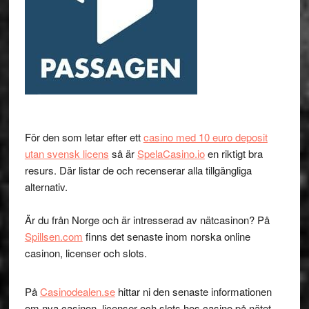
För den som letar efter ett
casino med 10 euro deposit
utan svensk licens
så är
SpelaCasino.io
en riktigt bra
resurs. Där listar de och recenserar alla tillgängliga
alternativ.
Är du från Norge och är intresserad av nätcasinon? På
Spillsen.com
finns det senaste inom norska online
casinon, licenser och slots.
På
Casinodealen.se
hittar ni den senaste informationen
om nya casinon, licenser och slots hos casino på nätet.