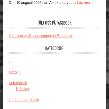
om
Den 10 augusti 2026 har Vem kan styra …
Läs mer
Edge
Nu
–
börjar
rolig
valet
och
FÖLJ OSS PÅ FACEBOOK
synas
spännande
i
med
Här hittar du Kulturbloggen på Facebook.
tv4
en
med
Jackie
KATEGORIER
Vem
Chan
kan
i
styra
..
storform
Mauri?
Intervju
Kulturpolitik
Krönikor
Litteratur och konst