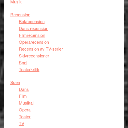
Musik
Recension
Bokrecension
Dans recension
Filmrecension
Operarecension
Recension av TV-serier
Skivrecensioner
Spel
Teaterkritik
Scen
Dans
Film
Musikal
Opera
Teater
TV