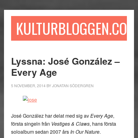
Hoppa
Hoppa
Hoppa
till
till
till
huvudinnehåll
det
sidfot
KULTURBLOGGEN.COM
primära
sidofältet
Lyssna: José González –
Every Age
5 NOVEMBER, 2014
BY
JONATAN SÖDERGREN
José González har delat med sig av
Every Age
,
första singeln från
Vestiges & Claws
, hans första
soloalbum sedan 2007 års
In Our Nature
.