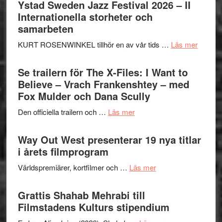
Håkan
Ystad Sweden Jazz Festival 2026 – II
Hellström
Internationella storheter och
–
samarbeten
Huskvarna
om
KURT ROSENWINKEL tillhör en av vår tids …
Läs mer
Folkets
Ystad
Park
Swede
Se trailern för The X-Files: I Want to
–
Jazz
Believe – Vrach Frankenshtey – med
en
Festiva
Fox Mulder och Dana Scully
helt
2026
lysande
om
Den officiella trailern och …
Läs mer
–
kväll
Se
II
trailern
Way Out West presenterar 19 nya titlar
Internat
för
i årets filmprogram
storhet
The
och
om
Världspremiärer, kortfilmer och …
Läs mer
X-
samarb
Way
Files:
Out
Grattis Shahab Mehrabi till
I
West
Filmstadens Kulturs stipendium
Want
presenterar
to