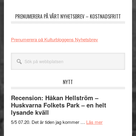
sidofält
PRENUMERERA PÅ VÅRT NYHETSBREV – KOSTNADSFRITT
Prenumerera på Kulturbloggens Nyhetsbrev
Sök
på
webbplatsen
NYTT
Recension: Håkan Hellström –
Huskvarna Folkets Park – en helt
lysande kväll
om
5/5 07.20. Det är tiden jag kommer …
Läs mer
Recension: