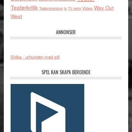
Teaterkritik
Way Out
tv
Video
Teaterrecension
TV-serie
West
ANNONSER
Shiba - urhunden med stil
SPEL KAN SKAPA BEROENDE