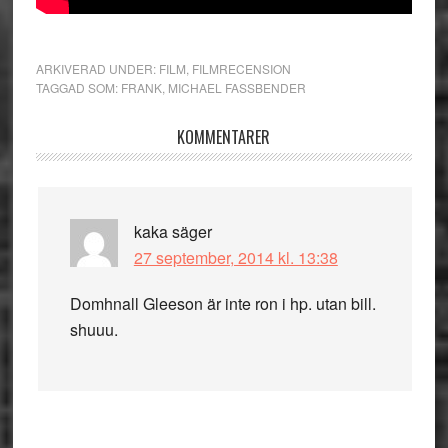
ARKIVERAD UNDER:
FILM
,
FILMRECENSION
TAGGAD SOM:
FRANK
,
MICHAEL FASSBENDER
Läsarkommentarer
KOMMENTARER
kaka
säger
27 september, 2014 kl. 13:38
Domhnall Gleeson är inte ron i hp. utan bill.
shuuu.
Primärt