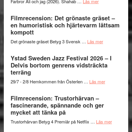
om
Farbror Ali och jag (2026). Shahab …
Läs mer
19
Believe
Grattis
nya
–
Shahab
Filmrecension: Det grönaste gräset –
titlar
Vrach
Mehrabi
en humoristisk och hjärtevarm lättsam
i
Frankenshtey
till
kompott
årets
–
Filmstadens
filmprogram
med
om
Det grönaste gräset Betyg 3 Svensk …
Läs mer
Kulturs
Fox
Filmrecension:
stipendium
Mulder
Det
Ystad Sweden Jazz Festival 2026 – I
och
grönaste
Delvis bortom genrens vidsträckta
Dana
gräset
terräng
Scully
–
om
29/7 - 2/8 Hemkommen från Österlen …
Läs mer
en
Ystad
humoristisk
Sweden
Filmrecension: Trustorhärvan –
och
Jazz
fascinerande, spännande och ger
hjärtevarm
Festival
mycket att tänka på
lättsam
2026
kompott
om
Trustorhärvan Betyg 4 Premiär på Netflix …
Läs mer
–
Filmrecens
I