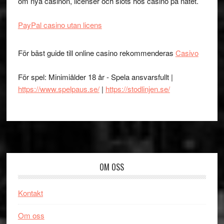
om nya casinon, licenser och slots hos casino på nätet.
PayPal casino utan licens
För bäst guide till online casino rekommenderas
Casivo
För spel: Minimiålder 18 år - Spela ansvarsfullt |
https://www.spelpaus.se/
|
https://stodlinjen.se/
Footer
OM OSS
Kontakt
Om oss