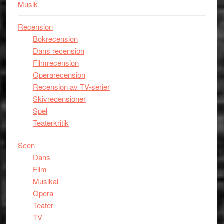
Musik
Recension
Bokrecension
Dans recension
Filmrecension
Operarecension
Recension av TV-serier
Skivrecensioner
Spel
Teaterkritik
Scen
Dans
Film
Musikal
Opera
Teater
TV