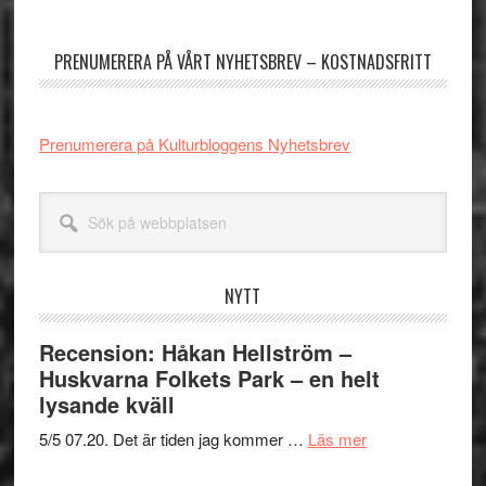
sidofält
PRENUMERERA PÅ VÅRT NYHETSBREV – KOSTNADSFRITT
Prenumerera på Kulturbloggens Nyhetsbrev
Sök
på
webbplatsen
NYTT
Recension: Håkan Hellström –
Huskvarna Folkets Park – en helt
lysande kväll
om
5/5 07.20. Det är tiden jag kommer …
Läs mer
Recension: