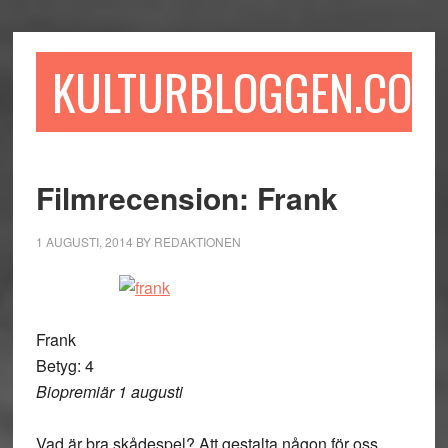
Hoppa
Hoppa
Hoppa
till
till
till
huvudinnehåll
det
sidfot
KULTURBLOGGEN.COM
primära
sidofältet
Filmrecension: Frank
1 AUGUSTI, 2014
BY
REDAKTIONEN
Frank
Betyg: 4
Biopremiär 1 augusti
Vad är bra skådespel? Att gestalta någon för oss