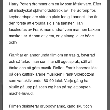
Harry Potter) drömmer om ett liv som låtskrivare. Efter
ett misslyckat självmordsförsök av The Soronprfbs
keyboardspelare står en plats ledig i bandet. Jon är
den förste att erbjuda sig sina tjänster. Han
fascineras av Frank men undrar vem mannen bakom
masken är. Är han ett geni, en galning, eller både
och?
Frank
är en annorlunda film om en trasig, förvirrad
och särartad man som har sitt eget språk, sätt att
tänka och att göra musik. Rollen Frank baseras löst
på den kultförklarade musikern Frank Sidebottom
som var aktiv under 80-90 talet. Varje gång han
skulle gå upp på scen tog han på sig ett papier-
mâché-huvud.
Filmen diskuterar gruppdynamik, kändiskult och