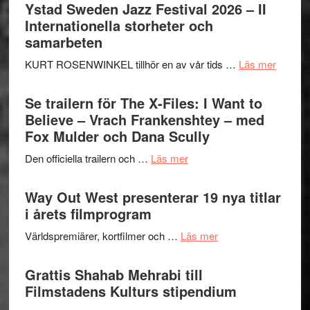
Håkan
Ystad Sweden Jazz Festival 2026 – II
Hellström
Internationella storheter och
–
samarbeten
Huskvarna
om
KURT ROSENWINKEL tillhör en av vår tids …
Läs mer
Folkets
Ystad
Park
Swede
Se trailern för The X-Files: I Want to
–
Jazz
Believe – Vrach Frankenshtey – med
en
Festiva
Fox Mulder och Dana Scully
helt
2026
lysande
om
Den officiella trailern och …
Läs mer
–
kväll
Se
II
trailern
Way Out West presenterar 19 nya titlar
Internat
för
i årets filmprogram
storhet
The
och
om
Världspremiärer, kortfilmer och …
Läs mer
X-
samarb
Way
Files:
Out
Grattis Shahab Mehrabi till
I
West
Filmstadens Kulturs stipendium
Want
presenterar
to