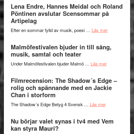
Trustorhä
Lena Endre, Hannes Meidal och Roland
Delvis
–
Pöntinen avslutar Scensommar på
bortom
fascineran
Artipelag
genrens
spännand
vidsträckta
om
Efter en sommar fylld av musik, poesi …
Läs mer
och
terräng
Lena
ger
Endre,
Malmöfestivalen bjuder in till sång,
mycket
Hannes
musik, samtal och teater
att
Meidal
tänka
om
Under Malmöfestivalen bjuder Malmö …
Läs mer
och
på
Malmöfestiva
Roland
bjuder
Filmrecension: The Shadow´s Edge –
Pöntinen
in
rolig och spännande med en Jackie
avslutar
till
Chan i storform
Scensommar
sång,
på
om
The Shadow´s Edge Betyg 4 Svensk …
Läs mer
musik,
Artipelag
Filmrecension
samtal
The
Nu börjar valet synas i tv4 med Vem
och
Shadow
kan styra Mauri?
teater
´s