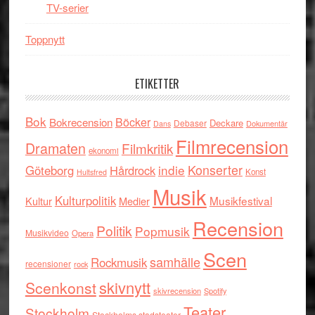
TV-serier
Toppnytt
ETIKETTER
Bok
Böcker
Bokrecension
Deckare
Debaser
Dokumentär
Dans
Filmrecension
Dramaten
Filmkritik
ekonomi
indie
Konserter
Göteborg
Hårdrock
Konst
Hultsfred
Musik
Kulturpolitik
Musikfestival
Kultur
Medier
Recension
Politik
Popmusik
Musikvideo
Opera
Scen
samhälle
Rockmusik
recensioner
rock
skivnytt
Scenkonst
skivrecension
Spotify
Teater
Stockholm
Stockholms stadsteater