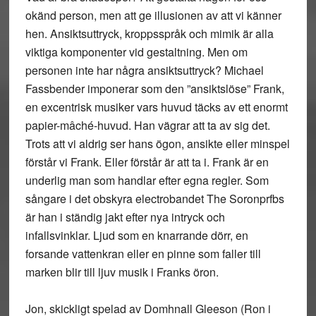
okänd person, men att ge illusionen av att vi känner
hen. Ansiktsuttryck, kroppsspråk och mimik är alla
viktiga komponenter vid gestaltning. Men om
personen inte har några ansiktsuttryck? Michael
Fassbender imponerar som den ”ansiktslöse” Frank,
en excentrisk musiker vars huvud täcks av ett enormt
papier-mâché-huvud. Han vägrar att ta av sig det.
Trots att vi aldrig ser hans ögon, ansikte eller minspel
förstår vi Frank. Eller förstår är att ta i. Frank är en
underlig man som handlar efter egna regler. Som
sångare i det obskyra electrobandet The Soronprfbs
är han i ständig jakt efter nya intryck och
infallsvinklar. Ljud som en knarrande dörr, en
forsande vattenkran eller en pinne som faller till
marken blir till ljuv musik i Franks öron.
Jon, skickligt spelad av Domhnall Gleeson (Ron i