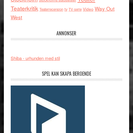
Teaterkritik
Way Out
tv
Video
Teaterrecension
TV-serie
West
ANNONSER
Shiba - urhunden med stil
SPEL KAN SKAPA BEROENDE