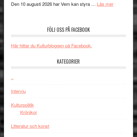
om
Den 10 augusti 2026 har Vem kan styra …
Läs mer
Edge
Nu
–
börjar
rolig
valet
och
FÖLJ OSS PÅ FACEBOOK
synas
spännande
i
med
Här hittar du Kulturbloggen på Facebook.
tv4
en
med
Jackie
KATEGORIER
Vem
Chan
kan
i
styra
..
storform
Mauri?
Intervju
Kulturpolitik
Krönikor
Litteratur och konst