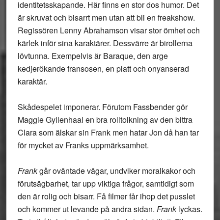
identitetsskapande. Här finns en stor dos humor. Det
är skruvat och bisarrt men utan att bli en freakshow.
Regissören Lenny Abrahamson visar stor ömhet och
kärlek inför sina karaktärer. Dessvärre är birollerna
lövtunna. Exempelvis är Baraque, den arge
kedjerökande fransosen, en platt och onyanserad
karaktär.
Skådespelet imponerar. Förutom Fassbender gör
Maggie Gyllenhaal en bra rolltolkning av den bittra
Clara som älskar sin Frank men hatar Jon då han tar
för mycket av Franks uppmärksamhet.
Frank
går oväntade vägar, undviker moralkakor och
förutsägbarhet, tar upp viktiga frågor, samtidigt som
den är rolig och bisarr. Få filmer får ihop det pusslet
och kommer ut levande på andra sidan.
Frank
lyckas.