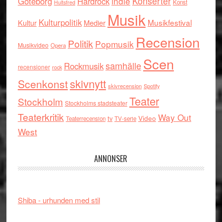
indie
Konserter
Göteborg
Hårdrock
Konst
Hultsfred
Musik
Kulturpolitik
Musikfestival
Kultur
Medier
Recension
Politik
Popmusik
Musikvideo
Opera
Scen
samhälle
Rockmusik
recensioner
rock
skivnytt
Scenkonst
skivrecension
Spotify
Teater
Stockholm
Stockholms stadsteater
Teaterkritik
Way Out
tv
Video
Teaterrecension
TV-serie
West
ANNONSER
Shiba - urhunden med stil