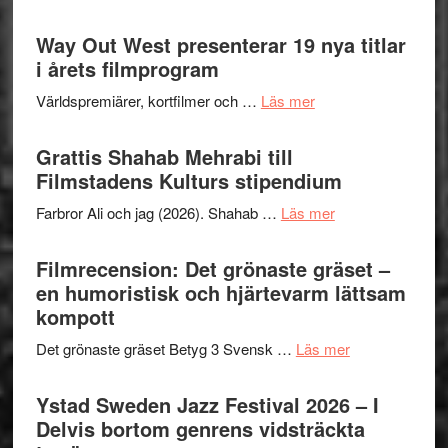
kväll
Se
II
trailern
Way Out West presenterar 19 nya titlar
Internat
för
i årets filmprogram
storhet
The
och
om
Världspremiärer, kortfilmer och …
Läs mer
X-
samarb
Way
Files:
Out
Grattis Shahab Mehrabi till
I
West
Filmstadens Kulturs stipendium
Want
presenterar
to
om
Farbror Ali och jag (2026). Shahab …
Läs mer
19
Believe
Grattis
nya
–
Shahab
Filmrecension: Det grönaste gräset –
titlar
Vrach
Mehrabi
en humoristisk och hjärtevarm lättsam
i
Frankenshtey
till
kompott
årets
–
Filmstadens
filmprogram
med
om
Det grönaste gräset Betyg 3 Svensk …
Läs mer
Kulturs
Fox
Filmrecension:
stipendium
Mulder
Det
Ystad Sweden Jazz Festival 2026 – I
och
grönaste
Delvis bortom genrens vidsträckta
Dana
gräset