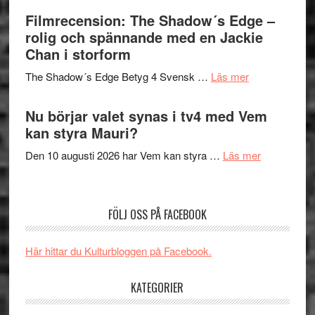
Roland
bjuder
Filmrecension: The Shadow´s Edge –
Pöntinen
in
rolig och spännande med en Jackie
avslutar
till
Chan i storform
Scensommar
sång,
på
om
The Shadow´s Edge Betyg 4 Svensk …
Läs mer
musik,
Artipelag
Filmrecension
samtal
The
Nu börjar valet synas i tv4 med Vem
och
Shadow
kan styra Mauri?
teater
´s
om
Den 10 augusti 2026 har Vem kan styra …
Läs mer
Edge
Nu
–
börjar
rolig
valet
och
FÖLJ OSS PÅ FACEBOOK
synas
spännande
i
med
Här hittar du Kulturbloggen på Facebook.
tv4
en
med
Jackie
KATEGORIER
Vem
Chan
kan
i