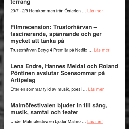
terräng
Scully
–
om
29/7 - 2/8 Hemkommen från Österlen …
Läs mer
en
Ystad
humoristisk
Sweden
Filmrecension: Trustorhärvan –
och
Jazz
fascinerande, spännande och ger
hjärtevarm
Festival
mycket att tänka på
lättsam
2026
kompott
om
Trustorhärvan Betyg 4 Premiär på Netflix …
Läs mer
–
Filmrecens
I
Trustorhä
Lena Endre, Hannes Meidal och Roland
Delvis
–
Pöntinen avslutar Scensommar på
bortom
fascineran
Artipelag
genrens
spännand
vidsträckta
om
Efter en sommar fylld av musik, poesi …
Läs mer
och
terräng
Lena
ger
Endre,
Malmöfestivalen bjuder in till sång,
mycket
Hannes
musik, samtal och teater
att
Meidal
tänka
om
Under Malmöfestivalen bjuder Malmö …
Läs mer
och
på
Malmöfestiva