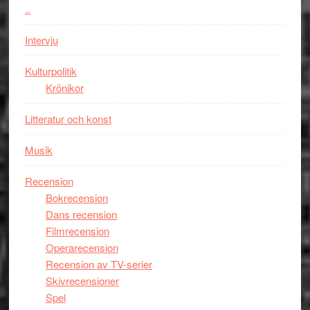
styra
..
storform
Mauri?
Intervju
Kulturpolitik
Krönikor
Litteratur och konst
Musik
Recension
Bokrecension
Dans recension
Filmrecension
Operarecension
Recension av TV-serier
Skivrecensioner
Spel