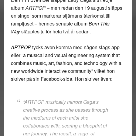
album
ARTPOP
– men redan den 19 augusti släpps
en singel som markerar stjärnans återkomst till
rampljuset – hennes senaste album
Born This
Way
släpptes ju för hela två år sedan.
ARTPOP
tycks även komma med någon slags app –
eller ”a musical and visual engineering system that
combines music, art, fashion, and technology with a
new worldwide interactive community” vilket hon
skriver på sin Facebook-sida. Hon skriver även:
”ARTPOP musically mirrors Gaga’s
creative process as she passes through
the mediums of each artist she
collaborates with, scoring a blueprint of
her journey. The result, a ‘rage’ of