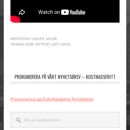
ARKIVERAD UNDER:
MUSIK
TAGGAD SOM:
ARTPOP
,
LADY GAGA
Primärt
sidofält
PRENUMERERA PÅ VÅRT NYHETSBREV – KOSTNADSFRITT
Prenumerera på Kulturbloggens Nyhetsbrev
Sök
på
webbplatsen