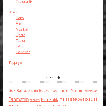
Teaterkritik
Scen
Dans
Film
Musikal
Opera
Teater
TV
TV-serier
Toppnytt
ETIKETTER
Bok
Böcker
Bokrecension
Deckare
Debaser
Dokumentär
Dans
Filmrecension
Dramaten
Filmkritik
ekonomi