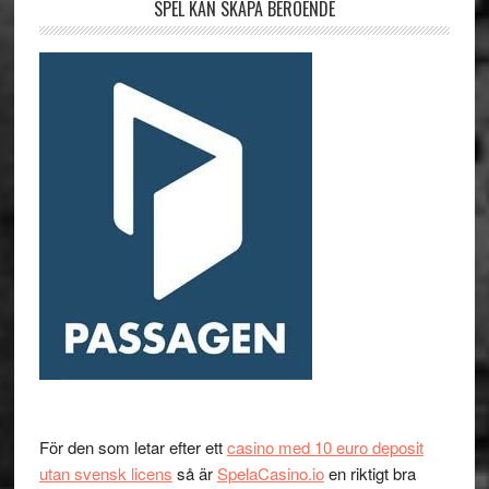
SPEL KAN SKAPA BEROENDE
För den som letar efter ett
casino med 10 euro deposit
utan svensk licens
så är
SpelaCasino.io
en riktigt bra