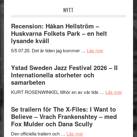
NYTT
Recension: Håkan Hellström –
Huskvarna Folkets Park – en helt
lysande kväll
om
5/5 07.20. Det är tiden jag kommer …
Läs mer
Recension:
Håkan
Ystad Sweden Jazz Festival 2026 – II
Hellström
Internationella storheter och
–
samarbeten
Huskvarna
om
KURT ROSENWINKEL tillhör en av vår tids …
Läs mer
Folkets
Ystad
Park
Swede
Se trailern för The X-Files: I Want to
–
Jazz
Believe – Vrach Frankenshtey – med
en
Festiva
Fox Mulder och Dana Scully
helt
2026
lysande
om
Den officiella trailern och …
Läs mer
–