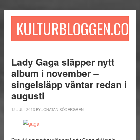
Hoppa
Hoppa
Hoppa
till
till
till
huvudinnehåll
det
sidfot
KULTURBLOGGEN.COM
primära
sidofältet
Lady Gaga släpper nytt
album i november –
singelsläpp väntar redan i
augusti
12 JULI, 2013
BY
JONATAN SÖDERGREN
Den 11 november släpper Lady Gaga sitt tredje