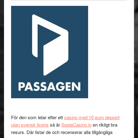
För den som letar efter ett
casino med 10 euro deposit
utan svensk licens
så är
SpelaCasino.io
en riktigt bra
resurs. Där listar de och recenserar alla tillgängliga