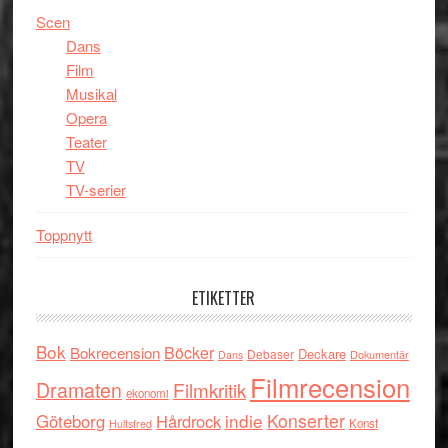
Scen
Dans
Film
Musikal
Opera
Teater
TV
TV-serier
Toppnytt
ETIKETTER
Bok
Böcker
Bokrecension
Deckare
Debaser
Dokumentär
Dans
Filmrecension
Dramaten
Filmkritik
ekonomi
indie
Konserter
Göteborg
Hårdrock
Konst
Hultsfred