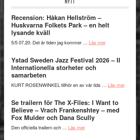
NYTT
Recension: Håkan Hellström –
Huskvarna Folkets Park – en helt
lysande kväll
om
5/5 07.20. Det är tiden jag kommer …
Läs mer
Recension:
Håkan
Ystad Sweden Jazz Festival 2026 – II
Hellström
Internationella storheter och
–
samarbeten
Huskvarna
om
KURT ROSENWINKEL tillhör en av vår tids …
Läs mer
Folkets
Ystad
Park
Swede
Se trailern för The X-Files: I Want to
–
Jazz
Believe – Vrach Frankenshtey – med
en
Festiva
Fox Mulder och Dana Scully
helt
2026
lysande
om
Den officiella trailern och …
Läs mer
–
kväll
Se
II