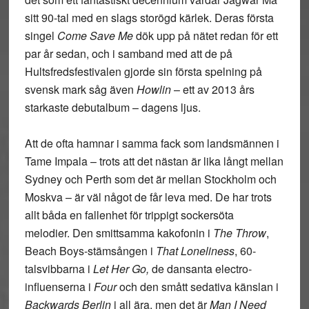
sitt 90-tal med en slags storögd kärlek. Deras första
singel
Come Save Me
dök upp på nätet redan för ett
par år sedan, och i samband med att de på
Hultsfredsfestivalen gjorde sin första spelning på
svensk mark såg även
Howlin
– ett av 2013 års
starkaste debutalbum – dagens ljus.
Att de ofta hamnar i samma fack som landsmännen i
Tame Impala – trots att det nästan är lika långt mellan
Sydney och Perth som det är mellan Stockholm och
Moskva – är väl något de får leva med. De har trots
allt båda en fallenhet för trippigt sockersöta
melodier. Den smittsamma kakofonin i
The Throw
,
Beach Boys-stämsången i
That Loneliness
, 60-
talsvibbarna i
Let Her Go,
de dansanta electro-
influenserna i
Four
och den smått sedativa känslan i
Backwards Berlin
i all ära, men det är
Man I Need