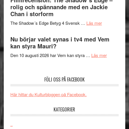
in
rolig och spännande med en Jackie
avslutar
till
Chan i storform
Scensommar
sång,
på
om
The Shadow´s Edge Betyg 4 Svensk …
Läs mer
musik,
Artipelag
Filmrecension
samtal
The
Nu börjar valet synas i tv4 med Vem
och
Shadow
kan styra Mauri?
teater
´s
om
Den 10 augusti 2026 har Vem kan styra …
Läs mer
Edge
Nu
–
börjar
rolig
valet
och
FÖLJ OSS PÅ FACEBOOK
synas
spännande
i
med
Här hittar du Kulturbloggen på Facebook.
tv4
en
med
Jackie
KATEGORIER
Vem
Chan
kan
i
styra
..
storform