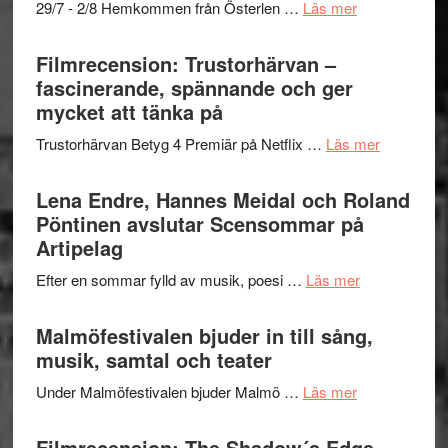
om
29/7 - 2/8 Hemkommen från Österlen …
Läs mer
en
Ystad
humoristisk
Sweden
Filmrecension: Trustorhärvan –
och
Jazz
fascinerande, spännande och ger
hjärtevarm
Festival
mycket att tänka på
lättsam
2026
kompott
om
Trustorhärvan Betyg 4 Premiär på Netflix …
Läs mer
–
Filmrecens
I
Trustorhä
Lena Endre, Hannes Meidal och Roland
Delvis
–
Pöntinen avslutar Scensommar på
bortom
fascineran
Artipelag
genrens
spännand
vidsträckta
om
Efter en sommar fylld av musik, poesi …
Läs mer
och
terräng
Lena
ger
Endre,
Malmöfestivalen bjuder in till sång,
mycket
Hannes
musik, samtal och teater
att
Meidal
tänka
om
Under Malmöfestivalen bjuder Malmö …
Läs mer
och
på
Malmöfestiva
Roland
bjuder
Filmrecension: The Shadow´s Edge –
Pöntinen