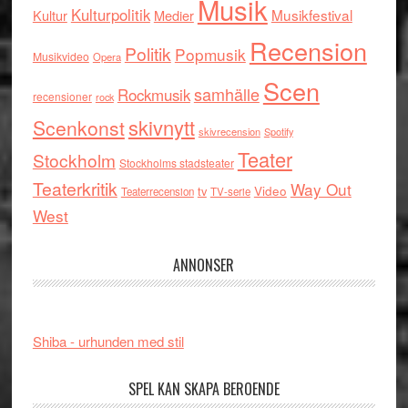
Musik
Kulturpolitik
Musikfestival
Kultur
Medier
Recension
Politik
Popmusik
Musikvideo
Opera
Scen
samhälle
Rockmusik
recensioner
rock
skivnytt
Scenkonst
skivrecension
Spotify
Teater
Stockholm
Stockholms stadsteater
Teaterkritik
Way Out
tv
Video
Teaterrecension
TV-serie
West
ANNONSER
Shiba - urhunden med stil
SPEL KAN SKAPA BEROENDE