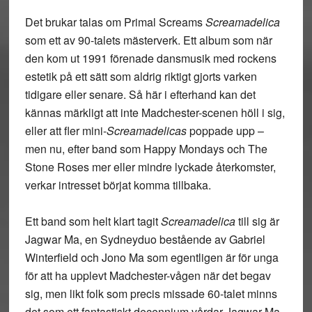
Det brukar talas om Primal Screams
Screamadelica
som ett av 90-talets mästerverk. Ett album som när
den kom ut 1991 förenade dansmusik med rockens
estetik på ett sätt som aldrig riktigt gjorts varken
tidigare eller senare. Så här i efterhand kan det
kännas märkligt att inte Madchester-scenen höll i sig,
eller att fler mini-
Screamadelicas
poppade upp –
men nu, efter band som Happy Mondays och The
Stone Roses mer eller mindre lyckade återkomster,
verkar intresset börjat komma tillbaka.
Ett band som helt klart tagit
Screamadelica
till sig är
Jagwar Ma, en Sydneyduo bestående av Gabriel
Winterfield och Jono Ma som egentligen är för unga
för att ha upplevt Madchester-vågen när det begav
sig, men likt folk som precis missade 60-talet minns
det som ett fantastiskt decennium vårdar Jagwar Ma