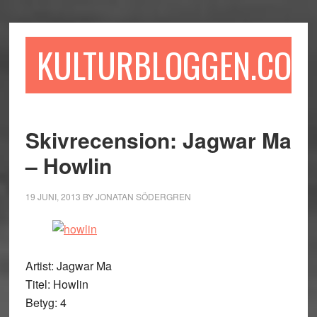
Hoppa
Hoppa
Hoppa
till
till
till
huvudinnehåll
det
sidfot
KULTURBLOGGEN.COM
primära
sidofältet
Skivrecension: Jagwar Ma
– Howlin
19 JUNI, 2013
BY
JONATAN SÖDERGREN
Artist: Jagwar Ma
Titel: Howlin
Betyg: 4