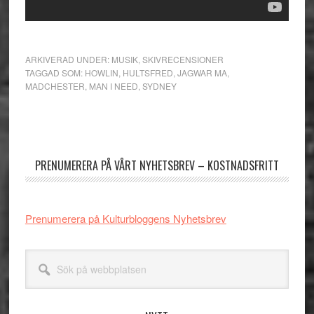
ARKIVERAD UNDER:
MUSIK
,
SKIVRECENSIONER
TAGGAD SOM:
HOWLIN
,
HULTSFRED
,
JAGWAR MA
,
MADCHESTER
,
MAN I NEED
,
SYDNEY
Primärt
sidofält
PRENUMERERA PÅ VÅRT NYHETSBREV – KOSTNADSFRITT
Prenumerera på Kulturbloggens Nyhetsbrev
Sök
på
webbplatsen