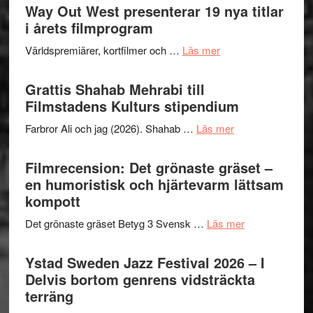
trailern
Way Out West presenterar 19 nya titlar
Internat
för
i årets filmprogram
storhet
The
och
om
Världspremiärer, kortfilmer och …
Läs mer
X-
samarb
Way
Files:
Out
Grattis Shahab Mehrabi till
I
West
Filmstadens Kulturs stipendium
Want
presenterar
to
om
Farbror Ali och jag (2026). Shahab …
Läs mer
19
Believe
Grattis
nya
–
Shahab
Filmrecension: Det grönaste gräset –
titlar
Vrach
Mehrabi
en humoristisk och hjärtevarm lättsam
i
Frankenshtey
till
kompott
årets
–
Filmstadens
filmprogram
med
om
Det grönaste gräset Betyg 3 Svensk …
Läs mer
Kulturs
Fox
Filmrecension:
stipendium
Mulder
Det
Ystad Sweden Jazz Festival 2026 – I
och
grönaste
Delvis bortom genrens vidsträckta
Dana
gräset
terräng
Scully
–