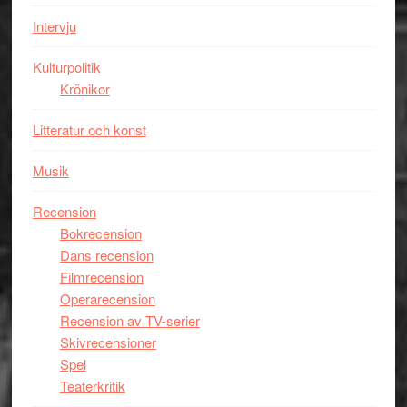
Mauri?
Intervju
Kulturpolitik
Krönikor
Litteratur och konst
Musik
Recension
Bokrecension
Dans recension
Filmrecension
Operarecension
Recension av TV-serier
Skivrecensioner
Spel
Teaterkritik